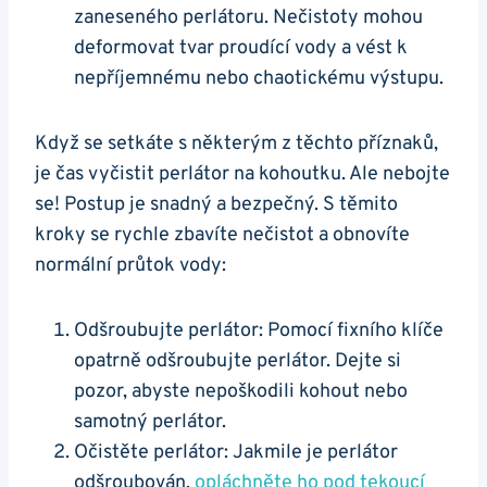
zaneseného perlátoru. Nečistoty mohou
deformovat tvar proudící ⁤vody a vést k
nepříjemnému nebo chaotickému výstupu.
Když se setkáte s některým ‌z těchto příznaků,
je čas vyčistit perlátor na kohoutku. Ale nebojte
se! Postup je snadný a bezpečný. S těmito
kroky se rychle zbavíte​ nečistot a obnovíte
‌normální ​průtok vody:
Odšroubujte perlátor: Pomocí fixního klíče
opatrně odšroubujte perlátor. Dejte si
pozor, abyste nepoškodili kohout nebo
samotný perlátor.
Očistěte perlátor: Jakmile je perlátor
odšroubován,
opláchněte ho pod tekoucí