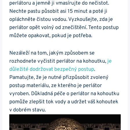
perlátoru a jemně ji ‍vmasírujte do nečistot.
Nechte pastu působit asi 15 minut a poté ​ji
opláchněte‌ čistou vodou. Vyzkoušejte, zda je
perlátor opět volný⁣ od⁤ znečištění. Tento postup
můžete opakovat, pokud je potřeba.
Nezáleží‍ na tom, jakým způsobem se
rozhodnete vyčistit perlátor na kohoutku,​
je
důležité dodržovat bezpečný postup
.
Pamatujte, že‌ je nutné⁢ přizpůsobit zvolený
postup ⁢materiálu, ze kterého je perlátor
vyroben.⁣ Důkladná péče o perlátor na kohoutku
pomůže zlepšit tok vody a udržet váš‌ kohoutek
v dobrém stavu.