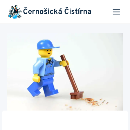
Přeskočit
Černošická Čistírna
na
obsah