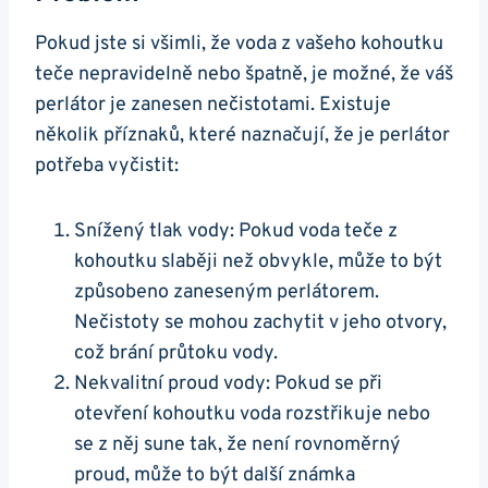
Pokud jste si ​všimli, že voda z vašeho kohoutku
teče nepravidelně nebo špatně, je možné, že váš
perlátor je zanesen nečistotami.​ Existuje
několik příznaků, které naznačují, že je ⁣perlátor
potřeba vyčistit:
Snížený tlak ⁣vody: Pokud voda teče z
kohoutku slaběji než obvykle, může ​to být
způsobeno zaneseným perlátorem.
Nečistoty se mohou⁤ zachytit v jeho otvory,
‍což brání průtoku vody.
Nekvalitní proud vody: Pokud se při ​
otevření kohoutku voda rozstřikuje‌ nebo​
se z něj sune tak, že není rovnoměrný
proud, může to být další známka