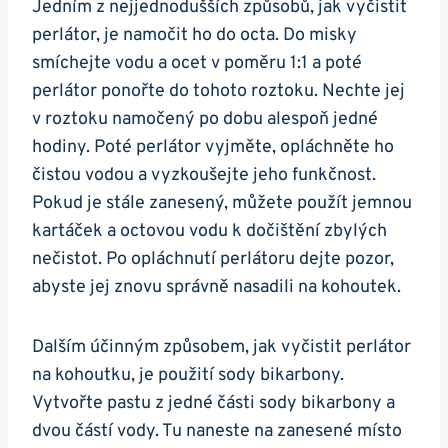
Jedním⁤ z nejjednodušších způsobů,‌ jak vyčistit
perlátor, je namočit ho do octa. Do misky
smíchejte vodu⁢ a ocet v poměru 1:1 a poté
perlátor ponořte do tohoto roztoku.⁣ Nechte jej
v roztoku namočený po dobu alespoň jedné
hodiny. Poté perlátor vyjměte, opláchněte ho
čistou vodou a vyzkoušejte jeho ​funkčnost.
Pokud je stále zanesený, můžete použít jemnou
kartáček a octovou vodu k dočištění‍ zbylých
nečistot. Po opláchnutí perlátoru dejte pozor,​
abyste jej znovu správně nasadili na kohoutek.
Dalším účinným způsobem, jak vyčistit perlátor
na kohoutku, je použití sody bikarbony.
Vytvořte pastu z jedné části sody⁣ bikarbony a
dvou částí vody. Tu naneste na zanesené místo⁢