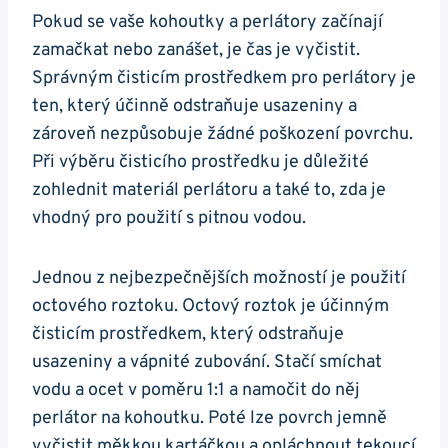
Pokud ⁢se ‍vaše kohoutky a‌ perlátory⁤ začínají
zamačkat nebo zanášet, je čas je vyčistit.
Správným čisticím prostředkem ⁢pro perlátory je
ten, který účinně odstraňuje usazeniny a
zároveň nezpůsobuje žádné poškození povrchu.
Při výběru čisticího prostředku je důležité
zohlednit materiál perlátoru a také to, zda je
‌vhodný pro použití s pitnou vodou.
Jednou z nejbezpečnějších možností je použití
octového roztoku. Octový roztok je účinným
čisticím‌ prostředkem, který odstraňuje
usazeniny a vápnité zubování. Stačí smíchat
vodu a ocet v⁤ poměru 1:1 a namočit do něj
perlátor ⁢na kohoutku. Poté lze povrch jemně
vyčistit měkkou⁣ kartáčkou a opláchnout tekoucí