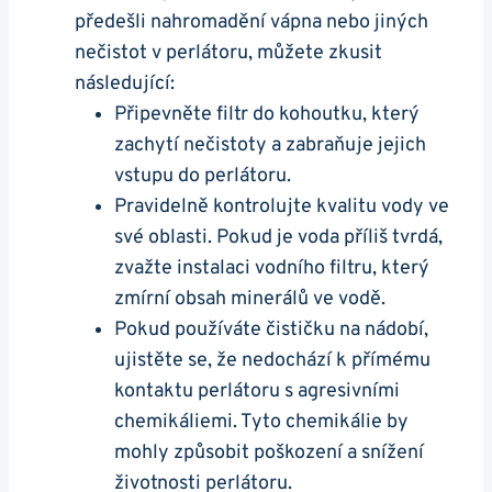
předešli nahromadění vápna nebo jiných
nečistot v ‌perlátoru, můžete zkusit
‍následující:
Připevněte filtr do kohoutku, který
zachytí nečistoty a zabraňuje jejich
vstupu do perlátoru.
Pravidelně kontrolujte kvalitu vody ve
své ​oblasti. ⁤Pokud je ‍voda příliš tvrdá,
zvažte instalaci vodního filtru,⁣ který
zmírní obsah minerálů ve ​vodě.
Pokud používáte čističku na nádobí,
ujistěte se, že nedochází k přímému
kontaktu perlátoru ⁤s agresivními
chemikáliemi. Tyto chemikálie by
mohly způsobit poškození a snížení
životnosti perlátoru.