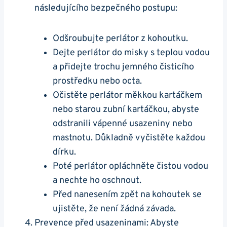
následujícího bezpečného postupu:
Odšroubujte perlátor z kohoutku.
Dejte perlátor do misky s⁢ teplou​ vodou
a přidejte trochu jemného čisticího
prostředku nebo octa.
Očistěte perlátor měkkou kartáčkem
nebo starou zubní kartáčkou, abyste
odstranili ‌vápenné usazeniny nebo
mastnotu. Důkladně vyčistěte každou⁣
dírku.
Poté perlátor opláchněte čistou vodou
a nechte ​ho oschnout.
Před nanesením zpět na kohoutek se‌
ujistěte, že není⁢ žádná závada.
Prevence před usazeninami: Abyste