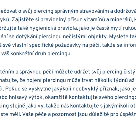
pečovat o svůj piercing správným stravováním a dodržov
ků. Zajistěte si pravidelný přísun vitamínů a minerálů,
održujte také hygienická pravidla, jako je časté mytí ruk
ání se dotýkání piercingu nečistými objekty. Myslete tak
 své vlastní specifické požadavky na péči, takže se info
váš konkrétní druh piercingu.
těním a správnou péčí můžete udržet svůj piercing čistý
matujte, že hojení piercingu může trvat několik týdnů až 
i. Pokud se vyskytne jakýkoli neobvyklý příznak, jako je
nebo hnisavý výtok, okamžitě kontaktujte svého piercin
ing stejně jako vy, takže nás kontaktujte s jakýmikoli 
ste měli. Vaše péče a pozornost jsou důležité pro úspěš