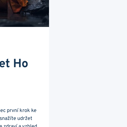
žet Ho
bec první krok ke
snažíte udržet
e zdraví a vzhled.