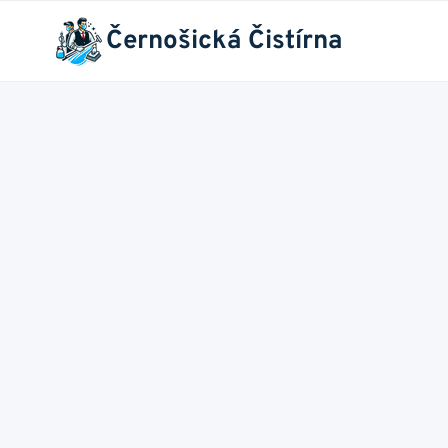
Přeskočit
Černošická Čistírna
na
obsah