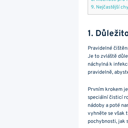
9. Nejčastější ch
1. Důležit
Pravidelné čištění
Je to zvláště důle
náchylná k infekc
pravidelně, abyste
Prvním krokem je 
speciální čisticí 
nádoby a poté nam
vyhněte se však 
pochybnosti, jak s