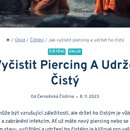
/
Úklid
/
Čištění
/
Jak vyčistit piercing a udržet ho čistý
ČIŠTĚNÍ
ÚKLID
yčistit Piercing A Udr
Čistý
Od
Černošická Čistírna
8. 11. 2023
ůže být vzrušující záležitostí, ale držet ho čistým je vů
a zabránění infekcím. Ať už máte nový piercing nebo se 
 stavu, vyčištění a udržení ho čistého je klíčové pro vaš