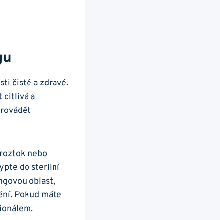
gu
ti čisté a zdravé.
 citlivá a
provádět
 roztok nebo
ypte do sterilní
ngovou oblast,
dění. Pokud máte
sionálem.