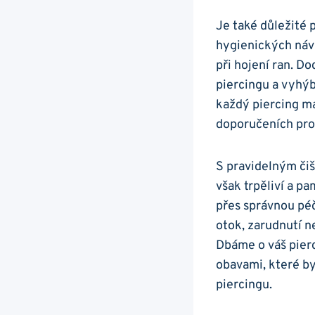
Je také důležité 
hygienických návy
při hojení ran. D
piercingu a vyhýb
každý piercing má
doporučeních pro 
S pravidelným čiš
však trpěliví a pa
přes správnou péč
otok, zarudnutí 
Dbáme o váš pierc
obavami, které by
piercingu.