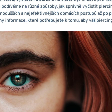
 podíváme na různé způsoby, jak správně vyčistit piercin
dnodušších a nejefektivnějších domácích postupů až po pr
y informace, které potřebujete k tomu, aby váš piercin