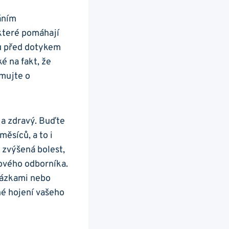
áním
 které pomáhají
ou před dotykem
é na fakt, že
rmujte o
 a zdravý. Buďte
měsíců, a to i
 zvýšená bolest,
gového odborníka.
otázkami nebo
né hojení vašeho