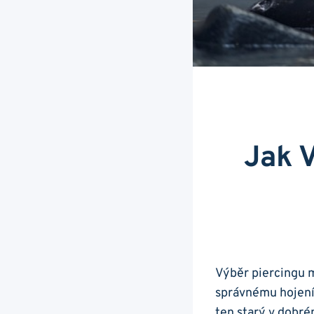
Jak V
Výběr piercingu m
správnému hojení 
ten starý v dobrém