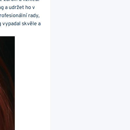
g a udržet ho v
ofesionální rady,
g vypadal skvěle a