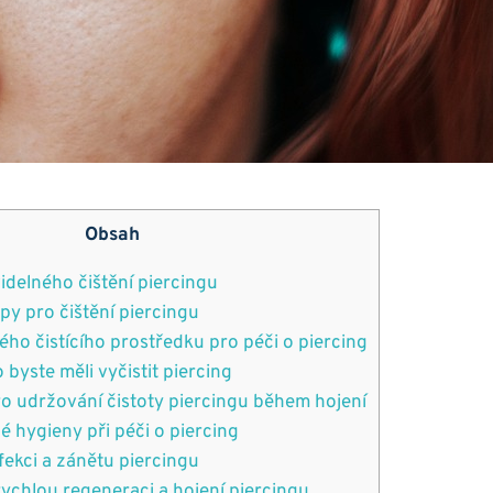
Obsah
videlného čištění piercingu
py pro čištění piercingu
ého čistícího prostředku pro péči o piercing
o byste měli vyčistit piercing
o udržování čistoty piercingu během hojení
é hygieny při péči o piercing
nfekci a zánětu piercingu
rychlou regeneraci a hojení piercingu