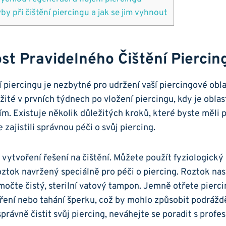
yby při čištění piercingu a jak se jim vyhnout
ost Pravidelného Čištění Piercin
 piercingu je nezbytné pro udržení vaší piercingové oblas
žité v prvních týdnech po vložení piercingu, kdy je oblast
ím. Existuje několik důležitých kroků, které byste měli 
 zajistili správnou péči o svůj piercing.
vytvoření řešení na čištění. Můžete použít fyziologický
roztok navržený speciálně pro péči o piercing. Roztok nas
očte čistý, sterilní vatový tampon. Jemně otřete pierci
tření nebo tahání šperku, což by mohlo způsobit podráž
právně čistit svůj piercing, neváhejte se poradit s profe