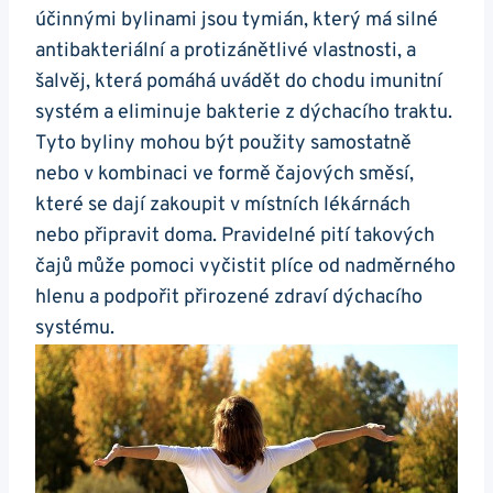
účinnými ⁤bylinami ‍jsou tymián,‌ který má silné
antibakteriální a protizánětlivé vlastnosti, ‍a
šalvěj, která pomáhá uvádět do chodu imunitní
systém a eliminuje⁤ bakterie z dýchacího traktu.
Tyto byliny mohou být⁢ použity‍ samostatně
⁤nebo v ⁣kombinaci‌ ve formě čajových směsí,
které se ​dají zakoupit⁤ v místních lékárnách
nebo připravit doma. Pravidelné​ pití takových
čajů může pomoci vyčistit plíce od nadměrného
hlenu a​ podpořit přirozené zdraví dýchacího
systému.