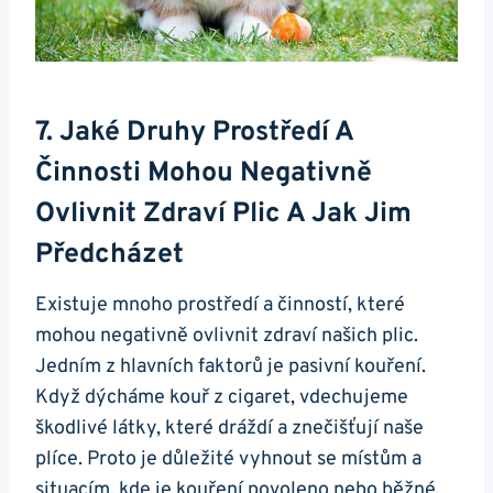
7. Jaké Druhy Prostředí A‌
Činnosti ‌mohou​ Negativně
Ovlivnit Zdraví Plic A Jak Jim⁢
Předcházet
Existuje mnoho​ prostředí a​ činností, ⁢které
mohou negativně ovlivnit zdraví našich plic.
Jedním z hlavních faktorů je pasivní​ kouření.
⁤Když dýcháme⁤ kouř z cigaret, vdechujeme
škodlivé látky, které dráždí a znečišťují naše
plíce. Proto je důležité vyhnout se‍ místům a
situacím, kde je kouření povoleno⁢ nebo běžné.