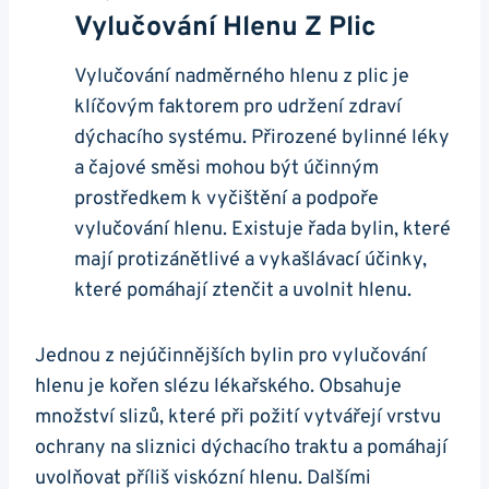
Vylučování​ Hlenu Z ⁣plic
Vylučování nadměrného hlenu z plic je
klíčovým faktorem pro udržení zdraví⁣
dýchacího‍ systému. Přirozené bylinné ​léky
a čajové směsi mohou být účinným
prostředkem k vyčištění a⁣ podpoře
‌vylučování hlenu. Existuje řada⁢ bylin, které
mají protizánětlivé a vykašlávací účinky,
které pomáhají ztenčit a uvolnit hlenu.
Jednou⁢ z nejúčinnějších bylin pro vylučování
hlenu⁤ je ⁣kořen slézu lékařského. Obsahuje
množství slizů, které při požití vytvářejí ⁤vrstvu
ochrany‌ na⁣ sliznici‍ dýchacího traktu a⁣ pomáhají‌
uvolňovat ⁢příliš viskózní hlenu.⁣ Dalšími