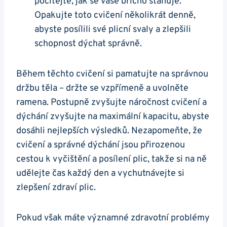
pocítejte, jak se vaše břicho stahuje.
Opakujte toto cvičení několikrát‌ denně,
abyste posílili‍ své plicní svaly a ‌zlepšili
schopnost dýchat⁢ správně.
Během těchto‌ cvičení si‍ pamatujte na ​správnou
držbu ⁣těla​ – držte se vzpřímeně⁤ a uvolněte
ramena. ‌Postupně zvyšujte náročnost⁣ cvičení a
dýchání‌ zvyšujte na‌ maximální ‍kapacitu, abyste
dosáhli nejlepších výsledků.⁤ Nezapomeňte, že
cvičení a správné ​dýchání⁣ jsou⁤ přirozenou
cestou k vyčištění a ⁢posílení plic, takže ⁣si na ně⁤
udělejte čas každý⁣ den a vychutnávejte si
zlepšení zdraví plic.
Pokud však ​máte významné zdravotní problémy