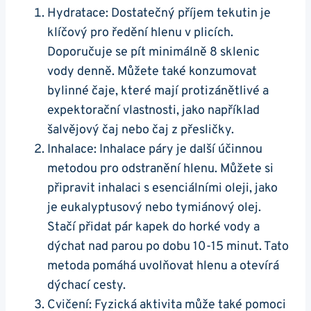
Hydratace:‌ Dostatečný příjem ​tekutin je
klíčový pro ředění hlenu v plicích.
⁣Doporučuje se pít minimálně 8 ‍sklenic
vody denně. Můžete také konzumovat
bylinné čaje, které mají protizánětlivé ⁤a ​
expektorační vlastnosti, jako například
šalvějový čaj⁢ nebo čaj z přesličky.
Inhalace: Inhalace páry je další účinnou
metodou⁣ pro ‌odstranění hlenu. ⁢Můžete⁤ si
připravit inhalaci ‌s esenciálními oleji, jako
‍je ⁤eukalyptusový nebo tymiánový olej.
Stačí přidat ‌pár ​kapek do horké ‍vody​ a
dýchat nad‍ parou​ po dobu 10-15 minut.‍ Tato
metoda ⁣pomáhá uvolňovat hlenu a otevírá​
dýchací cesty.
Cvičení: Fyzická⁢ aktivita​ může také pomoci⁣