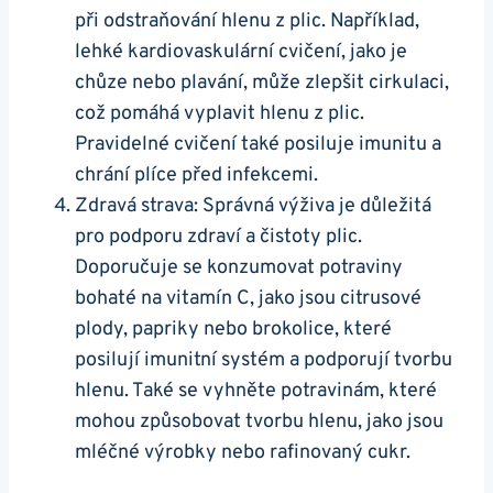
při odstraňování ‌hlenu z‌ plic.⁣ Například,
lehké kardiovaskulární cvičení, jako je
⁢chůze nebo plavání, může⁤ zlepšit cirkulaci,⁢
což⁣ pomáhá vyplavit‍ hlenu z plic.
Pravidelné⁤ cvičení také⁤ posiluje imunitu ‍a
chrání plíce před infekcemi.
Zdravá strava: Správná výživa‍ je důležitá
pro⁤ podporu ‌zdraví a čistoty plic.
Doporučuje se konzumovat potraviny
bohaté na vitamín ⁤C, jako jsou citrusové
plody, papriky ‍nebo ‍brokolice, které
‌posilují imunitní systém a podporují tvorbu
hlenu. Také ⁣se vyhněte ‍potravinám, které
mohou způsobovat tvorbu‌ hlenu, jako jsou
mléčné výrobky nebo⁤ rafinovaný cukr.