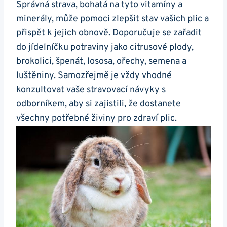
Správná strava, bohatá na tyto ​vitamíny‌ a
minerály, může pomoci zlepšit ‌stav vašich plic ⁢a
⁣přispět‌ k jejich obnově.⁣ Doporučuje se zařadit
do⁤ jídelníčku potraviny jako citrusové plody,
brokolici, špenát, ‌lososa, ořechy, semena a
luštěniny. Samozřejmě je vždy vhodné⁤
konzultovat vaše stravovací návyky s‍
odborníkem, aby si zajistili, že dostanete
‌všechny ​potřebné živiny pro zdraví plic.