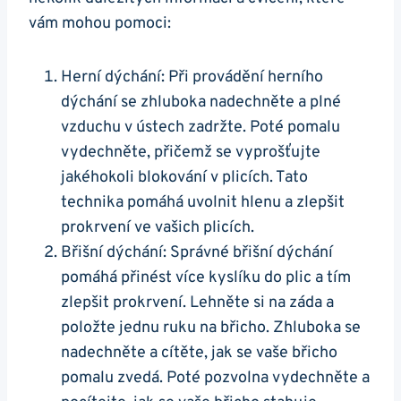
vám mohou pomoci:
Herní dýchání: Při provádění herního
dýchání ​se zhluboka⁤ nadechněte a plné
vzduchu v⁣ ústech zadržte. Poté ‌pomalu
‌vydechněte, ‍přičemž se⁣ vyprošťujte
jakéhokoli blokování v plicích. Tato
technika pomáhá uvolnit ⁣hlenu a zlepšit
prokrvení⁣ ve vašich plicích.
Břišní ‍dýchání: Správné břišní dýchání
pomáhá přinést ⁤více kyslíku do plic a tím⁢
zlepšit prokrvení.⁣ Lehněte si‍ na ⁣záda a
položte jednu ruku na břicho. Zhluboka se
nadechněte a cítěte, jak se vaše břicho
pomalu zvedá. Poté pozvolna‍ vydechněte a