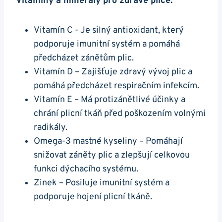
Vitamíny a minerály pro zdravé plíce:
Vitamín C ‌- Je silný antioxidant,‌ který
podporuje imunitní‌ systém a ​pomáhá
předcházet zánětům plic.
Vitamín D – Zajišťuje zdravý vývoj plic a
pomáhá předcházet respiračním‌ infekcím.
Vitamín E – Má protizánětlivé účinky a
chrání ​plicní tkáň před poškozením volnými‌
radikály.
Omega-3 mastné kyseliny – Pomáhají
snižovat záněty ⁤plic a zlepšují celkovou
funkci dýchacího ‌systému.
Zinek – Posiluje imunitní systém a
‍podporuje hojení plicní tkáně.