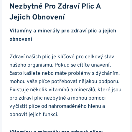
Nezbytné Pro Zdraví Plic A
Jejich⁣ Obnovení
Vitamíny​ a minerály pro zdraví plic a jejich
obnovení
Zdraví našich​ plic je ​klíčové pro celkový stav
našeho organismu. Pokud se cítíte unavení,
často kašlete nebo⁢ máte problémy ⁤s ⁣dýcháním,
mohou vaše plíce potřebovat nějakou podporu.
⁣Existuje několik vitamínů⁢ a minerálů,​ které ​jsou
pro zdraví plic nezbytné‌ a mohou pomoci
vyčistit plíce od⁢ nahromaděného ⁢hlenu⁣ a
obnovit jejich⁣ funkci.