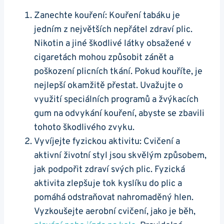
Zanechte kouření: Kouření tabáku je
jedním ⁣z největších ⁢nepřátel zdraví⁤ plic.
Nikotin a⁤ jiné škodlivé látky obsažené v
cigaretách mohou⁤ způsobit ‌zánět‌ a
poškození plicních tkání. Pokud⁢ kouříte, je‌
nejlepší⁤ okamžitě přestat. Uvažujte o
⁢využití speciálních programů a žvýkacích
⁢gum na odvykání kouření, abyste se zbavili‌
tohoto škodlivého zvyku.
Vyvíjejte fyzickou ⁣aktivitu: Cvičení a
aktivní ​životní styl jsou skvělým způsobem,
⁤jak ⁢podpořit zdraví svých ⁤plic. Fyzická
‍aktivita⁤ zlepšuje tok kyslíku do plic a
pomáhá odstraňovat nahromaděný hlen.
Vyzkoušejte aerobní cvičení, jako je‍ běh, ‌