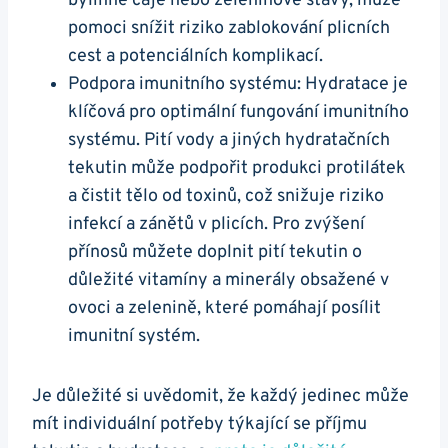
⁤bylinné čaje nebo zeleninové šťávy, ⁣může‌
pomoci snížit riziko ‍zablokování plicních
cest a potenciálních komplikací.
Podpora imunitního systému:​ Hydratace‌ je
‌klíčová pro‍ optimální fungování imunitního
systému. Pití vody a⁣ jiných hydratačních
tekutin může podpořit produkci protilátek ​
a čistit tělo od toxinů, ⁢což snižuje riziko
infekcí a zánětů v plicích. Pro zvýšení
přínosů můžete doplnit ⁢pití tekutin⁣ o
důležité vitamíny a minerály obsažené ⁤v
ovoci a zelenině, které pomáhají⁤ posílit
imunitní systém.
Je důležité si uvědomit, že každý jedinec‍ může
‍mít individuální potřeby týkající⁣ se příjmu