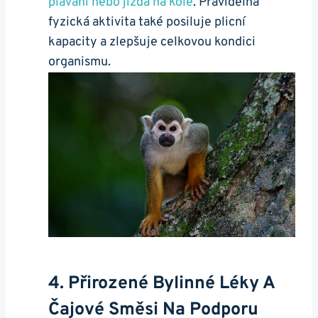
plavání nebo jízda na kole
.‍ Pravidelná‍
fyzická aktivita také posiluje ⁢plicní
kapacity ​a zlepšuje celkovou kondici
⁣organismu.
4. Přirozené ​bylinné ⁢léky⁣ A
Čajové⁣ Směsi Na ⁤podporu‌