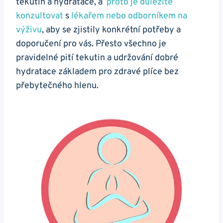
tekutin a hydratace, ‌a ⁣
proto je‌ důležité
konzultovat
s
lékařem nebo odborníkem na
⁢výživu
,⁤ aby se zjistily konkrétní ‌potřeby a
⁣doporučení pro vás. Přesto ⁤všechno je
pravidelné pití tekutin ‍a⁣ udržování dobré
hydratace základem ​pro zdravé plíce bez
přebytečného hlenu.