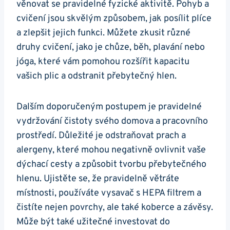
věnovat​ se ⁣pravidelné fyzické aktivitě. Pohyb a
cvičení‌ jsou ⁤skvělým způsobem, jak posílit plíce‌
a zlepšit ⁤jejich funkci. Můžete​ zkusit ⁢různé
druhy cvičení, jako⁢ je‍ chůze, běh, ⁢plavání ⁤nebo
jóga, ⁤které⁣ vám pomohou rozšířit kapacitu ​
vašich plic a odstranit přebytečný hlen.
Dalším doporučeným postupem je pravidelné
⁣vydržování čistoty svého domova a pracovního
prostředí. Důležité je ​odstraňovat prach a​
alergeny,⁢ které mohou negativně ovlivnit vaše
⁤dýchací​ cesty a způsobit tvorbu ​přebytečného
hlenu. Ujistěte se, že pravidelně větráte
místnosti, používáte vysavač s ⁣HEPA ⁣filtrem‍ a
čistíte nejen povrchy, ale také koberce a závěsy.⁣
Může ‍být také ‌užitečné investovat‍ do