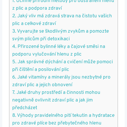
1.‌ Účinné přírodní metody pro odstranění hlenu
​z ‍plic a podpora zdraví
2. Jaký vliv má zdravá strava na ‌čistotu vašich
plic a celkové zdraví
3. Vyvarujte ​se škodlivým zvykům​ a‍ pomozte
svým plicům při detoxikaci
4. Přirozené ​bylinné ⁢léky⁣ a čajové⁣ směsi na
⁤podporu‌ vylučování​ hlenu z ⁣plic
5. Jak správné dýchání a cvičení ‍může pomoci
při čištění ⁢a posilování plic
6. Jaké vitamíny ‍a minerály jsou nezbytné pro
zdraví plic a jejich⁣ obnovení
7. Jaké druhy prostředí a‌ činnosti ‌mohou​
negativně ovlivnit zdraví plic a jak jim⁢
předcházet
8. Výhody pravidelného pití‍ tekutin a hydratace
pro zdravé plíce bez⁣ přebytečného hlenu