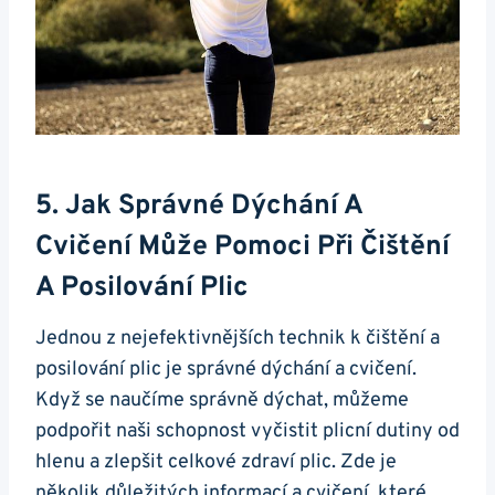
5. Jak Správné Dýchání A
Cvičení ‍může Pomoci Při Čištění
⁢a Posilování Plic
Jednou z nejefektivnějších technik k ‌čištění a
posilování plic je správné dýchání a ​cvičení.
Když se naučíme ‍správně dýchat, můžeme
podpořit naši ‌schopnost vyčistit plicní dutiny od
hlenu a zlepšit⁣ celkové zdraví plic. Zde je
několik ⁢důležitých informací a‌ cvičení, které