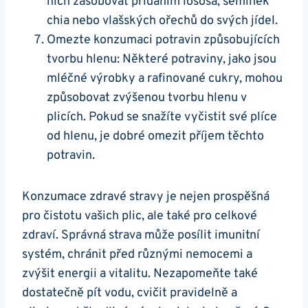
nich zásobovat​ přidáním‌ lososa, semínek⁣
chia‌ nebo vlašských ořechů do svých jídel.
Omezte konzumaci potravin způsobujících
tvorbu hlenu:⁤ Některé potraviny,‍ jako‌ jsou
mléčné výrobky a⁤ rafinované⁢ cukry, mohou
způsobovat⁣ zvýšenou tvorbu hlenu v
plicích. Pokud se snažíte vyčistit své plíce
od hlenu, je dobré omezit příjem těchto
‌potravin.
Konzumace zdravé stravy⁣ je nejen prospěšná
⁣pro čistotu vašich plic, ale také pro celkové⁤
zdraví.​ Správná strava může posílit imunitní
systém,⁤ chránit⁤ před různými ⁢nemocemi a
zvýšit⁤ energii ⁢a⁤ vitalitu.​ Nezapomeňte také
dostatečně ​pít vodu, cvičit⁢ pravidelně ​a