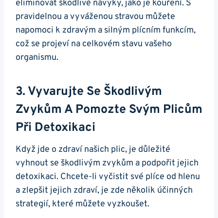
eliminovat škodlivé návyky,‍ jako je kouření. S
pravidelnou a vyváženou ‌stravou​ můžete
‌napomoci k‌ zdravým⁢ a silným plícním funkcím,
což se projeví⁣ na celkovém stavu ‍vašeho⁤
organismu.
3. Vyvarujte ​se Škodlivým
Zvykům​ A‍ Pomozte Svým Plicům
Při Detoxikaci
Když jde o ‍zdraví našich plic, je důležité
vyhnout se škodlivým ⁤zvykům⁣ a podpořit jejich
detoxikaci. Chcete-li vyčistit své plíce od ‌hlenu
a zlepšit jejich zdraví, je zde ‍několik účinných
‍strategií, které můžete vyzkoušet.