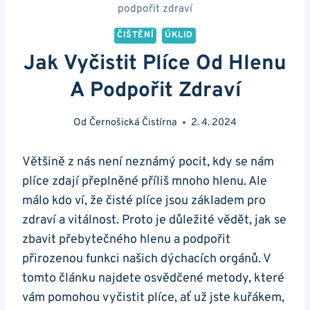
podpořit zdraví
ČIŠTĚNÍ
ÚKLID
Jak Vyčistit Plíce Od Hlenu
A Podpořit Zdraví
Od
Černošická Čistírna
2. 4. 2024
Většině z nás není neznámý pocit,‍ kdy se nám
plíce zdají⁢ přeplněné příliš mnoho hlenu. Ale
málo kdo ví, že ​čisté plíce‌ jsou základem pro
zdraví⁣ a vitálnost. Proto je důležité vědět, jak se‍
zbavit přebytečného hlenu a podpořit
přirozenou‌ funkci našich dýchacích orgánů. V
tomto článku ⁣najdete⁣ osvědčené metody, které
vám pomohou ‌vyčistit plíce, ​ať‍ už jste kuřákem,