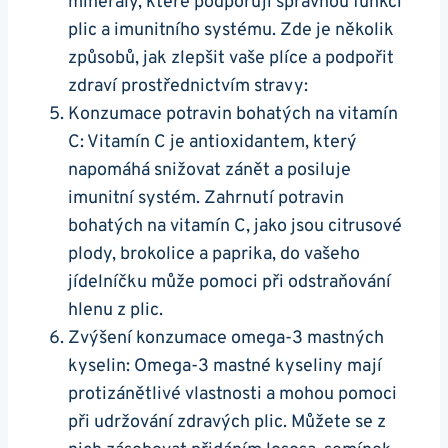
⁢minerály, které ‍podporují správnou⁤ funkci
plic a imunitního systému. Zde je několik
způsobů, jak zlepšit vaše‌ plíce a ​podpořit
zdraví prostřednictvím‌ stravy:
Konzumace⁢ potravin bohatých ⁤na vitamín
C: Vitamín C je antioxidantem, který
napomáhá​ snižovat zánět‌ a⁣ posiluje
imunitní systém. Zahrnutí⁣ potravin
‍bohatých na vitamín C, jako jsou citrusové
plody, brokolice⁤ a paprika,​ do​ vašeho
jídelníčku může pomoci při odstraňování
hlenu z plic.
Zvýšení konzumace omega-3 mastných
kyselin: Omega-3 mastné ‍kyseliny mají
protizánětlivé⁢ vlastnosti‍ a ⁤mohou pomoci
při udržování zdravých plic. Můžete ⁢se z