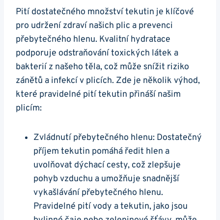
Pití ⁤dostatečného ‍množství tekutin je‍ klíčové
pro​ udržení zdraví našich plic ‌a ⁣prevenci
přebytečného hlenu. Kvalitní hydratace
podporuje⁣ odstraňování toxických látek⁤ a
⁢bakterií z⁣ našeho těla, ‌což může snížit riziko
zánětů a infekcí ⁣v plicích. Zde je ⁣několik výhod,
které pravidelné‌ pití tekutin ⁢přináší⁤ našim
plicím:
Zvládnutí přebytečného ⁢hlenu: Dostatečný ​
příjem tekutin pomáhá ‍ředit hlen a
uvolňovat‍ dýchací ⁢cesty, což zlepšuje
pohyb vzduchu a umožňuje ‍snadnější
vykašlávání přebytečného hlenu.
⁤Pravidelné pití vody a tekutin, jako ⁣jsou