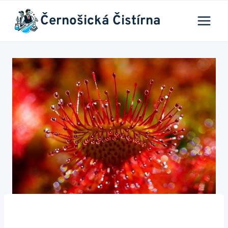
Přeskočit
Černošická Čistírna
na
obsah