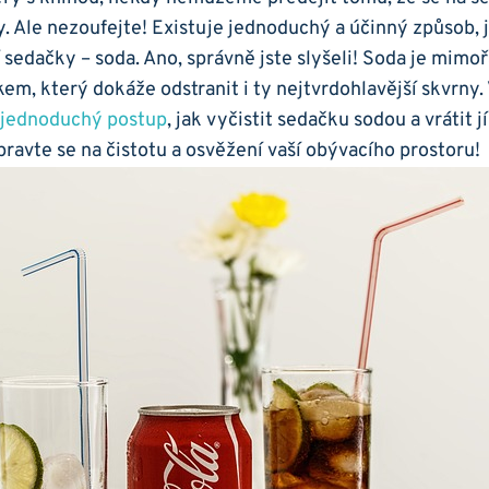
y. Ale nezoufejte! Existuje jednoduchý a účinný způsob, j
ší sedačky – soda. Ano, správně jste slyšeli! Soda je mim
kem, který dokáže odstranit i ty nejtvrdohlavější skvrny.
 jednoduchý postup
, jak vyčistit sedačku sodou a vrátit jí
ipravte se na čistotu a osvěžení vaší obývacího prostoru!