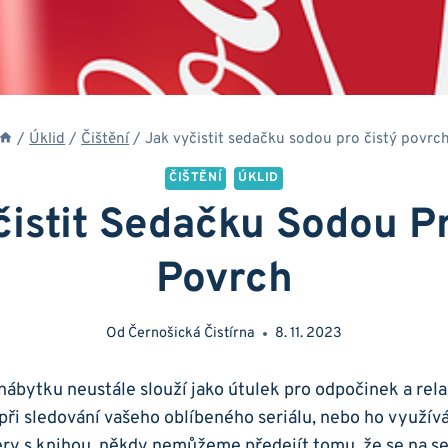
/
Úklid
/
Čištění
/
Jak vyčistit sedačku sodou pro čistý povrc
ČIŠTĚNÍ
ÚKLID
čistit Sedačku Sodou Pr
Povrch
Od
Černošická Čistírna
8. 11. 2023
nábytku neustále slouží jako útulek pro odpočinek a relax
při sledování vašeho oblíbeného seriálu, nebo ho využív
ry s knihou, někdy nemůžeme předejít tomu, že se na s