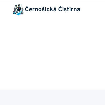
Přeskočit
Černošická Čistírna
na
obsah