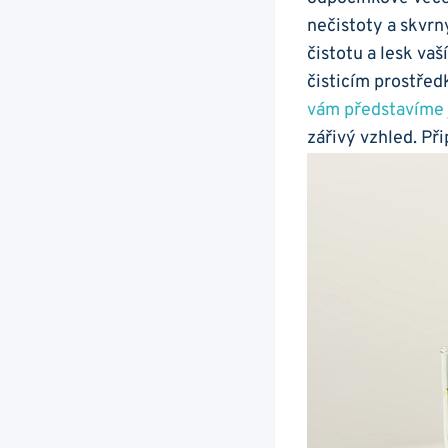
nečistoty a skvrn
čistotu a lesk va
čisticím prostřed
vám představíme
zářivý vzhled. Př