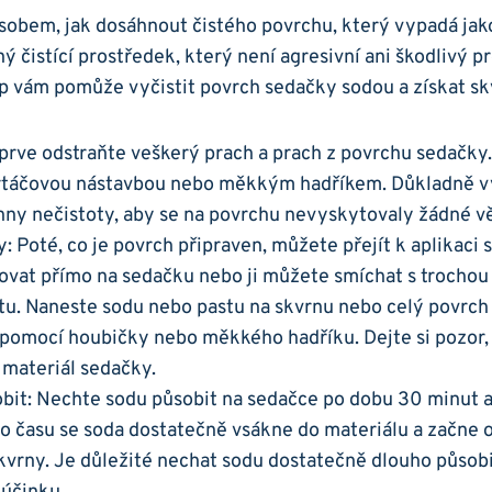
sobem, jak dosáhnout čistého povrchu, který vypadá jak
ý čistící prostředek, který není agresivní ani škodlivý p
p vám pomůže vyčistit povrch sedačky sodou a získat sk
jprve odstraňte veškerý prach a prach z povrchu sedačky
rtáčovou nástavbou nebo měkkým hadříkem. Důkladně v
hny nečistoty, aby se na povrchu nevyskytovaly žádné vět
: Poté, co je povrch připraven, můžete přejít k aplikaci 
ovat přímo na sedačku nebo ji můžete smíchat s trochou
stu. Naneste sodu nebo pastu na skvrnu nebo celý povrc
e pomocí houbičky nebo měkkého hadříku. Dejte si pozor,
 materiál sedačky.
bit: Nechte sodu působit na sedačce po dobu 30 minut a
 času se soda dostatečně vsákne do materiálu a začne 
skvrny. Je důležité nechat sodu dostatečně dlouho působi