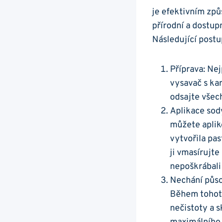
je efektivním způ
přírodní a dostupn
Následující postu
Příprava: Ne
vysavač s ka
odsajte všec
Aplikace sody
můžete aplik
vytvořila pa
ji vmasírujt
nepoškrábali
Nechání půso
Během tohoto
nečistoty a 