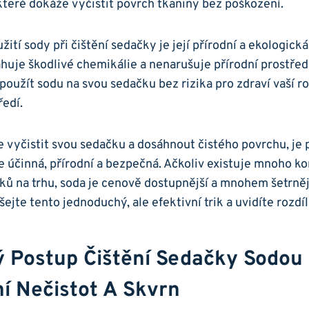
 které dokáže vyčistit povrch tkaniny bez poškození.
ití sody při čištění sedačky je její přírodní a ekologick
uje škodlivé chemikálie a nenarušuje přírodní prostřed
oužít sodu na svou sedačku bez rizika pro zdraví vaší r
ředí.
 vyčistit svou sedačku a dosáhnout čistého povrchu, je 
e účinná, přírodní a bezpečná. Ačkoliv existuje mnoho k
dků na trhu, soda je cenově dostupnější a mnohem šetrněj
ejte tento jednoduchý, ale efektivní trik a uvidíte rozdíl
ý Postup Čištění Sedačky Sodou
í Nečistot A Skvrn