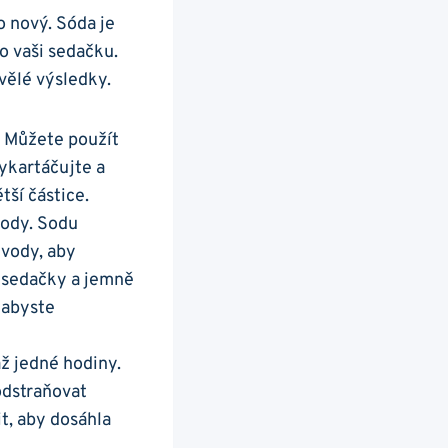
o nový. Sóda je
ro vaši sedačku.
vělé výsledky.
. Můžete použít
ykartáčujte a
ší částice.
sody. Sodu
 vody, aby
h sedačky a jemně
 abyste
ž jedné hodiny.
odstraňovat
t, aby dosáhla