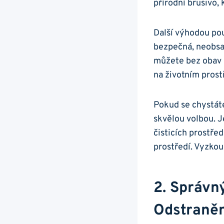
přírodní brusivo,
Další výhodou použ
bezpečná, neobsah
můžete bez obav p
na životním prost
Pokud se chystáte
skvělou volbou. J
čisticích prostře
prostředí. Vyzkouš
2. Správn
Odstraněn