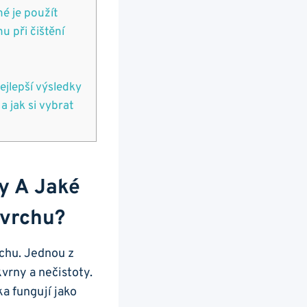
né je použít
u při čištění
ejlepší výsledky
a jak si vybrat
ky A Jaké
ovrchu?
rchu. Jednou z
vrny a nečistoty.
a fungují jako