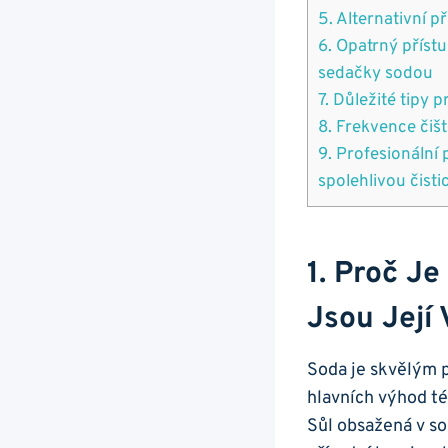
5. Alternativní p
6. Opatrný příst
sedačky sodou
7. Důležité tipy
8. Frekvence čiš
9. Profesionální 
spolehlivou čisti
1. Proč J
Jsou Její
Soda je skvělým 
hlavních výhod té
Sůl obsažená v so