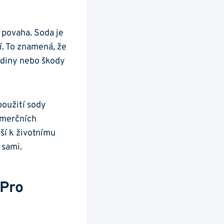
á povaha. Soda je
í. To znamená, že
odiny nebo škody
použití sody
omerčních
ší k životnímu
 sami.
 Pro