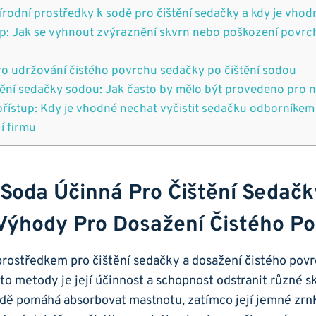
řírodní prostředky k sodě pro čištění sedačky a kdy je vhod
up: Jak se vyhnout zvýraznění skvrn nebo poškození povrch
 pro udržování čistého povrchu sedačky po čištění sodou
tění sedačky sodou: Jak často by mělo být provedeno pro n
přístup: Kdy je vhodné nechat vyčistit sedačku odborníkem 
cí firmu
e Soda Účinná Pro Čištění Sedač
 Výhody Pro Dosažení Čistého P
prostředkem pro čištění sedačky a dosažení čistého pov
to metody je její účinnost a schopnost odstranit různé sk
dě pomáhá absorbovat mastnotu, zatímco její jemné zrnk