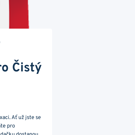
h
o Čistý
aci. Ať už jste se
áte pro
edačku dostanou