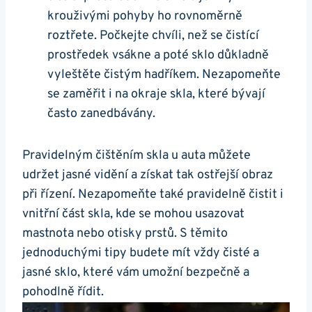
⁣krouživými pohyby ho rovnoměrně
roztřete. Počkejte chvíli, než se ​čistící
prostředek vsákne ⁤a poté sklo důkladně
vyleštěte čistým hadříkem. Nezapomeňte
se‍ zaměřit i na okraje ‌skla, které bývají
často⁣ zanedbávány.
Pravidelným čištěním skla ‍u auta můžete
udržet jasné vidění ⁢a získat tak⁣ ostřejší obraz‍
při řízení. Nezapomeňte také ​pravidelně čistit i
vnitřní část skla, kde ⁤se mohou usazovat
mastnota nebo otisky prstů. S těmito
jednoduchými tipy budete mít vždy čisté a
jasné ⁣sklo, které ⁢vám umožní bezpečně a
pohodlně řídit.