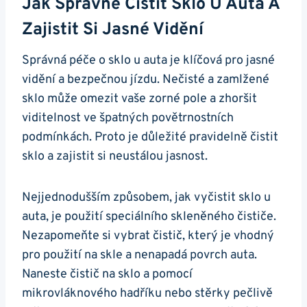
Jak Správně Čistit​ Sklo U Auta A
Zajistit Si Jasné Vidění
Správná péče o sklo u auta je klíčová‍ pro‍ jasné
vidění⁣ a bezpečnou jízdu. Nečisté a zamlžené
sklo může‍ omezit vaše zorné pole a‌ zhoršit​
viditelnost ve špatných povětrnostních
podmínkách. Proto je důležité ‍pravidelně čistit
sklo a zajistit si ​neustálou⁢ jasnost.
Nejjednodušším způsobem, jak ⁢vyčistit sklo u
auta, je použití speciálního skleněného čističe.
Nezapomeňte si vybrat čistič,⁤ který⁢ je vhodný
pro použití na skle a nenapadá povrch ⁢auta.
Naneste ⁣čistič na sklo ⁣a pomocí‌
mikrovláknového⁢ hadříku nebo stěrky pečlivě