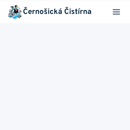
Přeskočit
Černošická Čistírna
na
obsah