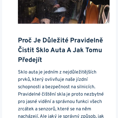
Proč Je ⁣důležité Pravidelně
Čistit Sklo Auta A Jak Tomu
Předejít
Sklo auta je jedním z nejdůležitějších
prvků, který ovlivňuje naše jízdní
schopnosti​ a bezpečnost​ na silnicích.⁣
Pravidelné čištění skla je proto nezbytné ​
pro jasné vidění a ‍správnou ​funkci všech​
zrcátek a senzorů, které se na něm
‌nacházejí.⁣ Ale jaký‍ je ‌správný ⁤způsob, jak