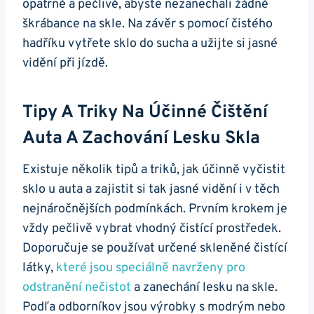
opatrně a pečlivě, abyste nezanechali žádné
škrábance na skle.⁤ Na‌ závěr ​s pomocí čistého
hadříku ‌vytřete sklo do sucha a užijte si jasné⁣
vidění při jízdě.
Tipy A Triky Na Účinné Čištění
Auta ‍a Zachování Lesku Skla
Existuje několik‍ tipů⁤ a triků, ⁢jak‌ účinně ‌vyčistit
sklo u auta a zajistit‍ si tak jasné vidění i‍ v těch
nejnáročnějších⁣ podmínkách. Prvním krokem je
vždy pečlivě vybrat vhodný čistící‌ prostředek.
Doporučuje⁣ se používat určené skleněné čistící
látky,
které jsou speciálně navrženy pro‍
odstranění ⁢nečistot
a zanechání lesku na skle.
Podľa odborníkov jsou⁢ výrobky s⁢ modrým nebo