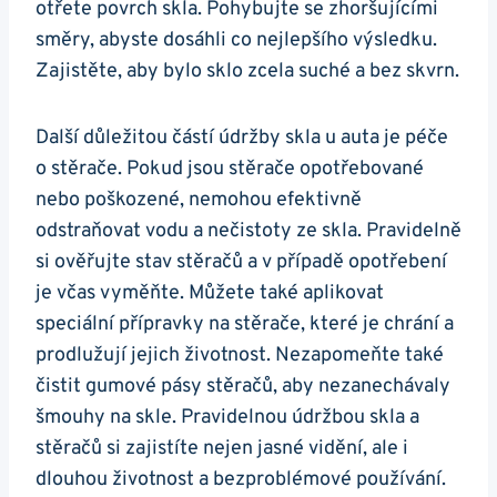
otřete povrch skla. Pohybujte ⁣se zhoršujícími
směry, abyste dosáhli co⁤ nejlepšího výsledku.
Zajistěte, aby bylo ‍sklo zcela suché a bez skvrn.
Další důležitou⁣ částí údržby skla u ⁣auta je péče
o stěrače. Pokud jsou stěrače opotřebované
nebo poškozené, nemohou​ efektivně
odstraňovat vodu a⁢ nečistoty ze skla. Pravidelně
si ověřujte stav stěračů a v případě opotřebení
je včas vyměňte. Můžete také aplikovat
speciální přípravky na stěrače, které je chrání a
⁢prodlužují ⁤jejich životnost. Nezapomeňte také
čistit gumové pásy stěračů, aby nezanechávaly
⁣šmouhy‌ na skle. Pravidelnou údržbou⁣ skla a
stěračů si zajistíte nejen jasné ⁢vidění, ale i
dlouhou životnost a bezproblémové používání.