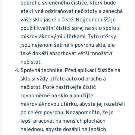
dobrého‍ skleněného čističe, který bude
efektivně odstraňovat nečistoty a zanechá
vaše sklo ⁢jasné a čisté. Nejjednodušší ​je‍
použít kvalitní čisticí sprej na sklo spolu s
mikrovláknovými utěrkami. Tyto ⁤utěrky
jsou nejenom ‌šetrné k povrchu skla, ale
také dokáží absorbovat větší množství
nečistot.
Správná⁢ technika: Před aplikací čističe na
sklo si⁣ vždy utřete auto od prachu a
nečistot. Poté​ nastříkejte čistič
rovnoměrně na sklo a použijte
mikrovláknovou utěrku, abyste jej rozetřeli
‍po celém povrchu. Nezapomeňte, že je
lepší pracovat na menších plochách
najednou, abyste‍ dosáhli nejlepších