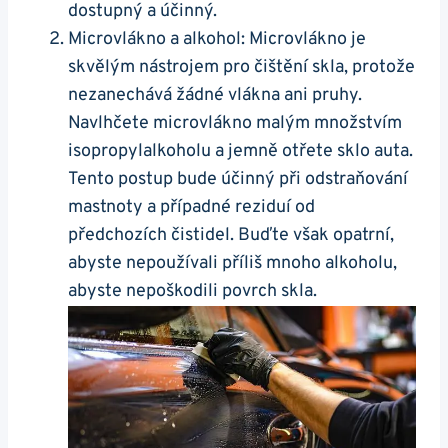
dostupný a účinný.
Microvlákno a alkohol:⁤ Microvlákno je
skvělým ​nástrojem pro čištění skla, protože‍
nezanechává žádné vlákna ani pruhy.
Navlhčete microvlákno malým množstvím
isopropylalkoholu a jemně otřete sklo auta.
Tento postup ⁢bude ​účinný při odstraňování
mastnoty a případné reziduí ⁢od⁢
předchozích čistidel. Buďte však opatrní,
abyste nepoužívali příliš mnoho alkoholu,
abyste nepoškodili povrch skla.