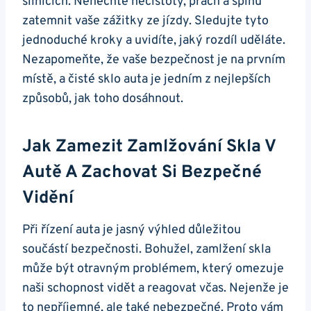
silnicích. Nenechte nečistoty, prach a špínu‍
zatemnit vaše zážitky ze⁤ jízdy. ⁣Sledujte tyto
jednoduché kroky a uvidíte, jaký ⁣rozdíl uděláte.
Nezapomeňte, že vaše bezpečnost‍ je na ‍prvním
místě, a čisté sklo auta je jedním z nejlepších
způsobů, jak toho dosáhnout.
Jak ⁢zamezit Zamlžování Skla V
Autě ⁣a Zachovat ‍si Bezpečné
Vidění
Při řízení auta je jasný výhled důležitou
součástí bezpečnosti. Bohužel, zamlžení skla
může být⁤ otravným problémem, který omezuje‍
naši schopnost ⁤vidět ‍a reagovat včas. Nejenže je
to nepříjemné, ale⁤ také nebezpečné. Proto vám