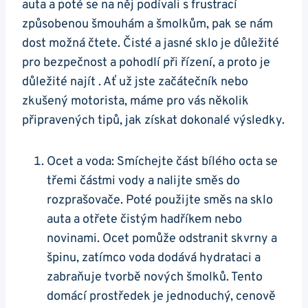
auta a poté se ‌na něj podívali s frustrací
způsobenou šmouhám a ​šmolkům, pak se nám
dost ⁢možná čtete. Čisté a jasné sklo je důležité
pro bezpečnost ​a ‍pohodlí při řízení, a proto je
důležité ‌najít . ​Ať ​už jste ‌začátečník nebo
zkušený motorista, máme pro vás několik
připravených tipů, jak získat dokonalé výsledky.
Ocet a ⁤voda: Smíchejte část bílého octa se
třemi částmi vody a nalijte směs do
rozprašovače. Poté použijte směs na sklo⁢
auta a otřete čistým hadříkem nebo
novinami. Ocet pomůže odstranit ⁣skvrny a‌
špinu, zatímco voda⁢ dodává hydrataci a
zabraňuje⁤ tvorbě nových šmolků. Tento
domácí prostředek je jednoduchý,⁤ cenově