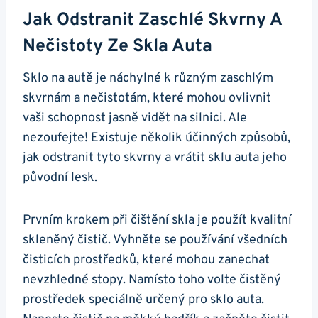
Jak ⁣odstranit Zaschlé Skvrny A
Nečistoty Ze Skla ⁢auta
Sklo na autě je náchylné‌ k různým zaschlým
skvrnám a nečistotám, které ⁤mohou ovlivnit
vaši ⁤schopnost jasně vidět na ‍silnici. Ale
⁤nezoufejte! Existuje několik účinných ⁤způsobů,
jak odstranit tyto skvrny a vrátit sklu auta jeho
původní​ lesk.
Prvním ⁣krokem při čištění ‌skla⁣ je použít kvalitní
skleněný čistič. Vyhněte se používání všedních
čisticích⁤ prostředků, které mohou ‌zanechat
nevzhledné ‌stopy. Namísto toho volte⁣ čistěný​
prostředek speciálně ⁤určený pro sklo auta.