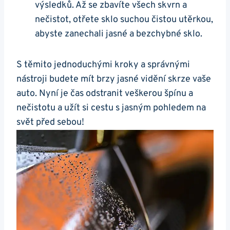
výsledků. Až se zbavíte všech‍ skvrn a
nečistot, otřete sklo suchou čistou utěrkou,
abyste zanechali jasné‍ a bezchybné sklo.
S těmito jednoduchými kroky a správnými
nástroji‍ budete mít brzy jasné vidění skrze vaše
auto. Nyní je čas odstranit veškerou špínu a
nečistotu a užít si‍ cestu s jasným pohledem ​na
svět před sebou!