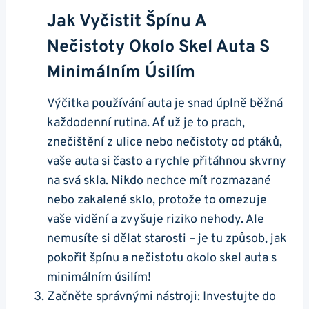
Jak Vyčistit Špínu A
Nečistoty ⁤okolo Skel Auta S
Minimálním Úsilím
Výčitka používání auta je snad úplně běžná
každodenní‍ rutina. Ať už je to prach,
znečištění​ z ulice nebo nečistoty ‌od ptáků,
vaše auta si často a rychle přitáhnou skvrny
na svá skla. Nikdo nechce mít rozmazané
nebo zakalené sklo, protože⁢ to omezuje
vaše vidění a zvyšuje riziko⁣ nehody. Ale
nemusíte si⁣ dělat starosti – je tu způsob, jak
pokořit špínu a nečistotu ⁢okolo skel auta s
minimálním úsilím!
Začněte správnými ⁢nástroji: Investujte do‌