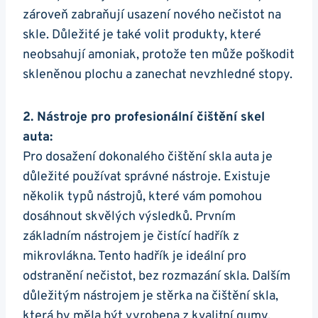
zároveň zabraňují usazení nového nečistot na
skle. ⁢Důležité je také volit produkty, které
neobsahují amoniak, ⁣protože⁢ ten může ​poškodit⁢
skleněnou plochu a zanechat‍ nevzhledné stopy.
2. Nástroje pro profesionální čištění ⁣skel
auta:
Pro dosažení ‌dokonalého čištění ‍skla auta⁣ je
důležité používat správné nástroje. Existuje
několik typů nástrojů, které vám pomohou
‌dosáhnout⁤ skvělých výsledků. Prvním
základním nástrojem⁢ je ‍čistící hadřík z‍
mikrovlákna.‍ Tento hadřík je ideální pro
odstranění nečistot, bez ⁢rozmazání ​skla. Dalším
důležitým nástrojem je stěrka na čištění skla,
která ⁢by⁤ měla být vyrobena ⁢z kvalitní gumy.⁤