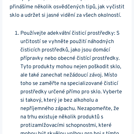
přinášíme⁣ několik osvědčených tipů, jak vyčistit​
sklo a udržet​ si jasné vidění⁣ za všech ⁣okolností.
Používejte adekvátní čisticí ⁤prostředky: S⁣
určitostí se vyhněte použití náhodných
čisticích prostředků, jako jsou domácí
přípravky nebo obecné čistící prostředky.
Tyto produkty‍ mohou‌ nejen poškodit sklo,
ale také ⁢zanechat nežádoucí ​závoj. Místo
toho se ⁣zaměřte na specializované čisticí⁤
prostředky určené přímo pro sklo. Vyberte
si takový, který je ‌bez alkoholu‍ a
nepříjemného zápachu. ‍Nezapomeňte, že
na trhu existuje několik produktů s
protizamlžovacími schopnostmi,​ které
mohou být skvělou volbou pro boj s tímto