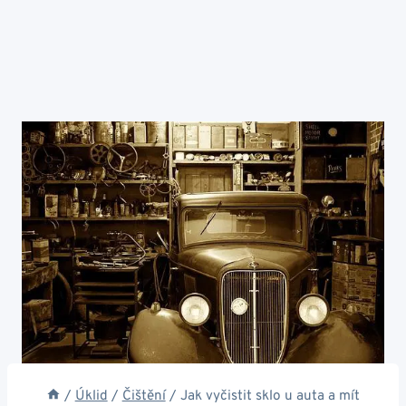
/
Úklid
/
Čištění
/
Jak vyčistit sklo u auta a mít