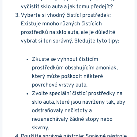
vyčistit sklo auta a⁤ jak tomu předejít?
Vyberte ⁤si vhodný ⁤čistící prostředek:
Existuje mnoho různých ⁢čistících
prostředků na sklo auta, ale je důležité
vybrat si ten správný.​ Sledujte tyto tipy:
Zkuste se vyhnout čisticím
prostředkům obsahujícím amoniak,
který ⁤může poškodit některé
povrchové vrstvy auta.
Zvolte ⁤speciální čisticí prostředky na⁢
sklo auta, které jsou navrženy tak,‌ aby
odstraňovaly nečistoty a
nezanechávaly žádné stopy ⁤nebo⁣
skvrny.
Použijte správné nástroje: Správné nástroje‍