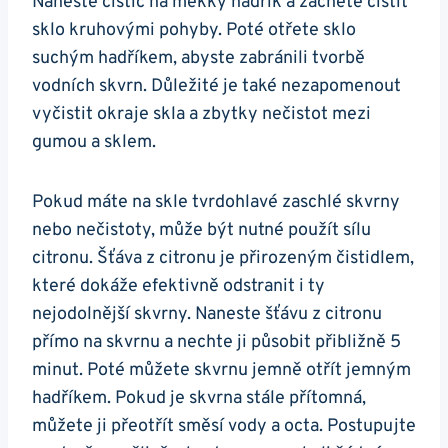
Naneste čistič⁣ na⁤ měkký hadřík ⁣a začněte čistit
sklo kruhovými pohyby. Poté otřete sklo
suchým hadříkem, abyste zabránili tvorbě
vodních skvrn. Důležité je také nezapomenout
vyčistit okraje skla a‌ zbytky nečistot mezi
gumou a sklem.
Pokud máte na skle tvrdohlavé zaschlé skvrny
nebo nečistoty, může být nutné použít sílu
citronu.⁣ Šťáva z‍ citronu ‍je přirozeným čistidlem,
které dokáže ⁤efektivně‍ odstranit i ty ​
nejodolnější skvrny. ⁤Naneste šťávu z citronu​
přímo na skvrnu a nechte⁤ ji‍ působit⁤ přibližně 5​
minut. Poté můžete skvrnu jemně ​otřít jemným
hadříkem. Pokud je⁢ skvrna⁣ stále přítomná,
můžete ji přeotřít směsí vody a octa. Postupujte