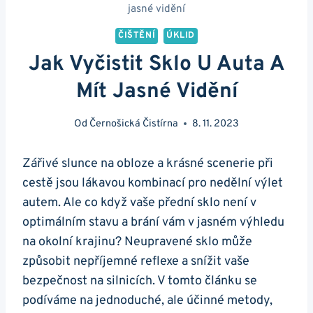
jasné vidění
ČIŠTĚNÍ
ÚKLID
Jak Vyčistit Sklo U Auta A
Mít Jasné Vidění
Od
Černošická Čistírna
8. 11. 2023
Zářivé slunce na​ obloze a krásné scenerie při
cestě jsou lákavou kombinací‍ pro⁣ nedělní výlet
autem. Ale co když‌ vaše​ přední sklo není v
⁣optimálním ​stavu a brání‍ vám v jasném výhledu
na‌ okolní krajinu? Neupravené sklo může
způsobit nepříjemné reflexe a snížit vaše
bezpečnost na silnicích. ​V tomto článku se⁢
podíváme na jednoduché, ale⁤ účinné metody,