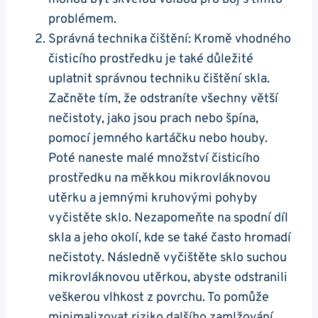
problémem.
Správná technika čištění: Kromě vhodného
čisticího prostředku je také důležité​
uplatnit správnou techniku čištění ⁣skla.
Začněte tím, že odstraníte všechny větší
nečistoty, jako jsou prach ‌nebo špína,⁢
pomocí jemného ⁢kartáčku nebo houby.
Poté naneste malé množství čisticího
prostředku na měkkou mikrovláknovou​
utěrku a jemnými kruhovými pohyby
vyčistěte sklo. ⁢Nezapomeňte na spodní díl
skla a jeho okolí, kde se také ⁢často hromadí
nečistoty. Následně⁢ vyčištěte sklo suchou
mikrovláknovou utěrkou, abyste odstranili⁤
veškerou vlhkost z povrchu. To‌ pomůže
minimalizovat ⁤riziko dalšího zamlžování.