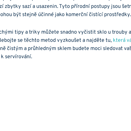
 zbytky⁢ sazí‌ a usazenin. Tyto přírodní postupy jsou šet
ohou být stejně účinné jako komerční čistící prostředky.
ými tipy a triky můžete snadno vyčistit sklo u‌ trouby a‍
. Nebojte se těchto metod vyzkoušet a najděte⁣ tu,
která v
sně čistým a ​průhledným sklem budete‍ moci sledovat vaš
k servírování.