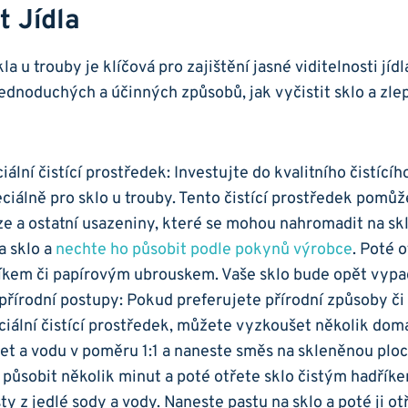
t Jídla
kla u trouby je⁣ klíčová pro zajištění​ jasné viditelnosti jí
jednoduchých a‍ účinných způsobů, jak‌ vyčistit sklo a​ zlep
iální čistící prostředek: Investujte do ⁣kvalitního čistícíh
iálně pro sklo u ‌trouby. Tento čistící prostředek pomůž
e a ostatní usazeniny, které ⁤se mohou nahromadit‍ na skle.
a sklo a
nechte ho působit podle⁤ pokynů výrobce
. Poté 
kem či papírovým ubrouskem. Vaše sklo bude opět vypada
přírodní‌ postupy:​ Pokud preferujete přírodní způsoby č
ciální čistící prostředek, můžete vyzkoušet několik domác
t a vodu ⁢v poměru 1:1 a naneste směs na ⁣skleněnou ploch
ůsobit několik minut a ‍poté otřete ​sklo čistým hadřík
sty z jedlé ⁤sody‌ a vody. Naneste‍ pastu na sklo a ​poté ji 