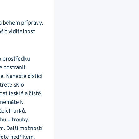
dla během přípravy.
šit ⁢viditelnost
o prostředku⁤
e odstranit
 ⁢Naneste ‍čistící
otřete sklo
t lesklé a čisté.
i nemáte k
ích ⁤triků.
u⁢ u trouby.⁣
em. Další možností
otřete hadříkem,