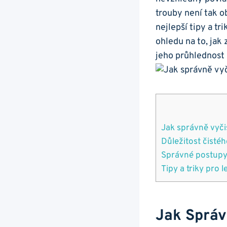
trouby není tak o
nejlepší tipy a tr
ohledu na to, ⁣jak
jeho průhlednost
Jak správně vyčist
Důležitost ‌čistéh
Správné postupy ⁢
Tipy a triky ​pro l
Jak Správn