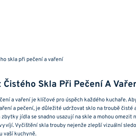
 ‌čistého Skla Při Pečení A Vaře
‌pečení a vaření je klíčové pro úspěch každého kuchaře. A
aření a pečení, ​je důležité udržovat sklo na troubě⁢ čisté
 zbytky jídla se​ snadno usazují ⁤na⁤ skle a mohou omezit 
o vyvíjí. Vyčištění skla trouby nejenže⁢ zlepší vizuální sled
u vaší kuchyně.