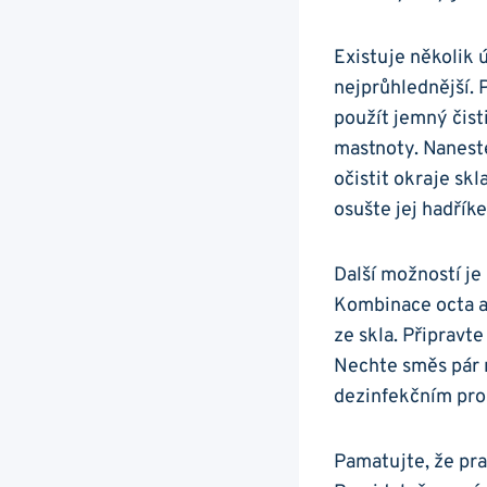
Existuje ⁤několik 
nejprůhlednější. 
použít‌ jemný čis
mastnoty. Naneste
očistit okraje skl
osušte jej hadří
Další možností je‌
Kombinace octa a
ze skla. ‌Připravt
Nechte ‍směs pár 
dezinfekčním pros
Pamatujte, že pra