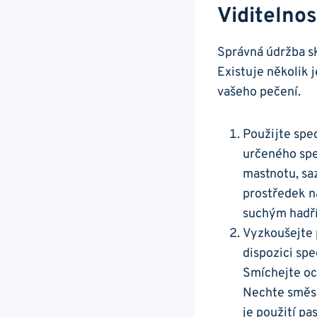
Viditelnos
Správná‍ údržba​ s
Existuje několik‌ 
vašeho pečení.
Použijte spec
určeného spec
mastnotu, saz
prostředek n
suchým hadří
Vyzkoušejte⁢ 
dispozici spe
Smíchejte oce
Nechte směs p
je ​použití pa