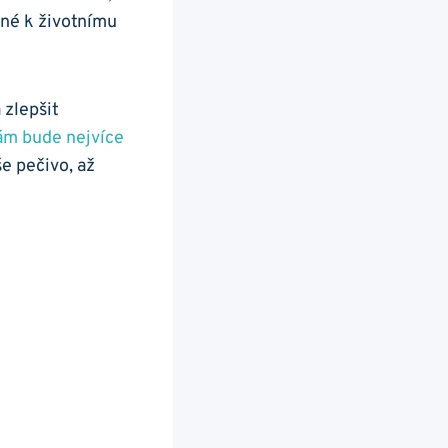
rné k ⁣životnímu
 zlepšit
ám bude nejvíce
e pečivo, až