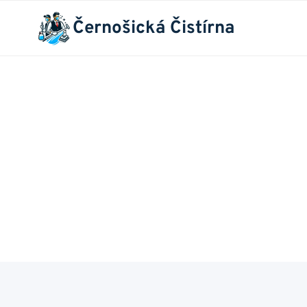
Přeskočit
Černošická Čistírna
na
obsah