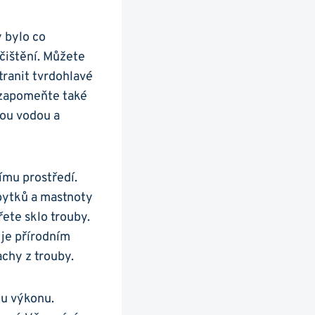
y bylo co
ečištění. Můžete
tranit tvrdohlavé
ezapomeňte také
tou vodou​ a
nímu prostředí.
bytků a mastnoty
třete sklo trouby.
 je přírodním
hy⁣ z trouby.
mu výkonu.