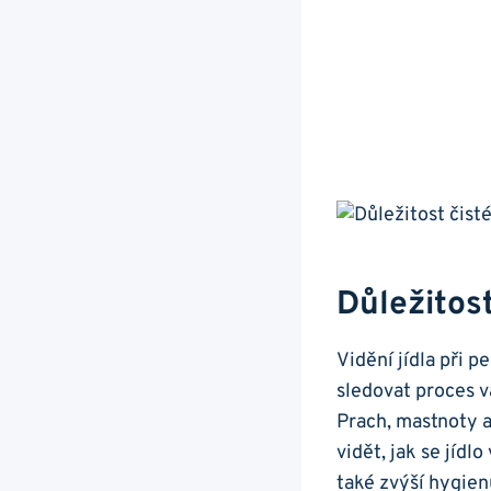
Důležitost
Vidění jídla při 
sledovat proces ⁢v
Prach, mastnoty a
⁤vidět, jak se jídl
také zvýší hygien