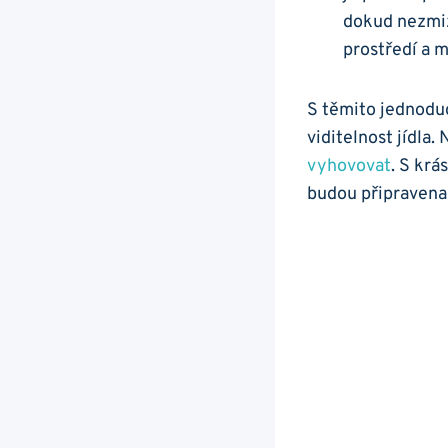
dokud nezmizí
prostředí a m
S těmito jednoduch
viditelnost‍ jídla
vyhovovat
. S krá
budou připravena 