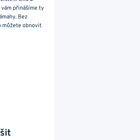
 ⁣vám přinášíme ty
⁤námahy. Bez
no⁣ můžete obnovit
šit