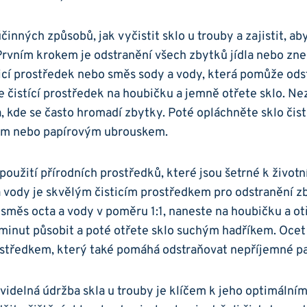
účinných způsobů, jak vyčistit sklo u trouby a zajistit, ab
Prvním ⁣krokem je odstranění všech zbytků‌ jídla nebo zn
ticí prostředek⁣ nebo směs sody a vody, která pomůže ods
 čistící prostředek na houbičku a jemně otřete sklo. N
a, kde ‌se často hromadí zbytky. Poté opláchněte sklo ⁣čis
kem nebo papírovým ubrouskem.
 použití přírodních prostředků, které jsou šetrné k ‌život
 vody je skvělým čisticím prostředkem pro odstranění z
e ⁢směs octa a ‍vody ‍v poměru 1:1, naneste na ⁣houbičku a o
minut působit ‌a poté otřete sklo suchým hadříkem. Ocet‌
tředkem, který také pomáhá⁢ odstraňovat nepříjemné pac
videlná ⁢údržba skla u trouby ​je klíčem k ​jeho optimální