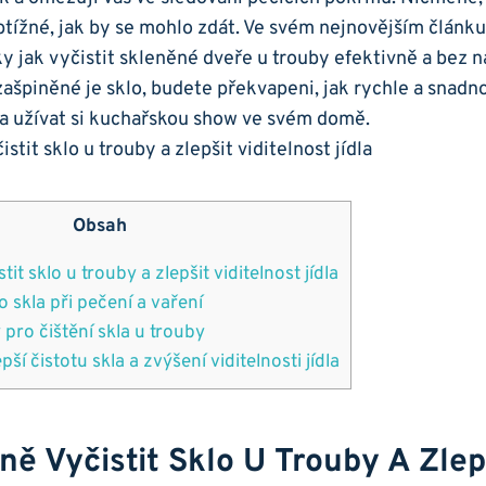
btížné, ​jak by se mohlo zdát. Ve svém nejnovějším článku
iky ‌jak ⁣vyčistit skleněné dveře u trouby efektivně‍ a bez 
 zašpiněné je sklo, budete⁤ překvapeni, jak rychle a ⁣snad
 a užívat si kuchařskou show ve svém domě.
Obsah
it ⁣sklo u trouby a zlepšit viditelnost jídla
o skla při pečení a vaření
pro čištění skla ⁢u trouby
epší čistotu skla a‌ zvýšení viditelnosti jídla
ě Vyčistit ⁣sklo U Trouby A Zlep