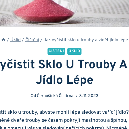
/
Úklid
/
Čištění
/
Jak vyčistit sklo u trouby a vidět jídlo lépe
ČIŠTĚNÍ
ÚKLID
yčistit Sklo U Trouby A
Jídlo Lépe
Od
Černošická Čistírna
8. 11. 2023
t sklo‌ u ⁢trouby, abyste mohli lépe sledovat⁢ vařící⁤ jídlo
eněné dveře trouby se časem pokryjí mastnotou a špínou, 
 a omezují vás ve sledování pečících pokrmů.⁤ Nicméně, 