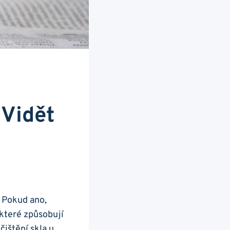
 Vidět
? ⁤Pokud ano,
⁢které způsobují
čištění skla u