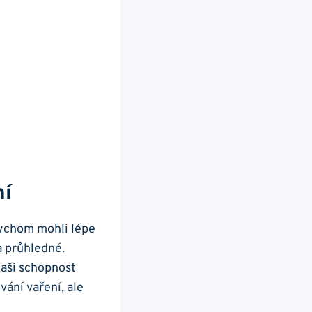
ní
bychom ⁢mohli lépe
 a průhledné.
naši schopnost
ování vaření, ale