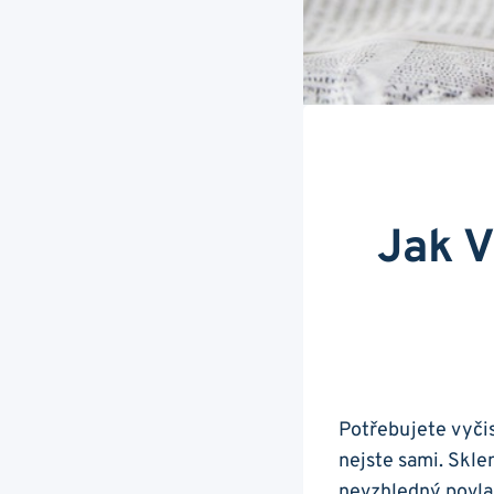
Jak V
Potřebujete vyčisti
nejste⁢ sami. Skl
nevzhledný povlak