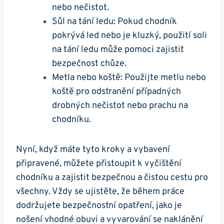
⁢nebo nečistot.
Sůl na⁤ tání ledu: Pokud chodník
pokrývá led ‌nebo je kluzký, ‌použití soli
na ​tání ledu může pomoci zajistit
⁣bezpečnost chůze.
Metla⁤ nebo​ koště: Použijte metlu nebo
koště pro odstranění případných
⁢drobných ⁣nečistot nebo prachu⁢ na
chodníku.
Nyní, když máte​ tyto ​kroky a vybavení
připravené,⁣ můžete přistoupit k vyčištění
chodníku a zajistit bezpečnou a čistou cestu pro
všechny. Vždy se ujistěte, že‍ během ‍práce
dodržujete bezpečnostní opatření, jako ‍je
nošení vhodné obuvi a vyvarování se ⁢naklánění