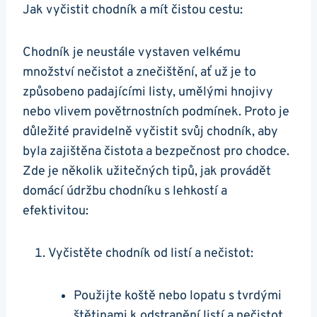
Jak ⁣vyčistit chodník a ⁣mít⁢ čistou cestu:
Chodník je neustále ⁢vystaven ⁤velkému
množství nečistot a znečištění, ať už​ je to
způsobeno padajícími ⁢listy, ⁣umělými hnojivy
nebo vlivem⁣ povětrnostních podmínek. Proto ‌je
důležité pravidelně vyčistit svůj chodník, aby
byla zajištěna ⁣čistota‍ a bezpečnost ⁤pro chodce.
‌Zde je několik užitečných‍ tipů, jak provádět
domácí‌ údržbu chodníku s lehkostí a
efektivitou:
Vyčistěte ‍chodník od listí a nečistot:
Použijte koště nebo lopatu ⁣s tvrdými
⁢štětinami k odstranění listí ‍a nečistot.