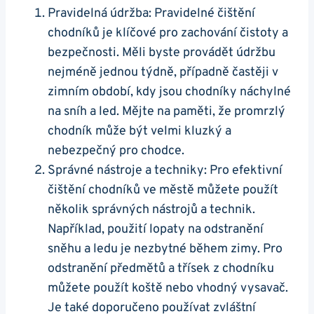
Pravidelná údržba: Pravidelné čištění
chodníků je klíčové pro zachování čistoty a
bezpečnosti. Měli byste ⁢provádět ⁢údržbu
nejméně jednou týdně, ⁤případně častěji v
zimním období, kdy jsou chodníky náchylné
⁢na sníh ​a led. ⁤Mějte na paměti, že promrzlý
chodník může být velmi kluzký a
‍nebezpečný pro⁢ chodce.
Správné nástroje a techniky: Pro efektivní
čištění chodníků ve městě můžete použít
několik správných nástrojů a technik.
Například,⁣ použití lopaty na odstranění
‍sněhu a ledu je nezbytné během zimy. Pro
odstranění‌ předmětů a třísek z chodníku
můžete použít koště‍ nebo vhodný vysavač.
Je také doporučeno používat zvláštní