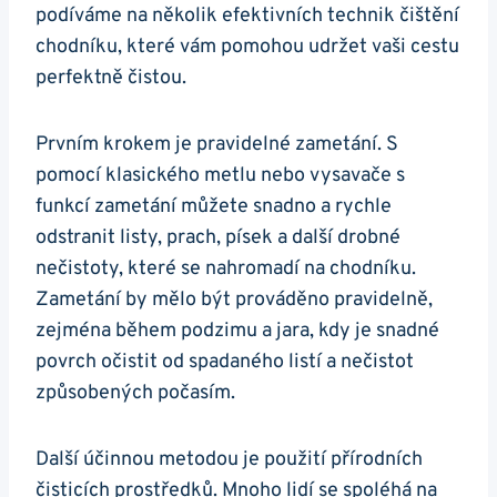
podíváme na několik efektivních technik čištění
⁣chodníku, které vám pomohou udržet vaši⁤ cestu
perfektně čistou.
Prvním krokem je pravidelné zametání. S ​
pomocí klasického ‍metlu nebo vysavače s
funkcí zametání můžete snadno​ a ‍rychle
odstranit listy, prach, písek a další drobné
nečistoty, které se‍ nahromadí na chodníku.
Zametání by mělo být prováděno ⁤pravidelně,
zejména během⁢ podzimu a ‌jara, ⁢kdy ⁣je snadné
povrch očistit od spadaného listí a‍ nečistot
způsobených počasím.
Další účinnou metodou je použití ⁤přírodních
čisticích prostředků. ‍Mnoho lidí⁣ se⁤ spoléhá na