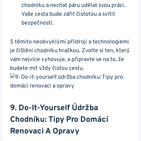
chodníku a nechat páru udělat svou práci.
Vaše cesta bude zářit čistotou a svítit⁣
bezpečností.
S ⁢těmito neobvyklými přístroji⁢ a technologiemi
je⁢ čištění⁢ chodníku hračkou.⁤ Zvolte si ten,⁤ který‍
vám nejvíce vyhovuje, a připravte⁤ se na to, že
budete ⁤mít vždy čistou cestu.
9. Do-It-Yourself Údržba
Chodníku: Tipy Pro‌ Domácí
Renovaci A Opravy