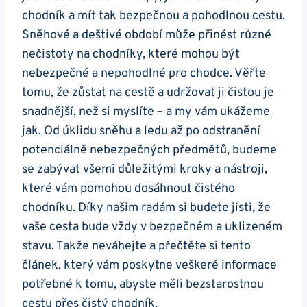
chodník⁢ a mít tak bezpečnou a‍ pohodlnou cestu.
Sněhové a deštivé období může přinést různé
nečistoty na‍ chodníky,⁣ které mohou být
nebezpečné a nepohodlné pro chodce. Věřte
tomu, že zůstat na cestě a udržovat ji čistou je⁢
snadnější, než ‍si ⁤myslíte – a my vám ukážeme
jak. Od úklidu sněhu​ a ledu až po⁤ odstranění
potenciálně nebezpečných ⁤předmětů, budeme
se zabývat všemi důležitými kroky a nástroji,
které vám ‍pomohou dosáhnout čistého
chodníku. Díky našim radám si budete ⁢jisti, ​že
vaše cesta bude vždy v bezpečném a uklizeném
stavu. Takže neváhejte ‌a přečtěte si tento
článek, který vám poskytne veškeré⁢ informace
potřebné k ‌tomu,​ abyste měli bezstarostnou
cestu přes‌ čistý ‌chodník.