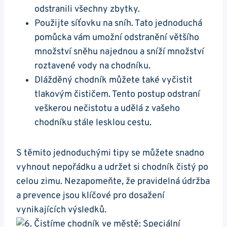
odstranili všechny zbytky.
Použijte síťovku⁤ na sníh. Tato jednoduchá
pomůcka vám ⁤umožní odstranění ​většího
⁣množství sněhu⁤ najednou a sníží množství
roztavené‍ vody⁢ na chodníku.
Dlážděný chodník můžete také‌ vyčistit
tlakovým čističem. Tento postup odstraní
veškerou​ nečistotu a udělá z⁤ vašeho
chodníku stále lesklou‍ cestu.
S těmito jednoduchými tipy se můžete snadno
vyhnout nepořádku a udržet si chodník čistý‍ po
celou zimu. Nezapomeňte, že pravidelná údržba
a‍ prevence⁢ jsou klíčové pro dosažení
vynikajících výsledků.