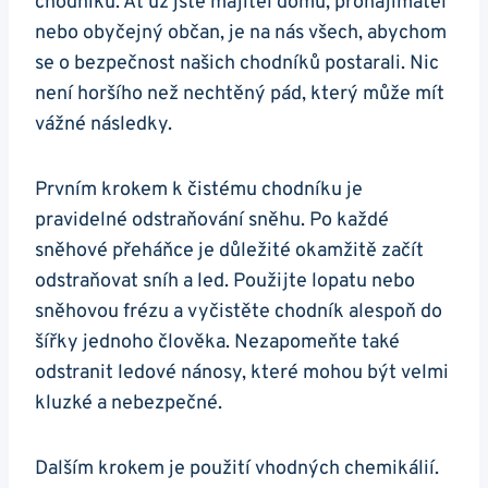
chodníků. Ať už ‌jste majitel domu,⁢ pronajímatel
‍nebo obyčejný občan, je ⁢na nás všech, abychom​
se o bezpečnost ‍našich chodníků⁢ postarali. Nic
není horšího ⁢než nechtěný pád, který může mít
‌vážné následky.
Prvním krokem k čistému chodníku je
pravidelné odstraňování sněhu. Po každé
sněhové⁤ přeháňce je důležité okamžitě začít​
odstraňovat sníh‍ a led. Použijte lopatu nebo
sněhovou frézu a vyčistěte chodník alespoň do
šířky jednoho člověka. Nezapomeňte také
odstranit‍ ledové nánosy, které mohou být velmi
kluzké a nebezpečné.
Dalším krokem je použití vhodných chemikálií.‌