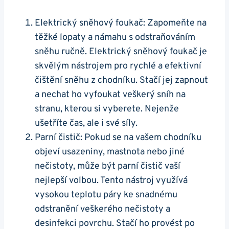
Elektrický ⁢sněhový‍ foukač: Zapomeňte na
těžké lopaty a ‌námahu s odstraňováním
sněhu ručně. Elektrický sněhový foukač je
skvělým nástrojem pro rychlé a efektivní
čištění sněhu ‌z chodníku. Stačí jej zapnout
a ⁢nechat‌ ho vyfoukat veškerý sníh na
⁤stranu, ⁣kterou si vyberete. Nejenže
ušetříte čas, ‌ale⁣ i své síly.
Parní čistič: Pokud‍ se na vašem chodníku
objeví usazeniny,‌ mastnota nebo ‌jiné
nečistoty,‌ může být parní čistič vaší
nejlepší volbou. Tento ⁤nástroj využívá
⁤vysokou teplotu páry ke snadnému
odstranění veškerého ​nečistoty a
⁤desinfekci povrchu. Stačí ho provést po