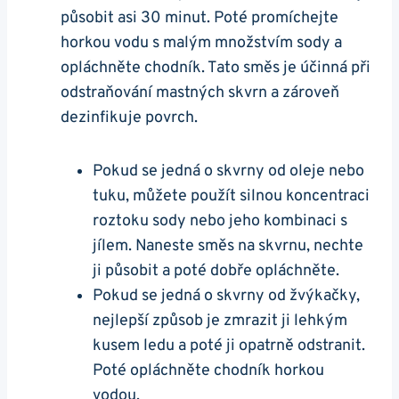
působit asi 30 minut. Poté ⁢promíchejte
horkou vodu s ⁣malým množstvím sody⁢ a
opláchněte chodník. Tato směs je účinná při
odstraňování mastných skvrn ‌a zároveň
‍dezinfikuje povrch.
Pokud se jedná o skvrny od oleje ⁢nebo
tuku, můžete ‌použít silnou⁢ koncentraci
roztoku ‌sody nebo jeho⁢ kombinaci s
jílem. Naneste⁣ směs na skvrnu, nechte
ji působit a poté dobře opláchněte.
Pokud se‍ jedná ‍o​ skvrny od žvýkačky,
nejlepší způsob je zmrazit ji lehkým
kusem ledu a poté ji opatrně ‍odstranit.
Poté⁣ opláchněte chodník horkou
vodou.