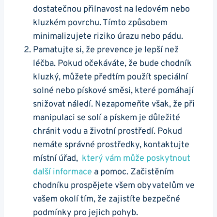
dostatečnou přilnavost na ledovém nebo
kluzkém povrchu. Tímto ⁢způsobem
minimalizujete riziko úrazu nebo pádu.
Pamatujte si, že prevence je lepší než
léčba. Pokud⁤ očekáváte, že‍ bude chodník
kluzký, můžete předtím⁤ použít speciální
solné nebo pískové směsi, které pomáhají
snižovat⁤ náledí. Nezapomeňte však,⁢ že při
manipulaci se solí a pískem je důležité
chránit vodu a životní prostředí. Pokud
⁢nemáte správné prostředky, kontaktujte
místní úřad, ⁤
který vám může poskytnout
další informace
a pomoc. Začistěním
chodníku⁢ prospějete všem obyvatelům ve
⁢vašem okolí tím, že zajistíte bezpečné
podmínky pro jejich pohyb.