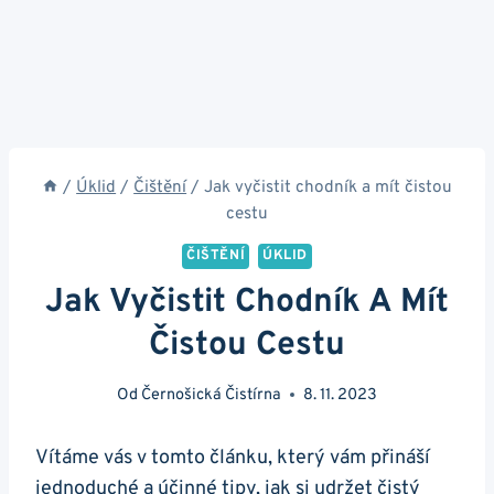
/
Úklid
/
Čištění
/
Jak vyčistit chodník a mít čistou
cestu
ČIŠTĚNÍ
ÚKLID
Jak Vyčistit Chodník A Mít
Čistou Cestu
Od
Černošická Čistírna
8. 11. 2023
Vítáme vás v tomto článku,‌ který vám přináší
jednoduché a účinné tipy, ⁣jak si udržet čistý