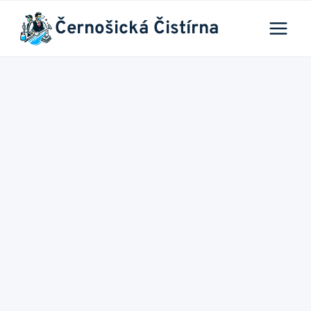
Přeskočit
Černošická Čistírna
na
obsah