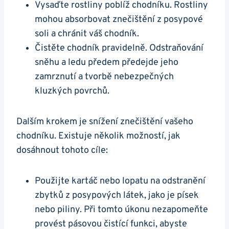
Vysaďte rostliny‌ poblíž chodníku. ​Rostliny
mohou absorbovat znečištění​ z posypové
‌soli a chránit váš chodník.
Čistěte chodník pravidelně.⁢ Odstraňování⁤
sněhu a ledu předem předejde ⁤jeho
zamrznutí a tvorbě‍ nebezpečných
kluzkých povrchů.
Dalším krokem je snížení znečištění vašeho‍
chodníku. Existuje⁤ několik⁣ možností, jak
dosáhnout​ tohoto⁣ cíle:
Použijte kartáč nebo lopatu na odstranění
zbytků z posypových látek, jako je písek
nebo piliny. Při tomto úkonu nezapomeňte
provést ⁣pásovou⁣ čistící funkci, abyste