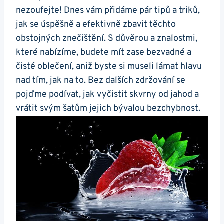
nezoufejte!⁤ Dnes vám přidáme ‍pár‌ tipů a⁣ triků,
jak se​ úspěšně⁤ a efektivně zbavit ‍těchto
‍obstojných znečištění. ​S důvěrou a znalostmi,
které nabízíme, budete mít zase ⁣bezvadné a⁢
čisté ⁢oblečení, aniž byste si museli lámat ⁢hlavu
nad tím, jak na to. Bez dalších zdržování ⁢se
pojďme podívat,‌ jak ⁣vyčistit ⁢skvrny od jahod a
vrátit svým šatům jejich bývalou bezchybnost.