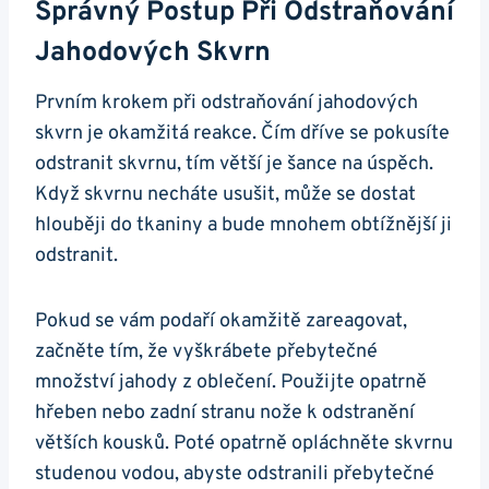
Správný Postup ⁢při Odstraňování
Jahodových Skvrn
Prvním krokem při odstraňování jahodových
skvrn je okamžitá reakce. Čím dříve ⁢se pokusíte
odstranit skvrnu, tím ‌větší je⁢ šance na úspěch.
Když skvrnu necháte usušit, může se dostat
hlouběji do ‍tkaniny a bude mnohem obtížnější ji
⁣odstranit.
Pokud se vám podaří ⁤okamžitě zareagovat,
začněte ⁤tím, že vyškrábete přebytečné‌
množství⁣ jahody z oblečení.​ Použijte opatrně
hřeben ⁤nebo zadní ‍stranu nože k odstranění
větších kousků. ⁤Poté opatrně opláchněte skvrnu
studenou vodou, abyste odstranili ⁤přebytečné