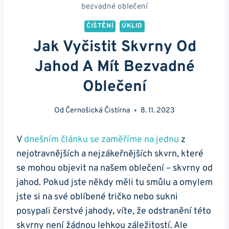
bezvadné oblečení
ČIŠTĚNÍ
ÚKLID
Jak Vyčistit Skvrny Od
Jahod A Mít Bezvadné
Oblečení
Od
Černošická Čistírna
8. 11. 2023
V
dnešním článku ‍se ⁢zaměříme na jednu
z
nejotravnějších a nejzákeřnějších skvrn, které
se mohou objevit⁤ na našem ​oblečení – skvrny od
jahod.⁢ Pokud jste ​někdy měli​ tu smůlu a omylem
jste si​ na své⁣ oblíbené tričko nebo sukni‍
posypali ⁣čerstvé jahody,⁤ víte, že odstranění ⁢této
skvrny není žádnou lehkou záležitostí. Ale