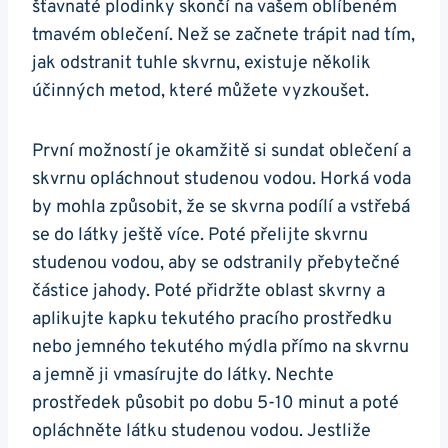
šťavnaté plodinky⁤ skončí na vašem ⁣oblíbeném
tmavém oblečení. Než se ⁤začnete ⁣trápit nad tím,
jak ⁤odstranit⁣ tuhle skvrnu, existuje⁤ několik
účinných metod, které ‍můžete vyzkoušet.⁤
První ⁢možností⁢ je okamžitě si ⁤sundat​ oblečení a
skvrnu ‍opláchnout studenou⁣ vodou.⁢ Horká voda
by‌ mohla způsobit, že se skvrna podílí⁤ a ‌vstřebá
se do⁤ látky ještě více. Poté přelijte skvrnu
studenou vodou, aby se odstranily ​přebytečné
částice⁤ jahody. Poté přidržte oblast skvrny a
aplikujte kapku tekutého pracího prostředku⁤
nebo⁤ jemného ​tekutého‌ mýdla přímo na skvrnu
‍a jemně ji vmasírujte do látky. Nechte
prostředek působit po dobu 5-10 minut a poté
⁢opláchněte látku studenou vodou. Jestliže