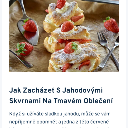
Jak Zacházet‍ S Jahodovými​
Skvrnami Na Tmavém ⁤oblečení
Když⁢ si užíváte sladkou jahodu, ⁤může‌ se vám
nepříjemně opomnět⁤ a jedna ⁢z ⁤této červené