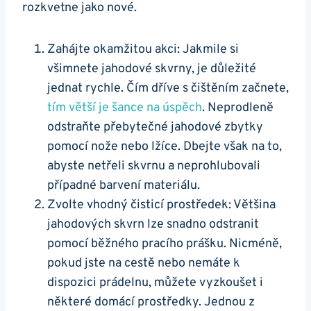
‍rozkvetne jako nové.
Zahájte okamžitou akci: Jakmile si
všimnete jahodové skvrny, je důležité
jednat ⁣rychle. Čím ‌dříve s ‍čištěním začnete,
tím‌ větší je⁤ šance na úspěch
. Neprodleně
⁤odstraňte přebytečné jahodové zbytky
pomocí nože nebo lžíce. Dbejte však na to,
abyste netřeli⁢ skvrnu a neprohlubovali
případné barvení materiálu.
Zvolte ⁢vhodný čisticí prostředek: Většina
jahodových skvrn ⁢lze snadno odstranit
pomocí běžného pracího prášku. Nicméně,⁣
pokud jste na cestě nebo​ nemáte k
dispozici prádelnu,‍ můžete vyzkoušet i
některé domácí prostředky. Jednou z