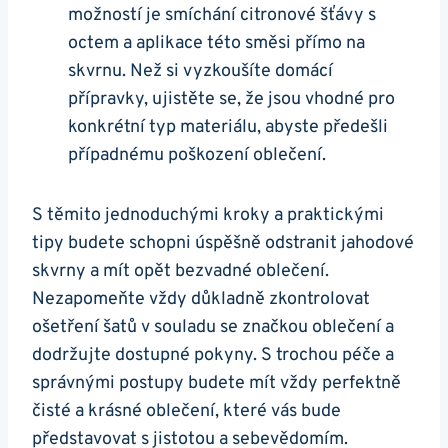
‌možností je ​smíchání citronové šťávy s
octem a aplikace ⁤této směsi​ přímo na
skvrnu. Než si vyzkoušíte domácí
přípravky, ujistěte se, že jsou vhodné pro
konkrétní ⁤typ materiálu, abyste předešli
případnému poškození oblečení.
S těmito jednoduchými kroky a praktickými
tipy budete schopni úspěšně odstranit jahodové
skvrny a mít opět bezvadné oblečení.
Nezapomeňte⁤ vždy důkladně zkontrolovat
ošetření šatů v souladu se značkou oblečení a
dodržujte dostupné pokyny.‍ S ‌trochou péče a⁣
správnými postupy budete mít vždy perfektně
čisté a krásné oblečení, které vás bude
představovat s jistotou a sebevědomím.