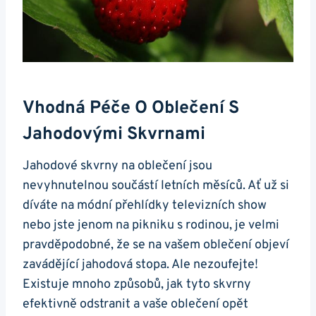
Vhodná Péče O Oblečení S⁤
Jahodovými Skvrnami
Jahodové skvrny na oblečení jsou
nevyhnutelnou ⁤součástí letních měsíců. Ať už si
díváte​ na ‌módní přehlídky televizních show
nebo ⁤jste jenom na⁢ pikniku s rodinou, ‌je velmi
pravděpodobné, že se ​na vašem oblečení objeví
zavádějící jahodová stopa. Ale​ nezoufejte!
Existuje mnoho⁣ způsobů, jak tyto skvrny
efektivně odstranit a ⁤vaše oblečení opět