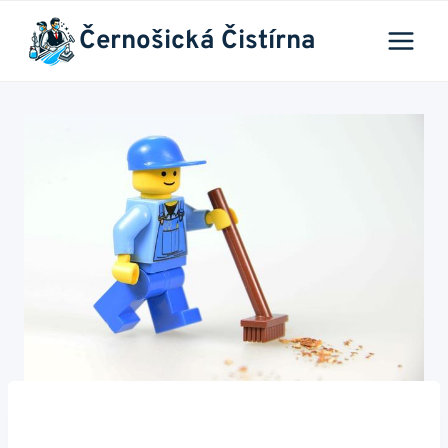
Přeskočit
Černošická Čistírna
na
obsah