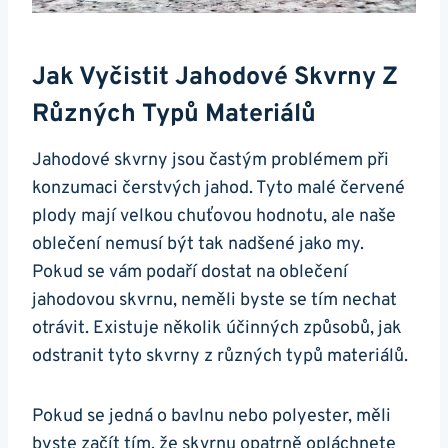
Jak⁢ Vyčistit Jahodové Skvrny Z
Různých Typů ⁣materiálů
Jahodové‌ skvrny jsou častým ‍problémem při
konzumaci ⁢čerstvých jahod. ⁣Tyto malé červené
plody mají velkou chuťovou hodnotu, ale naše⁣
oblečení nemusí být tak nadšené jako my.
Pokud se vám ⁢podaří dostat na oblečení
jahodovou skvrnu, neměli byste se tím ⁢nechat‍
otrávit. Existuje⁣ několik účinných ⁢způsobů, jak
odstranit tyto skvrny z různých‍ typů materiálů.
Pokud ​se jedná o bavlnu nebo polyester, měli
byste‌ začít tím, že skvrnu opatrně opláchnete