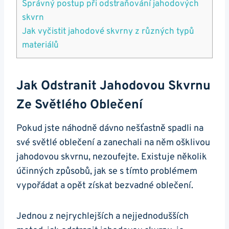
Správný postup ⁢při odstraňování jahodových
skvrn
Jak⁢ vyčistit jahodové skvrny z různých typů
⁣materiálů
Jak Odstranit⁣ Jahodovou Skvrnu
Ze Světlého‌ Oblečení
Pokud⁢ jste náhodně​ dávno nešťastně spadli na
své ​světlé ⁢oblečení ​a zanechali na⁣ něm ošklivou
jahodovou skvrnu, ⁢nezoufejte. Existuje několik
účinných způsobů, jak se s tímto problémem
vypořádat a opět získat bezvadné oblečení.
Jednou ‌z nejrychlejších a ‌nejjednodušších