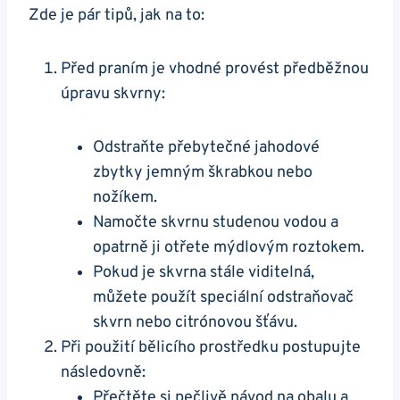
Zde‍ je⁢ pár tipů, jak na to:
Před praním je vhodné provést předběžnou
úpravu skvrny:
Odstraňte přebytečné jahodové
zbytky ⁤jemným škrabkou nebo
nožíkem.
Namočte⁢ skvrnu studenou vodou a
‍opatrně ji​ otřete⁣ mýdlovým roztokem.
Pokud je skvrna stále viditelná,⁤
můžete⁣ použít speciální odstraňovač
‍skvrn ⁤nebo citrónovou šťávu.
Při použití ‍bělicího prostředku postupujte
následovně:
Přečtěte⁢ si pečlivě návod na obalu a