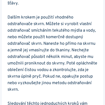
šťávy.
Dalším krokem ⁢je ‍použití vhodného
‌odstraňovače‍ skvrn.​ Můžete ​si vyrobit vlastní
odstraňovač smícháním⁢ tekutého mýdla ⁢a vody,
nebo můžete použít ⁤komerčně ‍dostupný
odstraňovač skvrn. Naneste ho přímo na ‍skvrnu
a jemně jej vmasírujte do tkaniny. Nechejte
odstraňovač působit několik minut, abyste mu‌
umožnili proniknout do skvrny. Poté opláchněte
⁤oblečení čistou vodou a zkontrolujte, zda je
skvrna ​úplně ​pryč. Pokud ne,⁤ opakujte postup
nebo vyzkoušejte jinou metodu ​odstraňování
⁤skvrn.
Sledování těchto jednoduchých⁣ kroků vám