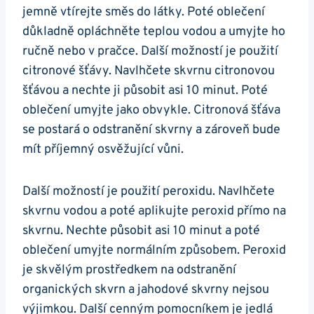
jemně vtírejte směs do ‌látky. ⁣Poté⁣ oblečení
důkladně opláchněte teplou ‍vodou ⁢a​ umyjte ‌ho
ručně nebo ‍v‍ pračce. Další možností je použití
citronové šťávy. Navlhčete skvrnu citronovou
⁣šťávou a nechte ‍ji působit asi ⁤10 minut.‍ Poté
⁣oblečení umyjte jako obvykle. Citronová šťáva
‍se ⁣postará o odstranění skvrny a zároveň bude⁣
mít příjemný osvěžující ⁢vůni.
Další možností ⁣je ‍použití peroxidu. Navlhčete
skvrnu vodou a poté aplikujte peroxid přímo na
skvrnu. ‌Nechte ​působit ⁢asi 10 minut​ a poté⁣
oblečení umyjte ⁢normálním způsobem. Peroxid
je skvělým prostředkem na odstranění
organických skvrn a jahodové skvrny nejsou
výjimkou. Další cenným pomocníkem je jedlá