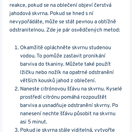
reakce, pokud se na ​oblečení objeví​ čerstvá
‌jahodová skvrna. ⁣Pokud se hned s ní
nevypořádáte, ‍může se stát​ pevnou a obtížně
odstranitelnou. Zde je ⁢pár osvědčených metod:
Okamžitě ‍opláchněte skvrnu studenou ​
vodou. ⁣To pomůže zastavit pronikání
⁤barviva do tkaniny.​ Můžete také použít ​
lžičku ‌nebo nožík na opatrné odstranění
větších⁤ kousků jahod z‌ oblečení.
Naneste citrónovou ​šťávu na skvrnu. Kyselé
prostředí citrónu ‍pomáhá rozpouštět
barviva a usnadňuje odstranění skvrny.⁢ Po
nanesení‍ nechte šťávu působit na skvrnu​
asi 5 minut.
Pokud je skvrna stále ⁤viditelná,‍ vytvořte