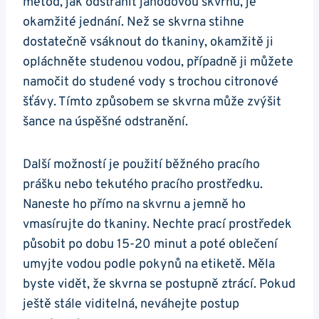
metod, jak odstranit‍ jahodovou ⁤skvrnu, je
okamžité jednání. Než se skvrna stihne
dostatečně vsáknout do tkaniny, okamžitě ji
opláchněte studenou vodou, případně ji⁢ můžete
namočit do studené vody s trochou citronové
⁢šťávy. Tímto způsobem ‌se skvrna může zvýšit‌
šance‍ na ⁤úspěšné odstranění.
Další možností je použití běžného pracího
prášku nebo tekutého pracího ‍prostředku.
Naneste ho přímo na ​skvrnu‍ a jemně⁤ ho
vmasírujte do‍ tkaniny. Nechte prací ​prostředek
působit po dobu 15-20 minut a poté oblečení
umyjte vodou podle pokynů na etiketě.‌ Měla
byste vidět, že skvrna se postupně ztrácí. Pokud
ještě stále viditelná, ⁢neváhejte postup