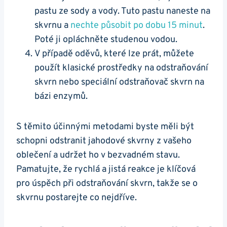
pastu ze sody a⁢ vody. Tuto pastu naneste na
skvrnu a
nechte působit ​po dobu 15 minut
.
Poté ji opláchněte ⁢studenou vodou.
V případě oděvů, ‍které lze​ prát, můžete
použít‌ klasické ‌prostředky⁤ na odstraňování
skvrn⁣ nebo speciální odstraňovač skvrn na
bázi enzymů.
S těmito účinnými metodami⁤ byste měli být
schopni‍ odstranit jahodové ​skvrny z ​vašeho
oblečení a udržet ho v bezvadném stavu.
Pamatujte, že⁢ rychlá a ‍jistá reakce​ je klíčová⁢
pro úspěch při odstraňování ‍skvrn, takže se ⁣o
skvrnu postarejte co nejdříve.