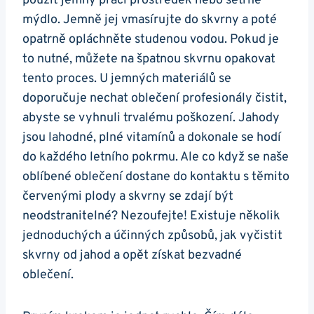
použít jemný ⁤prací⁣ prostředek⁣ nebo šetrné⁣
mýdlo. Jemně jej​ vmasírujte do skvrny a poté
opatrně⁢ opláchněte studenou vodou. Pokud je
to nutné, můžete na špatnou ⁤skvrnu ⁤opakovat
tento proces. U jemných materiálů se
doporučuje nechat oblečení profesionály ‍čistit,
abyste se vyhnuli trvalému poškození. Jahody
jsou ‍lahodné, plné vitamínů a dokonale se hodí
do každého letního pokrmu. Ale co když se naše
oblíbené oblečení dostane do kontaktu s těmito
červenými plody a⁤ skvrny se zdají⁤ být
⁣neodstranitelné? Nezoufejte! Existuje několik
jednoduchých a účinných způsobů, jak vyčistit
skvrny od jahod a opět získat bezvadné
oblečení.