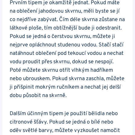
Prvním tipem je⁤ okamžitě jednat.‌ Pokud máte
‌na oblečení⁤ jahodovou skvrnu, měli byste se jí
co nejdříve⁢ zabývat. Čím déle skvrna⁣ zůstane na
látkové ‌ploše, tím obtížnější bude ji ‌odestranit.
Pokud se jedná​ o čerstvou skvrnu, můžete ji
nejprve opláchnout studenou⁣ vodou.‌ Stačí stačí
‌natáhnout oblečení pod tekoucí vodou a nechat
vodu proudit přes ‌skvrnu, ⁢dokud se nespojí.
Poté můžete skvrnu⁢ otřít vlhkým hadříkem
nebo⁤ ubrouskem. Pokud skvrna zaschla, můžete
ji přišpinit mokrým ručníkem a nechat jej delší
‌dobu působit‍ na skvrně.
Dalším účinným⁤ tipem ‌je⁣ použití⁤ bělidla nebo
citronové šťávy. Pokud se jedná o bílé nebo
oděv světlé barvy,​ můžete vyzkoušet namočit