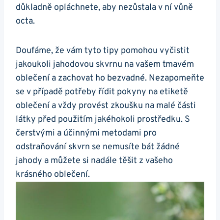
důkladně opláchnete, aby nezůstala v ​ní ⁤vůně
octa.
Doufáme,​ že vám tyto tipy pomohou vyčistit
‍jakoukoli jahodovou skvrnu na vašem tmavém
oblečení‌ a ⁣zachovat‌ ho bezvadné. Nezapomeňte
se v případě potřeby řídit pokyny na ‌etiketě
⁣oblečení ​a​ vždy provést ‌zkoušku na malé části
látky před⁢ použitím jakéhokoli prostředku. S
‍čerstvými⁤ a ‍účinnými metodami ⁣pro
odstraňování‌ skvrn ​se nemusíte⁣ bát žádné
jahody⁣ a můžete si⁢ nadále těšit z⁤ vašeho
krásného⁣ oblečení.