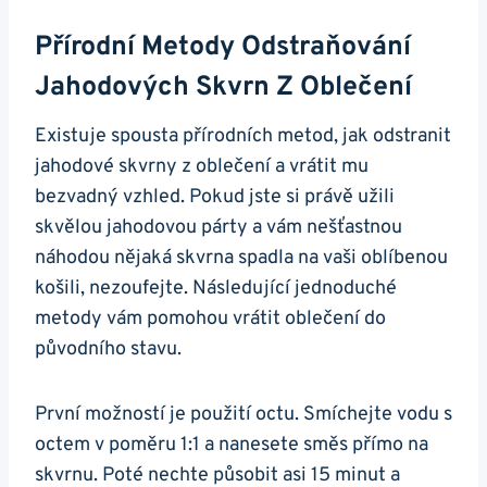
Přírodní Metody⁤ Odstraňování
Jahodových Skvrn Z Oblečení
Existuje spousta přírodních metod, jak odstranit
jahodové ‍skvrny ⁣z oblečení a vrátit mu
bezvadný vzhled. Pokud jste si právě užili
skvělou jahodovou ⁣párty a vám ⁢nešťastnou
⁤náhodou nějaká skvrna ​spadla ‍na vaši oblíbenou
košili, nezoufejte. Následující jednoduché ​
metody vám pomohou vrátit oblečení do‍
původního ⁣stavu.
První ‌možností je​ použití octu. Smíchejte⁤ vodu⁣ s
octem‌ v⁣ poměru 1:1 a nanesete směs přímo na
skvrnu. Poté nechte ‍působit asi 15 minut a