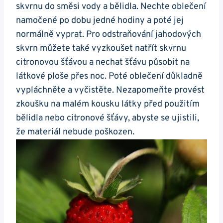
skvrnu do směsi vody ⁣a bělidla. ​Nechte‌ oblečení
namočené po dobu jedné hodiny a poté jej
normálně vyprat.‍ Pro odstraňování ​jahodových
skvrn můžete také ⁢vyzkoušet natřít skvrnu
citronovou šťávou a nechat⁢ šťávu působit na
látkové ploše přes noc. ⁣Poté⁢ oblečení důkladně
vypláchněte a vyčistěte. Nezapomeňte provést
zkoušku na‍ malém kousku látky ​před použitím
‌bělidla nebo citronové šťávy, abyste se ujistili,
⁤že ‍materiál nebude poškozen.