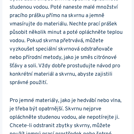
studenou vodou. Poté ⁣naneste malé množství
pracího⁣ prášku přímo ‌na ‍skvrnu ⁤a jemně
vmasírujte​ do materiálu. Nechte ⁤prací prášek
působit několik minut a⁣ poté opláchněte teplou
vodou. Pokud skvrna​ přetrvává, můžete
vyzkoušet‌ speciální ‌skvrnová odstraňovače
nebo ​přírodní⁤ metody, jako ‍je ⁣směs​ citrónové
šťávy a soli. Vždy dobře prostudujte návod pro
konkrétní materiál‍ a skvrnu, abyste zajistili
správné⁤ použití.
Pro jemné materiály, jako je hedvábí nebo vlna,
je ‌třeba být opatrnější.⁤ Skvrnu ⁤nejprve
opláchněte studenou ‌vodou,​ ale nepotírejte⁢ ji.
Chcete-li odstranit zbytky skvrny, můžete