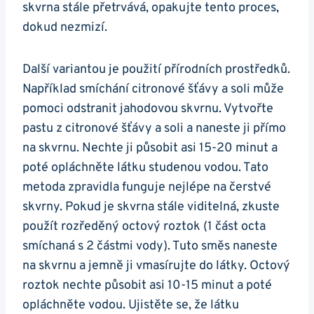
skvrna stále​ přetrvává, opakujte tento proces,
⁤dokud⁢ nezmizí.
Další variantou⁣ je⁣ použití přírodních prostředků.
Například smíchání citronové šťávy a ⁣soli může
pomoci odstranit jahodovou ‌skvrnu. Vytvořte
⁤pastu z citronové šťávy a ​soli a naneste ji přímo
na skvrnu. ​Nechte ji působit asi 15-20 minut a
‌poté opláchněte látku studenou vodou. Tato‌
metoda zpravidla ‌funguje nejlépe na čerstvé
skvrny. Pokud je skvrna stále viditelná, zkuste
použít rozředěný octový roztok (1 část octa
smíchaná s 2 částmi vody). Tuto směs naneste
na skvrnu a jemně ji ⁤vmasírujte do látky. ‌Octový
roztok nechte působit asi 10-15 minut a poté
opláchněte vodou. Ujistěte se,​ že látku