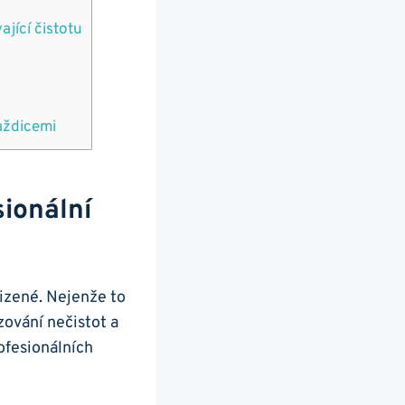
jící čistotu
aždicemi
sionální
lizené. Nejenže to
zování nečistot a
rofesionálních