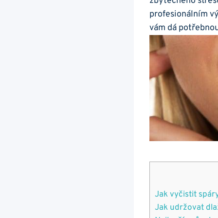
zbytečného stresu
profesionálním vý
vám‍ dá potřebnou​
Jak vyčistit spár
Jak udržovat dla