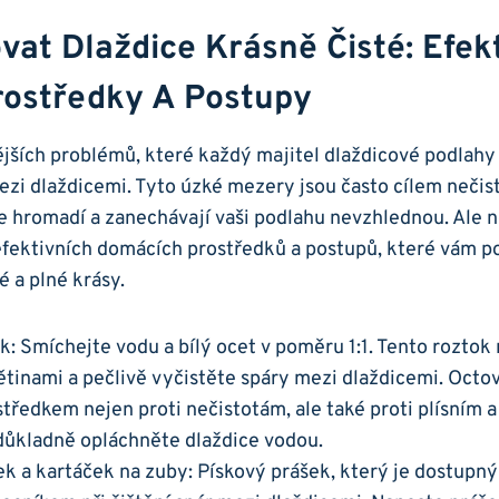
at Dlaždice Krásně ⁢čisté: Efekt
ostředky A Postupy
ějších ‌problémů, které každý majitel dlaždicové podlahy z
ezi dlaždicemi. Tyto úzké mezery jsou ‍často cílem nečist
e hromadí a zanechávají vaši podlahu⁤ nevzhlednou. Ale ​
 efektivních domácích⁣ prostředků a postupů, které vám
é a plné krásy.
:​ Smíchejte vodu a bílý ocet v poměru 1:1. Tento roztok
tinami a pečlivě vyčistěte spáry ​mezi dlaždicemi. Octov
ředkem nejen proti ⁢nečistotám, ale také proti plísním a
 důkladně opláchněte dlaždice vodou.
ek a kartáček na zuby: Pískový prášek, který je dostupný