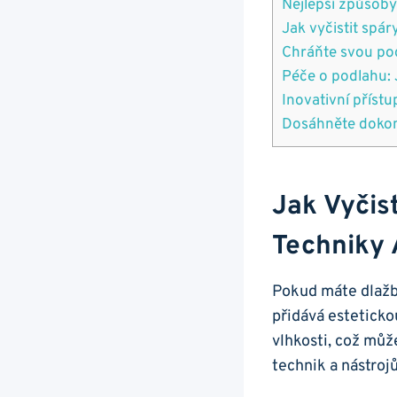
Nejlepší​ způsoby
Jak vyčistit spá
Chráňte ⁣svou​ po
Péče o podlahu: 
Inovativní přístu
Dosáhněte dokona
Jak Vyčist
Techniky ​
Pokud máte dlažbu
přidává esteticko
vlhkosti, což může
technik ‍a ‌nástro