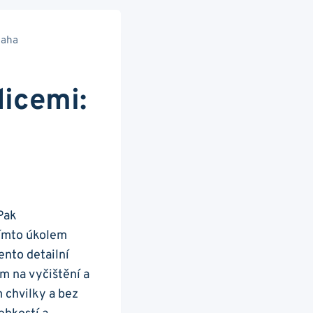
laha
dicemi:
Pak
tímto úkolem
ento detailní
 na vyčištění a
 chvilky a bez