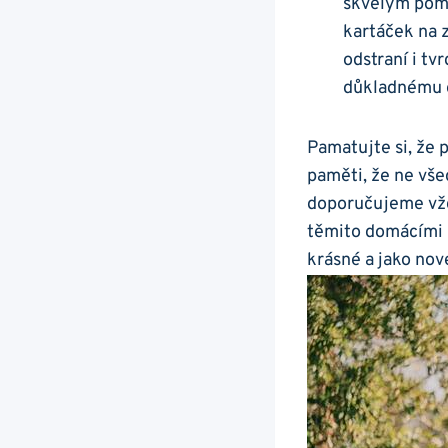
skvělým pomo
kartáček na z
⁢odstraní i‌ 
důkladnému o
Pamatujte si, že p
paměti, že ne vše
doporučujeme vždy
těmito⁢ domácími
krásné a ‍jako nov