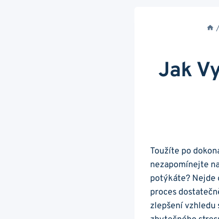
Jak Vy
Toužíte po dokona
⁣nezapomínejte na
potýkáte? Nejde o
proces dostatečn
zlepšení vzhledu