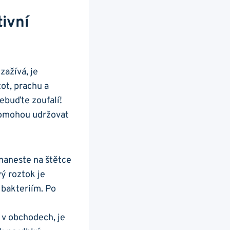
ivní
ažívá, je‍
ot, prachu a
nebuďte zoufalí!
 pomohou udržovat
 naneste na štětce
ý roztok je
 bakteriím. Po
 v obchodech, je