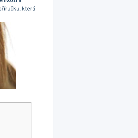
ehkostí a
říručku, která