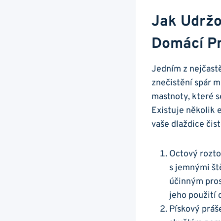
Jak Udržov
Domácí Pr
Jedním ‌z‍ nejčast
znečistění spár m
mastnoty, které s
Existuje několik
vaše dlaždice čist
Octový roztok
s jemnými ště
účinným prost
jeho použití
Pískový práš