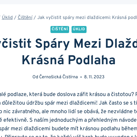
/
Úklid
/
Čištění
/
Jak vyčistit spáry mezi dlaždicemi: Krásná pod
ČIŠTĚNÍ
ÚKLID
čistit Spáry Mezi Dlaž
Krásná Podlaha
Od
Černošická Čistírna
8. 11. 2023
lé podlaze, která bude doslova zářit krásou a čistotou? 
 důležitou údržbu spár mezi dlaždicemi! Jak často se s⁣ 
 nic závratného, ale mnoho lidí se obává, že nezvládne t
ě efektivně. S naším jednoduchým a přehledným návodem
 spár mezi dlaždicemi budete mít krásnou podlahu během