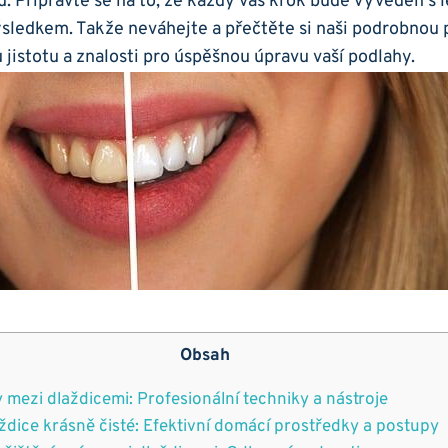
. Připravte se na to, že každý váš krok bude vyveden s l
sledkem. Takže neváhejte a přečtěte si naši podrobnou p
 jistotu a znalosti pro úspěšnou úpravu vaší podlahy.
Obsah
y mezi dlaždicemi: Profesionální techniky ​a ⁢nástroje
ždice krásně ⁢čisté: Efektivní domácí prostředky a postupy