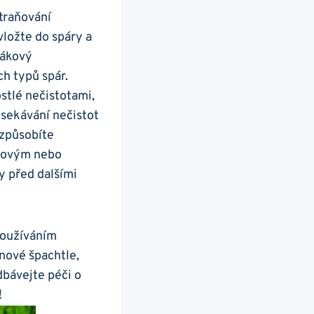
traňování
ložte do‍ spáry a
pákový
ch typů spár.
ostlé nečistotami,
ysekávání nečistot
ezpůsobíte
elovým nebo
y před dalšími
Používáním‍
nové ‍špachtle,
bávejte péči o
!