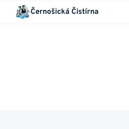
Přeskočit
Černošická Čistírna
na
obsah