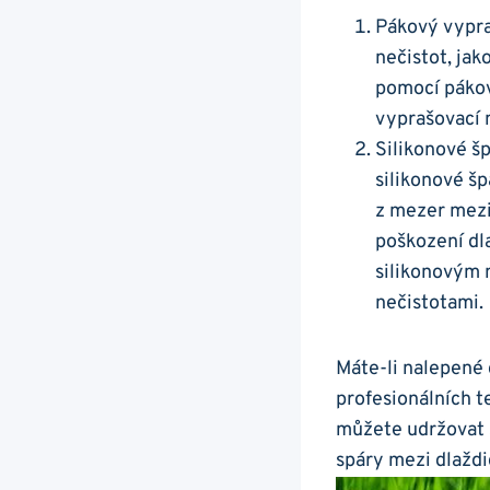
Pákový vypra
nečistot, jak
pomocí⁤ páko
vyprašovací n
Silikonové šp
silikonové š
​z mezer mez
poškození dl
silikonovým m
nečistotami.
Máte-li ​nalepené 
profesionálních te
můžete udržovat 
spáry mezi dlaždic