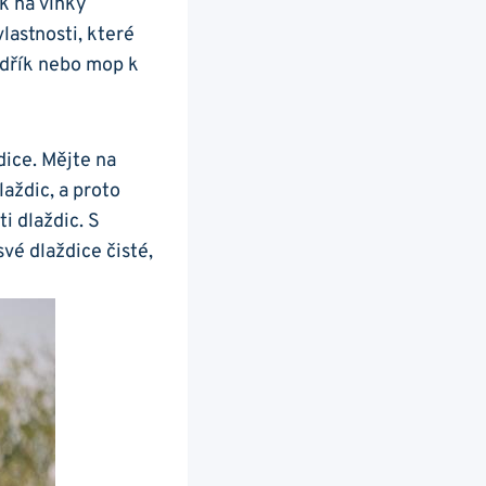
k na vlhký
lastnosti, které
hadřík nebo mop k
ice. ‌Mějte na
aždic, a proto
i dlaždic. S
é dlaždice čisté,