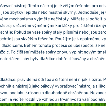
šovací nástroj: Tento nástroj je skvělým řešením pro ods
o jsou zbytky lepidla nebo mastné skvrny. Jednoduše jej v
vého mechanismu vyjměte nečistoty. Můžete si pořídit 
ástroj s​ různými výměnnými kartáčky pro čištění ‍různý
achtle: Pokud se vaše spáry staly plísními⁢ nebo jsou zar
pachtle jsou skvělým řešením. Použijte je k opatrnému v
i dlaždicemi. Během tohoto procesu se‍ ubezpečte, že n
aždic. Po⁢ čištění můžete spáry znovu vyplnit novým tm
ateriálem, aby‍ byly⁤ dlaždice dobře slícovány a chráněn
dlaždice, pravidelná údržba a čištění není nijak složité. 
chnik a nástrojů jako pákový vyprašovací nástroj a siliko
svou podlahu ‍krásnou a dlouhodobě chráněnou. Nezaned
emi a vidíte rozdíl ve vzhledu i trvanlivosti vaší podlahy