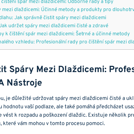
 čištění spár ⁣mezi dlaždicemi: Odborné⁤ rady a tipy
ry mezi dlaždicemi: Účinné metody a produkty pro dlouhotrva
dlahu: Jak správně​ čistit spáry mezi dlaždicemi
Jak udržet spáry mezi dlaždicemi čisté ​a zdravé
py⁤ k čištění spár mezi dlaždicemi: Šetrné‌ a účinné ⁣metody
lého vzhledu: Profesionální rady pro čištění spár mezi dl
it Spáry Mezi Dlaždicemi: Profe
a ⁢nástroje
, je důležité udržovat spáry mezi dlaždicemi čisté a uk
u hodnotu vaší podlaze, ale také pomáhá předcházet usa
 vést k rozpadu a ‌poškození ‌dlaždic.⁢ Existuje několik p
jů, které⁣ vám mohou ​v tomto procesu pomoci.