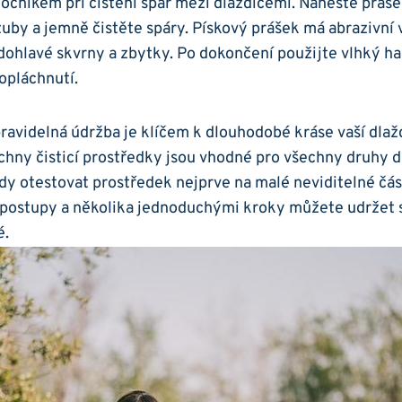
cníkem při čištění spár mezi ‌dlaždicemi. Naneste práše
uby a jemně čistěte spáry. Pískový prášek má abrazivní v
tvrdohlavé skvrny⁣ a zbytky. Po dokončení použijte vlhký 
pláchnutí.
ravidelná údržba je klíčem ‍k dlouhodobé kráse vaší dlažd
chny čisticí prostředky jsou ‌vhodné pro všechny druhy dl
 otestovat prostředek nejprve na malé neviditelné část
 postupy a několika jednoduchými kroky můžete udržet sv
é.