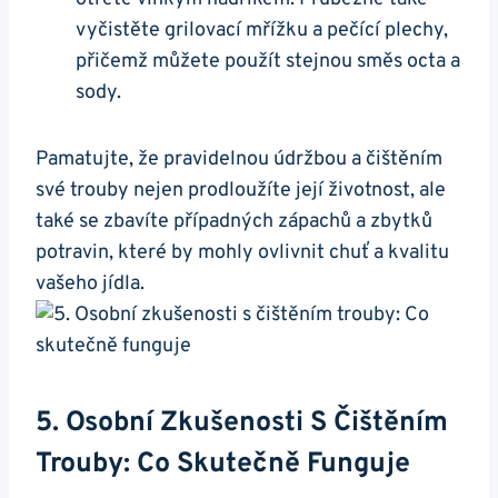
vyčistěte grilovací mřížku a pečící plechy,‌
přičemž ⁢můžete použít stejnou směs octa a
sody.
Pamatujte, že pravidelnou údržbou a čištěním
své trouby‍ nejen prodloužíte ⁢její životnost, ale
také se zbavíte případných ⁣zápachů a⁣ zbytků‍
potravin,⁢ které by mohly ovlivnit chuť a kvalitu
vašeho jídla.
5. Osobní Zkušenosti S Čištěním
Trouby: Co Skutečně Funguje