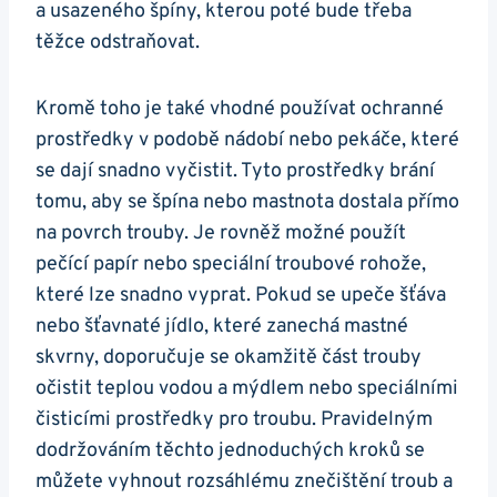
a usazeného špíny, kterou poté bude třeba
těžce odstraňovat.
Kromě toho je také vhodné používat ochranné
prostředky v podobě nádobí nebo pekáče, které‌
se dají snadno vyčistit. Tyto prostředky​ brání
tomu, aby se špína nebo mastnota dostala přímo
na povrch trouby. Je rovněž možné použít
pečící papír nebo speciální⁢ troubové‍ rohože, ​
které lze snadno vyprat. Pokud se upeče ‍šťáva
nebo ⁢šťavnaté jídlo, které zanechá mastné
skvrny, doporučuje se okamžitě část trouby
očistit teplou vodou a mýdlem nebo speciálními
čisticími prostředky pro troubu. Pravidelným
dodržováním těchto jednoduchých kroků se
můžete vyhnout rozsáhlému znečištění troub a