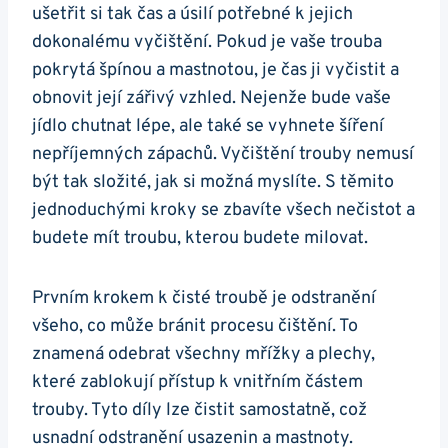
ušetřit⁢ si tak čas a úsilí potřebné k jejich
dokonalému vyčištění. Pokud⁤ je vaše trouba
pokrytá špínou a mastnotou, ⁤je čas⁢ ji vyčistit a⁤
obnovit její zářivý vzhled. Nejenže bude vaše
jídlo chutnat lépe, ale‍ také se vyhnete šíření
nepříjemných zápachů. Vyčištění trouby nemusí
být tak složité, jak si možná⁢ myslíte. S těmito
jednoduchými kroky se‍ zbavíte všech nečistot a
budete mít troubu, kterou budete milovat.
Prvním krokem ​k čisté troubě je odstranění
všeho, co může ​bránit procesu čištění. To​
znamená odebrat všechny mřížky a plechy,
které zablokují přístup k ⁤vnitřním částem
trouby. Tyto díly ​lze čistit samostatně, ⁤což
usnadní ‍odstranění usazenin a mastnoty.