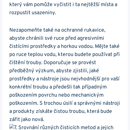
‌který vám ⁢pomůže vyčistit ⁢i ta ⁣nejtěžší místa a
rozpustit usazeniny.
Nezapomeňte také na ochranné rukavice,
abyste chránili své ruce před⁣ agresivními
čistícími prostředky ‍a horkou vodou. Mějte také
po ruce teplou vodu, kterou⁤ budete používat při⁢
čištění ‌trouby. Doporučuje se provést
předběžný výzkum, abyste zjistili, jaké
prostředky a nástroje jsou nejvhodnější pro vaší
konkrétní‍ troubu a předešli tak případným
‍poškozením povrchu nebo‌ mechanickým
poškozením. S trochou úsilí a správnými nástroji
a produkty⁤ získáte ‌čistou ‍troubu, která bude​
zářit jako nová.