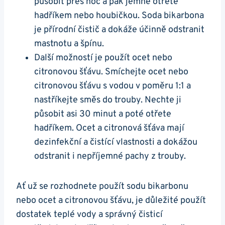
působit přes noc a pak jemně otřete
hadříkem‍ nebo houbičkou. Soda bikarbona
je přírodní čistič a dokáže účinně odstranit
mastnotu a špínu.
Další možností je použít ocet⁣ nebo‌
citronovou šťávu. Smíchejte ​ocet nebo
‍citronovou⁣ šťávu s vodou v poměru 1:1 a
nastříkejte ‍směs do⁣ trouby. Nechte ji
působit​ asi 30 minut a poté otřete
hadříkem.⁣ Ocet ‌a citronová šťáva mají
dezinfekční a⁤ čistící vlastnosti ⁢a dokážou
odstranit i nepříjemné pachy z trouby.
Ať už se ⁢rozhodnete použít sodu bikarbonu
nebo ocet a citronovou šťávu, je důležité použít
dostatek teplé vody a správný čisticí