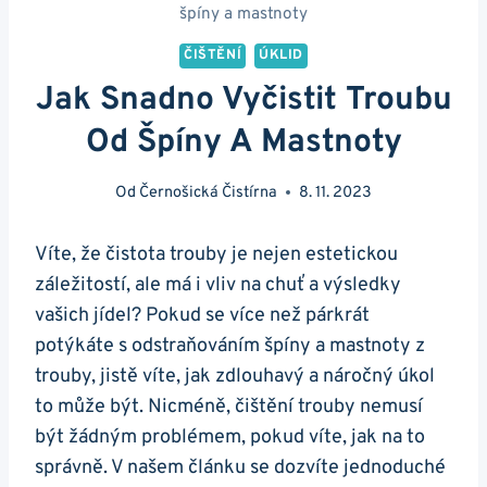
špíny a mastnoty
ČIŠTĚNÍ
ÚKLID
Jak Snadno Vyčistit Troubu
Od Špíny A Mastnoty
Od
Černošická Čistírna
8. 11. 2023
Víte, že čistota trouby je nejen estetickou
záležitostí, ale má i ‌vliv na chuť⁤ a výsledky
⁣vašich jídel? Pokud se více ⁤než párkrát
potýkáte s odstraňováním špíny a mastnoty z
trouby, jistě víte, jak zdlouhavý a náročný úkol
to může být. Nicméně,⁢ čištění trouby nemusí
být‍ žádným ⁣problémem, pokud víte, jak na to
správně. V našem článku se dozvíte jednoduché