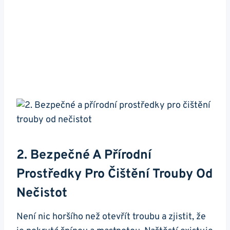
2. ‌Bezpečné A Přírodní
Prostředky Pro Čištění Trouby Od
‌nečistot
Není nic ⁣horšího než otevřít troubu a zjistit, že