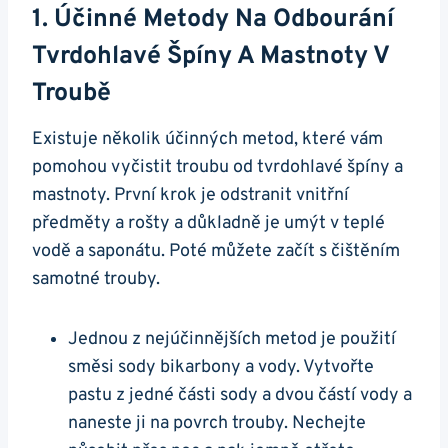
1. Účinné Metody‌ Na Odbourání
Tvrdohlavé Špíny A Mastnoty V⁤
Troubě
Existuje⁢ několik účinných metod, ⁤které vám
pomohou vyčistit troubu od tvrdohlavé špíny a
mastnoty. První krok je‍ odstranit vnitřní
předměty a rošty a důkladně je umýt v teplé
vodě a saponátu. ⁣Poté můžete začít​ s čištěním
samotné trouby.
Jednou⁢ z nejúčinnějších metod je ‍použití
směsi​ sody bikarbony a vody. Vytvořte
pastu z jedné části ​sody a dvou částí vody a​
naneste ji na povrch trouby. Nechejte