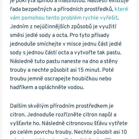
je pokrytá ⁢špínou⁤ a mastnotou. Naštěstí‌ existuje
řada‍ bezpečných ⁣a přírodních prostředků,
které
vám pomohou tento problém rychle⁣ vyřešit
.
Jedním z nejúčinnějších​ způsobů je využití
směsi jedlé sody ⁣a octa. Pro tyto přísady
‍jednoduše smíchejte v ⁣misce jednu část jedlé
sody s jednou částí‌ octa a ​vytvořte ⁤tak pastu.
Následně tuto pastu ⁢naneste na dno a stěny
trouby a nechte působit asi 15 minut. Poté‍
troubu jemně oscrapejte houbičkou nebo
hadříkem a opláchněte vodou.
Dalším‌ skvělým přírodním​ prostředkem je
citron. Jednoduše rozřízněte citron napůl ⁤a
vyšťavte ho. Následně citronovou šťávu ⁣vytřete
po celém povrchu trouby. ‍Nechte působit asi 10