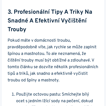
3. Profesionální Tipy A Triky​ Na
Snadné A⁢ Efektivní Vyčištění
Trouby
Pokud máte v domácnosti troubu,
pravděpodobně víte, jak rychle se může⁤ zaplnit
špínou a mastnotou. To ale neznamená, že ​
čištění trouby musí být obtížné a zdlouhavé. ⁣V
tomto ⁣článku se dozvíte několik profesionálních
tipů a triků, jak snadno a efektivně vyčistit⁢
troubu ⁣od špíny a ‌mastnoty.
Použijte octovou pastu: ⁣Smíchejte bílý
ocet ⁢s jedním lžící sody na⁤ pečení, dokud