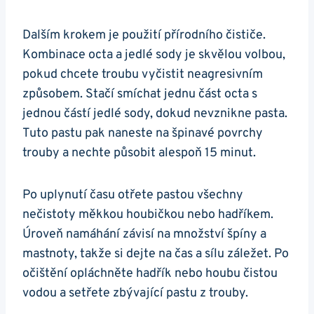
Dalším krokem ‌je použití přírodního čističe.
Kombinace octa a jedlé ⁤sody je⁣ skvělou volbou,
pokud‍ chcete troubu vyčistit neagresivním
způsobem. Stačí smíchat‌ jednu ⁢část​ octa s
jednou částí jedlé sody, dokud nevznikne ⁢pasta.⁢
Tuto pastu pak naneste na špinavé povrchy
trouby a nechte působit alespoň 15⁢ minut.
Po uplynutí času otřete pastou všechny
nečistoty ‍měkkou houbičkou nebo hadříkem.
Úroveň namáhání závisí na množství špíny‍ a
mastnoty, takže si dejte na čas a sílu záležet. Po
očištění opláchněte hadřík nebo ⁤houbu‌ čistou
vodou a setřete zbývající pastu z trouby.