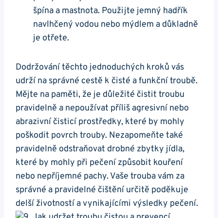
špína a mastnota. Použijte jemný hadřík
navlhčený vodou nebo mýdlem a důkladně
je otřete.
Dodržování těchto jednoduchých ‌kroků vás
udrží na správné cestě k čisté ⁢a ⁣funkční troubě.
Mějte na paměti, ⁢že je důležité čistit⁢ troubu
pravidelně a nepoužívat příliš agresivní nebo
abrazivní čisticí prostředky, které by mohly
poškodit povrch ‌trouby. ⁤Nezapomeňte také
pravidelně ⁣odstraňovat drobné zbytky jídla,
které by mohly při⁢ pečení způsobit kouření
nebo nepříjemné pachy. Vaše trouba vám za
správné a pravidelné ⁣čištění určitě poděkuje
delší životností a vynikajícími výsledky pečení.