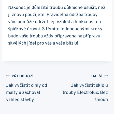
Nakonec je důležité ⁤troubu důkladně ​usušit,‌ než
ji znovu použijete. Pravidelná údržba trouby
vám pomůže udržet ⁢její vzhled a​ funkčnost na
špičkové úrovni. S těmito jednoduchými kroky
bude vaše trouba vždy připravena na přípravu
skvělých jídel pro vás a vaše blízké.
Navigace
PŘEDCHOZÍ
DALŠÍ
Pro
Jak vyčistit cihly od
Jak vyčistit sklo u
malty a zachovat
trouby Electrolux: Bez
Příspěvek
vzhled stavby
šmouh