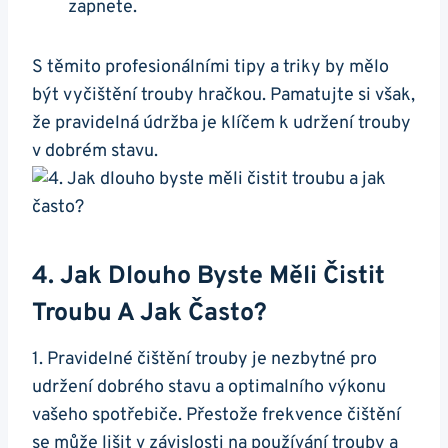
zapnete.
S těmito profesionálními tipy ​a triky by ⁣mělo
být ⁢vyčištění trouby hračkou. Pamatujte si ‌však,
že pravidelná⁢ údržba je klíčem k udržení ‌trouby
v dobrém stavu.
4. Jak Dlouho Byste Měli Čistit
Troubu A Jak‌ Často?
1. Pravidelné čištění trouby je nezbytné pro
udržení dobrého stavu a optimalního výkonu
vašeho spotřebiče. ⁣Přestože frekvence⁤ čištění
se může lišit⁢ v závislosti na používání⁤ trouby a