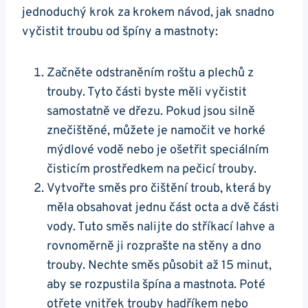
jednoduchý krok za krokem návod,‌ jak snadno
vyčistit troubu ⁣od špíny a mastnoty:
Začněte odstraněním roštu ‌a plechů z
trouby. Tyto⁢ části byste měli vyčistit
samostatně ve dřezu. Pokud jsou silně
znečištěné, můžete je namočit ⁤ve horké‌
mýdlové vodě nebo je ošetřit speciálním
čisticím prostředkem na⁢ pečicí trouby.
Vytvořte směs pro čištění troub, ⁣která by
měla obsahovat jednu část octa ​a dvě části
vody. Tuto směs nalijte do stříkací lahve a
rovnoměrně ji rozprašte‌ na stěny a dno
trouby. Nechte směs​ působit až 15 minut,
aby⁤ se rozpustila špína a mastnota. Poté
otřete vnitřek trouby⁣ hadříkem nebo