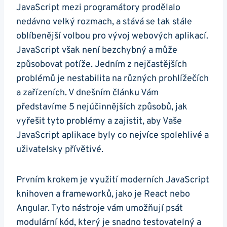
JavaScript mezi programátory prodělalo
nedávno velký​ rozmach, a stává se tak stále
oblíbenější volbou pro vývoj webových aplikací.
JavaScript však není ⁣bezchybný a může
způsobovat potíže. Jedním ⁤z nejčastějších
⁤problémů je ⁢nestabilita na⁤ různých prohlížečích
a zařízeních. V ⁢dnešním ‍článku Vám
představíme 5 ⁣nejúčinnějších způsobů, jak
⁣vyřešit tyto problémy⁢ a zajistit,​ aby Vaše
JavaScript aplikace byly⁤ co nejvíce spolehlivé ⁤a
uživatelsky přívětivé.
Prvním krokem je využití moderních JavaScript
knihoven a frameworků, jako je React nebo
⁤Angular. Tyto nástroje vám umožňují psát
modulární kód, který je snadno⁤ testovatelný a