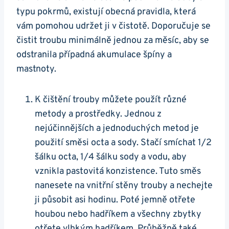
⁢typu pokrmů, existují obecná pravidla, která
vám pomohou ‌udržet ji⁢ v čistotě. Doporučuje se
čistit troubu minimálně jednou za⁤ měsíc, aby se
odstranila případná ​akumulace špíny a
mastnoty.
K čištění ⁢trouby můžete použít různé
metody a prostředky. ⁤Jednou z
nejúčinnějších a jednoduchých metod je
použití směsi octa a sody. Stačí smíchat 1/2
šálku octa, 1/4 šálku sody a vodu, aby
vznikla pastovitá konzistence. Tuto směs
nanesete na vnitřní stěny trouby a nechejte
ji působit asi hodinu. Poté jemně otřete
‌houbou​ nebo⁢ hadříkem a všechny zbytky
otřete vlhkým hadříkem. Průběžně také