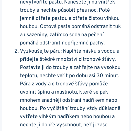
nevytvoříte pastu. Nanesete ji na vnitřek
trouby a nechte působit přes noc. Poté
jemně otřete pastou a otřete ⁤čistou ‌vlhkou
houbou. Octová pasta‍ pomáhá odstranit tuk
a​ usazeniny, zatímco soda na pečení
pomáhá odstranit nepříjemné pachy.
Vyzkoušejte páru: Naplňte misku s vodou ​a
přidejte štědré množství citronové šťávy.
⁣Postavte ji do trouby a⁣ zahřejte na vysokou⁣
teplotu, nechte vařit⁤ po dobu asi 30 minut.
Pára z ⁢vody a ‍citronové šťávy pomůže
uvolnit špínu a mastnotu, které se pak
mnohem⁤ snadněji ‍odstraní hadříkem nebo
houbou.‍ Po vyčištění trouby vždy důkladně
vytřete vlhkým hadříkem⁢ nebo houbou a
nechte ji​ dobře vyschnout, než ji zase