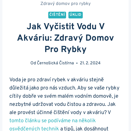
Zdravý domov pro rybky
ČIŠTĚNÍ
ÚKLID
Jak Vyčistit Vodu V
Akváriu: Zdravý Domov
Pro Rybky
Od
Černošická Čistírna
21. 2. 2024
Voda je pro zdraví⁤ rybek v akváriu stejně
důležitá jako pro nás vzduch. Aby se vaše rybky​
cítily dobře ve svém ⁣malém vodním domově, je
nezbytné udržovat vodu čistou a zdravou. Jak
ale provést účinné čištění ​vody⁢ v akváriu? V
tomto článku se podíváme⁣ na několik
osvědčených technik
a tipů, jak dosáhnout