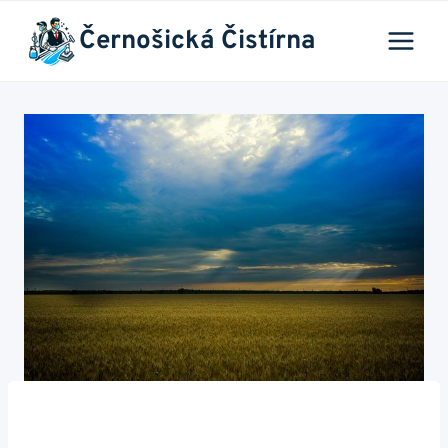
Přeskočit
Černošická Čistírna
na
obsah