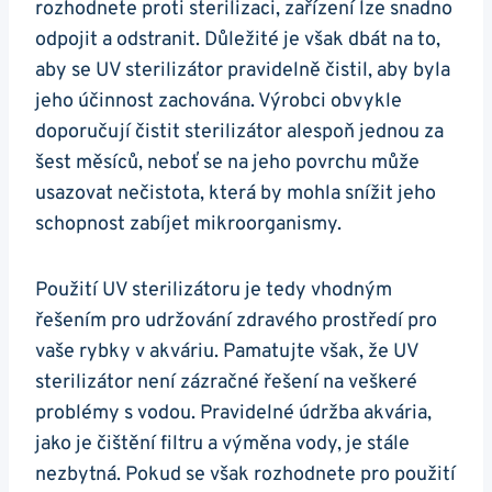
rozhodnete ⁤proti sterilizaci, zařízení lze snadno⁣
odpojit a odstranit. Důležité je však dbát na to,
aby se UV sterilizátor ‌pravidelně čistil, aby byla
jeho účinnost zachována. Výrobci⁣ obvykle
⁣doporučují čistit sterilizátor ⁣alespoň​ jednou⁢ za
šest měsíců, neboť se na jeho povrchu může
usazovat‌ nečistota, která by mohla snížit⁢ jeho
⁣schopnost ⁢zabíjet mikroorganismy.
Použití UV sterilizátoru je ⁢tedy vhodným
řešením pro ⁢udržování zdravého prostředí pro
vaše rybky v akváriu. Pamatujte však,⁢ že UV
sterilizátor není ⁢zázračné řešení na veškeré
problémy s vodou. Pravidelné údržba akvária,
jako​ je čištění filtru a⁢ výměna ⁤vody, je stále
nezbytná. Pokud se však rozhodnete pro ‍použití