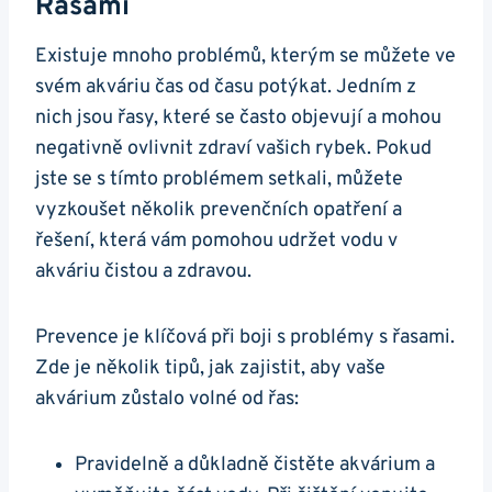
Řasami
Existuje mnoho problémů, kterým se můžete ve
svém‍ akváriu čas od času potýkat. Jedním z
nich ⁣jsou řasy, které se často objevují a mohou
negativně ovlivnit zdraví vašich rybek. Pokud
‍jste se s tímto problémem setkali, můžete
vyzkoušet⁤ několik prevenčních ⁣opatření ⁣a
‍řešení,​ která vám pomohou⁣ udržet vodu v
akváriu čistou⁤ a ‍zdravou.
Prevence⁤ je klíčová‌ při boji s problémy s řasami.
Zde je několik tipů, jak zajistit,⁤ aby vaše
akvárium‌ zůstalo‌ volné ⁢od ⁤řas:
Pravidelně a důkladně čistěte akvárium a