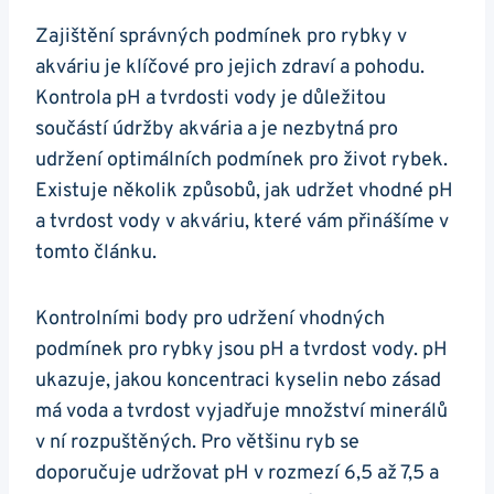
Zajištění správných podmínek ⁢pro rybky v
akváriu je klíčové pro ⁢jejich zdraví a pohodu.
Kontrola pH​ a tvrdosti vody je důležitou
součástí ‍údržby akvária a je nezbytná pro
udržení optimálních podmínek pro ‍život rybek.‍
Existuje několik způsobů, jak udržet vhodné pH
a tvrdost vody v akváriu, které vám přinášíme v⁢
tomto ‌článku.
Kontrolními body pro​ udržení vhodných
podmínek pro rybky jsou pH a ⁢tvrdost vody. pH
ukazuje, jakou koncentraci kyselin nebo zásad
má voda a tvrdost vyjadřuje množství minerálů
v ní​ rozpuštěných. Pro většinu ryb se
doporučuje udržovat ​pH v rozmezí 6,5 až 7,5 a