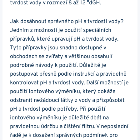
tvrdost vody v rozmezí 8 až 12 °dGH.
Jak dosáhnout⁢ správného⁤ pH a tvrdosti vody?‌
Jedním z ‍možností je použití speciálních
přípravků, které upravují pH⁢ a ⁣tvrdost vody.
Tyto přípravky jsou snadno dostupné ⁤v
obchodech se ‍zvířaty a‌ většinou obsahují
podrobné návody k použití. Důležité je
postupovat ‍přesně podle instrukcí a‌ pravidelně
kontrolovat pH ​a tvrdost vody. Další možností je
použití iontového výměníku, který dokáže⁢
odstranit nežádoucí látky z vody a přizpůsobit
pH a tvrdost podle potřeby. Při použití
iontového výměníku ⁣je důležité dbát‌ na
pravidelnou údržbu a čištění filtru. V neposlední
řadě je k dosažení správných podmínek ‌pro