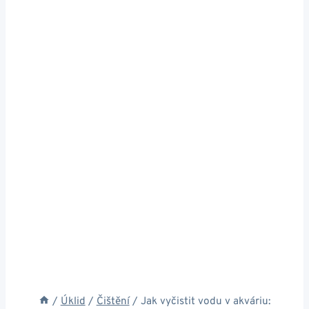
/
Úklid
/
Čištění
/
Jak vyčistit vodu v akváriu: