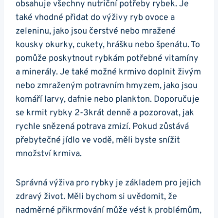
obsahuje všechny nutriční potřeby rybek. Je
také vhodné přidat do výživy ryb ovoce a
zeleninu, jako jsou čerstvé nebo mražené
kousky okurky, cukety, hrášku nebo špenátu. To
pomůže poskytnout rybkám potřebné vitamíny
a minerály. Je také možné krmivo doplnit živým
nebo zmraženým potravním‌ hmyzem, jako jsou
komáří ‌larvy, dafnie nebo plankton. Doporučuje
se krmit⁢ rybky 2-3krát denně a pozorovat, jak
rychle snězená potrava zmizí. ‌Pokud ‌zůstává
přebytečné ⁤jídlo ve vodě, měli byste snížit
množství krmiva.
Správná výživa pro rybky je základem pro‌ jejich
zdravý život. Měli bychom si uvědomit, že
nadměrné přikrmování může vést k problémům,