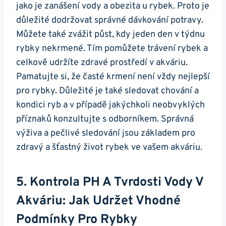
jako je zanášení vody a obezita u rybek.⁤ Proto‌ je
důležité dodržovat správné dávkování potravy.
Můžete také zvážit půst, ⁣kdy jeden den v týdnu
⁣rybky ⁣nekrmené. Tím pomůžete trávení rybek a
celkově​ udržíte zdravé prostředí v akváriu.
Pamatujte si, ​že časté krmení ‌není vždy nejlepší⁣
pro rybky. ⁢Důležité je také sledovat chování a
kondici ryb a v případě jakýchkoli neobvyklých
příznaků konzultujte s odborníkem. Správná
výživa‍ a pečlivé sledování jsou základem pro
‍zdravý a ​šťastný⁣ život rybek ve vašem akváriu.
5. Kontrola PH A Tvrdosti Vody V
Akváriu: Jak Udržet Vhodné
Podmínky Pro Rybky