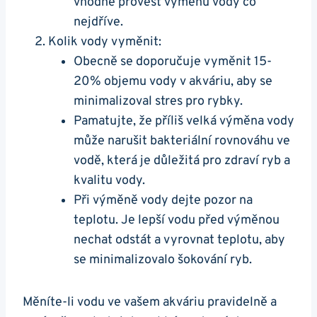
vhodné ‍provést výměnu vody co
nejdříve.
Kolik ⁣vody vyměnit:
Obecně se doporučuje vyměnit 15-
20% objemu vody v akváriu,‌ aby se
minimalizoval stres pro rybky.
Pamatujte, že ⁣příliš velká‌ výměna vody
může narušit bakteriální rovnováhu ve
vodě, která je důležitá pro ⁤zdraví ryb a
kvalitu vody.
Při výměně⁣ vody dejte pozor na⁤
teplotu. Je lepší vodu před ​výměnou
nechat ⁣odstát a vyrovnat ⁢teplotu, aby
se minimalizovalo šokování ryb.
Měníte-li vodu ve⁣ vašem akváriu pravidelně a