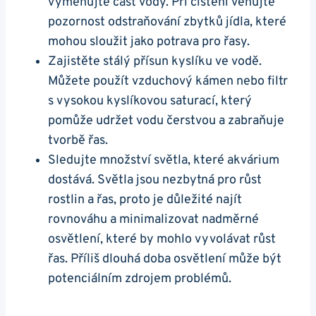
vyměňujte část vody. Při čištění venujte
⁢pozornost odstraňování⁢ zbytků jídla, které
mohou ‍sloužit jako potrava pro řasy.
Zajistěte stálý přísun kyslíku ve ​vodě.
Můžete použít vzduchový kámen nebo filtr
s vysokou kyslíkovou ‍saturací, který
pomůže udržet vodu čerstvou a zabraňuje
tvorbě řas.
Sledujte množství světla, které⁣ akvárium⁤
dostává. Světla jsou‍ nezbytná pro ⁢růst⁣
rostlin a řas, proto je důležité⁢ najít
rovnováhu ‍a minimalizovat nadměrné⁣
osvětlení, které by mohlo ‌vyvolávat růst
řas. Příliš dlouhá doba osvětlení může ⁤být
potenciálním zdrojem problémů.