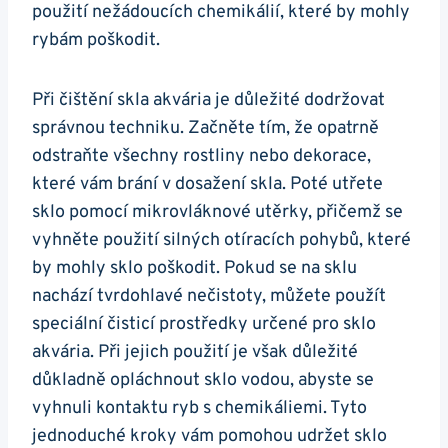
použití nežádoucích chemikálií, které by mohly
rybám poškodit.
Při čištění skla akvária je důležité dodržovat
správnou techniku. Začněte tím, že​ opatrně
odstraňte všechny rostliny nebo dekorace,
které vám brání v dosažení skla. Poté utřete
⁢sklo pomocí mikrovláknové utěrky, přičemž se
vyhněte použití ‌silných otíracích pohybů, ​které⁢
by mohly ‍sklo‍ poškodit. Pokud se⁤ na sklu
nachází tvrdohlavé nečistoty, můžete použít
speciální​ čisticí prostředky ​určené pro sklo
akvária. Při jejich⁢ použití je⁢ však důležité
důkladně opláchnout ⁤sklo ​vodou, abyste se
vyhnuli⁣ kontaktu ryb s chemikáliemi. Tyto
jednoduché kroky vám pomohou udržet sklo