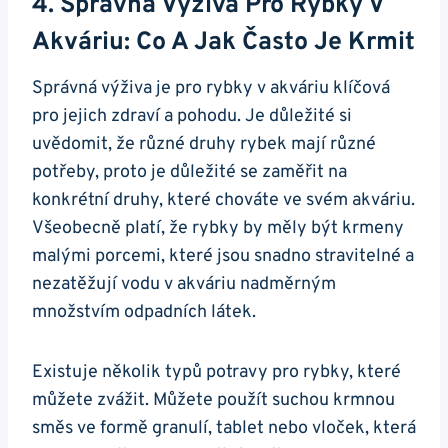
4. Správná Výživa Pro‌ Rybky V​
Akváriu: Co A Jak Často ⁤je⁣ Krmit
Správná výživa je ⁢pro rybky v akváriu ⁤klíčová
pro jejich zdraví a pohodu. Je‌ důležité si
uvědomit, že různé druhy rybek mají různé⁤
potřeby, proto je důležité‍ se zaměřit na
konkrétní druhy, které chováte ve svém akváriu.
Všeobecně ⁤platí, že rybky by měly ​být ⁤krmeny
malými porcemi, které ​jsou snadno stravitelné a
nezatěžují vodu v akváriu⁢ nadměrným
množstvím odpadních látek.
Existuje několik typů potravy pro rybky,‍ které
můžete zvážit. Můžete použít suchou ​krmnou
⁢směs ve formě granulí, tablet nebo vloček, která