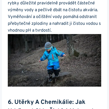
⁤rybky důležité​ pravidelně provádět částečné
výměny‌ vody a pečlivě dbát na ​čistotu akvária.
Vyměňování a očištění vody pomáhá odstranit
přebytečné zplodiny​ a nahradit ‍ji čistou vodou s
vhodnou pH a tvrdostí.
6. Utěrky ⁤a Chemikálie: Jak