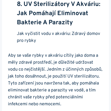
8. UV Sterilizátory V Akváriu:
Jak Pomáhají Eliminovat
Bakterie A Parazity
Jak ⁣vyčistit vodu v akváriu: Zdravý domov
pro rybky
Aby se vaše⁢ rybky v⁢ akváriu cítily jako doma a
měly zdravé prostředí, je důležité udržovat
vodu co nejčistější. Jedním z účinných způsobů,⁢
jak toho dosáhnout, je použití UV sterilizátoru.
Tyto zařízení jsou navržena tak, aby pomáhala
eliminovat bakterie a parazity ⁣ve vodě, a‌ tím
chránit vaše ‍rybky před potenciálními
⁢infekcemi nebo nemocemi.