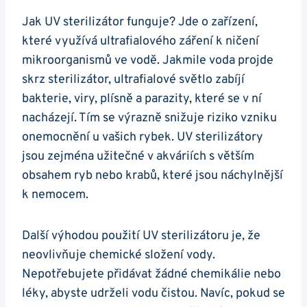
Jak ⁣UV sterilizátor funguje?⁣ Jde o zařízení,
které ⁣využívá ultrafialového záření ⁤k ničení
mikroorganismů ve​ vodě. Jakmile voda projde
skrz sterilizátor, ultrafialové světlo zabíjí
bakterie, viry,​ plísně a ⁣parazity, které se v ní
nacházejí. Tím se výrazně snižuje⁢ riziko vzniku
onemocnění‍ u vašich rybek. UV sterilizátory
jsou zejména užitečné v akváriích s větším
obsahem‌ ryb ⁢nebo krabů, které ⁣jsou náchylnější
k nemocem. ​
Další výhodou použití UV sterilizátoru je, že
neovlivňuje chemické složení vody.⁤
Nepotřebujete přidávat‌ žádné chemikálie nebo
léky, abyste udrželi vodu čistou. Navíc, pokud se