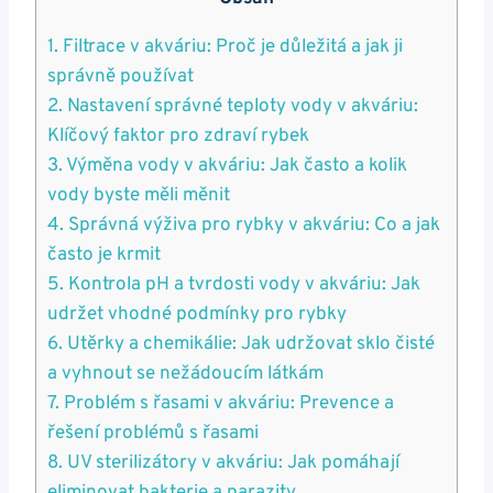
1. Filtrace v akváriu: Proč je důležitá a jak ji
‌správně⁣ používat
2. ​Nastavení správné teploty vody v akváriu:
Klíčový faktor pro zdraví rybek
3. Výměna‍ vody v akváriu: Jak často a kolik
vody byste měli měnit
4. Správná výživa pro‌ rybky v​ akváriu: Co a jak
často ⁤je⁣ krmit
5. Kontrola pH a tvrdosti vody v akváriu: Jak
udržet vhodné podmínky pro rybky
6. Utěrky ⁤a chemikálie: Jak udržovat sklo čisté
a vyhnout se⁤ nežádoucím látkám
7. Problém s ​řasami v akváriu: Prevence⁣ a
řešení problémů s řasami
8. UV sterilizátory v akváriu: Jak pomáhají