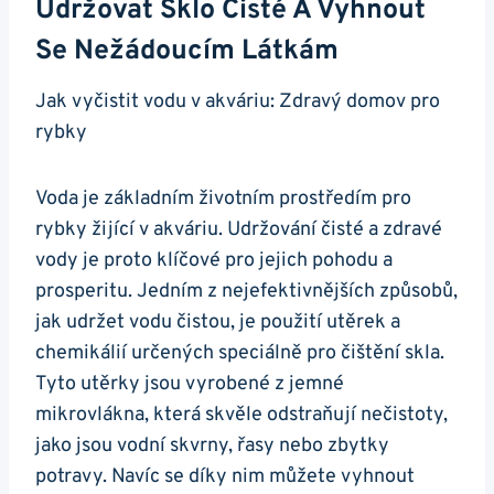
Udržovat Sklo Čisté A Vyhnout
Se⁤ Nežádoucím Látkám
Jak vyčistit vodu v akváriu:⁤ Zdravý domov pro
rybky
Voda je základním životním prostředím pro
rybky žijící v akváriu. ⁢Udržování čisté‍ a zdravé
vody je ‍proto klíčové pro​ jejich pohodu a
prosperitu. Jedním z nejefektivnějších způsobů,
jak ⁤udržet vodu čistou, ⁣je ‌použití utěrek a
chemikálií⁢ určených speciálně pro‌ čištění ⁣skla.⁢
Tyto utěrky jsou vyrobené z jemné
mikrovlákna, ‌která skvěle odstraňují nečistoty,
jako jsou ⁤vodní skvrny, řasy nebo zbytky
potravy.‍ Navíc se díky nim můžete vyhnout‍