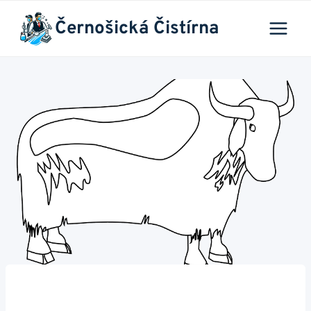
Přeskočit
Černošická Čistírna
na
obsah