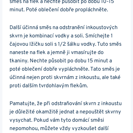
směs na flek a nechte působit po dobu 10-15
minut. Poté oblečení dobře propláchněte.
Další účinná směs na odstranění inkoustových
skvrn je kombinací vodky a soli. Smíchejte 1
čajovou lžičku soli s 1/2 šálku vodky. Tuto směs
naneste na flek a jemně ji vmasírujte do
tkaniny. Nechte působit po dobu 15 minut a
poté oblečení dobře vypláchněte. Tato směs je
účinná nejen proti skvrnám z inkoustu, ale také
proti dalším tvrdohlavým flekům.
Pamatujte, že při odstraňování skvrn z inkoustu
je důležité okamžitě jednat a nepouštět skvrny
vysychat. Pokud vám tyto domácí směsi
nepomohou, můžete vždy vyzkoušet další