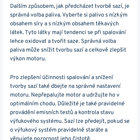
Dalším způsobem, jak předcházet tvorbě ‍sazí, je
správná volba paliva.‌ Vyberte si palivo s nízkým
obsahem síry a s ‌nízkým obsahem těkavých
látek. Tyto látky mají ⁣tendenci se při spalování
lehce‍ oxidovat⁤ a tvořit saze. ⁣Správná ⁣volba
paliva může snížit tvorbu sazí a celkově zlepšit
výkon motoru.⁤
Pro ⁤zlepšení⁢ účinnosti ⁢spalování a snížení
tvorby sazí⁤ také dbejte⁤ na ‍správné ⁣nastavení
motoru. Nepřepalujte motor ⁤a udržujte ho‌ v
optimálním chodu. Důležité je také⁢ pravidelné
provádění emisních‍ testů a kontrola stavu⁤
výfukového systému. Sazí ​lze předejít, ‌pokud se
o výfukový systém pravidelně staráte ‌a
věnujete pozornost ⁢jeho čistotě.