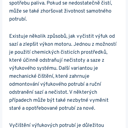
spotřebu paliva. ⁤Pokud se nedostatečně čistí,
může se také zhoršovat životnost ‍samotného
potrubí.
Existuje několik‌ způsobů, ⁢jak vyčistit výfuk od
⁢sazí a‍ zlepšit​ výkon motoru.‍ Jednou z možností
je použití chemických ‍čisticích prostředků,
které účinně odstraňují nečistoty a ⁢saze z
výfukového⁤ systému.​ Další variantou‍ je
mechanické čištění, které⁢ zahrnuje
⁣odmontování výfukového ‌potrubí a ‍ruční
⁣odstranění⁣ sazí a nečistot. ⁤V některých
případech může být také nezbytné vyměnit
staré a opotřebované⁤ potrubí za nové.
Vyčištění ⁢výfukových potrubí je důležitou