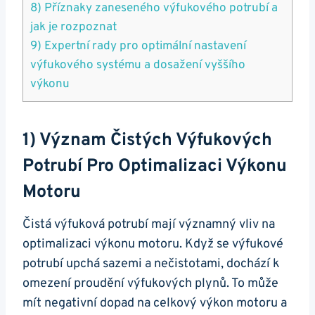
8) Příznaky zaneseného⁢ výfukového potrubí a
jak je‍ rozpoznat
9) Expertní rady⁣ pro⁢ optimální nastavení
výfukového systému a dosažení vyššího‌
výkonu
1) Význam Čistých Výfukových
Potrubí Pro Optimalizaci Výkonu
Motoru
Čistá ‌výfuková potrubí mají významný vliv na
optimalizaci⁣ výkonu motoru. ⁣Když ​se výfukové
potrubí upchá sazemi a nečistotami, dochází k
‌omezení proudění výfukových plynů. To​ může
mít negativní dopad na‍ celkový ⁣výkon⁣ motoru a