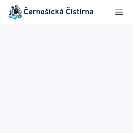
Přeskočit
Černošická Čistírna
na
obsah