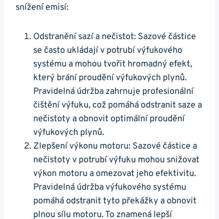
snížení emisí:
Odstranění sazí a nečistot: Sazové částice
se‌ často ukládají v potrubí výfukového
systému a mohou tvořit hromadný efekt,⁢
který ⁢brání proudění‌ výfukových plynů.
Pravidelná ‍údržba ⁤zahrnuje profesionální⁢
čištění výfuku, což pomáhá ​odstranit saze a
nečistoty a obnovit optimální ​proudění
výfukových plynů.
Zlepšení výkonu‍ motoru: Sazové částice a
nečistoty v potrubí výfuku‌ mohou​ snižovat ​
výkon motoru a omezovat jeho ‍efektivitu.
Pravidelná údržba výfukového systému
pomáhá odstranit tyto překážky a obnovit⁤
plnou sílu motoru.⁣ To znamená lepší⁣