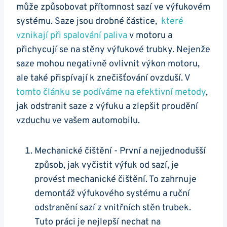
může způsobovat ‍přítomnost sazí ‍ve výfukovém
systému. ‌Saze jsou drobné částice, ​
které‍
vznikají při spalování ⁢paliva
v motoru ‌a
přichycují se na stěny‍ výfukové trubky. Nejenže
saze mohou negativně‌ ovlivnit⁢ výkon ‌motoru,
⁤ale také ⁣přispívají k znečišťování ovzduší. V ⁤
tomto článku se podíváme ⁢na efektivní metody
,
jak ‍odstranit saze ⁣z ​výfuku a zlepšit proudění
vzduchu ve vašem automobilu.
Mechanické čištění ⁤- První a nejjednodušší
způsob, jak vyčistit výfuk od sazí, je
provést mechanické čištění. To zahrnuje
‌demontáž⁢ výfukového systému a ruční
odstranění sazí z vnitřních ⁤stěn ‌trubek.
Tuto práci je nejlepší nechat na