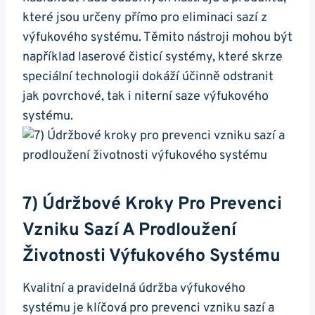
které jsou ‌určeny přímo pro eliminaci sazí z
výfukového ⁤systému.⁣ Těmito nástroji⁣ mohou‌ být
​například laserové čisticí systémy, ‌které skrze⁣
speciální technologii dokáží ‌účinně ‌odstranit
jak povrchové, tak i niterní saze výfukového
systému.
7) Údržbové Kroky Pro Prevenci
Vzniku Sazí A Prodloužení
Životnosti Výfukového Systému
Kvalitní ‌a pravidelná údržba ⁣výfukového‌
systému je klíčová pro prevenci vzniku sazí ⁣a⁢