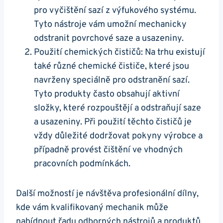
pro vyčištění sazí z výfukového systému.⁢
Tyto ⁤nástroje vám ​umožní mechanicky
odstranit ‌povrchové‌ saze a usazeniny.
Použití chemických čističů: Na trhu existují
také různé ⁣chemické čističe, které jsou
navrženy speciálně pro‍ odstranění sazí.
Tyto produkty často​ obsahují aktivní
⁣složky, které rozpouštějí a odstraňují ​saze
a usazeniny. Při použití​ těchto čističů je
vždy důležité‍ dodržovat pokyny výrobce a
případně provést‍ čištění ve vhodných
⁣pracovních podmínkách.
Další možností je návštěva profesionální dílny,
kde vám kvalifikovaný mechanik může
nabídnout řadu⁢ odborných nástrojů a produktů,