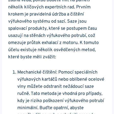
žádná věda, pokud budete ⁤mít na paměti
několik klíčových expertních rad. Prvním
krokem je ⁣pravidelná ‌údržba ‌a čištění
výfukového ⁤systému od⁤ sazí. Saze jsou
spalovací produkty, které se postupem času
usazují na stěnách ⁢výfukového potrubí, ⁢což
omezuje průtok exhalací z motoru. K tomuto
účelu existuje několik osvědčených metod,
⁢které byste měli zvážit:
Mechanické‌ čištění: Pomocí speciálních
výfukových kartáčů‍ nebo oblíbené ocelové
vlny můžete odstranit nežádoucí saze
ručně. Tato metoda ‌je‍ vhodná pro případy,
kdy je riziko poškození výfukového potrubí
minimální.⁤ Buďte opatrní, abyste