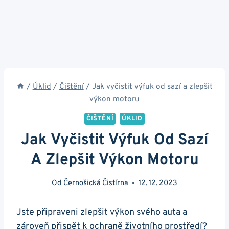
/
Úklid
/
Čištění
/
Jak vyčistit výfuk od sazí a zlepšit
výkon motoru
ČIŠTĚNÍ
ÚKLID
Jak Vyčistit Výfuk Od Sazí
A Zlepšit Výkon Motoru
Od
Černošická Čistírna
12. 12. 2023
Jste připraveni zlepšit ​výkon‌ svého⁢ auta a
zároveň‌ přispět ⁢k ochraně životního prostředí?