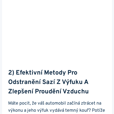
2) Efektivní‌ Metody Pro
Odstranění Sazí Z ​výfuku A
Zlepšení ⁤proudění Vzduchu
Máte​ pocit, ​že váš automobil začíná ztrácet na
výkonu⁢ a jeho výfuk vydává‌ temný ⁢kouř? Potíže