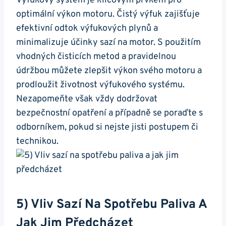
Výfukový systém je klíčovým prvkem ‌pro
optimální ​výkon motoru. Čistý výfuk ⁢zajišťuje
efektivní odtok výfukových plynů​ a
minimalizuje‌ účinky‌ sazí na motor. S použitím
vhodných čisticích metod a pravidelnou
údržbou můžete zlepšit výkon svého motoru a
prodloužit životnost výfukového systému.
Nezapomeňte ⁢však vždy dodržovat
bezpečnostní opatření‌ a případně se⁣ poraďte s ​
odborníkem, pokud si nejste‌ jisti postupem či
technikou.
5) Vliv Sazí Na Spotřebu Paliva A
‍jak Jim‌ Předcházet