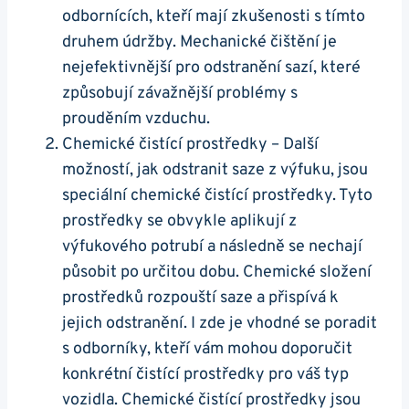
odbornících, kteří mají zkušenosti s tímto
druhem údržby. Mechanické⁣ čištění je
nejefektivnější pro odstranění sazí,⁣ které
způsobují ​závažnější problémy‍ s
prouděním⁢ vzduchu.
Chemické čistící​ prostředky – ⁢Další
možností, jak odstranit saze z ⁢výfuku, ‌jsou​
speciální chemické čistící prostředky. Tyto
prostředky se obvykle aplikují z
výfukového‌ potrubí a následně se nechají
‌působit po určitou dobu. Chemické⁤ složení
⁣prostředků rozpouští saze a přispívá k
jejich odstranění.⁢ I zde⁢ je vhodné se poradit
s odborníky, kteří vám ⁣mohou doporučit
konkrétní čistící prostředky pro⁣ váš typ
vozidla. Chemické čistící prostředky jsou