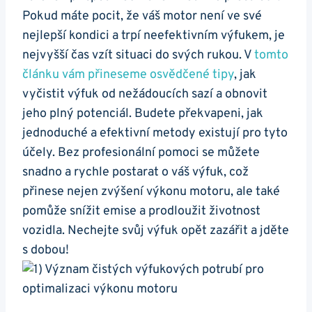
Pokud máte‌ pocit, že váš motor není ve ​své
nejlepší kondici a trpí ⁢neefektivním ⁣výfukem, ​je
nejvyšší čas vzít‌ situaci do⁤ svých rukou. V
tomto
článku vám přineseme osvědčené tipy
, jak
vyčistit výfuk od⁢ nežádoucích sazí a obnovit
‌jeho plný potenciál. Budete překvapeni, jak ​
jednoduché a efektivní metody existují⁣ pro tyto
účely. ⁣Bez profesionální pomoci se můžete
snadno a rychle ​postarat o váš výfuk, což⁣
přinese⁤ nejen zvýšení výkonu motoru, ale také⁣
pomůže snížit emise a prodloužit životnost
vozidla. Nechejte svůj výfuk⁤ opět zazářit a jděte
s dobou!