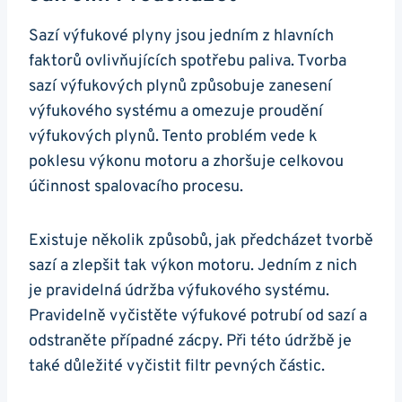
Sazí výfukové ⁣plyny jsou jedním z hlavních
faktorů ovlivňujících spotřebu paliva. Tvorba
sazí​ výfukových plynů způsobuje zanesení
výfukového systému a omezuje ‌proudění
výfukových ​plynů. Tento‍ problém vede k
⁣poklesu výkonu⁢ motoru a⁣ zhoršuje celkovou
účinnost spalovacího procesu.
Existuje několik způsobů, jak předcházet ‌tvorbě
sazí a zlepšit⁣ tak výkon​ motoru. ​Jedním z nich
je pravidelná údržba výfukového systému.
Pravidelně vyčistěte výfukové potrubí ⁣od sazí a
odstraněte‍ případné zácpy. ‌Při‍ této⁣ údržbě je
také⁤ důležité vyčistit filtr ‌pevných částic.