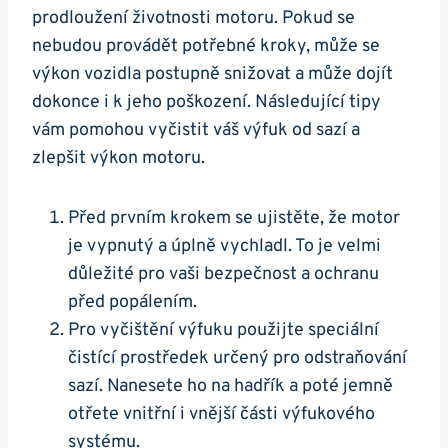
prodloužení životnosti motoru.‍ Pokud se
nebudou provádět potřebné kroky, může ‌se
výkon vozidla postupně snižovat⁣ a může ‍dojít
dokonce i ⁣k ⁤jeho ⁣poškození. Následující tipy
vám ⁤pomohou vyčistit‌ váš výfuk od sazí a
zlepšit výkon‌ motoru.
Před prvním ‌krokem⁢ se ujistěte, že motor
je vypnutý a úplně vychladl. To je‍ velmi
důležité pro ⁤vaši bezpečnost⁤ a ochranu
před ​popálením.
Pro ⁤vyčištění ⁤výfuku ⁣použijte⁣ speciální
čistící prostředek určený pro odstraňování
sazí. Nanesete ho na hadřík a poté jemně
otřete‌ vnitřní i vnější části výfukového
systému.⁢