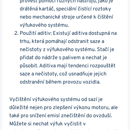
provést pomocí různých nástrojů, jako je‌
drátěná kartáč, speciální čistící roztoky
nebo mechanické stroje určené ⁢k čištění
výfukového⁤ systému.
Použití aditiv: Existují aditiva ‍dostupná na
‌trhu, která pomáhají‌ odstranit saze a
nečistoty z ⁢výfukového systému. Stačí je‌
přidat‌ do nádrže s palivem⁤ a nechat je
působit. Aditiva mají tendenci ‍rozpouštět
saze a nečistoty,​ což⁤ usnadňuje jejich
odstranění​ během provozu vozidla.
Vyčištění výfukového⁢ systému od⁤ sazí je
důležité nejen pro zlepšení ‌výkonu ⁢motoru, ⁤ale
také pro snížení emisí ​znečištění⁣ do ovzduší.
Můžete si nechat výfuk vyčistit v