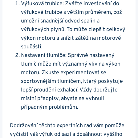
Výfuková⁢ trubice:⁣ Zvážte investování do
⁢výfukové trubice ⁤s větším průměrem, což
umožní‌ snadnější odvod​ spalin a
výfukových plynů. ⁣To může zlepšit ⁢celkový
výkon motoru a snížit ⁤zátěž na motorové
součásti.
Nastavení tlumiče: Správně nastavený
tlumič⁤ může mít významný ⁢vliv ‍na výkon
motoru.‌ Zkuste experimentovat se
sportovnějším tlumičem, který poskytuje
lepší proudění⁣ exhalací. ⁢Vždy dodržujte
‍místní předpisy,⁤ abyste se vyhnuli
případným problémům.
Dodržování‌ těchto⁤ expertních rad‍ vám pomůže
‌vyčistit⁣ váš výfuk od sazí⁢ a dosáhnout vyššího