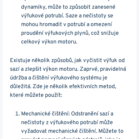
dynamiky, může to způsobit zanesené
výfukové potrubí.⁣ Saze a nečistoty se
mohou ‍hromadit⁤ v potrubí ⁢a ⁢omezení‍
proudění výfukových ‌plynů, což snižuje⁢
celkový ⁤výkon motoru.
Existuje několik způsobů, jak vyčistit výfuk od
sazí a zlepšit‌ výkon motoru. ‍Zaprvé, pravidelná
údržba a čištění výfukového⁢ systému je​
důležitá. Zde je ‌několik efektivních metod,
které můžete⁢ použít:
Mechanické čištění: Odstranění sazí a
nečistoty z⁢ výfukového potrubí může‍
vyžadovat mechanické čištění. Můžete to