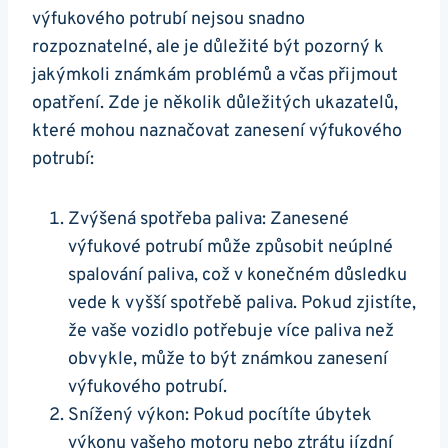
výfukového potrubí nejsou snadno
rozpoznatelné, ale je důležité být pozorný⁤ k
jakýmkoli známkám ​problémů ‌a⁣ včas přijmout
opatření. Zde je několik důležitých ukazatelů,
které⁣ mohou naznačovat zanesení výfukového
potrubí:
Zvýšená spotřeba paliva: Zanesené
výfukové potrubí ⁣může způsobit⁣ neúplné
‍spalování paliva, což v⁤ konečném důsledku
vede k vyšší‌ spotřebě‍ paliva. Pokud‌ zjistíte,‍
že vaše ⁢vozidlo potřebuje více ‌paliva než
obvykle, může to být známkou ‌zanesení
výfukového potrubí.
Snížený výkon: Pokud ⁤pocítíte ‌úbytek⁢
výkonu vašeho⁤ motoru nebo ‌ztrátu jízdní