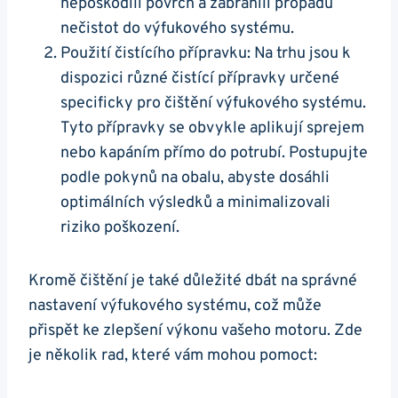
nepoškodili povrch a zabránili ⁢propadu
nečistot do‍ výfukového systému.
Použití čistícího přípravku: Na trhu ⁤jsou⁢ k
dispozici různé čistící ⁢přípravky určené
⁤specificky​ pro čištění výfukového systému.
Tyto ‌přípravky​ se obvykle aplikují sprejem
nebo kapáním přímo do potrubí. ⁢Postupujte
‍podle pokynů na⁣ obalu, abyste dosáhli
optimálních výsledků a minimalizovali
riziko poškození.
Kromě ⁤čištění je také důležité dbát na správné
nastavení‌ výfukového‌ systému, což může
přispět ke zlepšení výkonu vašeho motoru. Zde
je několik rad,⁣ které ⁢vám ​mohou⁣ pomoct: