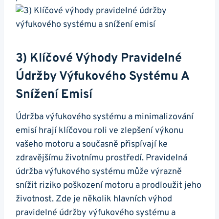
3) Klíčové Výhody Pravidelné⁣
Údržby⁢ Výfukového⁤ Systému‌ A
Snížení Emisí
Údržba⁣ výfukového‌ systému a⁣ minimalizování
emisí hrají klíčovou roli ve zlepšení výkonu‌
vašeho motoru a současně přispívají ke
zdravějšímu ⁤životnímu prostředí.‌ Pravidelná
údržba výfukového systému může výrazně
snížit riziko poškození⁢ motoru a prodloužit jeho⁤
životnost. Zde je několik hlavních výhod‍
pravidelné⁢ údržby výfukového​ systému a