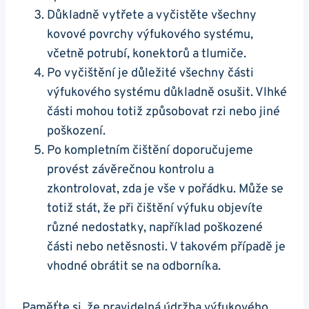
Důkladně ⁤vytřete a vyčistěte všechny
kovové ⁢povrchy výfukového ⁤systému,‍
včetně potrubí, konektorů a ‍tlumiče.
Po vyčištění je důležité všechny části
⁤výfukového systému ⁤důkladně osušit. Vlhké⁣
části‍ mohou totiž způsobovat rzi nebo jiné
poškození.
Po ⁣kompletním čištění ‌doporučujeme
provést⁢ závěrečnou​ kontrolu a
zkontrolovat, zda je ​vše v pořádku.​ Může⁤ se⁢
totiž stát, že ⁤při čištění výfuku objevíte
různé⁢ nedostatky, například ​poškozené
⁢části nebo⁢ netěsnosti. V takovém případě‌ je
vhodné obrátit ‍se ⁣na‌ odborníka.
Paměťte si,⁢ že pravidelná‍ údržba výfukového