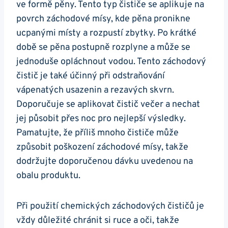
ve ​formě pěny. Tento typ čističe se aplikuje ​na
povrch záchodové mísy, kde pěna pronikne
ucpanými‍ místy a rozpustí zbytky. Po krátké
době se pěna⁢ postupně rozplyne a‌ může se
jednoduše opláchnout vodou.‍ Tento záchodový
čistič je také účinný při odstraňování
vápenatých usazenin a rezavých skvrn.
Doporučuje se aplikovat čistič večer‍ a nechat
jej působit ⁢přes noc pro nejlepší výsledky.
Pamatujte, že příliš mnoho čističe může
způsobit poškození záchodové mísy,‌ takže‌
dodržujte ‍doporučenou dávku uvedenou​ na‌
obalu produktu.
Při použití chemických záchodových čističů je
⁤vždy důležité chránit si ruce a oči, takže