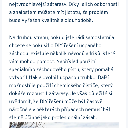
nejtvrdohlavější zátarasy. Díky jejich odbornosti
a znalostem můžete ​mít jistotu, že problém
bude vyřešen kvalitně a ​dlouhodobě.
Na druhou stranu,⁣ pokud jste rádi samostatní a
chcete se pokusit o‌ DIY řešení ucpaného
záchodu,⁤ existuje několik návodů a triků,⁣ které
‌vám mohou pomoct.‍ Například použití
speciálního záchodového pístu, který pomáhá⁤
vytvořit tlak a uvolnit ucpanou trubku. Další
možností ​je použití⁤ chemického čističe, který
dokáže rozpustit zátarasy. Je však důležité si
uvědomit, že​ DIY řešení ⁣může být časově
náročné ⁢a ‍v některých případech nemusí být
stejně účinné ‌jako profesionální zásah.