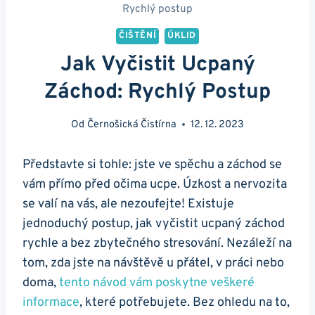
Rychlý postup
ČIŠTĚNÍ
ÚKLID
Jak Vyčistit Ucpaný
Záchod: Rychlý Postup
Od
Černošická Čistírna
12. 12. 2023
Představte si tohle: jste ve spěchu a záchod se
vám⁤ přímo před očima ucpe. ⁣Úzkost a nervozita
se valí ‍na vás, ale⁢ nezoufejte! Existuje
jednoduchý postup, jak vyčistit ucpaný‌ záchod
rychle ‍a bez zbytečného stresování. Nezáleží na
tom, zda jste na návštěvě ⁢u přátel, v práci nebo
doma,​
tento návod vám poskytne ‍veškeré
informace
, které potřebujete. Bez ohledu na to,