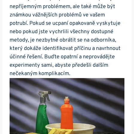
nepříjemným ⁤problémem, ale také může⁤ být
⁤známkou vážnějších problémů ve vašem
potrubí. Pokud se ucpaní‍ opakovaně vyskytuje
nebo pokud jste vychrlili ‍všechny dostupné
metody, je nezbytné obrátit ⁤se na odborníka,
který ⁢dokáže identifikovat příčinu​ a navrhnout
účinné řešení. Buďte opatrní a neprovádějte
⁤experimenty sami, abyste předešli dalším
nečekaným komplikacím.