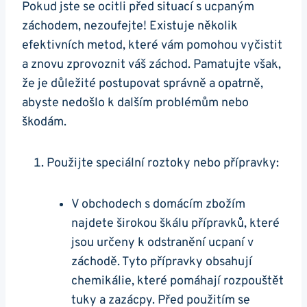
Pokud jste se ocitli ‍před‍ situací s ucpaným
záchodem, nezoufejte! Existuje několik
efektivních metod, které vám pomohou vyčistit
a znovu zprovoznit⁢ váš záchod. Pamatujte však,
že je důležité postupovat správně a opatrně,
abyste nedošlo k dalším problémům nebo
škodám.
Použijte speciální roztoky ​nebo přípravky:
V obchodech s domácím zbožím
najdete⁣ širokou škálu přípravků,‍ které
jsou určeny k odstranění ucpaní ⁣v
záchodě. Tyto ‌přípravky obsahují
chemikálie, které​ pomáhají rozpouštět
tuky a zazácpy. Před použitím se