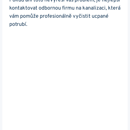
Pokud ani toto nevyřeší váš problém, je nejlepší
kontaktovat ​odbornou firmu ‌na kanalizaci, která
vám pomůže⁣ profesionálně vyčistit‍ ucpané
potrubí.