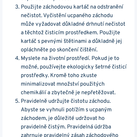
Použijte záchodovou kartáč na odstranění
⁢nečistot. Vyčistění ucpaného záchodu
může vyžadovat důkladné drhnutí nečistot‌
a⁤ těchtož čisticím prostředkem. Použijte
kartáč s ‌pevnými ⁣štětinami a důkladně jej ​
opláchněte po skončení čištění.
Myslete na životní prostředí.‌ Pokud je to
možné, používejte ekologicky šetrné čisticí
prostředky.‍ Kromě toho ⁣zkuste
minimalizovat množství použitých
chemikálií a zbytečně‍ je ‍nepřetěžovat.
Pravidelně udržujte čistotu záchodu.
Abyste se vyhnuli​ potížím s ucpaným
záchodem, je důležité udržovat ho
pravidelně čistým. Pravidelná údržba
zahrnuje pravidelný zásah záchodového