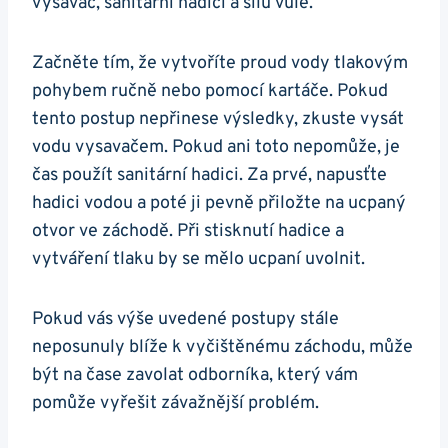
vysavač, sanitární hadici​ a sílu vůle.
Začněte tím, že vytvoříte proud vody tlakovým
pohybem ručně nebo pomocí ‌kartáče. Pokud
tento postup nepřinese výsledky, zkuste​ vysát
vodu vysavačem. Pokud ani ‍toto nepomůže, je
čas použít sanitární hadici. Za prvé, napusťte
hadici vodou a poté ji pevně přiložte na‌ ucpaný
otvor‌ ve záchodě. Při stisknutí hadice a
vytváření tlaku by se ‍mělo‍ ucpaní uvolnit.
Pokud vás výše uvedené postupy stále
neposunuly blíže⁣ k vyčištěnému⁣ záchodu, může
být na čase zavolat ‍odborníka, který vám
pomůže vyřešit závažnější problém.