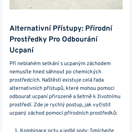
Alternativní Přístupy: ‍Přírodní
‌prostředky Pro Odbourání
Ucpaní
Při neblahém setkání s ucpaným záchodem
nemusíte hned sáhnout po chemických
⁢prostředcích. Naštěstí existuje celá řada​
alternativních přístupů, které‍ mohou pomoci
odbourat ucpaní přirozeně a šetrně k životnímu
prostředí. Zde je rychlý postup, jak vyčistit⁣
ucpaný záchod pomocí přírodních ‌prostředků:
Kombinace ‌octu a jedlé sody: Smíchejte