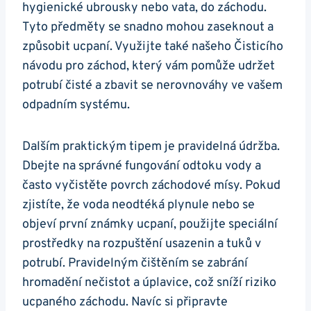
hygienické ⁢ubrousky nebo vata, do záchodu.
Tyto předměty se⁢ snadno mohou zaseknout a
způsobit ucpaní. ‌Využijte také našeho ​Čisticího
návodu pro záchod,​ který vám⁢ pomůže udržet
potrubí čisté a zbavit se nerovnováhy ve vašem
odpadním systému.
Dalším praktickým⁤ tipem je pravidelná údržba.
Dbejte na správné ‍fungování odtoku vody a
často vyčistěte povrch záchodové mísy. ⁢Pokud
zjistíte, že voda neodtéká plynule⁢ nebo se
objeví ‍první známky ucpaní, ​použijte speciální
prostředky na rozpuštění usazenin a tuků v
potrubí. Pravidelným ‌čištěním ⁢se zabrání⁣
hromadění nečistot a úplavice, což sníží riziko
ucpaného záchodu. Navíc si připravte