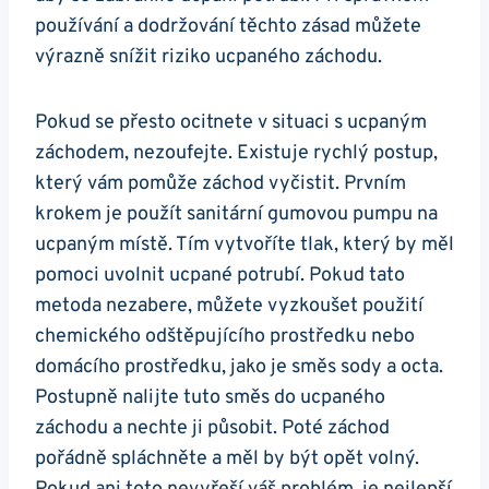
používání a dodržování těchto zásad můžete
výrazně⁢ snížit riziko ucpaného záchodu.
Pokud se přesto ocitnete v situaci s ucpaným
záchodem, nezoufejte. Existuje rychlý ​postup,
který vám‌ pomůže záchod vyčistit. Prvním
krokem je použít sanitární⁤ gumovou pumpu na
ucpaným místě. Tím vytvoříte tlak,⁣ který by měl
⁤pomoci uvolnit ucpané potrubí. Pokud tato
metoda nezabere,‍ můžete vyzkoušet použití
chemického ​odštěpujícího prostředku⁤ nebo
domácího prostředku, jako je směs sody a octa.
Postupně nalijte‍ tuto směs do ucpaného
záchodu a nechte ji působit. Poté záchod
pořádně spláchněte ​a měl by být opět ​volný.