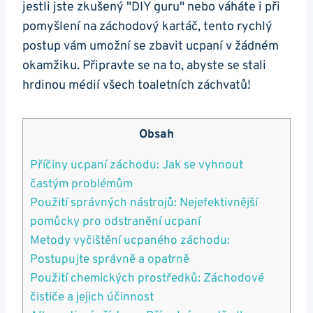
jestli jste zkušený "DIY guru" nebo váháte i při
pomyšlení na záchodový kartáč, tento‍ rychlý
postup vám umožní se‌ zbavit ucpaní v žádném ​
okamžiku. Připravte se na to, abyste se stali
hrdinou médií všech toaletních záchvatů!
Obsah
Příčiny ucpaní záchodu: Jak​ se vyhnout
častým problémům
Použití ‍správných nástrojů: Nejefektivnější
pomůcky pro odstranění ucpaní
Metody vyčištění ucpaného záchodu:
Postupujte správně a opatrně
Použití chemických prostředků: Záchodové
čističe a jejich účinnost