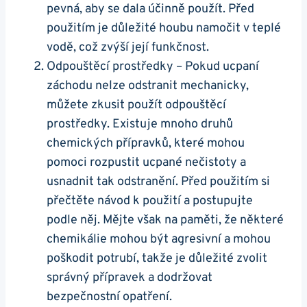
pevná, aby se⁢ dala účinně použít. Před
použitím je důležité‍ houbu namočit v teplé
vodě, což zvýší⁢ její funkčnost.
Odpouštěcí prostředky – Pokud ucpaní
záchodu nelze odstranit mechanicky,
můžete zkusit použít ‍odpouštěcí
prostředky. Existuje⁢ mnoho druhů
‍chemických přípravků, které mohou
pomoci ‍rozpustit‌ ucpané ⁤nečistoty a
usnadnit tak odstranění. Před použitím si
přečtěte ‍návod k použití a postupujte
podle něj. Mějte‍ však na paměti, že některé
chemikálie mohou být agresivní a mohou
poškodit potrubí,⁢ takže je důležité zvolit‍
správný přípravek ⁢a dodržovat‍
bezpečnostní opatření.