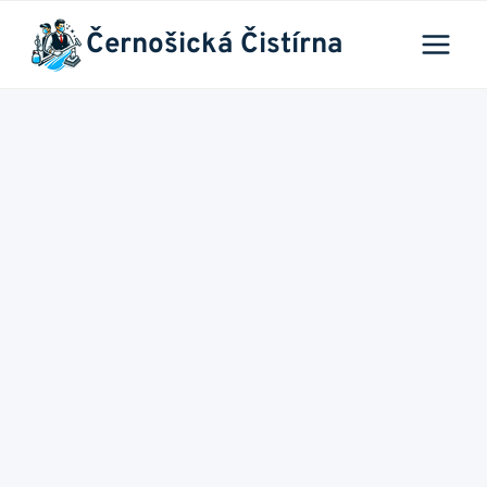
Přeskočit
Černošická Čistírna
na
obsah