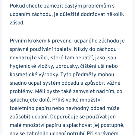
Pokud chcete zamezit častým problémům s
⁢ucpaním záchodu, je důležité⁤ dodržovat několik
‌zásad.
Prvním ⁢krokem k prevenci ucpaného​ záchodu ⁣je
správné ‍používání toalety. Nikdy do záchodu
nevhazujte věci, které tam nepatří, jako jsou
hygienické vložky, ubrousky, čištění uší nebo
kosmetické výrobky. Tyto​ předměty mohou
snadno ucpat systém odpadu a​ způsobit vážné
problémy. ⁢Měli byste ⁤také zamyslet nad ‌tím, co⁤
splachujete dolů. Příliš velké množství
toaletního ⁢papíru nebo nevhodný odpad může
způsobit ucpaní.‌ Doporučuje se ‌používat jen‍
malé množství papíru a splachovat jej ​postupně,
aby se zabránilo ucpaní potrubí.⁢ Při správném