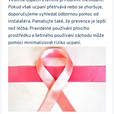
Věštíme úspěch‍ s⁣ těmito přírodními‌ metodami!
Pokud však ucpaní přetrvává nebo se zhoršuje,
⁢doporučujeme vyhledat ⁢odbornou pomoc od
instalatéra.‌ Pamatujte také, že⁣ prevence je ‍lepší
než‌ léčba. Pravidelné používání plnicího
‍prostředku a ‌šetrného používání záchodu může
‍pomoci minimalizovat riziko ucpaní.