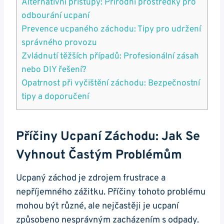
Alternativní přístupy: ‍Přírodní ‌prostředky pro
odbourání ucpaní
Prevence ucpaného záchodu:⁣ Tipy‍ pro udržení
správného⁢ provozu
Zvládnutí těžších případů: Profesionální zásah​
nebo ⁤DIY‍ řešení?
Opatrnost⁤ při vyčištění záchodu: Bezpečnostní
tipy a doporučení
Příčiny Ucpaní Záchodu: Jak​ Se
Vyhnout Častým Problémům
Ucpaný záchod je zdrojem⁤ frustrace a
nepříjemného‍ zážitku. Příčiny tohoto problému
mohou být různé, ale ⁤nejčastěji je ucpaní
způsobeno nesprávným zacházením s odpady.⁣