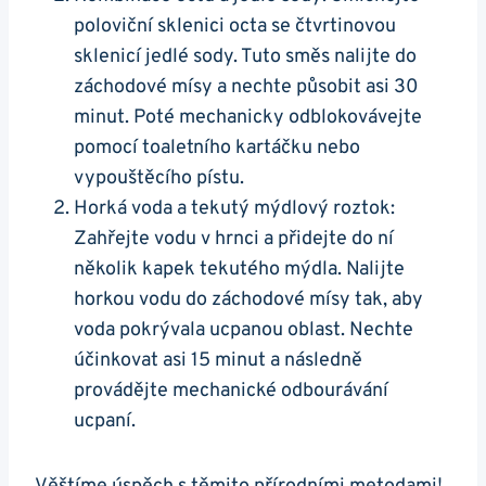
poloviční sklenici octa se čtvrtinovou
sklenicí jedlé sody.‌ Tuto směs nalijte do
záchodové mísy a nechte ⁣působit⁢ asi⁢ 30
minut. Poté mechanicky⁣ odblokovávejte⁤
pomocí‌ toaletního kartáčku ⁣nebo
vypouštěcího pístu.
Horká voda ‌a tekutý mýdlový roztok:
‌Zahřejte vodu v hrnci a přidejte do ní
několik kapek tekutého mýdla. Nalijte
horkou vodu do záchodové ​mísy tak, aby
voda pokrývala ucpanou oblast. Nechte
účinkovat asi 15 minut a následně
provádějte mechanické odbourávání
ucpaní.