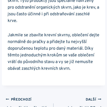
skvrn. Tyto produkty jsou speciálně navrženy
pro odstranění organických skvrn, jako je krev, a
jsou často účinné i při odstraňování zaschlé
krve.
Jakmile se zbavíte krevní skvrny, oblečení dejte
normálně do pračky a přidejte tu nejvyšší
doporučenou teplotu pro daný materiál. Díky
těmto jednoduchým krokům se vaše oblečení
vrátí do původního stavu a vy se již nemusíte
obávat zaschlých krevních skvrn.
Navigace
PŘEDCHOZÍ
DALŠÍ