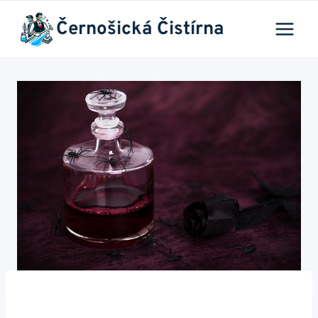
Přeskočit
Černošická Čistírna
na
obsah