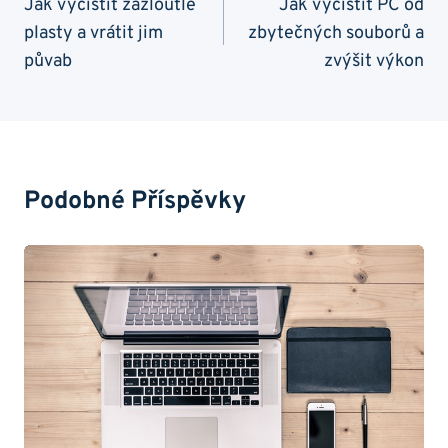
Pro
Jak vyčistit zažloutlé
Jak vyčistit PC od
plasty a vrátit jim
zbytečných souborů a
Příspěvek
půvab
zvýšit výkon
Podobné Příspěvky