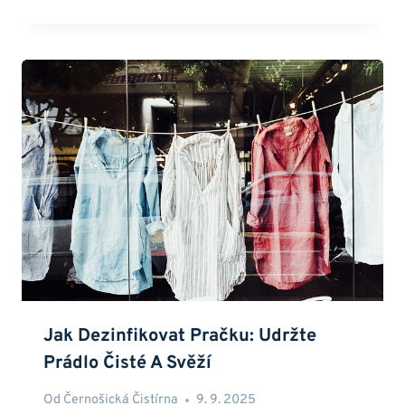
Jak Dezinfikovat Pračku: Udržte
Prádlo Čisté A Svěží
Od
Černošická Čistírna
9. 9. 2025