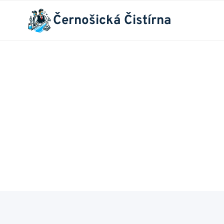
Přeskočit
Černošická Čistírna
na
obsah