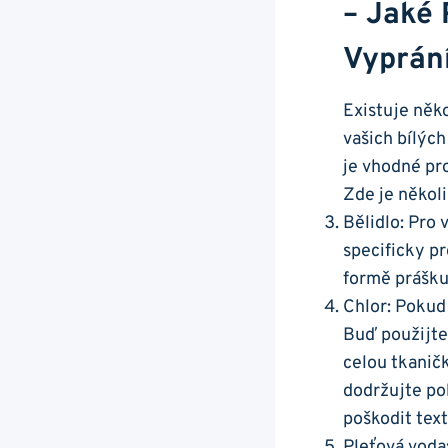
– Jaké 
Vyprání
Existuje něk
vašich bílých
je vhodné pr
Zde je několi
Bělidlo: Pro 
specificky p
formě prášku
Chlor: Pokud 
Buď použijte
celou tkanič
dodržujte po
poškodit texti
Pleťová voda