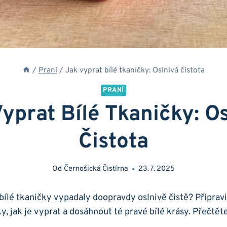
/
Praní
/
Jak vyprat bílé tkaničky: Oslnivá čistota
PRANÍ
yprat Bílé Tkaničky: O
Čistota
Od
Černošická Čistírna
23. 7. 2025
bílé tkaničky vypadaly doopravdy oslnivě čistě? Připravi
iky, jak je vyprat a dosáhnout té pravé bílé krásy. Přečtět