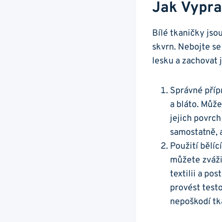
Jak Vypra
Bílé tkaničky jso
skvrn. Nebojte se
lesku a zachovat j
Správné přípr
a bláto. Můž
jejich povrch
samostatně, a
Použití bělíc
můžete zvážit
textilii a po
provést testo
nepoškodí tk