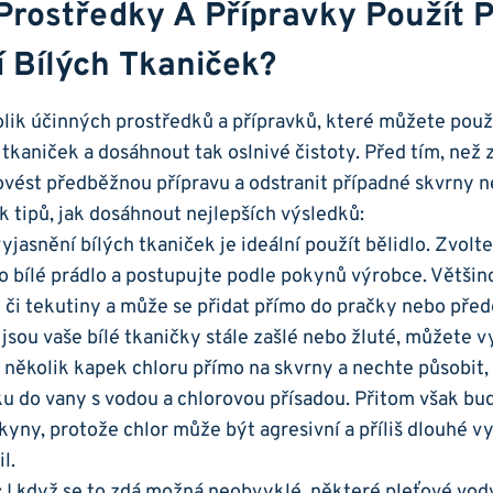
Prostředky A Přípravky Použít 
 Bílých Tkaniček?
olik účinných prostředků a přípravků, které můžete použ
 tkaniček a dosáhnout tak oslnivé čistoty. Před tím, než 
ovést předběžnou přípravu a odstranit případné skvrny n
k tipů, jak dosáhnout nejlepších výsledků:
vyjasnění bílých tkaniček je ideální použít bělidlo. Zvolt
ro bílé prádlo a postupujte podle pokynů výrobce. Většin
 či tekutiny a může se přidat přímo do pračky nebo pře
jsou vaše bílé tkaničky stále zašlé nebo žluté, můžete v
 několik kapek chloru přímo na skvrny a nechte působit
ku do vany s vodou a chlorovou přísadou. Přitom však buď
kyny, protože chlor může být agresivní a příliš dlouhé 
l.
: I když se to zdá možná neobvyklé, některé pleťové vody