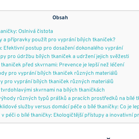
Obsah
kaničky: Oslnivá čistota
y a přípravky použít pro vyprání bílých tkaniček?
: Efektivní postup pro dosažení dokonalého vyprání
py pro údržbu bílých tkaniček a udržení jejich svěžesti
 tkaniček před skvrnami: Prevence je lepší než léčení
ody pro vyprání bílých tkaniček různých materiálů
y pro vyprání bílých tkaniček různých materiálů
 s tvrdohlavými skvrnami na bílých tkaničkách
výhody různých typů prášků a pracích prostředků na bílé t
klidové služby versus domácí péče o bílé tkaničky: Co je le
v péči o bílé tkaničky: Ekologičtější přístupy a inovativní 