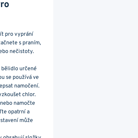
Pro
ít pro vyprání
začnete s praním,
ebo nečistoty.
e bělidlo určené
ou se používá ve
depsat namočení.
yzkoušet chlor.
, nebo namočte
te opatrní a
vystavení může
 obsahují složky,