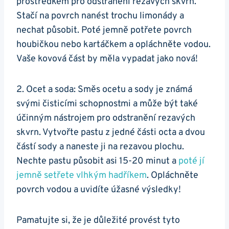
prostředkem pro odstranění rezavých skvrn.
Stačí na povrch nanést trochu limonády a
nechat působit. Poté jemně potřete povrch
houbičkou nebo kartáčkem a opláchněte vodou.
Vaše kovová část by měla vypadat jako nová!
2. Ocet a soda: Směs ocetu a sody je známá
svými čisticími schopnostmi a může být také
účinným nástrojem pro odstranění rezavých
skvrn. Vytvořte pastu z jedné části octa a dvou
částí sody a naneste ji na rezavou plochu.
Nechte pastu působit asi 15-20 minut a
poté jí
jemně setřete vlhkým hadříkem
. Opláchněte
povrch vodou a uvidíte úžasné výsledky!
Pamatujte si, že je důležité provést tyto