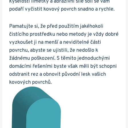
kyselosti limetky a abrazivní síle soli se vám
podaří vyčistit kovový povrch snadno a rychle.
Pamatujte si, že před použitím jakéhokoli
čistícího prostředku nebo metody je vždy dobré
vyzkoušet ji na menší a neviditelné části
povrchu, abyste se ujistili, že nedošlo k
žádnému poškození. S těmito jednoduchými
domácími řešeními byste však měli být schopni
odstranit rez a obnovit původní lesk vašich
kovových povrchů.