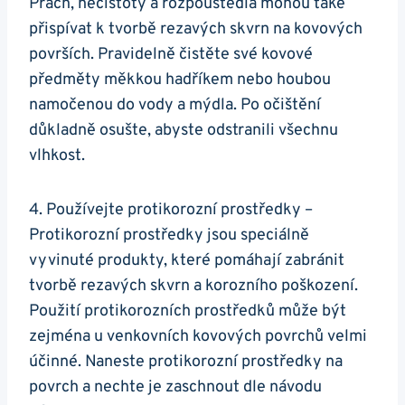
Prach, nečistoty a rozpouštědla mohou také
přispívat k tvorbě rezavých skvrn na kovových
površích. Pravidelně čistěte své kovové
předměty měkkou hadříkem nebo houbou
namočenou do vody a mýdla. Po očištění
důkladně osušte, abyste odstranili všechnu
vlhkost.
4. Používejte protikorozní prostředky –
Protikorozní prostředky jsou speciálně
vyvinuté produkty, které pomáhají zabránit
tvorbě rezavých skvrn a korozního poškození.
Použití protikorozních prostředků může být
zejména u venkovních kovových povrchů velmi
účinné. Naneste protikorozní prostředky na
povrch a nechte je zaschnout dle návodu