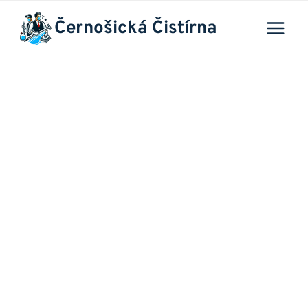
Přeskočit
Černošická Čistírna
na
obsah