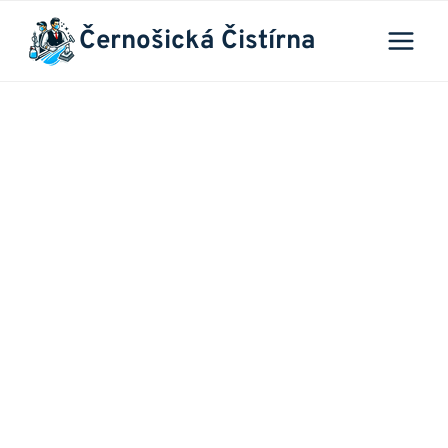
Přeskočit
Černošická Čistírna
na
obsah