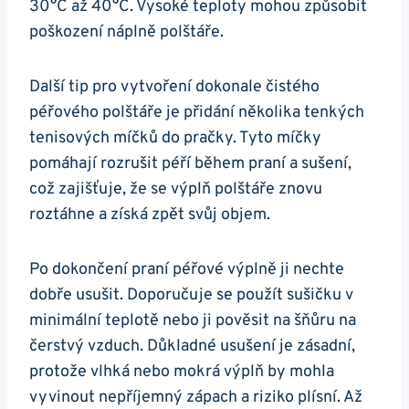
30°C až 40°C. Vysoké teploty mohou způsobit
poškození náplně polštáře.
Další tip pro vytvoření dokonale čistého
péřového polštáře je přidání několika tenkých
tenisových míčků do pračky. Tyto míčky
pomáhají rozrušit péří během praní a sušení,
což zajišťuje, že se výplň polštáře znovu
roztáhne a získá zpět svůj objem.
Po dokončení praní péřové výplně ji nechte
dobře usušit. Doporučuje se použít sušičku v
minimální teplotě nebo ji pověsit na šňůru na
čerstvý vzduch. Důkladné usušení je zásadní,
protože vlhká nebo mokrá výplň by mohla
vyvinout nepříjemný zápach a riziko plísní. Až