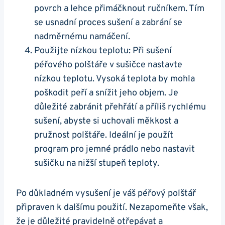
povrch a lehce přimáčknout ručníkem. Tím
se usnadní proces sušení a zabrání se
nadměrnému namáčení.
Použijte nízkou teplotu: Při sušení
péřového polštáře v sušičce nastavte
nízkou teplotu. Vysoká teplota by mohla
poškodit peří a snížit jeho objem. Je
důležité zabránit přehřátí a příliš rychlému
sušení, abyste si uchovali měkkost a
pružnost polštáře. Ideální je použít
program pro jemné prádlo nebo nastavit
sušičku na nižší stupeň teploty.
Po důkladném vysušení je váš péřový polštář
připraven k dalšímu použití. Nezapomeňte však,
že je důležité pravidelně otřepávat a