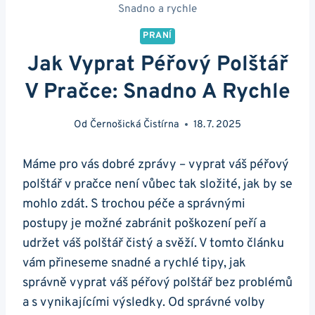
Snadno a rychle
PRANÍ
Jak Vyprat Péřový Polštář
V Pračce: Snadno A Rychle
Od
Černošická Čistírna
18. 7. 2025
Máme pro vás dobré zprávy – vyprat váš péřový
polštář v pračce není vůbec tak složité, jak by se
mohlo zdát. S trochou péče a správnými
postupy je možné zabránit poškození peří a
udržet váš polštář čistý a svěží. V tomto článku
vám přineseme snadné a rychlé tipy, jak
správně vyprat váš péřový polštář bez problémů
a s vynikajícími výsledky. Od správné volby