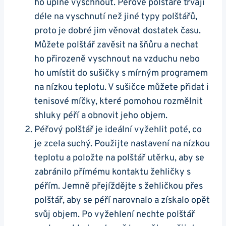
ho úplně vyschnout. Péřové polštáře trvají
déle na vyschnutí než jiné typy polštářů,
proto je dobré jim věnovat dostatek času.
Můžete polštář zavěsit na šňůru a nechat
ho přirozeně vyschnout na vzduchu nebo
ho umístit do sušičky s mírným programem
na nízkou teplotu. V sušičce můžete přidat i
tenisové míčky, které pomohou rozmělnit
shluky péří a obnovit jeho objem.
Péřový polštář je ideální vyžehlit poté, co
je zcela suchý. Použijte nastavení na nízkou
teplotu a položte na polštář utěrku, aby se
zabránilo přímému kontaktu žehličky s
péřím. Jemně přejíždějte s žehličkou přes
polštář, aby se péří narovnalo a získalo opět
svůj objem. Po vyžehlení nechte polštář