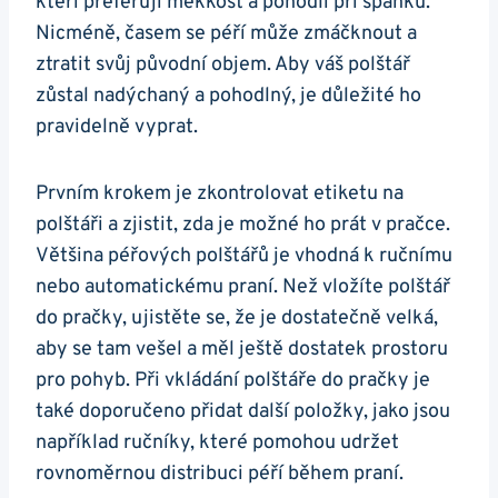
kteří preferují měkkost a pohodlí při spánku.
Nicméně, časem se péří může zmáčknout a
ztratit svůj původní objem. Aby váš polštář
zůstal nadýchaný a pohodlný, je důležité ho
pravidelně vyprat.
Prvním krokem je zkontrolovat etiketu na
polštáři a zjistit, zda je možné ho prát v pračce.
Většina péřových polštářů je vhodná k ručnímu
nebo automatickému praní. Než vložíte polštář
do pračky, ujistěte se, že je dostatečně velká,
aby se tam vešel a měl ještě dostatek prostoru
pro pohyb. Při vkládání polštáře do pračky je
také doporučeno přidat další položky, jako jsou
například ručníky, které pomohou udržet
rovnoměrnou distribuci péří během praní.