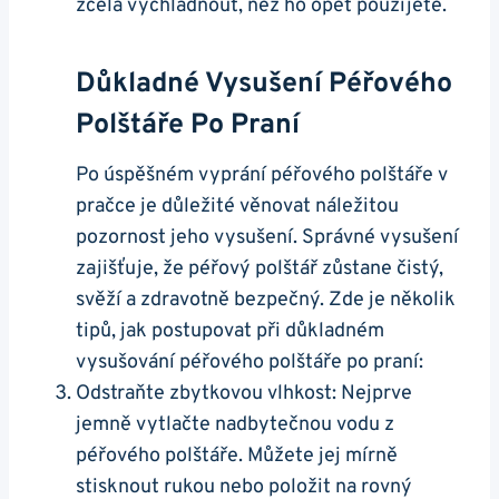
zcela vychladnout, než ho opět použijete.
Důkladné Vysušení Péřového
Polštáře Po Praní
Po úspěšném vyprání péřového polštáře v
pračce je důležité věnovat náležitou
pozornost jeho vysušení. Správné vysušení
zajišťuje, že péřový polštář zůstane čistý,
svěží a zdravotně bezpečný. Zde je několik
tipů, jak postupovat při důkladném
vysušování péřového polštáře po praní:
Odstraňte zbytkovou vlhkost: Nejprve
jemně vytlačte nadbytečnou vodu z
péřového polštáře. Můžete jej mírně
stisknout rukou nebo položit na rovný