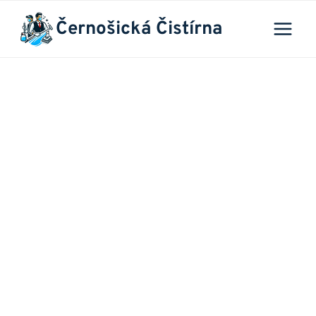
Přeskočit
Černošická Čistírna
na
obsah