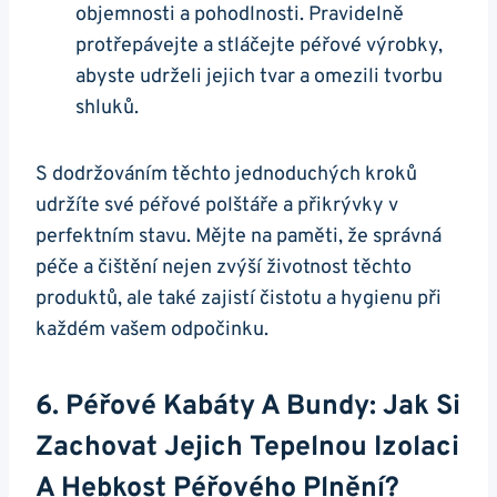
objemnosti a pohodlnosti. Pravidelně
protřepávejte a stláčejte péřové výrobky,
abyste udrželi jejich tvar a omezili tvorbu
shluků.
S dodržováním těchto jednoduchých kroků
udržíte své péřové polštáře a přikrývky v
perfektním stavu. Mějte na paměti, že správná
péče a čištění nejen zvýší životnost těchto
produktů, ale také zajistí čistotu a hygienu při
každém vašem odpočinku.
6. Péřové Kabáty A Bundy: Jak Si
Zachovat Jejich Tepelnou Izolaci
A Hebkost Péřového Plnění?