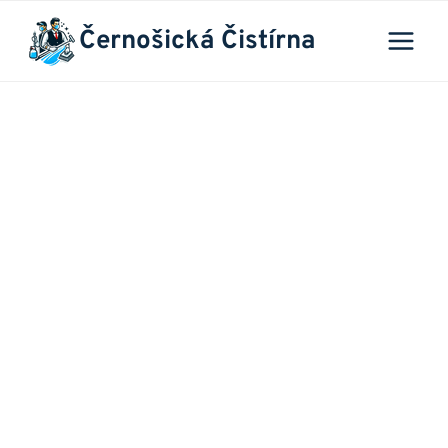
Přeskočit
Černošická Čistírna
na
obsah