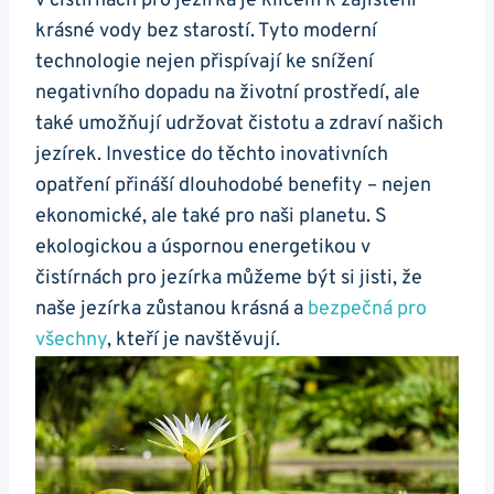
v čistírnách pro jezírka je klíčem k zajištění
krásné vody bez starostí. Tyto moderní
technologie nejen přispívají ke snížení
negativního dopadu na životní prostředí, ale
také umožňují udržovat čistotu a zdraví našich
jezírek. Investice do těchto inovativních
opatření přináší dlouhodobé benefity – nejen
ekonomické, ale také pro naši planetu. S
ekologickou a úspornou energetikou v
čistírnách pro jezírka můžeme být si jisti, že
naše jezírka zůstanou krásná a
bezpečná pro
všechny
, kteří je navštěvují.