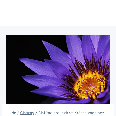
/
Čistírny
/
Čistírna pro jezírka: Krásná voda bez