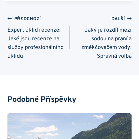
Navigace
PŘEDCHOZÍ
DALŠÍ
Pro
Expert úklid recenze:
Jaký je rozdíl mezi
Jaké jsou recenze na
sodou na praní a
Příspěvek
služby profesionálního
změkčovačem vody:
úklidu
Správná volba
Podobné Příspěvky