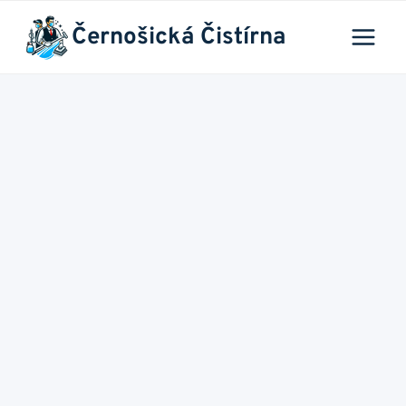
Přeskočit
Černošická Čistírna
na
obsah