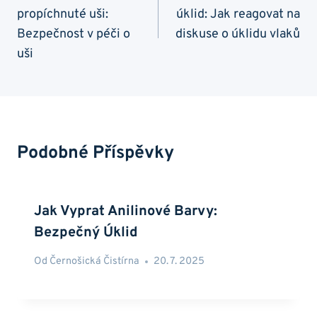
propíchnuté uši:
úklid: Jak reagovat na
Příspěvek
Bezpečnost v péči o
diskuse o úklidu vlaků
uši
Podobné Příspěvky
Jak Vyprat Anilinové Barvy:
Bezpečný Úklid
Od
Černošická Čistírna
20. 7. 2025