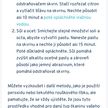
odstraňovačem skvrn. Stačí rozřezat citron
a vytlačit šťávu na skvrnu. Nechte působit
asi 10 minut a
poté opláchněte vlažnou
vodou
.
Sůl a ocet: Smíchejte stejné množství soli a
octa, abyste vytvořili pastu. Naneste pastu
na skvrnu a nechte ji působit asi 15 minut.
Poté důkladně opláchněte. Sůl pomáhá
zvýšit alkalitu ocetné pasty a zároveň
působí jako jemný abrazivum, které
pomáhá odstraňovat skvrny.
Můžete vyzkoušet i další metody, jako je použití
peroxidu nebo tekutého rouškového líbku, ale
pamatujte, že se vždy ujistěte, že jsou tyto
prostředky vhodné pro daný typ tkaniny vašeho