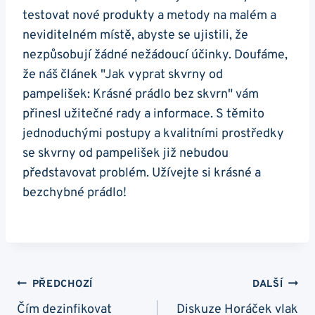
testovat nové produkty a metody na malém a
neviditelném místě, abyste se ujistili, že
nezpůsobují žádné nežádoucí účinky. Doufáme,
že náš článek "Jak vyprat skvrny od
pampelišek: Krásné prádlo bez skvrn" vám
přinesl užitečné rady a informace. S těmito
jednoduchými postupy a kvalitními prostředky
se skvrny od pampelišek již nebudou
představovat problém. Užívejte si krásné a
bezchybné prádlo!
Navigace
PŘEDCHOZÍ
DALŠÍ
Pro
Čím dezinfikovat
Diskuze Horáček vlak