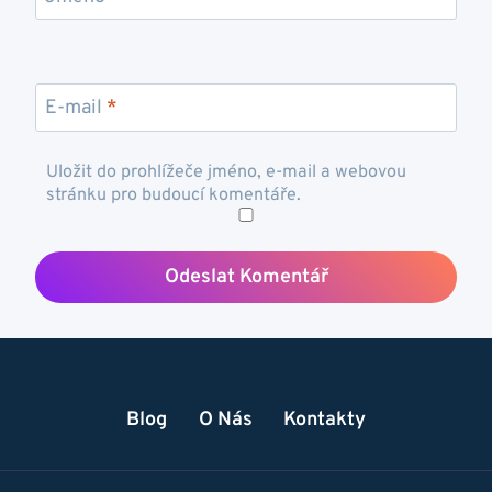
E-mail
*
Uložit do prohlížeče jméno, e-mail a webovou
stránku pro budoucí komentáře.
Blog
O Nás
Kontakty