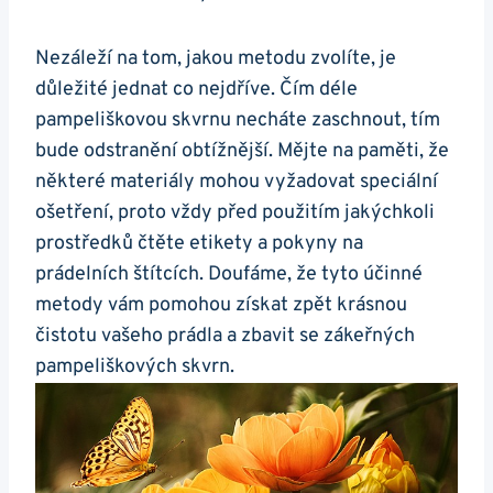
Nezáleží na tom, jakou metodu zvolíte, je
důležité jednat co nejdříve. Čím déle
pampeliškovou skvrnu necháte zaschnout, tím
bude odstranění obtížnější. Mějte na paměti, že
některé materiály mohou vyžadovat speciální
ošetření, proto vždy před použitím jakýchkoli
prostředků čtěte etikety a pokyny na
prádelních štítcích. Doufáme, že tyto účinné
metody vám pomohou získat zpět krásnou
čistotu vašeho prádla a zbavit se zákeřných
pampeliškových skvrn.