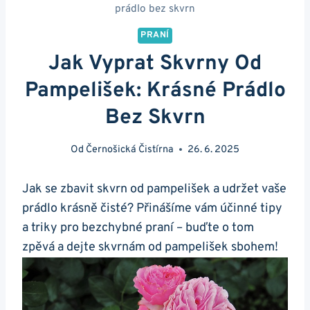
prádlo bez skvrn
PRANÍ
Jak Vyprat Skvrny Od
Pampelišek: Krásné Prádlo
Bez Skvrn
Od
Černošická Čistírna
26. 6. 2025
Jak se zbavit skvrn od pampelišek a udržet vaše
prádlo krásně čisté? Přinášíme vám účinné tipy
a triky pro bezchybné praní – buďte o tom
zpěvá a dejte skvrnám od pampelišek sbohem!