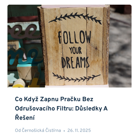
Co Když Zapnu Pračku Bez
Odrušovacího Filtru: Důsledky A
Řešení
Od
Černošická Čistírna
26. 11. 2025