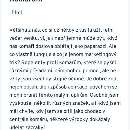
„`html
Většina z nás, co si už někdy zkusila užít letní
večer venku, ví, jak nepříjemné může být, když
nás komáři doslova oblétají jako paparazzi. Ale
co vlastně funguje a co je jenom marketingový
trik? Repelenty proti komárům, které se pyšní
různými přísadami, nám mohou pomoci, ale ne
vždy jsou všechny stejně účinné. Je dobré znát
nejen obsah, ale i způsob aplikace, abychom se
mohli bránit těmto malým upírům. Osobně jsem
vyzkoušel několik různých značek, a i když jsem
měl chvíle, kdy jsem se cítil jako chodec v
centrále komárů, některé výrobky dokázaly
udělat zázraky!