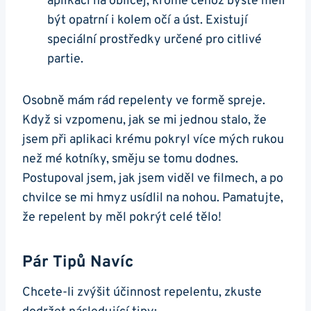
aplikaci na obličej, kromě čehož byste měli
být opatrní i kolem očí a úst. Existují
speciální prostředky určené pro citlivé
partie.
Osobně mám rád repelenty ve formě spreje.
Když si vzpomenu, jak se mi jednou stalo, že
jsem při aplikaci krému pokryl více mých rukou
než mé kotníky, směju se tomu dodnes.
Postupoval jsem, jak jsem viděl ve filmech, a po
chvilce se mi hmyz usídlil na nohou. Pamatujte,
že repelent by měl pokrýt celé tělo!
Pár Tipů Navíc
Chcete-li zvýšit účinnost repelentu, zkuste