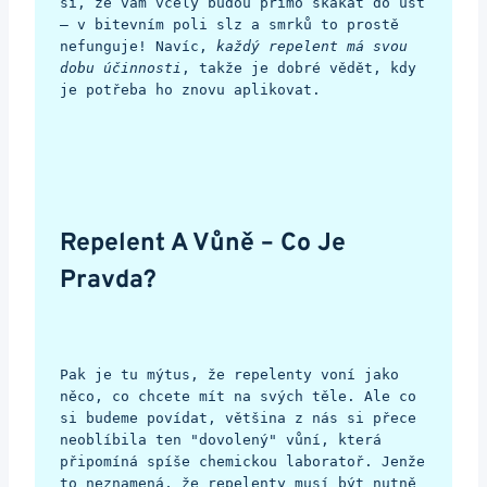
si, že vám včely budou přímo skákat do úst 
– v bitevním poli slz a smrků to prostě 
nefunguje! Navíc, 
každý repelent má svou 
dobu účinnosti
, takže je dobré vědět, kdy 
je potřeba ho znovu aplikovat.
Repelent A Vůně – Co Je 
Pravda?
Pak je tu mýtus, že repelenty voní jako 
něco, co chcete mít na svých těle. Ale co 
si budeme povídat, většina z nás si přece 
neoblíbila ten "dovolený" vůní, která 
připomíná spíše chemickou laboratoř. Jenže 
to neznamená, že repelenty musí být nutně 