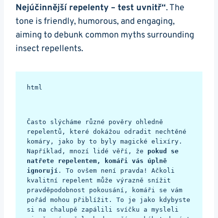
Nejúčinnější repelenty – test uvnitř“
. The
tone is friendly, humorous, and engaging,
aiming to debunk common myths surrounding
insect repellents.
html

Často slýcháme různé pověry ohledně 
repelentů, které dokážou odradit nechtěné 
komáry, jako by to byly magické elixíry. 
Například, mnozí lidé věří, že 
pokud se 
natřete repelentem, komáři vás úplně 
ignorují
. To ovšem není pravda! Ačkoli 
kvalitní repelent může výrazně snížit 
pravděpodobnost pokousání, komáři se vám 
pořád mohou přiblížit. To je jako kdybyste 
si na chalupě zapálili svíčku a mysleli 