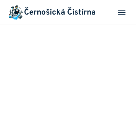
Přeskočit
Černošická Čistírna
na
obsah