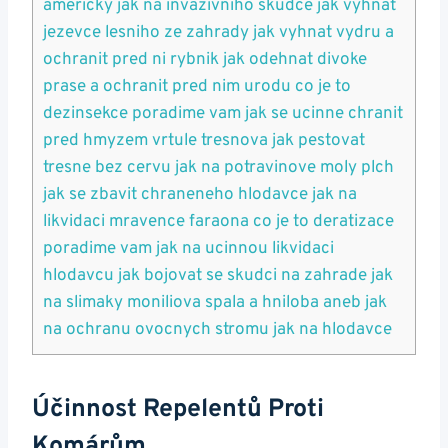
americky jak na invazivniho skudce jak vyhnat
jezevce lesniho ze zahrady jak vyhnat vydru a
ochranit pred ni rybnik jak odehnat divoke
prase a ochranit pred nim urodu co je to
dezinsekce poradime vam jak se ucinne chranit
pred hmyzem vrtule tresnova jak pestovat
tresne bez cervu jak na potravinove moly plch
jak se zbavit chraneneho hlodavce jak na
likvidaci mravence faraona co je to deratizace
poradime vam jak na ucinnou likvidaci
hlodavcu jak bojovat se skudci na zahrade jak
na slimaky moniliova spala a hniloba aneb jak
na ochranu ovocnych stromu jak na hlodavce
Účinnost Repelentů Proti
Komárům