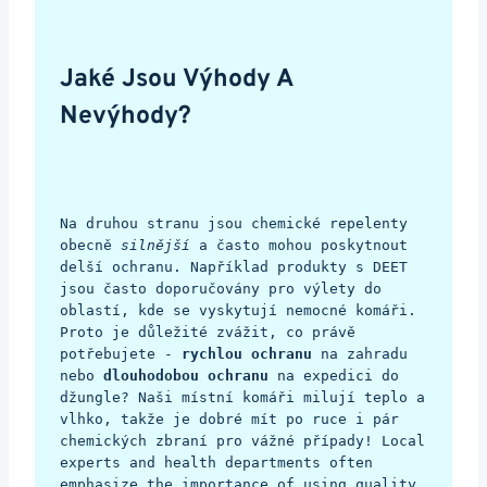
Jaké Jsou Výhody A 
Nevýhody?
Na druhou stranu jsou chemické repelenty 
obecně 
silnější
 a často mohou poskytnout 
delší ochranu. Například produkty s DEET 
jsou často doporučovány pro výlety do 
oblastí, kde se vyskytují nemocné komáři. 
Proto je důležité zvážit, co právě 
potřebujete - 
rychlou ochranu
 na zahradu 
nebo 
dlouhodobou ochranu
 na expedici do 
džungle? Naši místní komáři milují teplo a 
vlhko, takže je dobré mít po ruce i pár 
chemických zbraní pro vážné případy! Local 
experts and health departments often 
emphasize the importance of using quality 