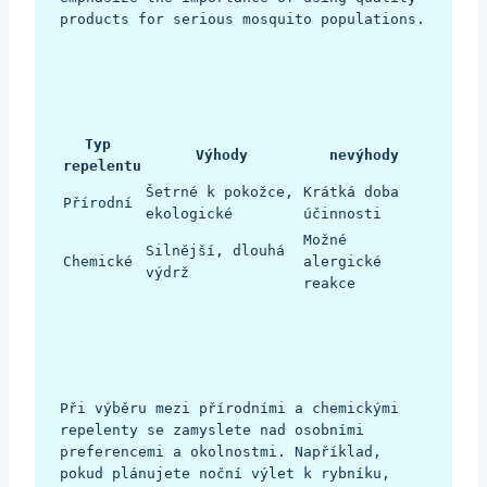
products for serious mosquito populations.
Typ 
Výhody
 nevýhody 
repelentu
Šetrné k pokožce, 
Krátká doba 
Přírodní
ekologické
účinnosti
Možné 
Silnější, dlouhá 
Chemické
alergické 
výdrž
reakce
Při výběru mezi přírodními a chemickými 
repelenty se zamyslete nad osobními 
preferencemi a okolnostmi. Například, 
pokud plánujete noční výlet k rybníku, 