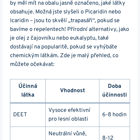
by měl mít na obalu jasně označeno, jaké látky
obsahuje. Možná jste slyšeli o Picaridin nebo
Icaridin – jsou to skvělí „trapasáři“, pokud se
bavíme o repelentech! Přírodní alternativy, jako
je olej z čajovníku nebo eukalyptu, také
dostávají na popularitě, pokud se vyhýbáte
chemickým látkám. Zde je malý přehled, co
můžete očekávat:
Účinná
Doba
Vhodnost
látka
účinnosti
Vysoce efektivní
DEET
6-8 hodin
pro lesní oblasti
Neutrální vůně,
8-12