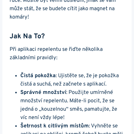
ruce. Musíte být velmi důslední, jinak se vám
může stát, že se budete cítit jako magnet na
komáry!
Jak Na To?
Při aplikaci repelentu se řiďte několika
základními pravidly:
Čistá pokožka
: Ujistěte se, že je pokožka
čistá a suchá, než začnete s aplikací.
Správné množství
: Použijte umírněné
množství repelentu. Máte-li pocit, že se
jedná o „kouzelnou“ směs, pamatujte, že
víc není vždy lépe!
Šetrnost k citlivým místům
: Vyhněte se