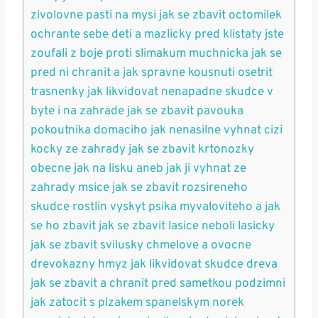
zivolovne pasti na mysi jak se zbavit octomilek
ochrante sebe deti a mazlicky pred klistaty jste
zoufali z boje proti slimakum muchnicka jak se
pred ni chranit a jak spravne kousnuti osetrit
trasnenky jak likvidovat nenapadne skudce v
byte i na zahrade jak se zbavit pavouka
pokoutnika domaciho jak nenasilne vyhnat cizi
kocky ze zahrady jak se zbavit krtonozky
obecne jak na lisku aneb jak ji vyhnat ze
zahrady msice jak se zbavit rozsireneho
skudce rostlin vyskyt psika myvaloviteho a jak
se ho zbavit jak se zbavit lasice neboli lasicky
jak se zbavit svilusky chmelove a ovocne
drevokazny hmyz jak likvidovat skudce dreva
jak se zbavit a chranit pred sametkou podzimni
jak zatocit s plzakem spanelskym norek