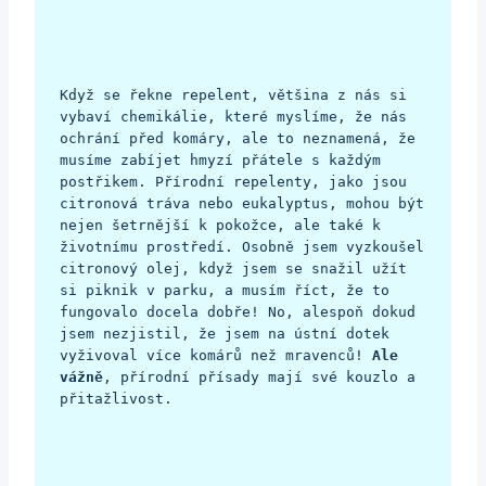
Když se řekne repelent, většina z nás si 
vybaví chemikálie, které myslíme, že nás 
ochrání před komáry, ale to neznamená, že 
musíme zabíjet hmyzí přátele s každým 
postřikem. Přírodní repelenty, jako jsou 
citronová tráva nebo eukalyptus, mohou být 
nejen šetrnější k pokožce, ale také k 
životnímu prostředí. Osobně jsem vyzkoušel 
citronový olej, když jsem se snažil užít 
si piknik v parku, a musím říct, že to 
fungovalo docela dobře! No, alespoň dokud 
jsem nezjistil, že jsem na ústní dotek 
vyživoval více komárů než mravenců! 
Ale 
vážně
, přírodní přísady mají své kouzlo a 
přitažlivost.