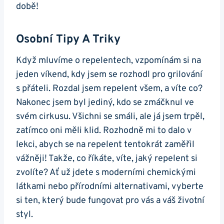
době!
Osobní Tipy A Triky
Když mluvíme o repelentech, vzpomínám si na
jeden víkend, kdy jsem se rozhodl pro grilování
s přáteli. Rozdal jsem repelent všem, a víte co?
Nakonec jsem byl jediný, kdo se zmáčknul ve
svém cirkusu. Všichni se smáli, ale já jsem trpěl,
zatímco oni měli klid. Rozhodně mi to dalo v
lekci, abych se na repelent tentokrát zaměřil
vážněji! Takže, co říkáte, víte, jaký repelent si
zvolíte? Ať už jdete s moderními chemickými
látkami nebo přírodními alternativami, vyberte
si ten, který bude fungovat pro vás a váš životní
styl.