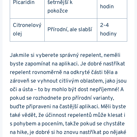
Picaridin
šetrnější k
hodin
pokožce
Citronelový
2-4
Přírodní, ale slabší
olej
hodiny
Jakmile si vyberete správný repelent, neměli
byste zapomínat na aplikaci. Je dobré nastříkat
repelent rovnoměrně na odkryté části těla a
zároveň se vyhnout citlivým oblastem, jako jsou
oči a ústa – to by mohlo být dost nepříjemné! A
pokud se rozhodnete pro přírodní varianty,
buďte připraveni na častější aplikaci. Měli byste
také vědět, že účinnost repelentů může klesat i
s pohybem a pocením, takže pokud se chystáte
na hike, je dobré si ho znovu nastříkat po nějaké