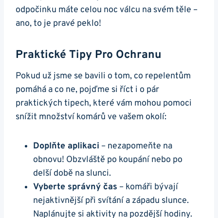
odpočinku máte celou noc válcu na svém těle –
ano, to je pravé peklo!
Praktické Tipy Pro Ochranu
Pokud už jsme se bavili o tom, co repelentům
pomáhá a co ne, pojďme si říct i o pár
praktických tipech, které vám mohou pomoci
snížit množství komárů ve vašem okolí:
Doplňte aplikaci
– nezapomeňte na
obnovu! Obzvláště po koupání nebo po
delší době na slunci.
Vyberte správný čas
– komáři bývají
nejaktivnější při svítání a západu slunce.
Naplánujte si aktivity na pozdější hodiny.