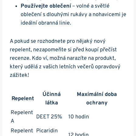
Používejte oblečení
– volné a světlé
oblečení s dlouhými rukávy a nohavicemi je
ideální obranná linie.
A pokud se rozhodnete pro nějaký nový
repelent, nezapomeňte si před koupí přečíst
recenze. Kdo ví, možná narazíte na produkt,
který udělá z vašich letních večerů opravdový
zážitek!
Účinná
Maximální doba
Repelent
látka
ochrany
Repelent
DEET 25%
10 hodin
A
Repelent
Picaridin
12 hodin