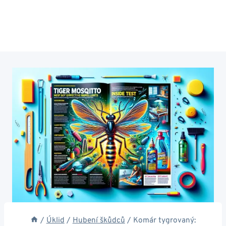
/
Úklid
/
Hubení škůdců
/
Komár tygrovaný: