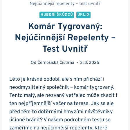
Nejúčinnější repelenty – test uvnitř
HUBENÍ ŠKŮDCŮ
ÚKLID
Komár Tygrovaný:
Nejúčinnější Repelenty –
Test Uvnitř
Od
Černošická Čistírna
3. 3. 2025
Léto je krásné období, ale s ním přichází i
neodmyslitelný společník – komár tygrovaný.
Tento malý, ale nezvaný vetřelec může zkazit i
ten nejpříjemnější večer na terase. Jak se ale
před těmito dotěrnými hmyzími návštěvníky
účinně bránit? V našem podrobném testu se
zaměříme na nejúčinnější repelenty, které