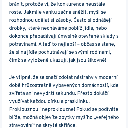
bránit, protože ví, že konkurence neustále
roste. Jakmile venku začne sněžit, myši se
rozhodnou udělat si zásoby. Často si odnášejí
drobky, které necháváme poblíž jídla, nebo
dokonce přepadávají úmyslně otevřené sklady s
potravinami. A teď to nejlepší – občas se stane,
že si na jídle pochutnávají se svými rodinami,
čímž se vyloženě ukazují, jak jsou šikovné!
Je vtipné, že se snaží zdolat nástrahy v moderní
době hrůzostrašně vybavených domácností, kde
zvířata ani nevydrží sekundu. Přesto dokáží
využívat každou dírku a prasklinku.
Proklouznou i neproklouzne! Pokud se podíváte
blíže, možná objevíte zbytky myšího „veřejného
stravování“ na skryté skříňce.