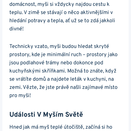
domácnost, myši si vždycky najdou cestu k
teplu. V zimě se stávají o něco aktivnějšími v
hledání potravy a tepla, ať už se to zdá jakkoli
divné!
Technicky vzato, myši budou hledat skryté
prostory, kde je minimální ruch – prostory jako
jsou podlahové trámy nebo dokonce pod
kuchyňskými skříňkami. Možná to znáte, když
se vrátíte domů a najdete leták v kuchyni, na
zemi. Vězte, že jste právě našli zajímavé místo
pro myši!
Události V Myším Světě
Hned jak má myš teplé útočiště, začíná si ho