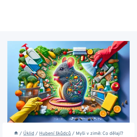
/
Úklid
/
Hubení škůdců
/
Myši v zimě: Co dělají?