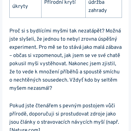
Přírodní krytí
údržba
úkryty
zahrady
Proč si s bydlícími myšmi tak nezatápět? Možná
jste slyšeli, že jednou to nebyl zrovna úspěšný
experiment. Pro mě se to stává jako malá zábava
– občas si vzpomenout, jak jsem se ve své chatě
pokusil myši vystěhovat. Nakonec jsem zjistil,
že to vede k množení příběhů a spoustě smíchu
o nechtěných sousedech. Vždyť kdo by seltěm
myšem nezasmál?
Pokud jste čtenářem s pevným postojem vůči
přírodě, doporučuji si prostudovat zdroje jako
jsou články o stravovacích návycích myší (např.
[Nature.com]