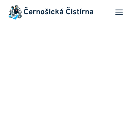
Přeskočit
Černošická Čistírna
na
obsah