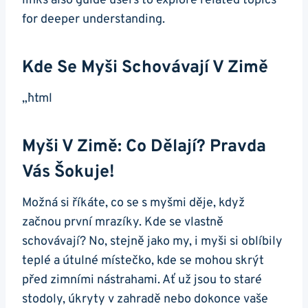
links also guide users to explore related topics
for deeper understanding.
Kde Se Myši Schovávají V Zimě
„`html
Myši V Zimě: Co Dělají? Pravda
Vás Šokuje!
Možná si říkáte, co se s myšmi děje, když
začnou první mrazíky. Kde se vlastně
schovávají? No, stejně jako my, i myši si oblíbily
teplé a útulné místečko, kde se mohou skrýt
před zimními nástrahami. Ať už jsou to staré
stodoly, úkryty v zahradě nebo dokonce vaše