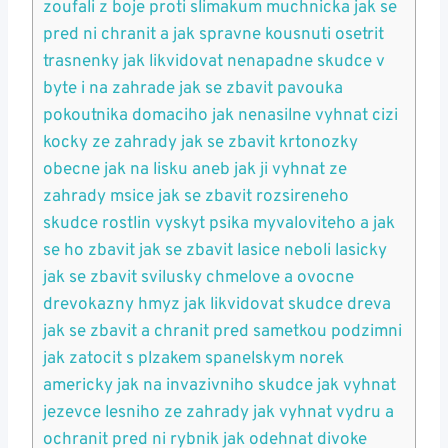
zoufali z boje proti slimakum muchnicka jak se
pred ni chranit a jak spravne kousnuti osetrit
trasnenky jak likvidovat nenapadne skudce v
byte i na zahrade jak se zbavit pavouka
pokoutnika domaciho jak nenasilne vyhnat cizi
kocky ze zahrady jak se zbavit krtonozky
obecne jak na lisku aneb jak ji vyhnat ze
zahrady msice jak se zbavit rozsireneho
skudce rostlin vyskyt psika myvaloviteho a jak
se ho zbavit jak se zbavit lasice neboli lasicky
jak se zbavit svilusky chmelove a ovocne
drevokazny hmyz jak likvidovat skudce dreva
jak se zbavit a chranit pred sametkou podzimni
jak zatocit s plzakem spanelskym norek
americky jak na invazivniho skudce jak vyhnat
jezevce lesniho ze zahrady jak vyhnat vydru a
ochranit pred ni rybnik jak odehnat divoke