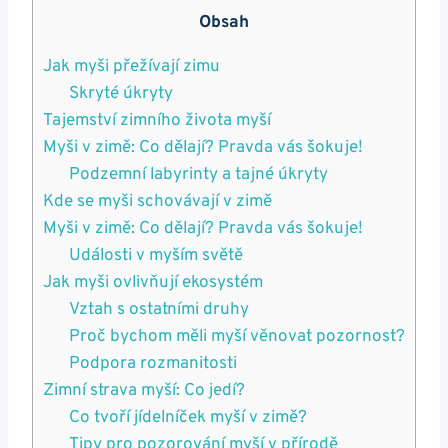
Obsah
Jak myši přežívají zimu
Skryté úkryty
Tajemství zimního života myší
Myši v zimě: Co dělají? Pravda vás šokuje!
Podzemní labyrinty a tajné úkryty
Kde se myši schovávají v zimě
Myši v zimě: Co dělají? Pravda vás šokuje!
Události v myším světě
Jak myši ovlivňují ekosystém
Vztah s ostatními druhy
Proč bychom měli myší věnovat pozornost?
Podpora rozmanitosti
Zimní strava myší: Co jedí?
Co tvoří jídelníček myší v zimě?
Tipy pro pozorování myší v přírodě