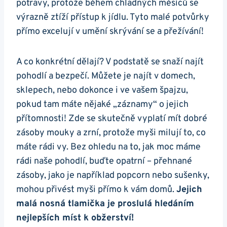
potravy, protože během chladných měsíců se
výrazně ztíží přístup k jídlu. Tyto malé potvůrky
přímo excelují v umění skrývání se a přežívání!
A co konkrétní dělají? V podstatě se snaží najít
pohodlí a bezpečí. Můžete je najít v domech,
sklepech, nebo dokonce i ve vašem špajzu,
pokud tam máte nějaké „záznamy“ o jejich
přítomnosti! Zde se skutečně vyplatí mít dobré
zásoby mouky a zrní, protože myši milují to, co
máte rádi vy. Bez ohledu na to, jak moc máme
rádi naše pohodlí, buďte opatrní – přehnané
zásoby, jako je například popcorn nebo sušenky,
mohou přivést myši přímo k vám domů.
Jejich
malá nosná tlamička je proslulá hledáním
nejlepších míst k obžerství!