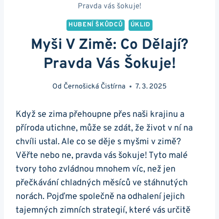
Pravda vás šokuje!
HUBENÍ ŠKŮDCŮ
ÚKLID
Myši V Zimě: Co Dělají?
Pravda Vás Šokuje!
Od
Černošická Čistírna
7. 3. 2025
Když se zima přehoupne přes naši krajinu a
příroda utichne, může se zdát, že život v ní na
chvíli ustal. Ale co se děje s myšmi v zimě?
Věřte nebo ne, pravda vás šokuje! Tyto malé
tvory toho zvládnou mnohem víc, než jen
přečkávání chladných měsíců ve stáhnutých
norách. Pojďme společně na odhalení jejich
tajemných zimních strategií, které vás určitě