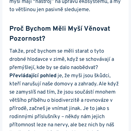
myši mají “nástroj” na úpravu ekosystému, a my
to většinou jen pasivně sledujeme.
Proč Bychom Měli Myší Věnovat
Pozornost?
Takže, proč bychom se měli starat o tyto
drobné hlodavce v zimě, když se schovávají a
přemýšlejí, kde by se dalo naobědvat?
Převládající pohled
je, že myši jsou škůdci,
kteří narušují naše domovy a zahrady. Ale když
se zamyslíš nad tím, že jsou součástí mnohem
většího příběhu o biodiverzitě a rovnováze v
přírodě, začneš je vnímat jinak. Je to jako s
rodinnými příslušníky – někdy nám jejich
přítomnost leze na nervy, ale bez nich by náš