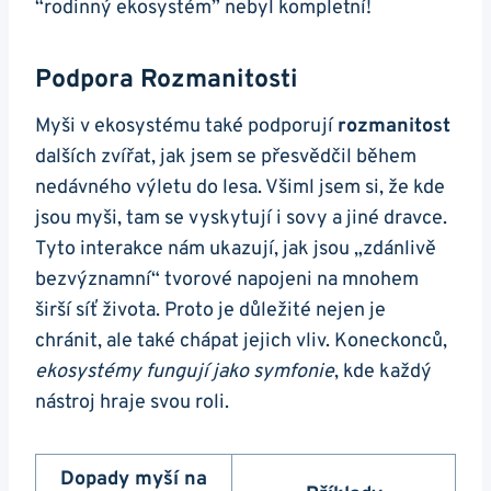
“rodinný ekosystém” nebyl kompletní!
Podpora Rozmanitosti
Myši v ekosystému také podporují
rozmanitost
dalších zvířat, jak jsem se přesvědčil během
nedávného výletu do lesa. Všiml jsem si, že kde
jsou myši, tam se vyskytují i sovy a jiné dravce.
Tyto interakce nám ukazují, jak jsou „zdánlivě
bezvýznamní“ tvorové napojeni na mnohem
širší síť života. Proto je důležité nejen je
chránit, ale také chápat jejich vliv. Koneckonců,
ekosystémy fungují jako symfonie
, kde každý
nástroj hraje svou roli.
Dopady myší na