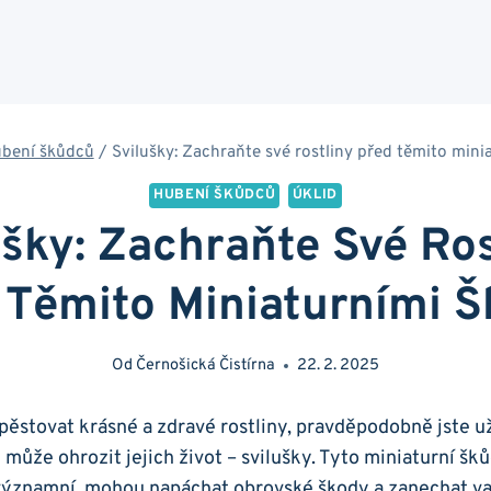
bení škůdců
/
Svilušky: Zachraňte své rostliny před těmito mini
HUBENÍ ŠKŮDCŮ
ÚKLID
ušky: Zachraňte Své Ros
 Těmito Miniaturními Š
Od
Černošická Čistírna
22. 2. 2025
pěstovat krásné a zdravé rostliny, pravděpodobně jste už
může ohrozit jejich život – svilušky. Tyto miniaturní šků
významní, mohou napáchat obrovské škody a zanechat va