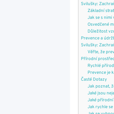
Svilušky: Zachra
Základní stra
Jak se s nimi
Osvedčené m
Důležitost v
Prevence a údrž
Svilušky: Zachra
Věřte, že prev
Přírodní prostře
Rychlé přírod
Prevence je k
Časté Dotazy
Jak poznat, ž
Jaké jsou nej
Jaké přírodní
Jak rychle se 