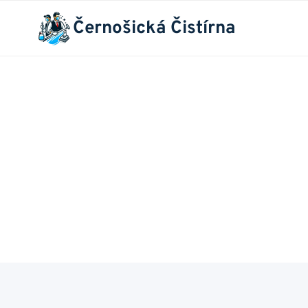
Přeskočit
Černošická Čistírna
na
obsah