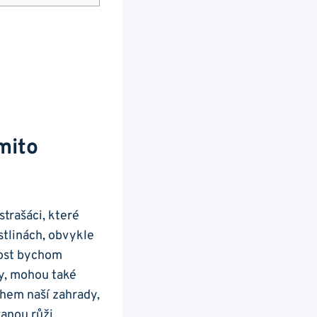
mito
strašáci, které
stlinách, obvykle
mnost bychom
ny, mohou také
chem naší zahrady,
vanou růži