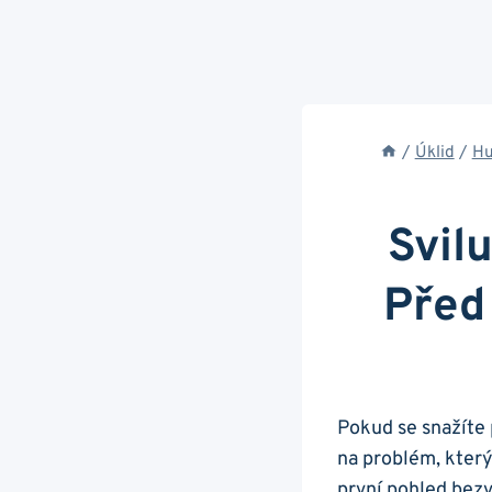
/
Úklid
/
Hu
Svil
Před
Pokud se snažíte 
na problém, který 
první pohled bez