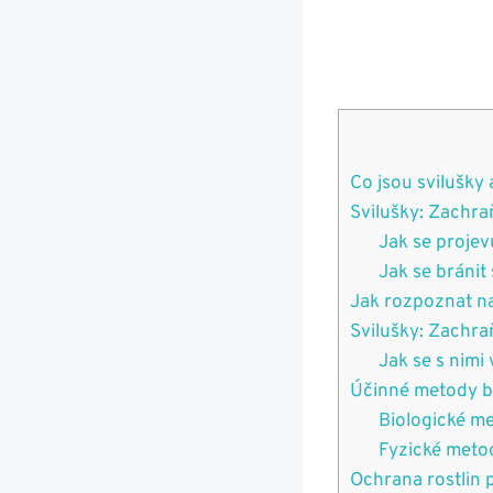
Co jsou svilušky 
Svilušky: Zachra
Jak se projev
Jak se bránit
Jak rozpoznat n
Svilušky: Zachra
Jak se s nimi
Účinné metody bo
Biologické me
Fyzické meto
Ochrana rostlin 