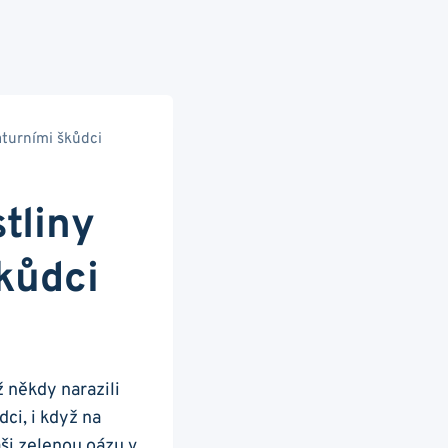
aturními škůdci
tliny
kůdci
 někdy narazili
dci, i když na
ši zelenou oázu v