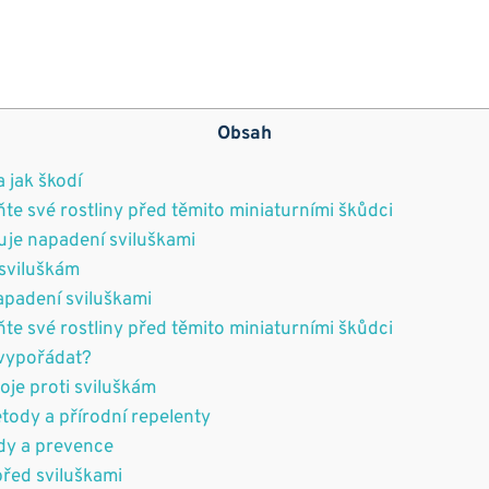
Obsah
a jak škodí
ňte své rostliny před těmito miniaturními škůdci
uje napadení sviluškami
 sviluškám
apadení sviluškami
ňte své rostliny před těmito miniaturními škůdci
 vypořádat?
je proti sviluškám
tody a přírodní repelenty
dy a prevence
před sviluškami