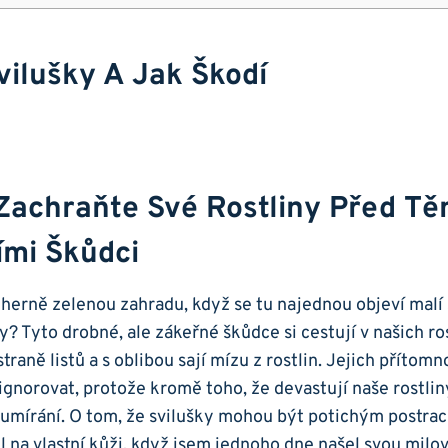
vilušky A Jak Škodí
 Zachraňte Své Rostliny Před Tě
ími Škůdci
dherně zelenou zahradu, když se tu najednou objeví malí 
? Tyto drobné, ale zákeřné škůdce si cestují v našich ro
straně listů a s oblibou sají mízu z rostlin. Jejich příto
gnorovat, protože kromě toho, že devastují naše rostli
dumírání. O tom, že svilušky mohou být potichým postra
l na vlastní kůži, když jsem jednoho dne našel svou milo