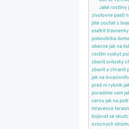
Jak se vyhnou
Jaké rostliny
zivolovne pasti n
jste zoufali z bo
osetrit trasnenk
pokoutnika domac
obecne jak na li
rostlin vyskyt ps
zbavit svilusky 
zbavit a chranit
jak na invazivni
pred ni rybnik j
poradime vam jak
cervu jak na pot
mravence faraona
bojovat se skudc
ovocnych stromu