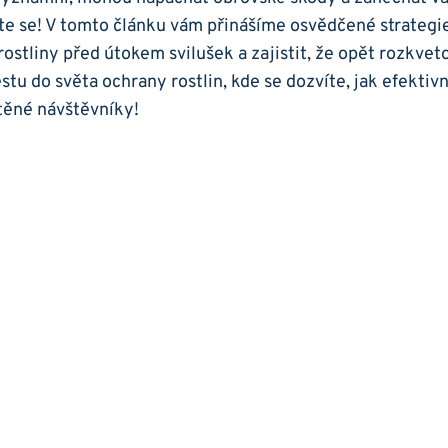
te se! V tomto článku vám přinášíme osvědčené strategie 
rostliny před útokem svilušek a zajistit, že opět rozkveto
estu do světa ochrany rostlin, kde se dozvíte, jak efekti
těné návštěvníky!