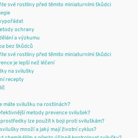
ňte své rostliny před těmito miniaturními škůdci
tegie
 vypořádat
etody ochrany
zdělání a výzkumu
ba bez škůdců
ňte své rostliny před těmito miniaturními škůdci
ence je lepší než léčení
dky na svilušky
ní recepty
líč
e máte svilušku na rostlinách?
efektivnější metody prevence svilušek?
 prostředky lze použít k boji proti sviluškám?
svilušky množí a jaký mají životní cyklus?