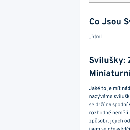
Co Jsou S
„`html
Svilušky:
Miniaturn
Jaké to je mít ná
nazýváme svilušky
se drží na spodní 
rozhodně neměli i
způsobit jejich o
jsem se přesvědči