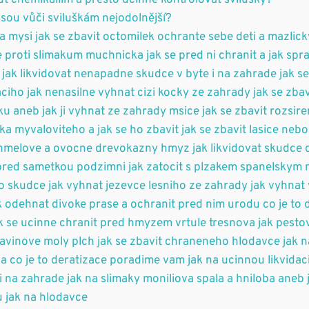
t chemikáliím a přesto účinně kontrolovat svilušky?
 jsou vůči sviluškám nejodolnější?
a mysi jak se zbavit octomilek ochrante sebe deti a mazlick
je proti slimakum muchnicka jak se pred ni chranit a jak sp
y jak likvidovat nenapadne skudce v byte i na zahrade jak s
iho jak nenasilne vyhnat cizi kocky ze zahrady jak se zba
sku aneb jak ji vyhnat ze zahrady msice jak se zbavit rozsi
ika myvaloviteho a jak se ho zbavit jak se zbavit lasice nebol
chmelove a ovocne drevokazny hmyz jak likvidovat skudce d
 pred sametkou podzimni jak zatocit s plzakem spanelskym
ho skudce jak vyhnat jezevce lesniho ze zahrady jak vyhnat
ak odehnat divoke prase a ochranit pred nim urodu co je to
 se ucinne chranit pred hmyzem vrtule tresnova jak pesto
ravinove moly plch jak se zbavit chraneneho hlodavce jak na
 co je to deratizace poradime vam jak na ucinnou likvidac
i na zahrade jak na slimaky moniliova spala a hniloba aneb
 jak na hlodavce