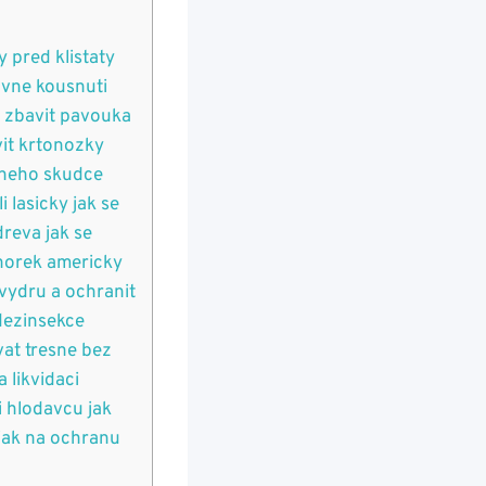
y pred klistaty
ravne kousnuti
e zbavit pavouka
vit krtonozky
reneho skudce
i lasicky jak se
reva jak se
 norek americky
 vydru a ochranit
 dezinsekce
vat tresne bez
 likvidaci
i hlodavcu jak
 jak na ochranu