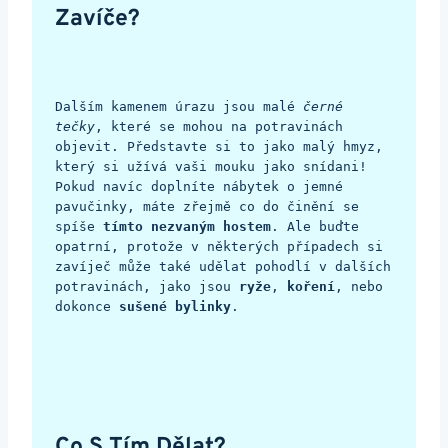
Zavíče?
Dalším kamenem úrazu jsou malé 
černé 
tečky
, které se mohou na potravinách 
objevit. Představte si to jako malý hmyz, 
který si užívá vaši mouku jako snídani! 
Pokud navíc doplníte nábytek o jemné 
pavučinky, máte zřejmě co do činění se 
spíše 
tímto nezvaným hostem
. Ale buďte 
opatrní, protože v některých případech si 
zavíječ může také udělat pohodlí v dalších 
potravinách, jako jsou 
ryže
, 
koření
, nebo 
dokonce 
sušené bylinky
.
Co S Tím Dělat?