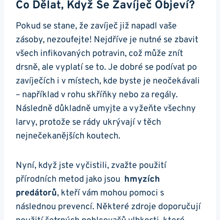
Co ‍dělat, Když ​se Zavíječ Objeví?
Pokud se stane, že zavíječ již napadl vaše‍
zásoby, nezoufejte! Nejdříve⁤ je nutné se zbavit
všech⁣ infikovaných potravin, ⁤což může znít
drsně, ale vyplatí se to. ​Je dobré se podívat po
zavíječích i v místech, kde byste je neočekávali
– ⁣například v rohu skříňky nebo za regály.
Následně důkladně umyjte a vyžeňte všechny
larvy, protože se rády ukrývají v těch
nejnečekanějších koutech.
Nyní, když‌ jste vyčistili, zvažte⁣ použití
přírodních metod jako jsou ⁤
hmyzích⁣
predátorů
, kteří vám mohou pomoci s
následnou prevencí. Některé zdroje doporučují