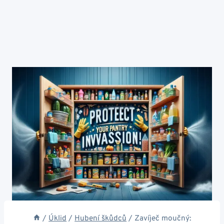
/
Úklid
/
Hubení škůdců
/
Zavíječ moučný: