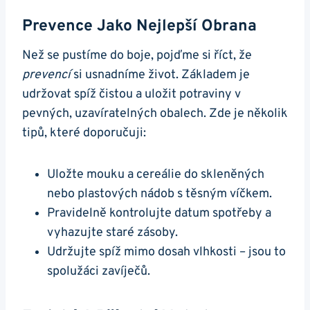
Prevence Jako Nejlepší Obrana
Než se ⁤pustíme do boje, pojďme si říct, že
prevencí
si usnadníme ⁣život. Základem je
udržovat spíž čistou a uložit potraviny v
pevných, uzavíratelných obalech. Zde je několik
tipů, ‌které doporučuji:
Uložte mouku a ⁣cereálie do skleněných
nebo plastových nádob s těsným víčkem.
Pravidelně kontrolujte datum spotřeby a
vyhazujte staré zásoby.
Udržujte ⁢spíž mimo dosah ⁤vlhkosti ⁣– jsou to
spolužáci zavíječů.