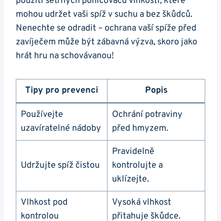
použití šetrných pohlcovačů vlhkosti, které
mohou udržet vaši spíž v suchu a bez škůdců.
Nenechte se odradit – ochrana vaší spíže před
zavíječem může⁣ být zábavná výzva, skoro jako
‌hrát hru na schovávanou!
Tipy pro prevenci
Popis
Používejte
Ochrání potraviny
uzavíratelné​ nádoby
před hmyzem.
Pravidelně
Udržujte spíž čistou
kontrolujte a
uklízejte.
Vlhkost pod
Vysoká vlhkost
kontrolou
přitahuje ⁣škůdce.