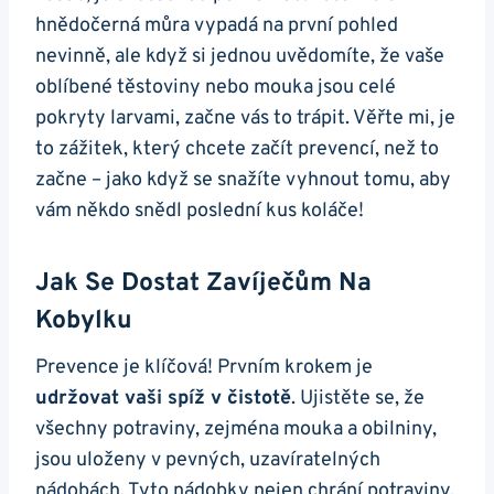
hnědočerná⁣ můra vypadá na první pohled ​
nevinně, ale když si jednou uvědomíte, že vaše
oblíbené těstoviny nebo mouka jsou celé
pokryty larvami, začne⁤ vás to trápit. Věřte mi, je
to zážitek, který chcete začít prevencí, než to​
začne – jako když se snažíte vyhnout tomu, aby
vám‍ někdo snědl ⁢poslední kus koláče!
Jak Se Dostat Zavíječům Na​
Kobylku
Prevence je klíčová! Prvním krokem je
udržovat vaši spíž v čistotě
.‍ Ujistěte se, že
všechny potraviny,‍ zejména mouka a obilniny,
jsou uloženy v pevných, uzavíratelných
nádobách. Tyto ⁢nádobky nejen‍ chrání potraviny,