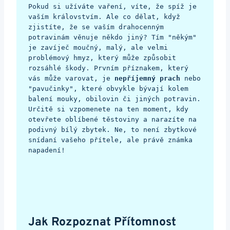
Pokud si užíváte vaření, víte, že spíž je 
vaším královstvím. Ale co dělat, když 
zjistíte, že se vaším drahocenným 
potravinám věnuje někdo jiný? Tím "někým" 
je zavíječ moučný, malý, ale velmi 
problémový hmyz, který může způsobit 
rozsáhlé škody. Prvním příznakem, který 
vás může varovat, je 
nepříjemný prach
 nebo 
"pavučinky", které obvykle bývají kolem 
balení mouky, obilovin či jiných potravin. 
Určitě si vzpomenete na ten moment, kdy 
otevřete oblíbené těstoviny a narazíte na 
podivný bílý zbytek. Ne, to není zbytkové 
snídaní vašeho přítele, ale právě známka 
napadení!
Jak Rozpoznat Přítomnost 