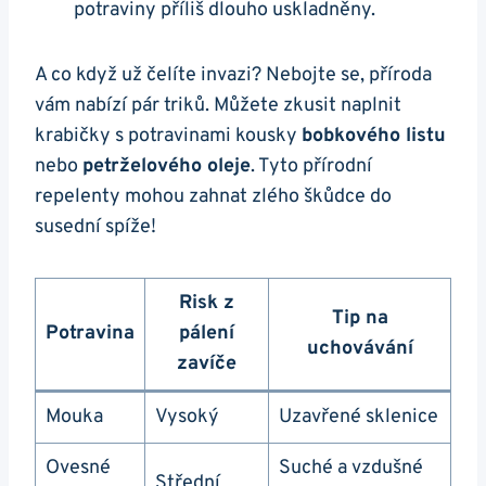
⁤potraviny příliš dlouho uskladněny.
A co když už čelíte invazi? Nebojte se, příroda
vám nabízí pár triků. Můžete​ zkusit naplnit
krabičky‌ s potravinami kousky
bobkového listu
nebo
petrželového oleje
. Tyto přírodní
repelenty mohou zahnat zlého škůdce do
susední spíže!
Risk‌ z
Tip na
Potravina
pálení
uchovávání
zavíče
Mouka
Vysoký
Uzavřené⁢ sklenice
Ovesné
Suché a vzdušné
Střední