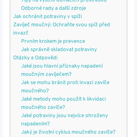
Tipy na využití domácích ​prostředků
Odborné rady‍ a další zdroje
Jak ochránit potraviny v⁢ spíži
Zavíječ moučný:‍ Ochraňte svou spíž před
invazí!
Prvním krokem je prevence
Jak správně skladovat⁤ potraviny
Otázky a Odpovědi
Jaké jsou hlavní příznaky napadení
moučným zavíječem?
Jak se mohu bránit proti invazi zavíče​
moučného?
Jaké metody ​mohu použít k likvidaci
moučného zavíče?
Jaké potraviny jsou nejvíce ohroženy
napadením?
Jaký je životní ‍cyklus ‌moučného zavíče?