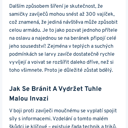
Dalším⁤ způsobem šíření‌ je skutečnost, že
samičky zavíječů mohou snést až 300 vajíček,
což znamená, že jediná návštěva může​ způsobit
celou armádu. Je to⁢ jako ⁤pozvat jednoho přítele
na oslavu a najednou se na beránek připojí⁤ celé
jeho sousedství! Zejména v teplých a suchých
podmínkách se larvy zavíče dostatečně rychle
vyvíjejí a voivat se rozšířit daleko dříve, než si
toho všimnete. Proto je důležité zůstat bdělý.
Jak Se Bránit A Vydržet Tuhle
Malou Invazi
V ‌boji proti zavíječi⁤ moučnému se vyplatí spojit
síly s informacemi. Vzdelání o⁢ tomto ​malém
škůdci je ​klíčové – existuje řada technik a triků,