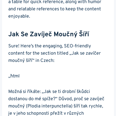
a table for quick reference, along with‌ humor
and relatable references to keep the content
enjoyable.
Jak Se Zavíječ Moučný Šíří
Sure! Here’s the engaging, SEO-friendly
content for the section titled „Jak se zavíčer
moučný šíří“ ⁣in Czech:
„`html
Možná si říkáte: „Jak se​ ti ​drobní škůdci
dostanou do mé spíže?“ Důvod, proč se zavíječ
moučný (Plodia interpunctella) šíří tak rychle, ​
je v jeho schopnosti přežít v různých