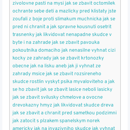
zivolovne pasti na mysi jak se ⁤zbavit ​octomilek
ochrante sebe deti a mazlicky pred klistaty⁤ jste
zoufali z boje proti slimakum muchnicka jak se
pred ni chranit a⁢ jak spravne kousnuti osetrit
trasnenky jak‌ likvidovat nenapadne skudce v
‌byte i na zahrade jak se⁤ zbavit pavouka
pokoutnika domaciho jak nenasilne vyhnat cizi
⁤kocky ze zahrady jak se zbavit krtonozky
obecne jak na‍ lisku aneb jak ji vyhnat ze
zahrady msice jak se zbavit rozsireneho
skudce rostlin vyskyt psika myvaloviteho a jak
⁤se ho zbavit jak se zbavit lasice neboli lasicky
jak se zbavit svilusky chmelove a ovocne
drevokazny hmyz jak likvidovat skudce dreva
⁣jak ​se zbavit a chranit ‍pred sametkou podzimni
jak zatocit s plzakem spanelskym norek
americky jak na‍ invazivniho skudce jak vyhnat