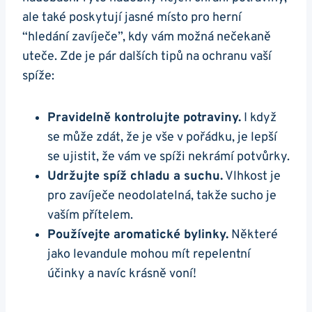
ale také poskytují jasné místo pro herní⁤
“hledání zavíječe”, kdy vám možná ​nečekaně
uteče. Zde je pár dalších tipů na ochranu vaší
spíže:
Pravidelně kontrolujte ⁣potraviny.
I‌ když
se může zdát, že je vše v pořádku, je lepší
se ujistit, že vám ⁤ve spíži nekrámí potvůrky.
Udržujte spíž chladu⁤ a⁤ suchu.
Vlhkost je
pro zavíječe neodolatelná, takže sucho je
vaším přítelem.
Používejte aromatické bylinky.
Některé
jako levandule mohou mít repelentní
účinky a navíc ‍krásně voní!