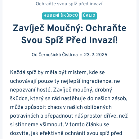
Ochraňte svou spíž před invazí!
HUBENÍ ŠKŮDCŮ
ÚKLID
Zavíječ Moučný: Ochraňte
Svou Spíž Před Invazí!
Od
Černošická Čistírna
23. 2. 2025
Každá spíž by měla být ‍místem, kde se
uchovávají pouze ty nejlepší ingredience, ne
nepozvaní hosté. Zavíječ moučný, drobný
⁢škůdce, který se rád nastěhuje do našich zásob,
může způsobit chaos v našich oblíbených
potravinách a přepadnout⁢ náš prostor dříve, než
si ‍stihneme všimnout. V‌ tomto článku se
dozvíte, jak⁤ efektivně ochránit svou spíž před