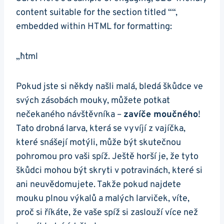
content suitable for the section titled ⁣““,
embedded within HTML for formatting:
„`html
Pokud jste ⁢si někdy našli malá, bledá škůdce ⁣ve
svých zásobách‍ mouky,⁢ můžete potkat
nečekaného návštěvníka⁢ –
zavíče moučného
!
Tato drobná larva, která se vyvíjí z vajíčka,
které snášejí motýli, může být skutečnou
pohromou pro vaši spíž. Ještě horší je, že tyto
škůdci mohou být skryti v potravinách, které⁣ si‌
ani neuvědomujete. Takže pokud ‍najdete
mouku plnou⁤ výkalů ⁤a malých larviček, víte,
⁣proč si říkáte, že vaše spíž si zaslouží více než