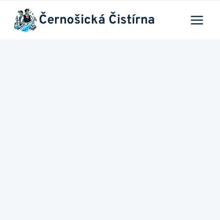
Přeskočit
Černošická Čistírna
na
obsah