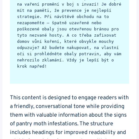
na vaření promění v boj s invazí! Je dobré 
mít na paměti, že prevence je nejlepší 
strategie. Při návštěvě obchodu na to 
nezapomeňte – špatně uzavřené nebo 
poškozené obaly jsou otevřenou bránou pro 
tyto nezvané hosty. A co třeba zafixovat 
domov vůní koření, které obvykle mouchy 
odpuzuje? Až budete nakupovat, na vlastní 
oči si prohlédněte obaly potravin, aby vám 
nehrozilo zklamání. Vždy je lepší být o 
krok napřed!
This content‌ is designed to engage readers with
a‍ friendly, conversational tone while​ providing
them with valuable information⁣ about the signs
of pantry moth⁢ infestations. The structure
includes headings for improved readability and