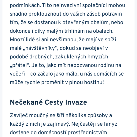
podmínkách. Tito neinvazivní ⁤společníci mohou
snadno proklouznout do ⁣vašich zásob potravin
tím,‌ že se dostanou k otevřeným obalům, nebo
dokonce i díky malým trhlinám na obalech.
Mnozí lidé si ani​ nevšimnou, že mají ve spíži
malé „návštěvníky“, dokud se neobjeví v
podobě drobných, zakuklených hmyzích
„přátel“. Je to, jako mít nepozvanou rodinu na
večeři – co začalo jako málo, u nás domácích se
může rychle proměnit v plnou hostinu!
Nečekané⁤ Cesty Invaze
Zavíječ moučný se šíří⁣ několika způsoby a
každý z nich je zajímavý. Nejčastěji​ se hmyz
dostane do domácností prostřednictvím