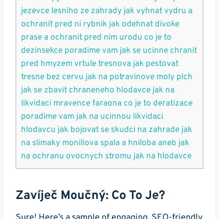
jezevce lesniho ze zahrady jak vyhnat vydru a
ochranit pred ni rybnik jak odehnat divoke
prase a ochranit pred ‍nim ​urodu co je to
dezinsekce poradime vam jak ⁤se ucinne chranit⁤
pred hmyzem vrtule tresnova jak⁣ pestovat
tresne bez cervu jak na potravinove moly plch
jak se zbavit chraneneho hlodavce jak na
likvidaci mravence faraona co je to‌ deratizace
poradime vam‍ jak na ucinnou likvidaci
hlodavcu ⁣jak bojovat se skudci na zahrade jak
na slimaky moniliova spala a hniloba aneb jak
na ochranu ovocnych stromu jak na hlodavce
Zavíječ Moučný: Co ‌to Je?
Sure! Here’s a sample⁤ of engaging, ‍SEO-friendly