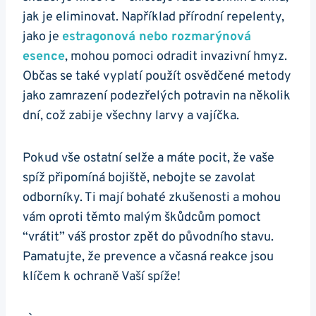
jak je eliminovat. Například přírodní repelenty,
jako‌ je
estragonová nebo rozmarýnová
esence
, mohou pomoci odradit invazivní hmyz.
Občas se také vyplatí použít osvědčené metody
jako zamrazení podezřelých potravin na několik
dní, ‌což zabije všechny larvy a ​vajíčka.
Pokud vše ostatní selže a máte pocit, že vaše
spíž připomíná bojiště,‌ nebojte​ se zavolat
⁤odborníky. Ti mají bohaté zkušenosti a mohou
⁤vám oproti těmto malým škůdcům pomoct
⁣“vrátit” váš‌ prostor ⁢zpět do původního stavu.
Pamatujte, že prevence a včasná reakce jsou
klíčem k ochraně⁢ Vaší spíže!