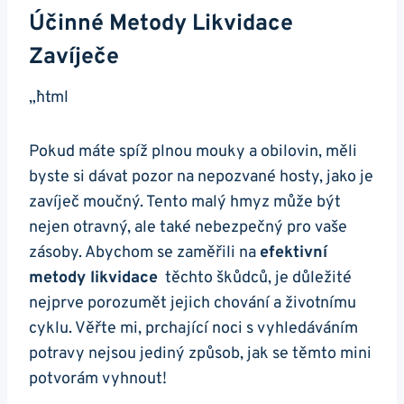
Účinné Metody Likvidace
Zavíječe
„`html
Pokud máte spíž plnou mouky a ⁢obilovin, měli
⁤byste si dávat pozor⁣ na nepozvané hosty, jako je
zavíječ ‌moučný. Tento malý hmyz může být
⁢nejen otravný, ale také nebezpečný pro vaše
zásoby. Abychom‍ se⁤ zaměřili na
efektivní
metody likvidace
‌ těchto škůdců, ​je důležité
nejprve porozumět jejich chování a životnímu
cyklu. Věřte mi, prchající noci s vyhledáváním
potravy nejsou jediný způsob, jak se těmto mini‌
potvorám vyhnout!