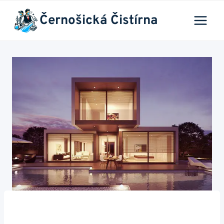
Přeskočit
Černošická Čistírna
na
obsah