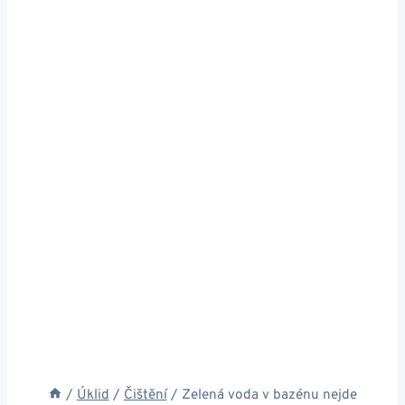
/
Úklid
/
Čištění
/
Zelená voda v bazénu nejde