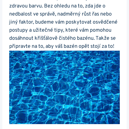
zdravou barvu. Bez ohledu na to, zda jde o
nedbalost ve správě, nadměrný růst řas nebo
jiný faktor, budeme vám poskytovat osvědčené
postupy a užitečné tipy, které vám pomohou
dosáhnout křišťálově čistého bazénu. Takže se
připravte na to, aby váš bazén opět stojí za to!