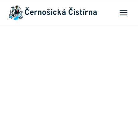
Přeskočit
Černošická Čistírna
na
obsah