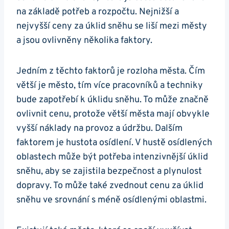
na základě potřeb a rozpočtu. Nejnižší a
nejvyšší ceny za úklid sněhu se liší mezi městy
a jsou ovlivněny několika faktory.
Jedním z těchto faktorů je rozloha města. Čím
větší je město, tím více pracovníků a techniky
bude zapotřebí k úklidu sněhu. To může značně
ovlivnit cenu, protože větší města mají obvykle
vyšší náklady na provoz a údržbu. Dalším
faktorem je hustota osídlení. V hustě osídlených
oblastech může být potřeba intenzivnější úklid
sněhu, aby se zajistila bezpečnost a plynulost
dopravy. To může také zvednout cenu za úklid
sněhu ve srovnání s méně osídlenými oblastmi.