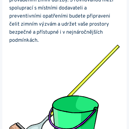
prováděním zimní údržby. S rovnováhou mezi
spoluprací s místními dodavateli a
preventivními opatřeními budete připraveni
čelit zimním výzvám a udržet vaše prostory
bezpečné a přístupné i v nejnáročnějších
podmínkách.