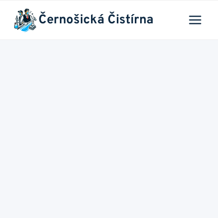
Přeskočit
Černošická Čistírna
na
obsah