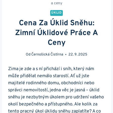
a ceny
ÚKLID
Cena Za Úklid Sněhu:
Zimní Úklidové Práce A
Ceny
Od
Černošická Čistírna
22. 9. 2025
Zima je zde a s ní přichází i sníh, který nám
může přidělat nemálo starostí. Ať už jste
majitelé rodinného domu, obchodníci nebo
správci nemovitostí, jedna věc je jasná – úklid
sněhu je nezbytným úkolem pro udržení vašeho
okolí bezpečného a přístupného. Ale kolik za
tento pracný úkol úklidu sněhu zaplatíte? A co