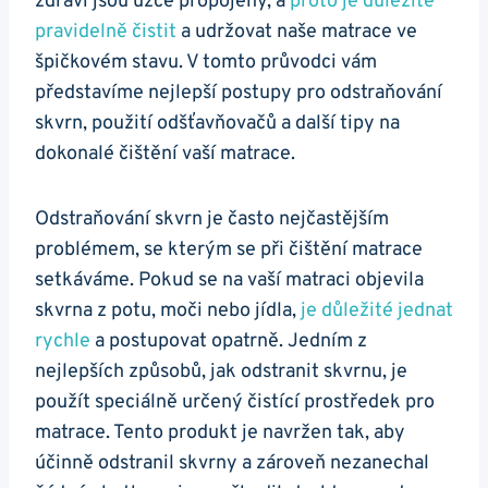
zdraví jsou úzce propojeny, a
proto je důležité
pravidelně čistit
a udržovat naše matrace ve
špičkovém stavu. V tomto průvodci vám
představíme nejlepší postupy pro odstraňování
skvrn, použití odšťavňovačů a další tipy na
dokonalé čištění vaší matrace.
Odstraňování skvrn je často nejčastějším
problémem, se kterým se při čištění matrace
setkáváme. Pokud se na vaší matraci objevila
skvrna z potu, moči nebo jídla,
je důležité jednat
rychle
a postupovat opatrně. Jedním z
nejlepších způsobů, jak odstranit skvrnu, je
použít speciálně určený čistící prostředek pro
matrace. Tento produkt je navržen tak, aby
účinně odstranil skvrny a zároveň nezanechal