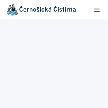
Přeskočit
Černošická Čistírna
na
obsah