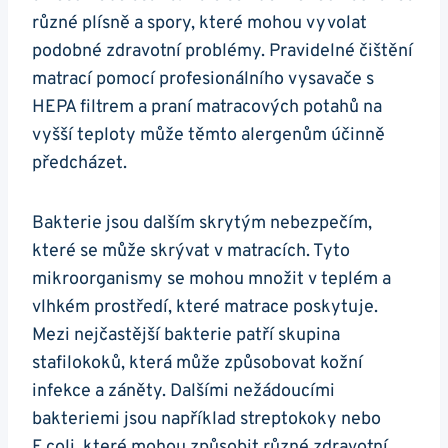
různé plísně a spory, které mohou vyvolat
podobné zdravotní problémy. Pravidelné čištění
matrací pomocí profesionálního vysavače s
HEPA filtrem a praní matracových potahů na
vyšší teploty může těmto alergenům účinně
předcházet.
Bakterie jsou dalším skrytým nebezpečím,
které se může skrývat v matracích. Tyto
mikroorganismy se mohou množit v teplém a
vlhkém prostředí, které matrace poskytuje.
Mezi nejčastější bakterie patří skupina
stafilokoků, která může způsobovat kožní
infekce a záněty. Dalšími nežádoucími
bakteriemi jsou například streptokoky nebo
E.coli, které mohou způsobit různé zdravotní