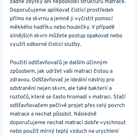
žádné zbytky ani nepoškodil strukturu matrace.
Doporučujeme aplikovat čistící prostředek
přímo na skvrnu a jemně ji vyčistit pomocí
měkkého hadříku nebo houbičky. V případě
silnějších skvrn můžete postup opakovat nebo
využít odborné čisticí služby.
Použití odšťavňovačů je dalším účinným
způsobem, jak udržet vaši matraci čistou a
zdravou. Odšťavňovač je ideální nástroj pro
odstranění nejen skvrn, ale také bakterií a
roztočů, které se často hromadí v matraci. Stačí
odšťavňovačem pečlivě projet přes celý povrch
matrace a nechat působit. Následně
doporučujeme nechat matraci dobře vyschnout
nebo použít mírný teplý vzduch na urychlení