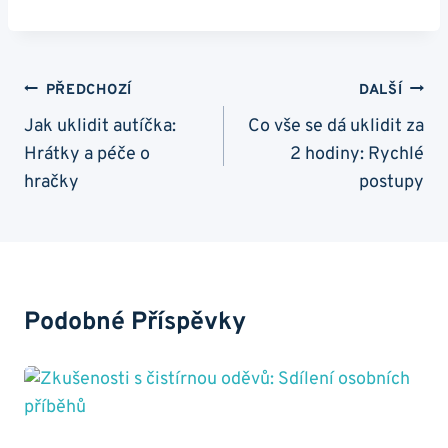
Navigace
PŘEDCHOZÍ
DALŠÍ
Pro
Jak uklidit autíčka:
Co vše se dá uklidit za
Hrátky a péče o
2 hodiny: Rychlé
Příspěvek
hračky
postupy
Podobné Příspěvky