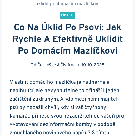
uklidit po domácím mazlíčkovi
ÚKLID
Co Na Úklid Po Psovi: Jak
Rychle A Efektivně Uklidit
Po Domácím Mazlíčkovi
Od
Černošická Čistírna
10. 10. 2025
Vlastnit domácího mazlíčka je nádherné a
naplňující, ale nevyhnutelně to přináší i jeden
začištění za druhým. A kdo mezi námi majiteli
psů by nezažil chvíli, kdy si váš čtyřnohý
kamarád přinese svou nezadržitelnou vášeň pro
vystavování dezinformační bomby v podobě
zmuchlaného novinového papíru? S tímto