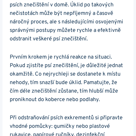
psích znečištění v domě. Úklid po takových
nečistotách může být nepříjemný a časově
náročný proces, ale s následujícími osvojenými
správnými postupy můžete rychle a efektivně
odstranit veškeré psí znečištění.
Prvním krokem je rychlá reakce na situaci.
Pokud zjistíte psí znečištění, je důležité jednat
okamžitě. Co nejrychleji se dostanete k místu
nehody, tím snazší bude úklid. Pamatujte, že
čím déle znečištění zůstane, tím hlubší může
proniknout do koberce nebo podlahy.
Při odstraňování psích exkrementů si připravte
vhodné pomůcky: gumičky nebo plastové
rukavice, papírové ručníky, dezinfekční