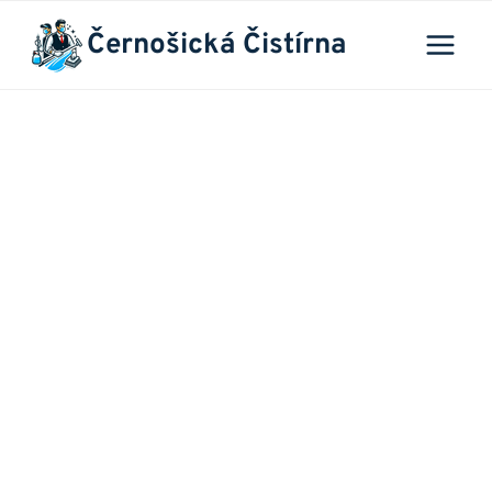
Přeskočit
Černošická Čistírna
na
obsah