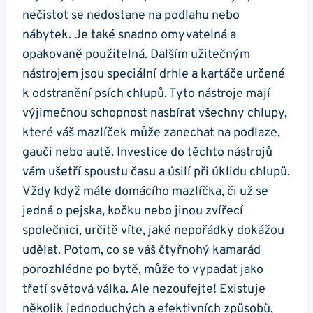
nečistot se nedostane na podlahu nebo
nábytek. Je také snadno omyvatelná a
opakovaně použitelná. Dalším užitečným
nástrojem jsou speciální drhle a kartáče určené
k odstranění psích chlupů. Tyto nástroje mají
výjimečnou schopnost nasbírat všechny chlupy,
které váš mazlíček může zanechat na podlaze,
gauči nebo autě. Investice do těchto nástrojů
vám ušetří spoustu času a úsilí při úklidu chlupů.
Vždy když máte domácího mazlíčka, či už se
jedná o pejska, kočku nebo jinou zvířecí
společnici, určitě víte, jaké nepořádky dokážou
udělat. Potom, co se váš čtyřnohý kamarád
porozhlédne po bytě, může to vypadat jako
třetí světová válka. Ale nezoufejte! Existuje
několik jednoduchých a efektivních způsobů,