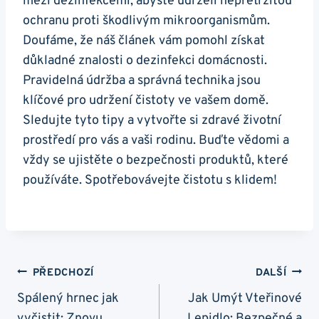
mezi dezinfekcemi, abyste udrželi nepřetržitou
ochranu proti škodlivým mikroorganismům.
Doufáme, že náš článek vám pomohl získat
důkladné znalosti o dezinfekci domácnosti.
Pravidelná údržba a správná technika jsou
klíčové pro udržení čistoty ve vašem domě.
Sledujte tyto tipy a vytvořte si zdravé životní
prostředí pro vás a vaši rodinu. Buďte vědomi a
vždy se ujistěte o bezpečnosti produktů, které
používáte. Spotřebovávejte čistotu s klidem!
Navigace
PŘEDCHOZÍ
DALŠÍ
Pro
Spálený hrnec jak
Jak Umýt Vteřinové
vyčistit: Znovu
Lepidlo: Bezpečné a