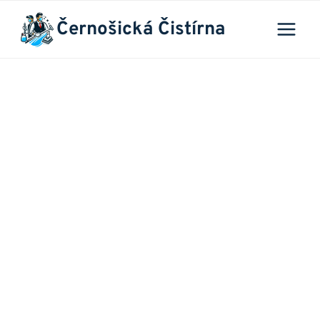
Přeskočit
Černošická Čistírna
na
obsah