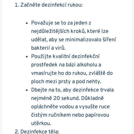
Začněte dezinfekcí rukou:
Považuje se to za jeden z
nejdůležitějších kroků, které lze
udělat, aby se minimalizovalo šíření
bakterií a virů.
Použijte kvalitní dezinfekční
prostředek na bázi alkoholu a
vmasírujte ho do rukou, zvláště do
ploch mezi prsty a pod nehty.
Dbejte na to, aby dezinfekce trvala
nejméně 20 sekund. Důkladně
opláchněte vodou a vysušte ruce
čistým ručníkem nebo papírovou
utěrkou.
Dezinfekce těla: