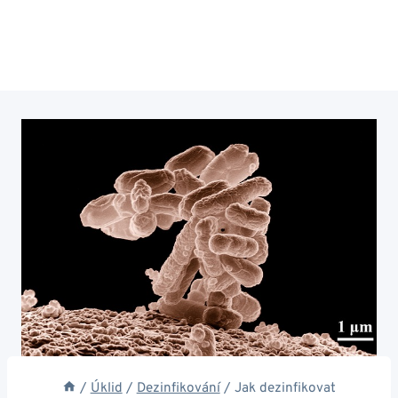
/
Úklid
/
Dezinfikování
/
Jak dezinfikovat