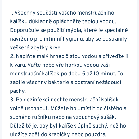
1. Všechny součásti vašeho menstruačního
kalíšku důkladně opláchněte teplou vodou.
Doporučuje se použití mýdla, které je speciálně
navrženo pro intimní hygienu, aby se odstranily
veškeré zbytky krve.
2. Naplňte malý hrnec čistou vodou a přiveďte ji
k varu. Vařte nebo vře horkou vodou vaši
menstruační kalíšek po dobu 5 až 10 minut. To
zabije všechny bakterie a odstraní nežádoucí
pachy.
3. Po dezinfekci nechte menstruační kalíšek
volně uschnout. Můžete ho umístit do čistého a
suchého ručníku nebo na vzduchový sušák.
Důležité je, aby byl kalíšek úplně suchý, než ho
uložíte zpět do krabičky nebo pouzdra.