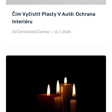
Čím Vyčistit Plasty V Autě: Ochrana
Interiéru
Od
Černošická Čistírna
13. 1. 2026