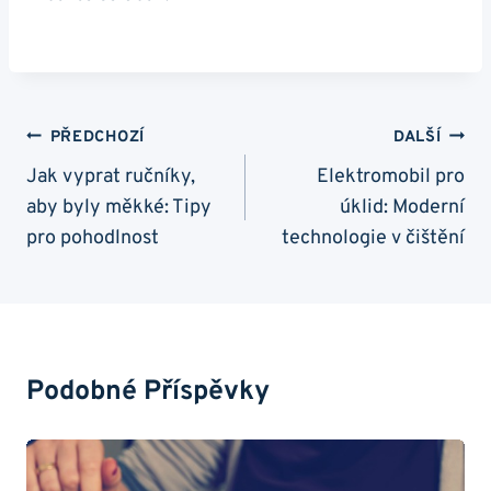
Navigace
PŘEDCHOZÍ
DALŠÍ
Pro
Jak vyprat ručníky,
Elektromobil pro
aby byly měkké: Tipy
úklid: Moderní
Příspěvek
pro pohodlnost
technologie v čištění
Podobné Příspěvky