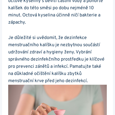
octové kyseliny s devíti částmi vody a ponořte
kalíšek do této směsi po dobu nejméně 10
minut. Octová kyselina účinně ničí bakterie a
zápachy.
Je důležité si uvědomit, že dezinfekce
menstruačního kalíšku je nezbytnou součástí
udržování zdraví a hygieny ženy. Vybrání
správného dezinfekčního prostředku je klíčové
pro prevenci zánětů a infekcí. Pamatujte také
na důkladné očištění kalíšku zbytků
menstruační krve před jeho dezinfekcí.