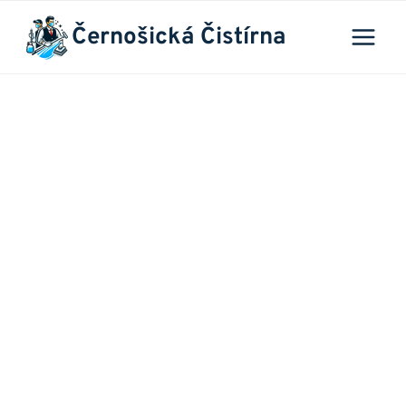
Přeskočit
Černošická Čistírna
na
obsah