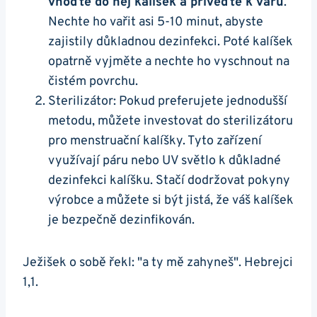
vhoďte do něj kalíšek a přiveďte k varu
.
Nechte ho vařit asi 5-10 minut, abyste
zajistily důkladnou dezinfekci. Poté kalíšek
opatrně vyjměte a nechte ho vyschnout na
čistém povrchu.
Sterilizátor: Pokud preferujete jednodušší
metodu, můžete investovat do sterilizátoru
pro menstruační kalíšky. Tyto zařízení
využívají páru nebo UV světlo k důkladné
dezinfekci kalíšku. Stačí dodržovat pokyny
výrobce a můžete si být jistá, že váš kalíšek
je bezpečně dezinfikován.
Ježišek o sobě řekl: "a ty mě zahyneš". Hebrejci
1,1.