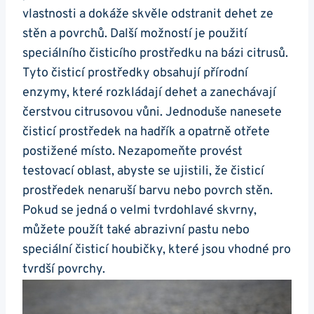
vlastnosti a dokáže skvěle odstranit dehet ze
stěn a povrchů. Další možností⁤ je‍ použití⁣
speciálního čisticího prostředku ⁤na bázi citrusů.
Tyto čisticí prostředky obsahují ​přírodní
‌enzymy, které rozkládají dehet ⁢a⁤ zanechávají
‌čerstvou ​citrusovou vůni. ​Jednoduše nanesete
‌čisticí prostředek na ‌hadřík⁣ a opatrně otřete​
postižené místo. Nezapomeňte ⁣provést
testovací oblast, abyste se ujistili, že čisticí
prostředek nenaruší ⁣barvu ‍nebo povrch ⁢stěn.
Pokud se jedná o velmi tvrdohlavé skvrny,
můžete použít ​také abrazivní pastu nebo
⁢speciální čisticí houbičky, které jsou ‌vhodné pro‍
tvrdší povrchy.