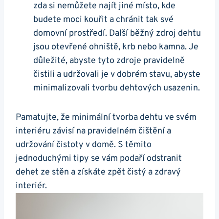
zda⁤ si nemůžete najít ⁣jiné místo, kde⁢
budete⁢ moci kouřit a chránit tak ⁢své
‌domovní prostředí. Další běžný zdroj dehtu
jsou ​otevřené ohniště, ​krb nebo kamna. ⁣Je⁣
důležité, ⁣abyste tyto zdroje pravidelně ​
čistili ⁤a udržovali je v dobrém⁣ stavu, abyste
minimalizovali tvorbu dehtových ⁣usazenin.
Pamatujte, že⁢ minimální tvorba dehtu ve svém⁤
interiéru závisí na pravidelném čištění a
udržování ⁢čistoty v domě. S⁤ těmito⁣
jednoduchými tipy⁣ se vám podaří odstranit
dehet ze stěn a⁤ získáte⁤ zpět čistý⁢ a zdravý
interiér.