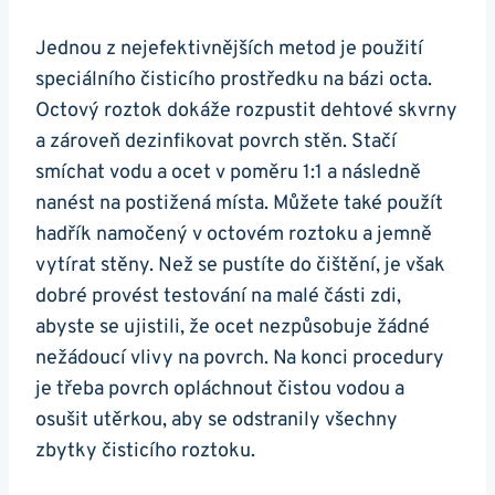
Jednou z ⁤nejefektivnějších metod ‍je ⁤použití
speciálního čisticího prostředku na bázi octa.
Octový roztok dokáže ⁢rozpustit dehtové skvrny⁤
a​ zároveň⁢ dezinfikovat povrch stěn. ​Stačí
smíchat ‌vodu a ⁢ocet ⁢v poměru 1:1 a následně
nanést na postižená⁢ místa. Můžete také použít
hadřík‍ namočený v octovém roztoku a jemně
vytírat⁣ stěny.​ Než se pustíte do čištění, je však
dobré ⁤provést⁢ testování na malé části zdi,
abyste‌ se ujistili, ​že‌ ocet nezpůsobuje⁣ žádné
nežádoucí vlivy na povrch. Na ‌konci procedury​
je třeba povrch opláchnout čistou vodou‌ a
osušit utěrkou, ​aby se odstranily‌ všechny
zbytky čisticího‍ roztoku.