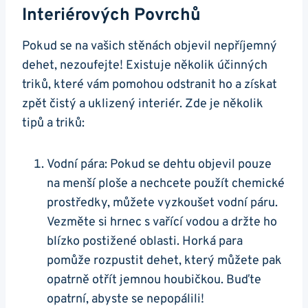
‌interiérových Povrchů
Pokud se na vašich stěnách⁣ objevil nepříjemný
dehet, nezoufejte! Existuje několik účinných
triků, které vám pomohou odstranit ​ho a ⁤získat
zpět čistý a uklizený ⁢interiér.⁢ Zde ‌je⁢ několik
tipů a triků:
Vodní pára: Pokud se ⁤dehtu objevil pouze⁣
na⁢ menší⁢ ploše a nechcete použít⁢ chemické
prostředky, můžete vyzkoušet vodní​ páru.‍
Vezměte si hrnec s vařící vodou a⁢ držte ho
blízko postižené oblasti. ‌Horká para
⁤pomůže rozpustit dehet, který můžete ⁤pak
opatrně otřít⁤ jemnou houbičkou. Buďte
opatrní, abyste se nepopálili!