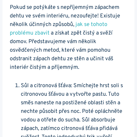
Pokud se potýkáte ‍s nepříjemným zápachem
dehtu‍ ve svém interiéru, nezoufejte! Existuje
několik účinných způsobů,
jak ⁣se ‌tohoto
problému zbavit
a získat‌ zpět⁣ čistý⁣ a svěží
domov. ‌Představujeme vám několik
osvědčených metod, které vám pomohou
odstranit zápach dehtu ze stěn a učinit váš
interiér čistým a příjemným.
Sůl⁤ a citronová šťáva: Smíchejte ‍hrst ​soli ​s
citronovou ‌šťávou a‍ vytvořte ‍pastu. Tuto
⁢směs naneste na ⁣postižené oblasti stěn a
nechte působit přes noc. Poté⁤ opláchněte
vodou ⁣a otřete do sucha. ​Sůl‍ absorbuje
zápach, zatímco citronová šťáva​ přidává