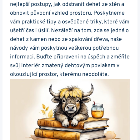
⁢nejlepší postupy, jak odstranit⁤ dehet ze stěn‍ a⁣
obnovit původní vzhled ⁣prostoru. ⁢Poskytneme⁣
vám ⁣praktické tipy a ⁢osvědčené‍ triky, které vám
ušetří ‌čas ⁢i úsilí. ⁢Nezáleží​ na tom, zda se ⁣jedná o
dehet‍ z ⁢kamen nebo ze ‌spalování dřeva, naše
návody vám poskytnou veškerou potřebnou‌
informaci.‌ Buďte připraveni⁢ na úspěch⁢ a změňte
svůj interiér zmatený dehtovým povlakem v
okouzlující prostor, ⁣kterému neodoláte.