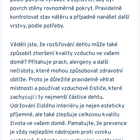
povrch stěny rovnoměrně pokryt.‍ Pravidelně
kontrolovat stav⁢ nátěru a ⁤případně‌ nanášet další⁢
vrstvy, ⁢podle potřeby.
Věděli jste, že⁣ rozšiřování dehtu může také⁣
způsobit‌ zhoršení kvality vzduchu ve vašem
domě? Přitahuje prach,⁢ alergeny⁢ a další
nečistoty, které mohou způsobovat zdravotní
⁤obtíže. Proto je důležité pravidelně větrat
místnosti ‍a používat ⁤vzduchové čističe, které
zachycují i ty ‌nejmenší ​částice ⁤dehtu.
Udržování čistého interiéru ​je nejen esteticky
příjemné,⁢ ale také​ zlepšuje celkovou kvalitu⁢
života ve vašem domě. Pamatujte, že prevence
je vždy nejlepším‌ nástrojem ⁤proti vzniku