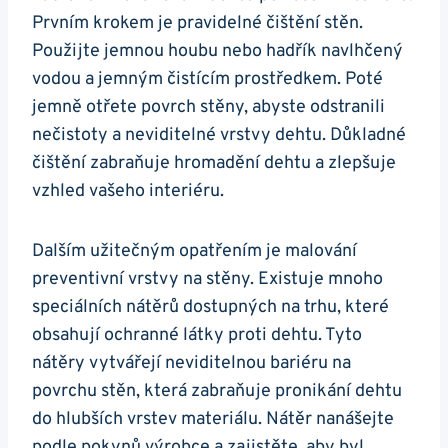
⁣Prvním ⁢krokem je‍ pravidelné ‌čištění stěn.
⁣Použijte jemnou houbu ⁤nebo hadřík ⁣navlhčený⁤
vodou a jemným čistícím prostředkem. Poté
jemně otřete⁤ povrch stěny, abyste odstranili
nečistoty a neviditelné vrstvy dehtu. ⁢Důkladné
čištění zabraňuje hromadění dehtu a zlepšuje
vzhled​ vašeho interiéru.
Dalším užitečným opatřením je malování⁢
preventivní vrstvy⁣ na stěny. Existuje mnoho
speciálních nátěrů dostupných ⁢na trhu, ⁢které
obsahují ​ochranné látky proti dehtu. Tyto
nátěry vytvářejí‍ neviditelnou bariéru na
povrchu stěn, která zabraňuje pronikání dehtu
do hlubších​ vrstev ⁢materiálu. Nátěr nanášejte
podle pokynů výrobce‌ a zajistěte, aby byl