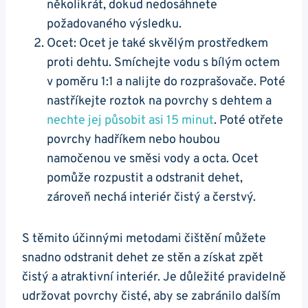
několikrát, dokud⁣ nedosáhnete
požadovaného výsledku.
Ocet: Ocet je⁣ také ⁣skvělým prostředkem
proti dehtu. Smíchejte ‌vodu ‌s⁤ bílým octem
v ‌poměru 1:1 a⁤ nalijte do rozprašovače. Poté
nastříkejte ‍roztok na⁢ povrchy s dehtem a
nechte jej působit asi 15 ‍minut
. Poté otřete
povrchy hadříkem nebo‌ houbou
namočenou ve směsi vody​ a octa. Ocet
pomůže​ rozpustit a odstranit⁤ dehet,
zároveň nechá interiér čistý a‍ čerstvý.
S ‍těmito účinnými metodami čištění můžete
snadno odstranit dehet ze stěn a získat zpět‌
čistý a⁤ atraktivní interiér.⁢ Je důležité pravidelně
udržovat povrchy čisté, aby se zabránilo dalším