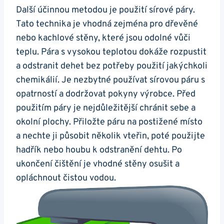
Další účinnou metodou je použití sírové páry.
Tato technika je vhodná zejména‍ pro ⁣dřevěné
nebo kachlové stěny, které jsou odolné vůči
teplu.⁤ Pára s ‍vysokou teplotou​ dokáže rozpustit
a odstranit⁢ dehet⁤ bez potřeby použití jakýchkoli
chemikálií. Je nezbytné ⁤používat sírovou ⁤páru s
opatrností a dodržovat pokyny⁤ výrobce. Před
použitím páry ‌je nejdůležitější chránit sebe a
okolní plochy.​ Přiložte páru na postižené ​místo
⁢a nechte​ ji⁢ působit ‍několik vteřin, poté použijte
hadřík⁣ nebo houbu k‌ odstranění dehtu.⁢ Po⁣
ukončení čištění je vhodné stěny osušit a‌
opláchnout čistou vodou.