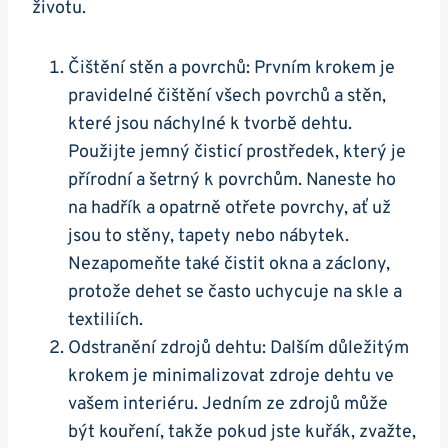
životu.
Čištění stěn a povrchů: Prvním krokem je
pravidelné čištění všech povrchů a stěn,
‍které jsou⁣ náchylné k​ tvorbě dehtu.
Použijte jemný‍ čisticí prostředek, který je
přírodní a šetrný k povrchům.⁢ Naneste ‍ho
na hadřík ‌a ​opatrně otřete povrchy, ⁣ať už
jsou to stěny, ‌tapety ‍nebo nábytek.
Nezapomeňte také čistit ​okna a záclony,
protože dehet​ se často‌ uchycuje na⁤ skle a
textiliích.
Odstranění zdrojů​ dehtu: Dalším‍ důležitým
krokem ​je ‌minimalizovat​ zdroje dehtu ⁤ve
‍vašem interiéru. Jedním ze zdrojů může
být kouření, ⁤takže pokud jste⁤ kuřák, zvažte,