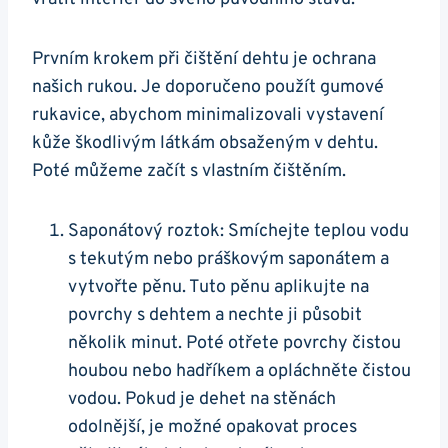
Prvním krokem‍ při čištění dehtu je ochrana
‍našich rukou.‍ Je doporučeno použít gumové
rukavice, abychom minimalizovali vystavení
kůže škodlivým látkám obsaženým v‍ dehtu.
⁢Poté⁤ můžeme začít s vlastním čištěním.
Saponátový roztok: Smíchejte teplou​ vodu
⁣s tekutým ​nebo práškovým saponátem a
vytvořte pěnu. Tuto pěnu aplikujte na
povrchy s ⁤dehtem a nechte ji působit​
několik ‌minut.‌ Poté ⁣otřete povrchy čistou
houbou nebo hadříkem a⁢ opláchněte čistou
vodou. Pokud je dehet na‍ stěnách‍
odolnější, je možné opakovat proces