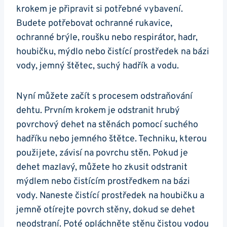
krokem je připravit si ‍potřebné vybavení.
‍Budete ‌potřebovat ochranné rukavice,‍
ochranné brýle, roušku nebo ⁣respirátor, hadr,
houbičku, mýdlo nebo⁢ čistící prostředek na ‍bázi
‍vody,⁣ jemný⁢ štětec, suchý hadřík a vodu.
Nyní⁢ můžete‍ začít s⁣ procesem odstraňování
dehtu.⁣ Prvním krokem je odstranit hrubý
povrchový dehet na stěnách pomocí suchého
hadříku nebo jemného štětce. Techniku, ⁢kterou
použijete, závisí ​na‍ povrchu ​stěn. Pokud je
dehet mazlavý, můžete ⁢ho zkusit odstranit
‌mýdlem ‌nebo čistícím ​prostředkem⁣ na bázi
vody. Naneste čistící prostředek na houbičku a
jemně otírejte povrch stěny, dokud se dehet‌
neodstraní. Poté opláchněte⁢ stěnu čistou vodou