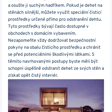
a osušte ji suchým hadříkem. Pokud je ⁤dehet na
stěnách ‌silnější, můžete využít speciální čisticí
prostředky​ určené přímo pro odstranění dehtu.
Tyto prostředky ‌bývají často dostupné v
obchodech s⁢ domácím ⁣vybavením.
Nezapomeňte⁢ vždy ‌dodržovat bezpečnostní
pokyny na obalu čisticího prostředku a chránit
se před potenciálními‍ škodlivými ⁤látkami. S
těmito navrhovanými postupy byste měli​ být⁤
schopni úspěšně odstranit dehet ze svých stěn⁢ a​
získat opět ⁣čistý ⁣interiér.