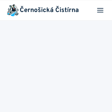
Přeskočit
Černošická Čistírna
na
obsah