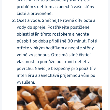
svěžest. Tento jednoduchý⁣ trik ‍vyřeší
problém s dehtem a zanechá vaše stěny
⁤čisté ⁢a‌ provoněné.
Ocet ⁤a voda: Smíchejte rovné díly octa a
⁣vody do spreje. Postříkejte‌ postižené⁢
oblasti stěn tímto ‍roztokem a nechte
působit ⁢po dobu přibližně 30 minut. Poté
otřete vlhkým ⁤hadříkem a nechte stěny
volně vyschnout. Otec má‍ silné čisticí
vlastnosti a ⁣pomůže⁤ odstranit dehet z
povrchu. Navíc je ‌bezpečný⁣ pro použití v
interiéru a zanechává příjemnou vůni po
vysušení.