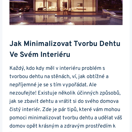
Jak Minimalizovat ⁢tvorbu Dehtu
Ve​ Svém Interiéru
Každý, kdo kdy měl ‌v‌ interiéru problém s
tvorbou dehtu ‌na stěnách, ví, jak⁢ obtížné a
nepříjemné je ⁣se‌ s​ tím vypořádat.‌ Ale
nezoufejte! Existuje několik účinných‌ způsobů,
jak​ se zbavit dehtu a vrátit si do⁣ svého domova
čistý interiér. Zde je pár tipů, které vám mohou
pomoci minimalizovat tvorbu dehtu a ​udělat váš
domov opět krásným ‍a zdravým prostředím⁣ k