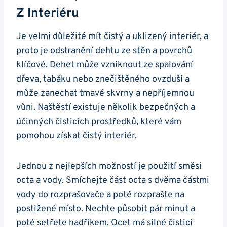
Z Interiéru
Je velmi důležité‍ mít‌ čistý a uklizený interiér, a
⁢proto je odstranění ‍dehtu ze stěn a ​povrchů
klíčové.⁣ Dehet může‍ vzniknout ⁣ze spalování
dřeva,⁤ tabáku nebo znečištěného ovzduší a ​
může zanechat⁣ tmavé skvrny a nepříjemnou
⁢vůni. Naštěstí existuje několik bezpečných a
účinných čisticích prostředků, které ⁢vám
pomohou získat čistý interiér.
Jednou ‌z​ nejlepších možností je ⁢použití směsi
octa‌ a vody. ‌Smíchejte část octa s ⁣dvěma⁤ částmi
vody do ‌rozprašovače a poté rozprašte na
postižené místo.⁤ Nechte působit pár minut a
poté setřete ⁢hadříkem. Ocet⁣ má ⁣silné čisticí