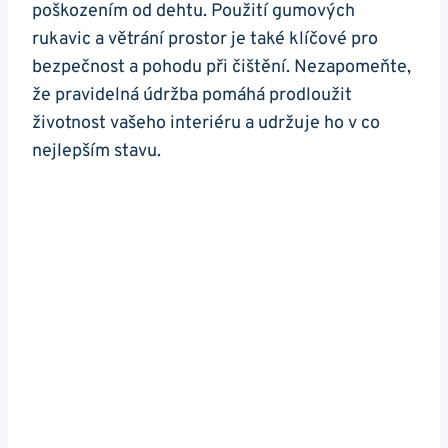
poškozením ‍od dehtu. Použití gumových
⁢rukavic⁢ a větrání ​prostor je ⁣také klíčové ⁣pro
⁤bezpečnost a⁢ pohodu při ‌čištění. Nezapomeňte,
že ​pravidelná​ údržba pomáhá prodloužit
životnost vašeho ‌interiéru a udržuje ⁢ho ⁣v co⁣
nejlepším stavu.