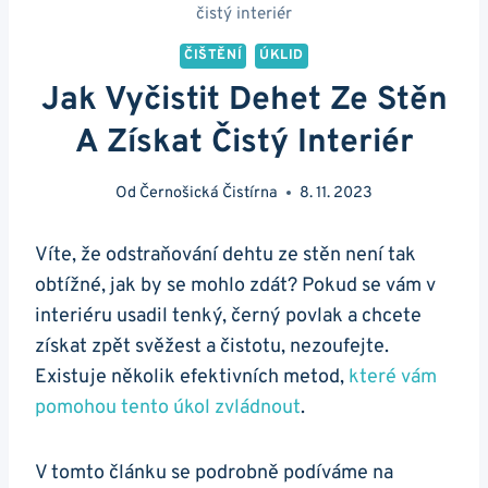
čistý interiér
ČIŠTĚNÍ
ÚKLID
Jak Vyčistit Dehet Ze Stěn
A Získat Čistý Interiér
Od
Černošická Čistírna
8. 11. 2023
Víte, že odstraňování dehtu⁣ ze stěn‍ není tak⁢
obtížné, jak⁣ by se mohlo⁤ zdát? Pokud se vám v
interiéru usadil tenký, černý povlak a chcete
získat ⁣zpět​ svěžest a čistotu, nezoufejte.
Existuje ‍několik efektivních metod,
které vám‌
pomohou‌ tento⁤ úkol zvládnout
. ⁢
V tomto⁣ článku​ se podrobně podíváme na