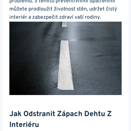
problémů. S těmito ⁢preventivními⁢ opatřeními
‌můžete prodloužit životnost stěn,⁣ udržet čistý​
interiér ⁢a zabezpečit zdraví vaší⁢ rodiny.
Jak Odstranit Zápach Dehtu⁤ Z
Interiéru