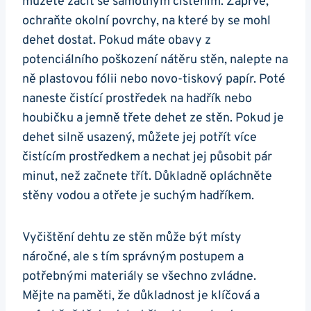
můžete začít ⁣se samotným čištěním. Zaprvé,
ochraňte ⁤okolní povrchy, na které ⁤by se⁢ mohl⁢
dehet dostat. ⁣Pokud máte obavy ⁣z
potenciálního poškození ⁤nátěru stěn, nalepte⁣ na
ně ⁣plastovou fólii nebo novo-tiskový papír. ​Poté
naneste čistící prostředek na⁣ hadřík nebo
houbičku a jemně třete dehet ze ‍stěn. Pokud⁣ je
dehet​ silně usazený, můžete jej ⁢potřít více
čistícím ⁤prostředkem ⁤a nechat​ jej působit ⁢pár
minut, než začnete⁢ třít. Důkladně opláchněte
stěny vodou a otřete je⁣ suchým​ hadříkem.​
Vyčištění dehtu ze stěn ⁤může ⁣být ⁣místy
náročné, ale s‍ tím správným postupem a⁢
potřebnými materiály se všechno zvládne.
Mějte na paměti, že důkladnost je‌ klíčová ⁢a