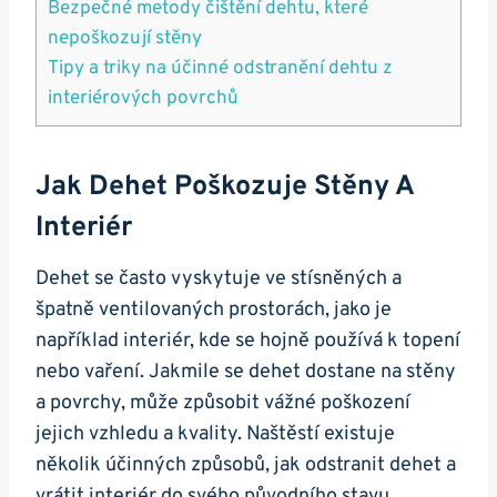
Bezpečné metody čištění dehtu, které
nepoškozují stěny
Tipy a triky na⁢ účinné odstranění dehtu z
‌interiérových povrchů
Jak Dehet Poškozuje Stěny A​
Interiér
Dehet​ se často vyskytuje ve stísněných a
‍špatně ventilovaných‌ prostorách,⁢ jako je
například interiér, kde‌ se hojně používá k topení
nebo vaření. Jakmile‍ se dehet dostane ⁣na stěny
a povrchy, ⁣může způsobit vážné poškození
jejich vzhledu a ⁤kvality. Naštěstí existuje
několik účinných způsobů, jak odstranit dehet a ​
vrátit interiér do svého původního stavu.