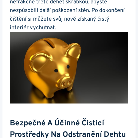
nefrakčně třete dehet‍ škrabkou, abyste⁣
nezpůsobili další poškození⁢ stěn. ​Po dokončení
čištění ‌si můžete svůj nově‌ získaný čistý
interiér vychutnat.
Bezpečné A ‌účinné Čisticí
Prostředky Na Odstranění Dehtu⁤