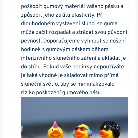
poškodit gumový ⁢materiál vašeho pásku ​a
způsobit ⁤jeho ztrátu elasticity. Při
dlouhodobém vystavení slunci se guma
může začít rozpadat a ztrácet svou původní
⁢pevnost. Doporučujeme vyhnout se‍ nošení‍
hodinek s gumovým páskem během
intenzivního ⁣slunečního záření a ukládat ‍je
do stínu. ⁤Pokud vaše hodinky ⁤nepoužíváte,
je‌ také vhodné je⁢ skladovat ‌mimo přímé
sluneční světlo, aby se minimalizovalo
riziko poškození gumového ⁣pásu.