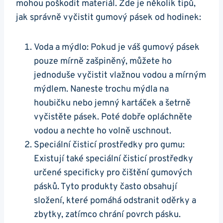
mohou poškodit⁣ materiál. Zde je několik tipů,⁣
jak správně vyčistit gumový pásek od hodinek:
Voda a‍ mýdlo: Pokud je váš gumový pásek
pouze mírně​ zašpiněný, můžete ho
jednoduše vyčistit vlažnou vodou a mírným
mýdlem. Naneste trochu mýdla na
houbičku nebo jemný kartáček a⁢ šetrně
vyčistěte pásek. Poté dobře opláchněte
vodou a​ nechte ho⁢ volně uschnout.
Speciální⁢ čisticí ‍prostředky pro ‍gumu:
Existují také speciální čisticí prostředky
určené specificky pro čištění gumových
pásků. Tyto produkty často obsahují
složení,⁤ které ⁤pomáhá odstranit oděrky⁤ a
zbytky, zatímco​ chrání povrch pásku.