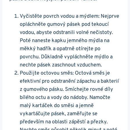
Vyčistěte povrch vodou a ‍mýdlem:⁤ Nejprve
opláchněte ⁤gumový pásek pod tekoucí
vodou, abyste odstranili volné nečistoty.
⁣Poté naneste⁢ kapku jemného mýdla na
měkký hadřík a opatrně otírejte po
povrchu. Důkladně vypláchněte ⁣mýdlo ⁤a
nechte pásek zaschnout ⁢vzduchem.
Použijte octovou směs:⁤ Octová ⁣směs je
efektivní pro odstranění zápachu ‍a bakterií
z gumového pásku. ​Smíchejte rovné díly⁣
bílého octu⁣ a vody do nádoby. Namočte
malý kartáček do směsi a jemně
vykartáčujte⁢ pásek, zaměřujte ⁢se
především na oblasti zápěstí a přezky.