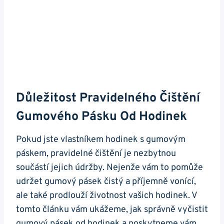
Důležitost⁤ Pravidelného⁣ Čištění
Gumového Pásku Od Hodinek
Pokud ⁣jste vlastníkem hodinek s gumovým
páskem, pravidelné čištění je nezbytnou‍
součástí‍ jejich údržby. Nejenže vám to pomůže
udržet ​gumový pásek⁣ čistý a ‍příjemně ‌vonící,
ale také prodlouží životnost vašich ⁢hodinek. V
tomto článku ⁤vám ukážeme, jak správně vyčistit⁤
gumový ⁢pásek ‍od hodinek a poskytneme vám