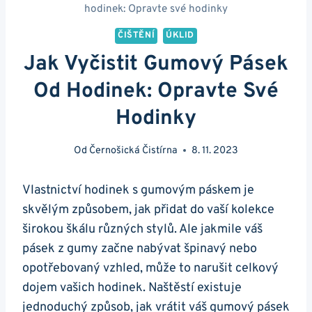
hodinek: Opravte své hodinky
ČIŠTĚNÍ
ÚKLID
Jak Vyčistit Gumový Pásek
Od Hodinek: Opravte Své
Hodinky
Od
Černošická Čistírna
8. 11. 2023
Vlastnictví hodinek ‌s gumovým páskem je
skvělým způsobem, ⁣jak přidat do vaší kolekce
širokou škálu různých stylů. Ale jakmile váš
pásek z gumy začne ⁤nabývat špinavý nebo
opotřebovaný ⁤vzhled, může to⁣ narušit celkový⁣
dojem vašich hodinek. Naštěstí existuje
jednoduchý způsob, jak vrátit ‌váš gumový‌ pásek