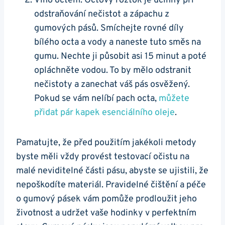
Víno​ octem: Octový roztok je účinný​ při
odstraňování nečistot a zápachu z⁢
gumových pásů. Smíchejte rovné​ díly
bílého octa a​ vody a ⁣naneste tuto ⁣směs na
gumu. Nechte ji působit asi 15 minut a poté
opláchněte vodou. To by mělo odstranit
nečistoty a zanechat váš pás osvěžený.
Pokud​ se vám nelíbí pach octa,
můžete
přidat pár kapek esenciálního⁤ oleje
.
Pamatujte, že před‍ použitím jakékoli metody
byste měli vždy provést testovací očistu na
malé neviditelné části pásu, abyste se ujistili, že
nepoškodíte materiál. Pravidelné čištění a péče⁤
o gumový‌ pásek vám pomůže prodloužit ⁤jeho
⁢životnost a udržet vaše hodinky⁢ v perfektním