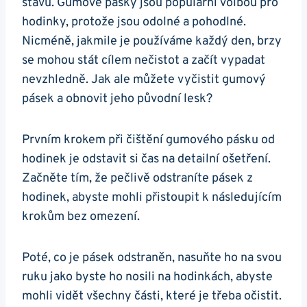
stavu. Gumové pásky jsou populární volbou pro
⁤hodinky, ‌protože jsou ‍odolné a pohodlné.
Nicméně,‍ jakmile je používáme každý den, brzy
se⁢ mohou stát ​cílem‍ nečistot a začít vypadat
nevzhledně. Jak ale můžete vyčistit⁣ gumový
pásek a obnovit jeho původní lesk?
Prvním krokem⁢ při‍ čištění gumového pásku od
hodinek je odstavit si čas na detailní ošetření.
Začněte tím, že pečlivě odstraníte pásek z
hodinek, abyste mohli přistoupit k následujícím
krokům⁢ bez omezení.
Poté, co je‌ pásek odstraněn, nasuňte ⁣ho na svou
ruku jako byste ho nosili na hodinkách, abyste
mohli vidět všechny‍ části, které je třeba očistit.