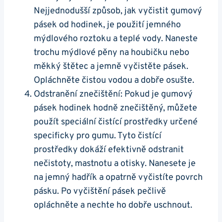
Nejjednodušší způsob, jak vyčistit gumový
pásek od hodinek, je použití jemného
mýdlového‍ roztoku a teplé vody. Naneste
trochu mýdlové pěny na houbičku nebo
měkký⁤ štětec a jemně vyčistěte pásek.
Opláchněte čistou vodou a dobře osušte.
Odstranění znečištění: ‌Pokud je⁢ gumový
pásek hodinek⁢ hodně znečištěný, můžete
použít speciální ​čistící⁢ prostředky určené
specificky ‍pro gumu.​ Tyto‍ čistící
prostředky dokáží ⁣efektivně⁢ odstranit
nečistoty, ​mastnotu a otisky. Nanesete je
na jemný hadřík a​ opatrně vyčistíte povrch
pásku. Po ⁣vyčištění ‌pásek pečlivě
opláchněte⁢ a‍ nechte ho dobře uschnout.