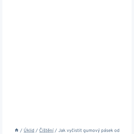
/
Úklid
/
Čištění
/
Jak vyčistit gumový pásek od