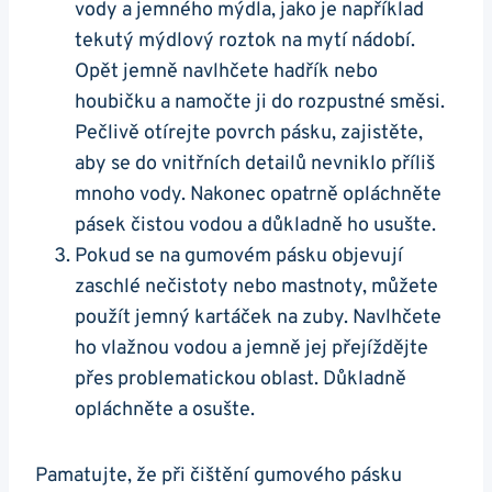
vody a jemného mýdla,⁢ jako je například
tekutý mýdlový roztok na mytí nádobí.
Opět jemně navlhčete hadřík nebo
houbičku a namočte ji do rozpustné směsi.
Pečlivě otírejte povrch pásku, zajistěte,
aby se ​do vnitřních detailů nevniklo⁤ příliš
⁢mnoho vody. Nakonec opatrně opláchněte
‌pásek čistou vodou a‌ důkladně ho usušte.
Pokud⁤ se na gumovém pásku objevují
zaschlé ‍nečistoty nebo mastnoty, můžete
použít jemný kartáček na ⁤zuby. ‌Navlhčete
ho vlažnou vodou a jemně​ jej přejíždějte
přes problematickou oblast. Důkladně ​
opláchněte a osušte.
Pamatujte, že ‌při čištění⁤ gumového⁣ pásku