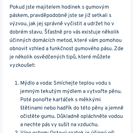
Pokud jste majitelem hodinek s gumovým
páskem, pravděpodobně jste se ‍již setkali s
výzvou, jak ⁣jej správně vyčistit ⁤a udržet ho v
dobrém‍ stavu. Šťastně pro vás existuje několik
účinných domácích metod, které vám pomohou
obnovit vzhled a funkčnost ⁤gumového⁤ pásu. Zde⁤
je několik osvědčených tipů, které ⁢můžete
vyzkoušet:
Mýdlo a‌ voda: Smíchejte teplou⁢ vodu s
jemným tekutým⁤ mýdlem a vytvořte ‌pěnu.
Poté ponořte kartáček s ​měkkými
štětinami nebo hadřík do této pěny a jemně
očistěte gumu. Důkladně opláchněte vodou
a nechte pás vy ​sušit na vzduchu.