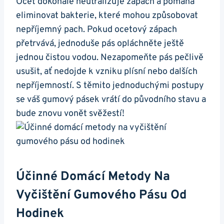
Ocet dokonale ⁤neutralizuje zápach a pomáhá
eliminovat bakterie, které mohou způsobovat
‌nepříjemný pach. Pokud ocetový zápach
přetrvává, jednoduše pás opláchněte ještě
jednou čistou vodou. Nezapomeňte pás pečlivě
usušit, ať nedojde k vzniku plísní nebo dalších​
nepříjemností. S těmito jednoduchými ‍postupy
se váš ⁤gumový‍ pásek vrátí do původního stavu a
bude ⁢znovu vonět svěžestí!
Účinné Domácí Metody Na
Vyčištění Gumového‍ Pásu Od
Hodinek