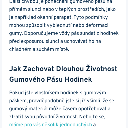
Další chybou je ponechání gumového pásu na
přímém slunci nebo v teplých prostředích, jako
je ⁤například​ okenní parapet. ‌Tyto ‌podmínky
mohou způsobit vyblednutí nebo deformaci
gumy. Doporučujeme ⁤vždy pás sundat z hodinek
před exposurou slunci a‍ uchovávat ho na‌
chladném​ a ‌suchém ⁤místě.
Jak​ Zachovat Dlouhou Životnost
Gumového Pásu Hodinek
Pokud jste vlastníkem hodinek s‍ gumovým
páskem, pravděpodobně‍ jste si již všimli, ​že se
‌gumový materiál může časem opotřebovat a
ztratit svou původní⁢ životnost. Nebojte se,
máme pro vás několik ⁣jednoduchých
a