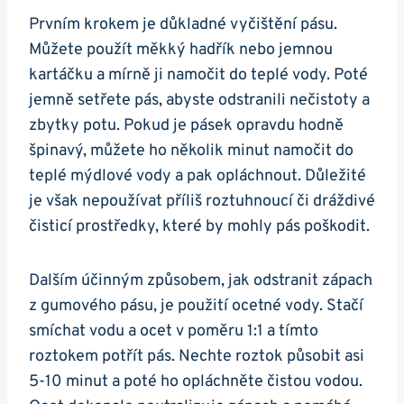
Prvním⁤ krokem je⁣ důkladné vyčištění pásu.⁢
Můžete použít měkký hadřík nebo jemnou
kartáčku a​ mírně ji namočit do teplé vody. Poté
jemně setřete ​pás, abyste odstranili nečistoty ​a
zbytky potu. Pokud je pásek opravdu hodně
špinavý, můžete ho několik ⁢minut namočit do
teplé mýdlové vody ⁣a pak opláchnout. Důležité
je však nepoužívat příliš roztuhnoucí či ‍dráždivé
čisticí ​prostředky, které by mohly pás poškodit.
Dalším účinným způsobem, jak odstranit ​zápach‌
z gumového pásu, je použití ocetné vody. ⁤Stačí
smíchat vodu a ocet ⁢v poměru 1:1 a tímto‍
roztokem potřít pás. Nechte roztok působit asi
5-10 minut ‍a poté ho opláchněte čistou vodou.