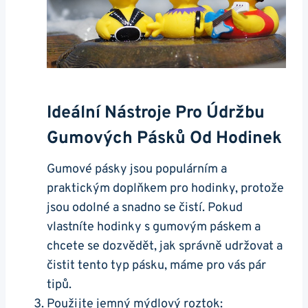
Ideální⁣ Nástroje Pro Údržbu
Gumových Pásků Od Hodinek
Gumové pásky⁣ jsou populárním⁢ a
praktickým doplňkem pro hodinky,⁤ protože
⁢jsou odolné a snadno se čistí. Pokud
vlastníte hodinky ‌s gumovým páskem​ a
chcete se dozvědět, jak správně udržovat a
⁣čistit tento typ pásku, máme ⁢pro‌ vás pár
tipů.
Použijte​ jemný mýdlový roztok: