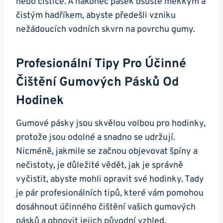
nebo čističe. A nakonec pásek osušte měkkým‌ a‍
čistým hadříkem, abyste předešli vzniku
nežádoucích vodních skvrn na povrchu gumy.
Profesionální Tipy Pro Účinné
Čištění Gumových Pásků‍ Od
Hodinek
Gumové⁢ pásky jsou skvělou volbou pro hodinky,
protože jsou odolné a snadno se udržují.
Nicméně, jakmile se začnou objevovat špíny a
⁢nečistoty,​ je ‌důležité vědět, jak je správně
vyčistit, abyste mohli opravit své hodinky. Tady
je pár profesionálních tipů, které vám pomohou
dosáhnout účinného čištění vašich gumových
⁢pásků a obnovit jejich původní vzhled.