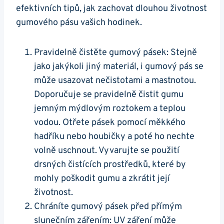
efektivních tipů, jak zachovat dlouhou životnost
gumového pásu vašich hodinek.
Pravidelně čistěte gumový pásek:⁢ Stejně
jako jakýkoli‍ jiný materiál, i gumový ⁢pás ⁣se
může usazovat nečistotami a mastnotou.
Doporučuje ​se pravidelně čistit gumu
jemným ⁣mýdlovým roztokem a teplou
vodou. Otřete pásek pomocí měkkého
hadříku nebo houbičky a​ poté ⁣ho nechte
volně uschnout. Vyvarujte se použití
drsných‍ čistících prostředků, které ⁣by⁢
mohly poškodit gumu a zkrátit její
životnost.
Chráníte gumový pásek před ‍přímým
slunečním zářením:⁤ UV záření může