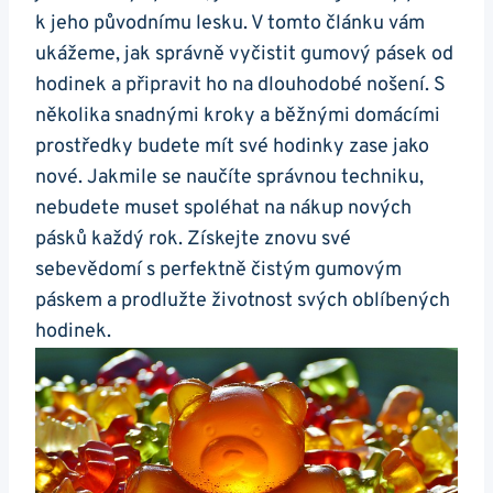
k ⁣jeho ⁢původnímu lesku. V tomto článku⁣ vám
ukážeme, jak správně vyčistit gumový pásek od
hodinek a připravit ho na dlouhodobé nošení. ‍S
několika snadnými kroky ‌a běžnými domácími
‍prostředky budete mít své hodinky zase jako
nové. Jakmile se ⁤naučíte správnou techniku,
nebudete muset spoléhat na nákup nových
pásků každý rok. Získejte znovu své
⁤sebevědomí s perfektně čistým gumovým
páskem ‍a prodlužte životnost svých oblíbených
hodinek.