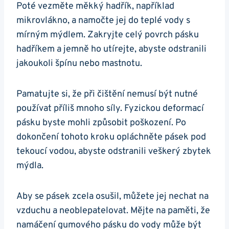
Poté ​vezměte měkký hadřík, například
⁣mikrovlákno, a namočte jej ​do ‌teplé ‌vody s
mírným mýdlem. Zakryjte⁣ celý povrch pásku
hadříkem a jemně ho utírejte, abyste odstranili
jakoukoli špínu nebo mastnotu.
Pamatujte⁤ si, že při čištění nemusí být nutné
⁤používat příliš mnoho síly. Fyzickou deformací
pásku⁣ byste mohli ⁢způsobit poškození. Po
dokončení tohoto kroku opláchněte pásek pod
tekoucí vodou, abyste odstranili veškerý​ zbytek
mýdla.
Aby se‍ pásek ⁢zcela osušil, můžete⁤ jej nechat na
vzduchu a neoblepatelovat. Mějte na paměti, že
namáčení gumového pásku do ⁤vody může být ​