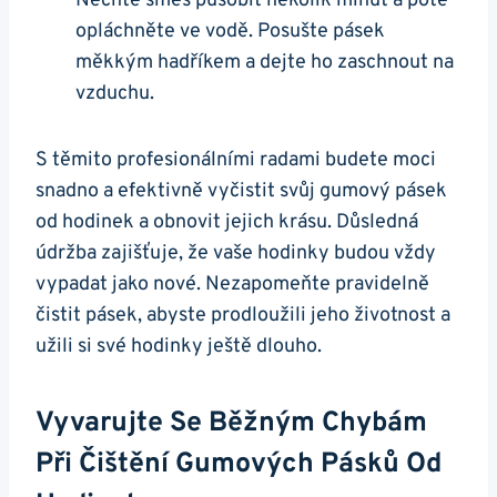
Nechte ​směs působit několik minut a poté
opláchněte ve vodě. Posušte pásek
měkkým hadříkem a dejte ho ⁢zaschnout na⁣
vzduchu.
S těmito⁤ profesionálními⁢ radami⁣ budete moci
snadno a‍ efektivně vyčistit svůj gumový pásek
od hodinek a obnovit jejich krásu.‍ Důsledná
údržba zajišťuje, že vaše⁢ hodinky budou vždy
‌vypadat jako nové. Nezapomeňte‌ pravidelně
čistit pásek, abyste prodloužili‌ jeho životnost a
užili si své hodinky ještě dlouho.
Vyvarujte Se Běžným Chybám
Při Čištění Gumových Pásků Od