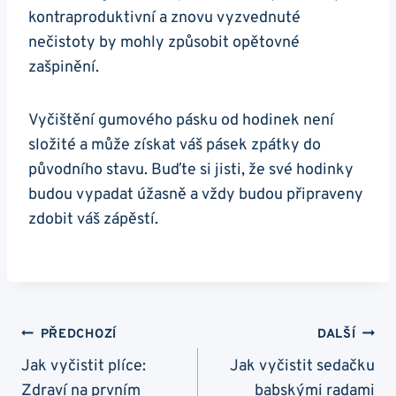
kontraproduktivní a znovu vyzvednuté‍
nečistoty ⁣by mohly způsobit opětovné
zašpinění.
Vyčištění gumového pásku od hodinek⁤ není
složité a ⁣může získat váš pásek zpátky do
původního stavu. ​Buďte si jisti, že⁤ své hodinky
budou vypadat úžasně⁢ a vždy budou připraveny
zdobit váš zápěstí.
Navigace
PŘEDCHOZÍ
DALŠÍ
Pro
Jak vyčistit plíce:
Jak vyčistit sedačku
Zdraví na prvním
babskými radami