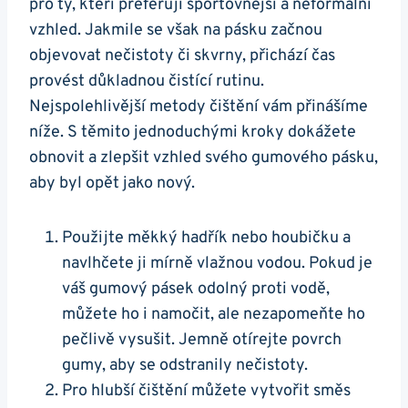
pro ty, kteří preferují sportovnější a neformální
vzhled. Jakmile se však na⁤ pásku ‌začnou
objevovat ‍nečistoty⁣ či skvrny, přichází‍ čas
provést důkladnou čistící rutinu.⁤
Nejspolehlivější metody⁢ čištění vám přinášíme
níže.⁣ S těmito jednoduchými kroky dokážete⁢
obnovit a zlepšit vzhled svého gumového pásku,
aby byl​ opět ​jako nový.
Použijte měkký ‍hadřík nebo houbičku a
navlhčete ji mírně vlažnou vodou. Pokud je
váš gumový pásek odolný proti vodě,
můžete ho i namočit, ale nezapomeňte ho
pečlivě vysušit. Jemně otírejte ⁢povrch
gumy, aby se odstranily nečistoty.
Pro hlubší čištění můžete vytvořit směs