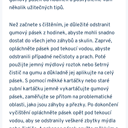
několik užitečných tipů.
Než‍ začnete s čištěním, je důležité odstranit
gumový pásek z hodinek, abyste mohli snadno
dostat⁣ do všech jeho záhybů a skulin. ‌Zaprvé,
opláchněte pásek‌ pod tekoucí vodou, abyste
odstranili případné nečistoty⁢ a prach. Poté
použijte jemný mýdlový roztok nebo šetrný
čistič na gumu a ‍důkladně jej aplikujte na celý
pásek. S pomocí měkké kartáčky ‌nebo staré
⁤zubní⁣ kartáčku⁢ jemně ⁣vykartáčujte gumový
pásek, zaměřujte se přitom na problematické
⁢oblasti, jako jsou záhyby‌ a ⁣přezky. Po dokončení
vyčištění⁤ opláchněte pásek ⁣opět pod tekoucí
vodou, aby se odstranily veškeré ⁢zbytky mýdla