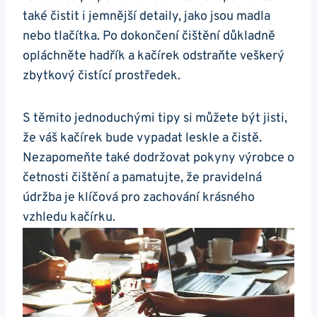
také čistit i jemnější⁤ detaily,⁣ jako jsou madla
nebo tlačítka. Po dokončení čištění ⁢důkladně
opláchněte hadřík a kačírek odstraňte⁢ veškerý​
zbytkový čistící prostředek.
S těmito jednoduchými ‍tipy si můžete být jisti,
že váš kačírek ⁢bude vypadat ‍leskle a čistě.
Nezapomeňte také dodržovat pokyny výrobce o
četnosti čištění a pamatujte, že pravidelná
údržba‌ je klíčová pro ​zachování krásného
vzhledu kačírku.