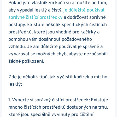
Pokud jste vlastníkem kačírku a ‍toužíte po tom,
aby vypadal lesklý a čistý,
je důležité používat⁤
správné čistící prostředky
a dodržovat správné
postupy. ⁣Existuje několik specifických čistících
prostředků, ⁢které jsou vhodné pro kačírky a⁣
pomohou⁢ vám ⁢dosáhnout požadovaného
vzhledu. Je ale důležité používat je správně a
vyvarovat se možných chyb, abyste nezpůsobili
žádné poškození.
Zde je⁤ několik tipů, ⁣jak vyčistit kačírek a mít ho
lesklý:
1. Vyberte ​si správný ⁢čistící⁤ prostředek: ​Existuje
⁣mnoho čistících ‍prostředků‌ dostupných​ na trhu,
​které jsou speciálně⁤ vyvinuty pro čištění