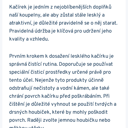
Kačírek je jedním​ z nejoblíbenějších​ doplňků
naší koupelny,‍ ale aby zůstal stále lesklý a
atraktivní, je důležité pravidelně‍ se o něj ⁢starat.
Pravidelná údržba je klíčová pro udržení jeho
kvality‌ a ‌vzhledu.
Prvním‍ krokem k dosažení lesklého kačírku ‌je
správná čistící rutina. Doporučuje se používat
speciální čisticí prostředky‍ určené právě pro
tento účel. Nejenže⁢ tyto produkty účinně
odstraňují‌ nečistoty a vodní kámen, ale také
chrání povrch⁢ kačírku ⁣před poškrábáním. Při⁢
čištění je důležité vyhnout se použití tvrdých a
drsných‌ houbiček, které by mohly poškodit
povrch. Raději zvolte jemnou houbičku nebo