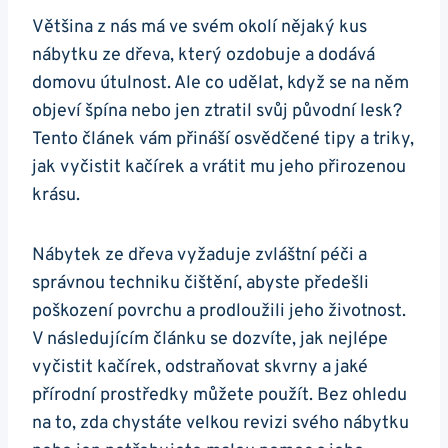
Většina z nás ‍má ve ⁣svém ⁣okolí nějaký kus
nábytku ze ‍dřeva, který ozdobuje a ‍dodává
domovu útulnost. Ale co udělat, když se na něm ​
objeví špína⁣ nebo jen ‌ztratil ​svůj původní lesk?
Tento článek vám přináší osvědčené tipy ‌a triky,
jak vyčistit kačírek a vrátit mu jeho ⁢přirozenou
krásu.
Nábytek ze dřeva vyžaduje​ zvláštní péči a
správnou techniku čištění,‌ abyste‌ předešli
poškození ​povrchu a prodloužili jeho životnost.
⁣V následujícím článku se dozvíte, jak nejlépe
vyčistit ⁣kačírek, odstraňovat skvrny a jaké
přírodní prostředky můžete použít. ‍Bez ohledu
na to, zda‌ chystáte velkou‌ revizi svého‍ nábytku