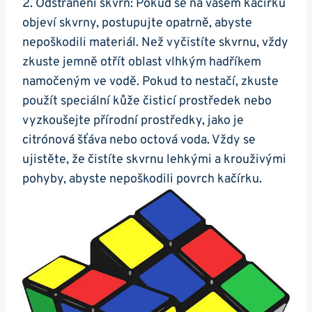
2. Odstranění skvrn: Pokud se na ‍vašem‍ kačírku
objeví ⁣skvrny, postupujte opatrně, abyste
nepoškodili materiál. Než vyčistíte skvrnu, vždy
zkuste‌ jemně otřít oblast vlhkým hadříkem
namočeným ve vodě. Pokud to nestačí, zkuste
použít speciální kůže čisticí‍ prostředek nebo
vyzkoušejte přírodní prostředky, jako je
citrónová šťáva nebo octová voda. Vždy se
ujistěte, že⁤ čistíte skvrnu lehkými a⁤ krouživými
pohyby, abyste nepoškodili povrch kačírku.