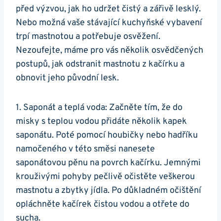
⁤před výzvou, jak ho udržet‍ čistý ‍a zářivě lesklý.
‍Nebo možná vaše stávající kuchyňské vybavení
trpí mastnotou a⁣ potřebuje osvěžení.‍
Nezoufejte, ‌máme pro vás několik osvědčených
postupů, jak⁣ odstranit mastnotu z kačírku a
obnovit jeho⁢ původní lesk.
1. Saponát a teplá voda: Začněte tím, že do
misky ⁣s teplou vodou přidáte několik kapek
saponátu. Poté pomocí houbičky nebo hadříku
‌namočeného‌ v této směsi nanesete
saponátovou pěnu ⁣na povrch kačírku. ‍Jemnými
⁢krouživými pohyby pečlivě očistěte veškerou
mastnotu a ⁣zbytky jídla. Po důkladném očištění
opláchněte kačírek čistou vodou a otřete do
sucha.