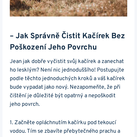
– Jak Správně Čistit Kačírek Bez
Poškození Jeho⁤ Povrchu
Jean jak dobře vyčistit svůj kačírek a⁢ zanechat
ho lesklým? Není nic jednoduššího! Postupujte⁤
podle ​těchto jednoduchých kroků a váš kačírek
bude vypadat​ jako nový. Nezapomeňte,⁤ že ⁢při
čištění je​ důležité být‍ opatrný a nepoškodit
jeho povrch.
1. Začněte opláchnutím⁤ kačírku pod tekoucí
vodou.⁢ Tím se zbavíte přebytečného prachu a