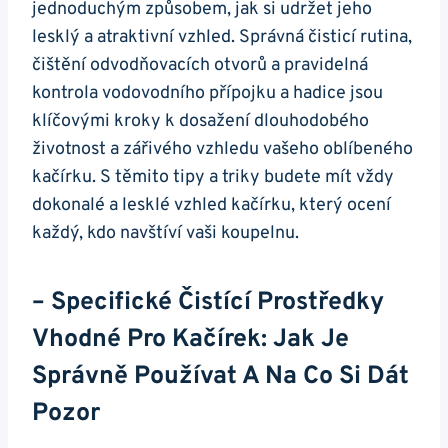
jednoduchým způsobem, jak​ si‍ udržet‌ jeho
lesklý a ⁢atraktivní vzhled. Správná čisticí rutina,
čištění ⁣odvodňovacích otvorů a pravidelná
kontrola vodovodního přípojku ⁢a hadice jsou
klíčovými ‍kroky k dosažení dlouhodobého
‌životnost a zářivého vzhledu vašeho⁤ oblíbeného
kačírku. S⁤ těmito tipy ‍a triky budete mít vždy
‌dokonalé a lesklé vzhled⁢ kačírku, který ocení⁤
každý,⁢ kdo navštíví⁤ vaši koupelnu.
– Specifické Čistící Prostředky
Vhodné ⁣pro Kačírek:⁤ Jak⁢ Je
Správně​ Používat⁣ A Na Co Si Dát
Pozor