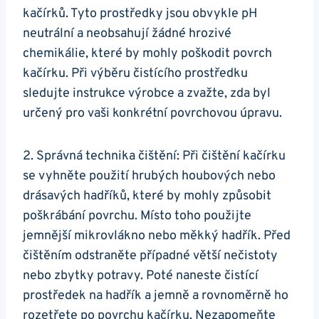
kačírků. Tyto ‍prostředky jsou obvykle pH
⁣neutrální a neobsahují žádné hrozivé
chemikálie, které by⁣ mohly poškodit⁢ povrch⁣
kačírku. Při výběru čistícího prostředku
sledujte instrukce výrobce a zvažte, zda byl
‌určený pro vaši konkrétní povrchovou úpravu.
2. Správná technika čištění: ⁢Při čištění kačírku
se‍ vyhněte použití hrubých⁢ houbových nebo
drásavých hadříků, které by mohly způsobit⁤
poškrábání povrchu. Místo toho použijte
jemnější mikrovlákno nebo měkký⁣ hadřík. Před
čištěním odstraněte případné větší nečistoty
nebo zbytky potravy. Poté naneste čistící
prostředek⁣ na hadřík​ a jemně a rovnoměrně ho
rozetřete po⁣ povrchu kačírku. Nezapomeňte