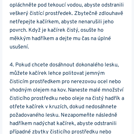
opláchněte⁢ pod tekoucí vodou,‍ abyste odstranili
veškerý čistící prostředek. ‍Zbytečně zdlouhavě
netřepejte kačírkem, abyste nenarušili jeho⁢
povrch. Když je kačírek​ čistý, osušte ho
měkkým hadříkem ⁤a dejte mu čas na​ úplné
usušení.
4. Pokud chcete dosáhnout dokonalého ​lesku,
můžete kačírek ‌lehce politovat jemným
čisticím ⁢prostředkem pro nerezovou ocel​ nebo
vhodným olejem ⁣na kov. Naneste ⁣malé množství​
čisticího prostředku ⁤nebo oleje na čistý hadřík a
otřete kačírek v ⁣kruzích, dokud ‌nedosáhnete
požadovaného lesku. Nezapomeňte následně
hadříkem nadýchat kačírek, abyste odstranili
případné zbytky čisticího prostředku nebo​