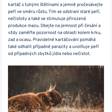
kartáč ‍s tuhými štětinami a⁤ jemně pročesávejte
peří ve směru ‍růstu. Tím se odstraní⁣ staré peří,
nečistoty​ a také​ se stimuluje přirozená
produkce mazu. Dbejte na⁢ jemnost při česání a
vždy zaměřte pozornost na oblasti kolem krku,
zad a ⁣ocasu. Pravidelné kartáčování pomáhá
také odhalit⁣ případné ⁢parazity a uvolňuje peří
od případných zbytků jídla ‍nebo nečistot.