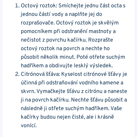
Octový roztok: ‍Smíchejte ‍jednu ⁤část octa s
jednou částí⁤ vody a naplňte jej do
‍rozprašovače. Octový roztok je skvělým
pomocníkem při ‍odstranění mastnoty a
nečistot z povrchu kačírku. Rozprašte
‍octový roztok na povrch a nechte ho
‍působit několik minut. ⁢Poté otřete‌ suchým
hadříkem a obdivujte lesklý výsledek.
Citrónová šťáva:⁤ Kyselost citrónové šťávy ⁢je⁣
účinná při odstraňování vodního kamene a
skvrn. Vymačkejte šťávu ‍z⁢ citrónu a naneste⁤
ji na povrch kačírku. Nechte šťávu působit a
následně ji otřete suchým hadříkem. Vaše
kačírky budou nejen čisté, ale ⁤i‍ krásně⁢
vonící.