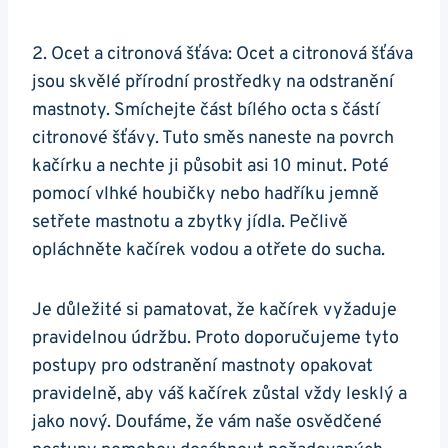
2. Ocet a citronová⁣ šťáva: Ocet a citronová šťáva
jsou ‍skvělé přírodní prostředky na odstranění
mastnoty. Smíchejte část bílého octa s částí
citronové šťávy. Tuto směs naneste na povrch
⁤kačírku a ‍nechte⁤ ji působit asi 10 minut. ‍Poté
⁣pomocí vlhké houbičky nebo hadříku‍ jemně
setřete mastnotu a zbytky jídla. Pečlivě
opláchněte kačírek ⁣vodou a otřete do sucha.
Je důležité si pamatovat, že⁢ kačírek​ vyžaduje
pravidelnou údržbu. Proto doporučujeme tyto
postupy pro odstranění​ mastnoty opakovat
pravidelně, aby⁢ váš ⁣kačírek zůstal vždy lesklý a
jako⁤ nový. Doufáme,‍ že vám naše osvědčené