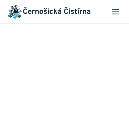
Přeskočit
Černošická Čistírna
na
obsah