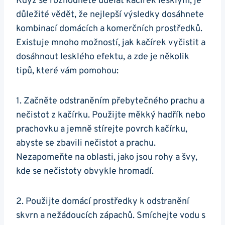
Když se rozhodnete udělat kačírek lesklým, je
důležité vědět, že‍ nejlepší výsledky dosáhnete
kombinací domácích a komerčních prostředků.
⁤Existuje mnoho ⁢možností, ‌jak kačírek vyčistit a
dosáhnout lesklého efektu, a ‍zde je několik
tipů, které ⁢vám pomohou:
1. Začněte‍ odstraněním⁤ přebytečného ⁢prachu a ​
nečistot ⁤z kačírku. Použijte měkký hadřík nebo
prachovku a jemně stírejte povrch kačírku,
abyste se zbavili nečistot a prachu.
Nezapomeňte na⁢ oblasti, jako jsou rohy a švy,
⁣kde ​se⁤ nečistoty obvykle‍ hromadí.
2. Použijte domácí prostředky k odstranění
skvrn a nežádoucích⁤ zápachů. Smíchejte vodu ⁢s