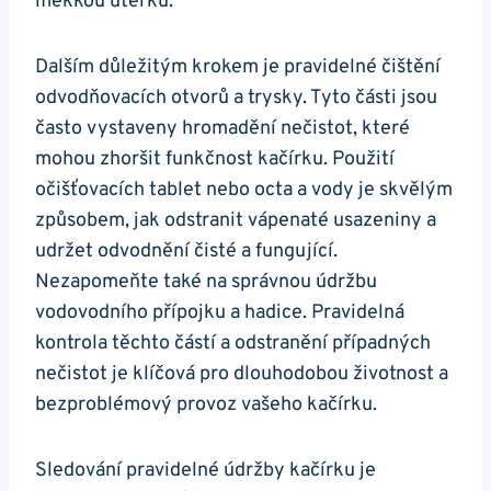
měkkou ‍utěrku.
Dalším ⁣důležitým krokem je pravidelné čištění⁣
odvodňovacích ⁣otvorů a trysky. Tyto části jsou
často vystaveny hromadění ​nečistot, které
mohou zhoršit funkčnost⁢ kačírku. Použití
očišťovacích ‍tablet nebo octa a vody je skvělým
způsobem, jak odstranit vápenaté usazeniny a
‍udržet odvodnění ⁣čisté a fungující.
Nezapomeňte také na správnou‌ údržbu
vodovodního přípojku a hadice. Pravidelná
kontrola těchto částí a odstranění případných
nečistot je klíčová ⁤pro dlouhodobou životnost a
bezproblémový provoz vašeho kačírku.
Sledování pravidelné ​údržby kačírku je