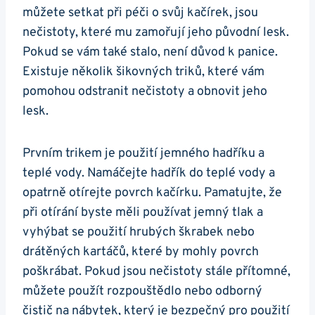
můžete setkat při péči o ⁢svůj kačírek, jsou
⁣nečistoty, které mu zamořují jeho původní lesk.
Pokud se vám také stalo, není ⁢důvod k panice.
Existuje několik⁢ šikovných triků, které vám
pomohou‍ odstranit nečistoty a obnovit jeho
lesk.
Prvním trikem je použití‍ jemného hadříku a​
teplé vody. Namáčejte hadřík‍ do teplé vody a
opatrně otírejte povrch kačírku. Pamatujte, že
při otírání‌ byste měli používat⁤ jemný tlak a
⁢vyhýbat⁣ se použití hrubých ‌škrabek‍ nebo
drátěných kartáčů, které by mohly povrch
poškrábat. Pokud jsou nečistoty ‌stále⁤ přítomné,
můžete použít rozpouštědlo nebo odborný
⁢čistič na ⁣nábytek, ​který je bezpečný ‌pro použití