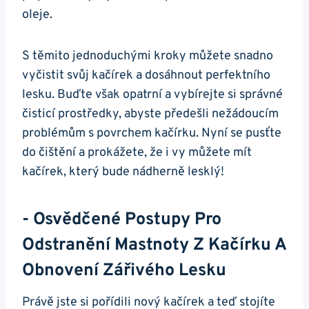
oleje.
S těmito jednoduchými kroky můžete ‌snadno
vyčistit svůj kačírek a dosáhnout ‍perfektního
lesku. Buďte však opatrní a vybírejte si ⁣správné​
čisticí prostředky, abyste⁤ předešli nežádoucím​
problémům s povrchem kačírku. Nyní‍ se pusťte
do čištění a‍ prokážete, že i vy můžete mít
kačírek, který ‍bude ‌nádherně lesklý!
-⁤ Osvědčené Postupy Pro
Odstranění ‍mastnoty Z Kačírku A
Obnovení⁢ Zářivého Lesku
Právě jste si pořídili ⁤nový kačírek a teď⁢ stojíte