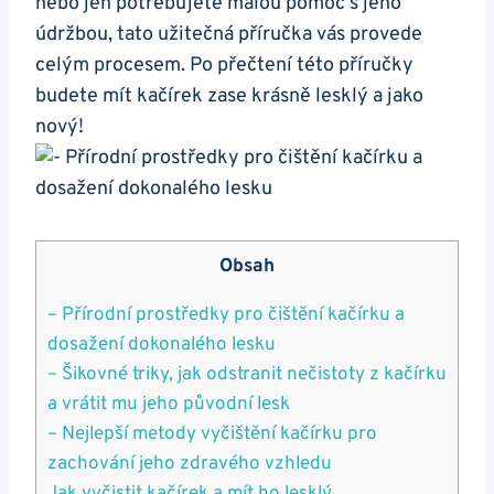
nebo jen potřebujete ⁢malou pomoc s ⁣jeho‌
údržbou,⁣ tato užitečná příručka vás‍ provede
celým procesem. Po ​přečtení této příručky
budete mít kačírek‌ zase krásně ⁣lesklý a jako
nový!
Obsah
– Přírodní⁣ prostředky pro čištění kačírku a
dosažení⁤ dokonalého lesku
– Šikovné triky, jak odstranit nečistoty z kačírku
a vrátit mu jeho původní lesk
– Nejlepší metody vyčištění kačírku pro‌
zachování jeho zdravého vzhledu