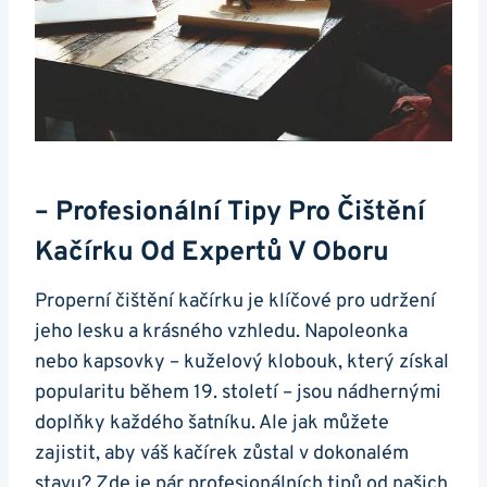
– Profesionální Tipy Pro Čištění
Kačírku Od‍ Expertů ‍v Oboru
Properní čištění ⁣kačírku je klíčové pro⁢ udržení ​
jeho lesku a krásného vzhledu. Napoleonka
⁣nebo kapsovky –⁣ kuželový ⁤klobouk, který získal​
popularitu během⁢ 19. století – jsou⁣ nádhernými
doplňky ⁤každého‌ šatníku. ⁣Ale jak můžete
zajistit, aby váš kačírek zůstal v dokonalém
stavu? Zde je⁢ pár profesionálních ‍tipů od našich