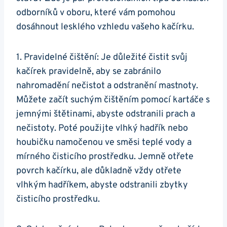
odborníků v oboru, které vám pomohou​
dosáhnout lesklého‍ vzhledu vašeho kačírku.
1. Pravidelné čištění: Je⁣ důležité čistit ⁢svůj
kačírek ​pravidelně, aby se zabránilo
nahromadění nečistot ⁤a odstranění ‍mastnoty.
Můžete začít suchým čištěním pomocí kartáče s
jemnými štětinami, ⁣abyste ‍odstranili prach a
nečistoty. Poté použijte⁢ vlhký hadřík nebo
houbičku ⁣namočenou ve směsi teplé‍ vody a
mírného čisticího‍ prostředku. Jemně otřete
povrch kačírku, ale ⁣důkladně vždy otřete
vlhkým ‍hadříkem, abyste odstranili zbytky
⁢čisticího ⁣prostředku.