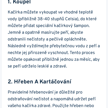
1. Koupel
Kačírka můžete‌ vykoupat ve vhodné teplotě
vody ‍(přibližně 38-40⁢ stupňů Celsia), do které
můžete přidat speciální kačírkový šampon.
Jemně a​ opatrně ⁣masírujte ⁤peří, abyste
odstranili nečistoty a pečlivě opláchněte.
Následně vyždímejte přebytečnou vodu z⁣ peří a
nechte jej přirozeně vyschnout. Tento proces
můžete opakovat přibližně jednou za měsíc, ‍aby
se peří ‍udrželo lesklé⁣ a ‍zdravé.
2. ‍Hřeben A‌ Kartáčování
Pravidelné hřebenování je důležité pro
odstraňování nečistot a napomáhá udržet peří
vašeho kačírka zdravé. Použijte ⁢hřeben nebo