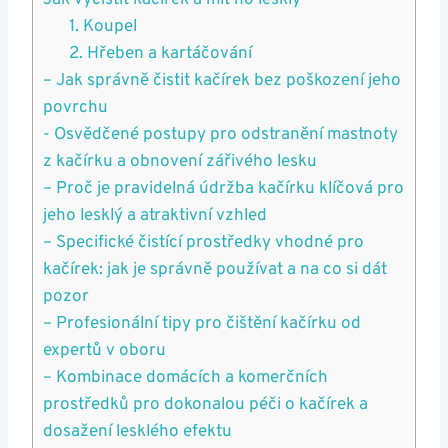
Jak vyčistit ‍kačírek a mít ho lesklý
1. Koupel
2. ‍Hřeben a‌ kartáčování
– Jak správně čistit kačírek bez poškození jeho⁤
povrchu
-⁤ Osvědčené postupy pro odstranění ‍mastnoty
z kačírku a obnovení⁢ zářivého lesku
– Proč ⁤je pravidelná údržba kačírku klíčová pro
jeho lesklý a atraktivní vzhled
– Specifické čistící prostředky vhodné ⁣pro
kačírek:⁤ jak⁢ je správně​ používat⁣ a na co si dát
pozor
– Profesionální tipy pro čištění kačírku od‍
expertů ‍v oboru
– Kombinace‌ domácích‍ a komerčních
prostředků pro dokonalou péči o kačírek a
dosažení lesklého ‌efektu