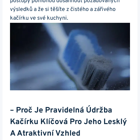
postupy pomohou dosáhnout požadovaných
výsledků‍ a že si těšíte z čistého a zářivého
⁤kačírku ve své kuchyni.
– Proč ⁤je Pravidelná Údržba
Kačírku Klíčová Pro Jeho Lesklý
A Atraktivní Vzhled