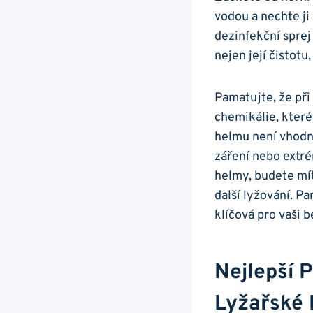
vodou‍ a‌ nechte ⁢
dezinfekční sprej 
nejen její⁣ čistotu
Pamatujte, že ‌při
chemikálie, které 
helmu‌ není vhod
‍záření nebo extré
helmy, budete mít 
další lyžování. Pa
klíčová pro ⁢vaši 
Nejlepší 
Lyžařské