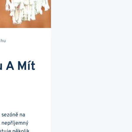
chu
 A Mít
 ⁤sezóně na
, nepříjemný
stuje několik‌