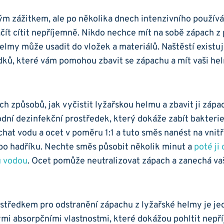
ým zážitkem, ale po několika dnech intenzivního používání
ít cítit nepříjemně. ‌Nikdo nechce mít na ‌sobě zápach z⁣ p
lmy může usadit do⁢ vložek a materiálů. Naštěstí existuj
dků,​ které vám pomohou zbavit se zápachu ⁤a mít vaši he
ch‌ způsobů, jak vyčistit lyžařskou helmu ​a zbavit ji zápac
írodní dezinfekční prostředek, který dokáže zabít ⁢bakterie
hat ⁣vodu a‌ ocet v poměru 1:1​ a tuto⁢ směs nanést na vnit
bo⁣ hadříku. Nechte směs působit několik minut ​a
poté ji
u vodou
. Ocet pomůže neutralizovat⁤ zápach ‍a zanechá vaši
středkem ⁢pro odstranění zápachu z lyžařské helmy‌ je ⁢je
vými absorpčními vlastnostmi, které dokážou pohltit nepř