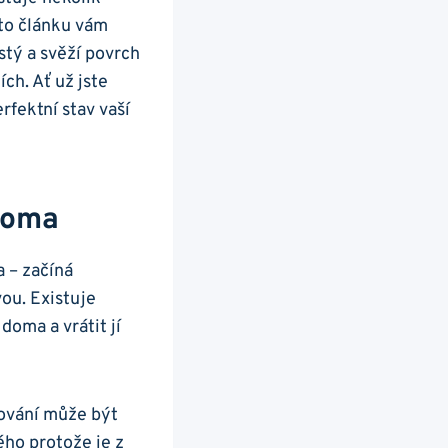
mto článku vám
tý ⁢a svěží povrch
ch. Ať už ‍jste
ektní stav vaší ​
Doma
a – začíná
u.⁢ Existuje‌
oma a ‍vrátit jí
ování může ⁢být
ho protože je z