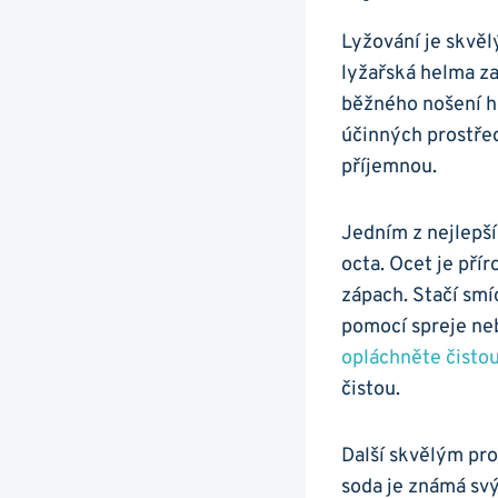
Lyžování je skvěl
lyžařská helma zač
běžného nošení he
účinných ‌prostře
příjemnou.
Jedním z ​nejlepší
⁢octa. ⁢Ocet je př
zápach. Stačí smíc
pomocí ⁢spreje ne
opláchněte čisto
čistou.
Další skvělým pro
soda⁣ je⁤ známá s