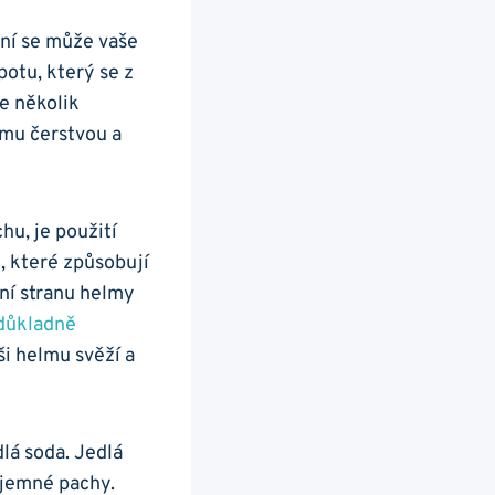
‍ se může‌ vaše‌
otu, který se⁢ z
e několik⁤
lmu čerstvou a
hu,⁤ je použití
, které způsobují⁣
řní stranu helmy
 důkladně‍
 helmu⁢ svěží a‌
dlá soda. Jedlá
íjemné​ pachy.