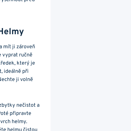
‍helmy
a mít ji zároveň
e vyprat ručně
tředek, který je
, ‍ideálně při
echte ji ‍volně
zbytky nečistot ⁢a
Poté připravte
vrch helmy.⁣
ěte‌ helmu čistou