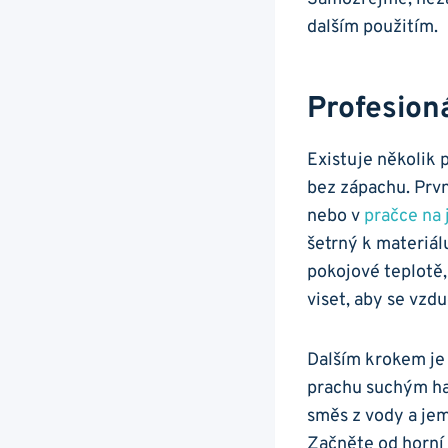
dalším použitím.
Profesioná
Existuje několik p
bez zápachu. Prvn
nebo v
pračce na
šetrný k materiálu
pokojové teplotě, 
viset, aby⁣ se vzdu
Dalším krokem je v
prachu suchým had
směs z vody a je
Začněte od horní 