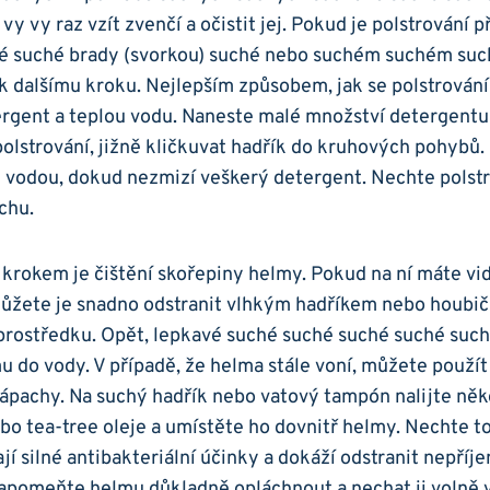
vy vy​ raz vzít zvenčí a očistit jej. Pokud je ‌polstrování 
é⁢ suché brady (svorkou)⁣ suché nebo ​suchém suchém su
⁣ dalšímu kroku. Nejlepším způsobem, jak⁣ se polstrování 
tergent ⁣a teplou vodu. Naneste malé​ množství detergentu 
polstrování, jižně kličkuvat hadřík ‍do kruhových pohybů.
u vodou, dokud nezmizí veškerý detergent.​ Nechte ⁢polst
chu.
rokem⁢ je čištění ⁢skořepiny helmy. Pokud ⁣na ní‍ máte vi
můžete je‍ snadno odstranit⁢ vlhkým hadříkem ⁢nebo ⁢hou
prostředku. Opět, lepkavé suché ‌suché ⁤suché suché⁢ suché
 do vody. V případě, že⁢ helma ⁣stále voní, můžete použí
zápachy. Na suchý hadřík nebo ⁤vatový‍ tampón nalijte ně
o tea-tree oleje a umístěte⁢ ho dovnitř helmy. Nechte ‍t
jí silné antibakteriální⁣ účinky ⁣a dokáží odstranit nepří
pomeňte helmu důkladně opláchnout ⁤a nechat ji volně 