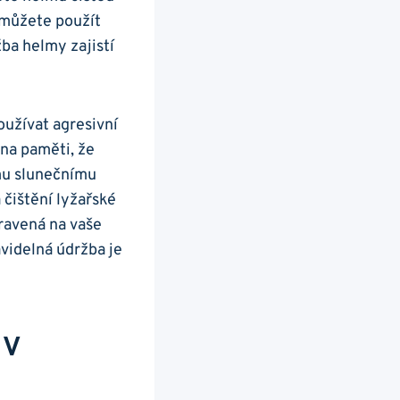
, můžete použít
ba⁤ helmy zajistí
užívat agresivní ​
 na paměti, že
mu slunečnímu
 čištění lyžařské
ravená ​na vaše
videlná údržba‍ je
 V