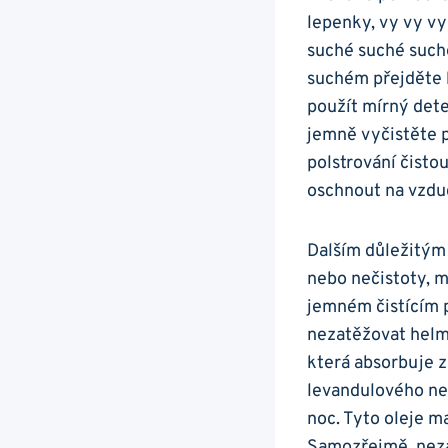
lepenky, vy vy vy 
suché suché ⁤such
⁢suchém přejděte k
použít ⁣mírný‌ de
jemně vyčistěte ⁣
polstrování čisto
oschnout na vzdu
Dalším důležitým k
nebo nečistoty,⁢ 
jemném čistícím ⁤
nezatěžovat helmu
‍která absorbuje 
levandulového neb
noc. Tyto oleje ma
Samozřejmě, neza