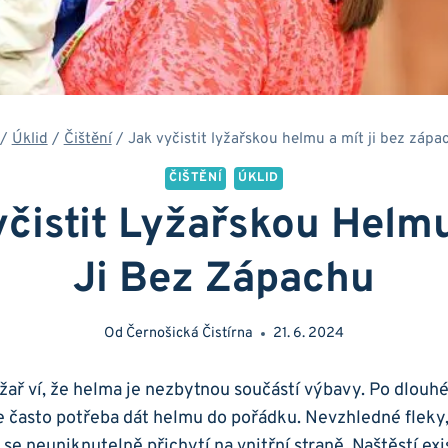
/
Úklid
/
Čištění
/
Jak vyčistit lyžařskou helmu a mít ji bez zápa
ČIŠTĚNÍ
ÚKLID
yčistit Lyžařskou Helmu
Ji Bez Zápachu
Od
Černošická Čistírna
21. 6. 2024
ař ví, že helma‌ je nezbytnou součástí​ výbavy. Po dlouhé
e často potřeba dát helmu do pořádku. Nevzhledné fleky
se ‍neuniknutelně přichytí na vnitřní straně. Naštěstí exi