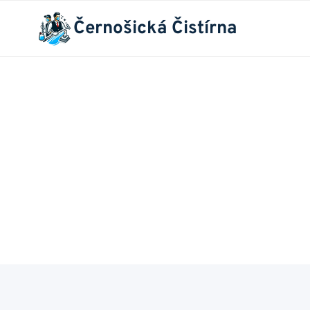
Přeskočit
Černošická Čistírna
na
obsah