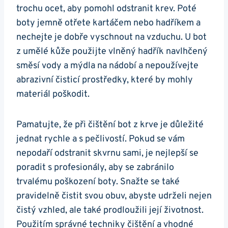
trochu ​ocet, aby pomohl odstranit krev. Poté
boty jemně otřete kartáčem nebo hadříkem a
⁢nechejte je ‍dobře vyschnout na vzduchu. U bot
z⁤ umělé kůže použijte vlněný ⁢hadřík navlhčený
⁣směsí vody a mýdla na nádobí a nepoužívejte
abrazivní čisticí prostředky, které by mohly
materiál poškodit.
Pamatujte, že při čištění bot z krve je ‌důležité
jednat rychle⁤ a s ‍pečlivostí. Pokud se vám
nepodaří odstranit skvrnu sami, je nejlepší se
poradit s profesionály, aby se zabránilo
trvalému poškození boty. Snažte se‌ také
pravidelně čistit svou obuv, abyste udrželi nejen
čistý vzhled, ale také ‍prodloužili její životnost.
Použitím správné techniky čištění a vhodné