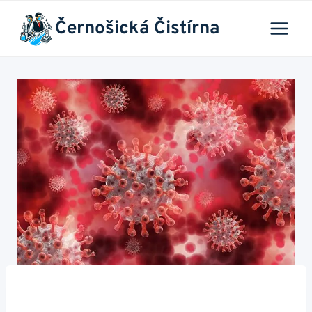
Přeskočit
Černošická Čistírna
na
obsah