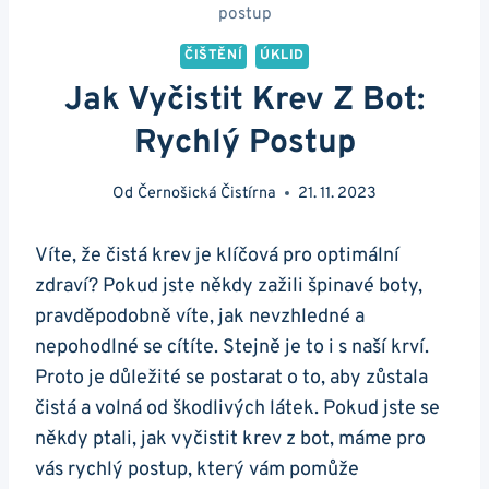
postup
ČIŠTĚNÍ
ÚKLID
Jak Vyčistit Krev Z Bot:
Rychlý Postup
Od
Černošická Čistírna
21. 11. 2023
Víte, že čistá krev je klíčová pro optimální
zdraví? Pokud jste někdy zažili špinavé boty,
pravděpodobně víte, ⁤jak ⁤nevzhledné a
nepohodlné se cítíte. Stejně je to i s naší krví.
Proto je důležité​ se postarat o to,‍ aby zůstala
čistá a volná od ⁢škodlivých látek. Pokud jste se
někdy ptali, jak vyčistit krev z bot,‌ máme pro
vás rychlý postup, který vám pomůže