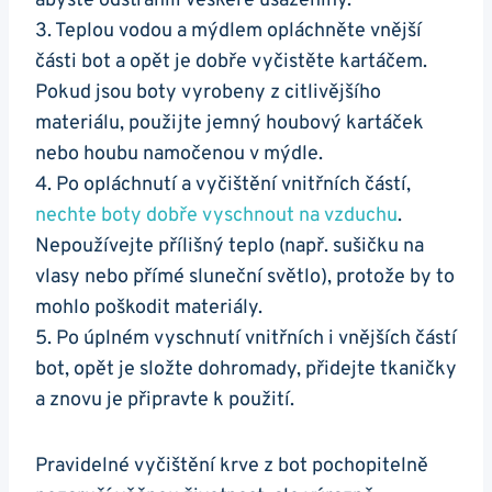
abyste odstranili veškeré usazeniny.
3. ​Teplou vodou a mýdlem opláchněte ‌vnější⁢
části bot a opět je dobře ‌vyčistěte kartáčem.
Pokud jsou boty vyrobeny z citlivějšího
materiálu, použijte jemný houbový kartáček
nebo houbu⁣ namočenou v ⁢mýdle.
4. Po opláchnutí⁤ a vyčištění vnitřních částí,
nechte boty dobře vyschnout na vzduchu
.
Nepoužívejte přílišný⁤ teplo (např. sušičku na
vlasy nebo přímé sluneční světlo),‍ protože by to
​mohlo poškodit materiály.
5. Po⁢ úplném vyschnutí vnitřních i vnějších částí
bot, opět je složte dohromady, přidejte tkaničky
a znovu je připravte k použití.
Pravidelné vyčištění krve⁤ z bot pochopitelně