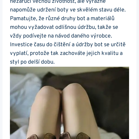
nezaručí věčnou životnost, ale výrazně
napomůže udržení boty ve skvělém stavu déle.
Pamatujte, že​ různé druhy ⁣bot a materiálů
mohou vyžadovat odlišnou údržbu,‌ takže se
vždy podívejte na návod daného‍ výrobce.
Investice času do čištění a údržby ‍bot se určitě
vyplatí,⁢ protože tak zachováte jejich kvalitu a
styl po delší ⁤dobu.