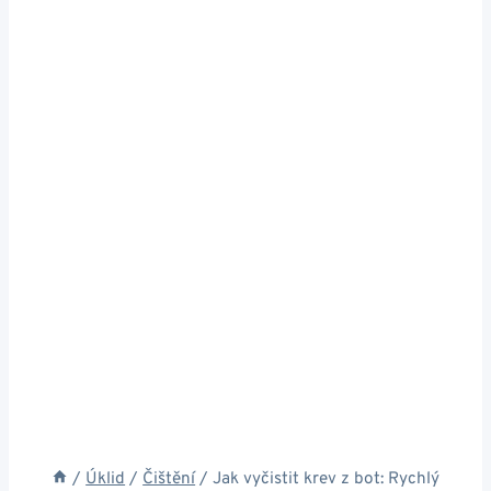
/
Úklid
/
Čištění
/
Jak vyčistit krev z bot: Rychlý