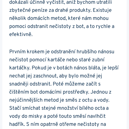
dokázali účinně vyčistit, aniž bychom utratili⁢
zbytečné‍ peníze za drahé produkty. Existuje
několik domácích metod, které ‍nám mohou
pomoci odstranit nečistoty z bot, a to ⁣rychle a
efektivně.
Prvním⁤ krokem je odstranění hrubšího nánosu
nečistot pomocí kartáče nebo⁢ staré zubní
kartáčky. Pokud je⁣ v botách nános bláta, ​je lepší
nechat jej zaschnout, aby bylo možné jej
‍snadněji odstranit. Poté můžeme začít s
čištěním bot domácími prostředky. Jednou z
nejúčinnějších metod je směs z octu a vody.​
Stačí smíchat stejné ⁤množství bílého octa a
vody do misky a poté touto směsí navlhčit ​
hadřík. S ním opatrně otřeme nečistoty‍ na