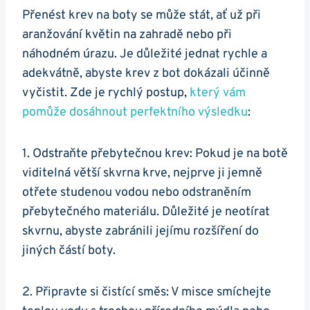
Přenést krev na boty se ⁤může stát, ‍ať ​už při
aranžování⁢ květin na zahradě nebo při
⁣náhodném úrazu. Je důležité jednat rychle a
adekvátně, abyste ‍krev z bot‌ dokázali účinně⁤
vyčistit. Zde je rychlý postup,
který vám
pomůže dosáhnout perfektního výsledku
:
1. Odstraňte přebytečnou krev:‍ Pokud je na botě
viditelná větší skvrna krve, nejprve ji jemně⁢
otřete studenou vodou nebo odstraněním
přebytečného materiálu. Důležité je neotírat
skvrnu, abyste zabránili jejímu rozšíření do
jiných částí ‍boty.
2. Připravte si čistící směs: ‌V misce smíchejte