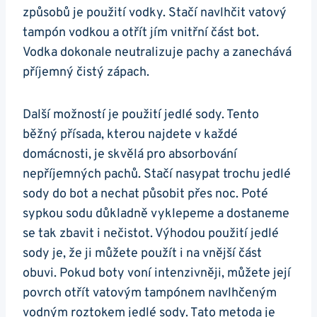
způsobů je použití vodky. Stačí navlhčit vatový
tampón vodkou a otřít jím vnitřní část bot.
Vodka dokonale neutralizuje pachy a zanechává
příjemný čistý zápach.​
Další možností je použití jedlé sody. Tento
běžný přísada, kterou najdete v každé
domácnosti, je skvělá pro ⁢absorbování
nepříjemných​ pachů. ​Stačí nasypat trochu jedlé
sody do bot a nechat působit přes noc. Poté
⁣sypkou sodu důkladně vyklepeme a dostaneme
se tak zbavit i⁢ nečistot. Výhodou použití jedlé
sody ⁢je, že ji můžete použít i na vnější část
obuvi. Pokud boty voní intenzivněji,⁤ můžete její
povrch otřít vatovým tampónem navlhčeným
vodným roztokem jedlé sody. ⁢Tato metoda je