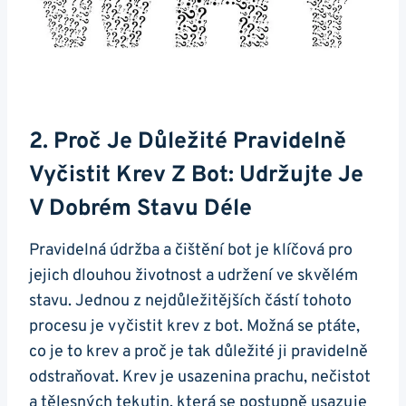
2. Proč Je ‌důležité Pravidelně
Vyčistit Krev Z Bot: Udržujte Je
V Dobrém Stavu Déle
Pravidelná údržba a čištění bot⁤ je klíčová⁤ pro⁢
jejich dlouhou životnost a udržení ⁢ve skvělém
stavu. Jednou z nejdůležitějších‌ částí ⁢tohoto
procesu je vyčistit krev z bot. ‍Možná se ptáte,
co je to krev a proč je tak důležité ji pravidelně
odstraňovat. Krev je usazenina⁢ prachu, nečistot
a tělesných tekutin, která se postupně usazuje