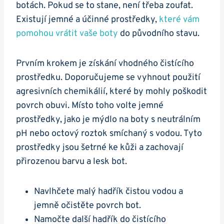
botách. Pokud se to stane, není třeba zoufat.
Existují jemné a účinné prostředky,
které vám
pomohou vrátit vaše boty
do ⁢původního stavu.
Prvním krokem je získání vhodného čistícího
prostředku. Doporučujeme ‍se vyhnout použití
agresivních chemikálií, které by ‍mohly poškodit
povrch obuvi. Místo ⁤toho volte jemné
prostředky, jako⁢ je mýdlo na boty s neutrálním
pH nebo⁢ octový roztok smíchaný s vodou. Tyto
⁤prostředky ⁣jsou ‌šetrné ke kůži ⁣a zachovají⁤
přirozenou barvu a lesk bot.
Navlhčete ​malý hadřík čistou vodou a​
jemně očistěte povrch bot.
Namočte další hadřík do čistícího​