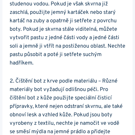
studenou vodou. ⁢Pokud je však skvrna již
zaschlá, použijte jemný kartáček ‍nebo starý
kartáč na zuby ⁤a opatrně ji setřete ⁢z povrchu
boty. Pokud ‌je skvrna stále viditelná, můžete
vytvořit pastu z jedné části vody a jedné části
⁣soli a jemně⁣ ji ⁤vtřít na postiženou oblast. Nechte
pastu působit a poté ji setřete suchým
hadříkem.
2. Čištění bot z krve podle materiálu – Různé
materiály bot vyžadují‌ odlišnou péči. ⁣Pro
čištění bot z kůže použijte speciální čisticí
přípravky, které ⁤nejen odstraní skvrnu, ale také⁣
obnoví lesk a vzhled kůže. Pokud jsou boty
vyrobeny ‍z textilu, nechte je namočit ve vodě
se směsí mýdla na jemné prádlo a přidejte