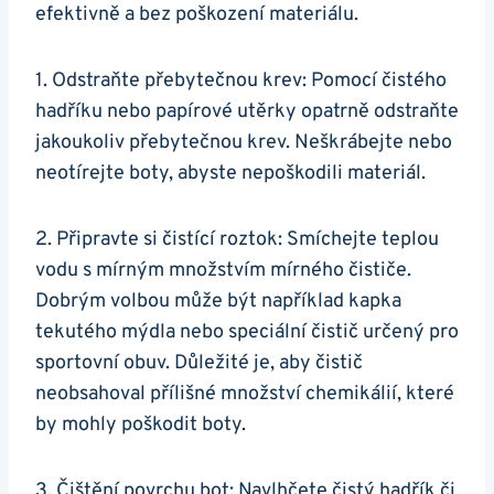
efektivně a bez poškození materiálu.
1.⁢ Odstraňte přebytečnou krev: Pomocí čistého
hadříku nebo papírové utěrky opatrně odstraňte
jakoukoliv přebytečnou krev. Neškrábejte nebo
neotírejte boty, abyste nepoškodili ​materiál.
2. Připravte si čistící roztok: Smíchejte teplou
vodu s mírným množstvím⁣ mírného čističe.
Dobrým volbou může být například kapka
tekutého mýdla nebo speciální čistič ​určený pro
sportovní obuv. Důležité je, aby ⁣čistič
neobsahoval přílišné množství chemikálií, které
‌by mohly poškodit boty.
3. Čištění povrchu bot: Navlhčete ‌čistý hadřík či