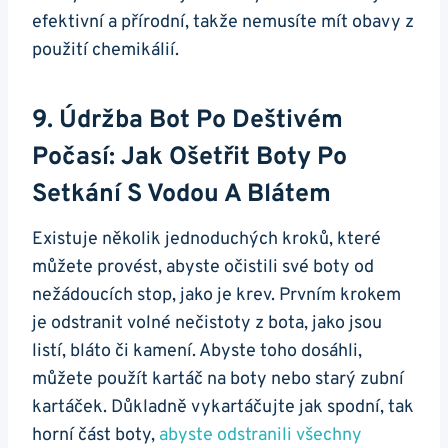
efektivní a přírodní, takže nemusíte mít obavy‌ z
použití‌ chemikálií.
9. Údržba Bot Po Deštivém
Počasí: Jak⁤ Ošetřit Boty Po
Setkání​ S Vodou A Blátem
Existuje několik jednoduchých kroků, které
můžete provést, abyste očistili své boty od
nežádoucích stop, jako⁣ je⁢ krev. Prvním krokem
je odstranit ‍volné nečistoty z bota, jako​ jsou
listí, bláto či kamení. Abyste ​toho​ dosáhli,
můžete použít kartáč na boty nebo starý zubní
kartáček. Důkladně vykartáčujte jak spodní, tak
horní​ část boty,
abyste odstranili všechny