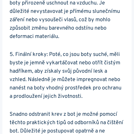
boty přirozeně uschnout na vzduchu. Je
důležité nevystavovat⁣ je přímému slunečnímu
záření nebo vysoušeči vlasů, což by mohlo
způsobit změnu barevného odstínu nebo
deformaci materiálu.
5. Finální kroky: Poté, co jsou⁤ boty suché, měli
byste ⁣je‌ jemně vykartáčovat nebo otřít čistým
hadříkem, aby získaly svůj původní lesk ⁣a
vzhled. Následně je ⁤můžete impregnovat nebo
‌nanést na boty vhodný prostředek‍ pro ‍ochranu
a prodloužení jejich životnosti.
Snadno odstranit krev z bot je⁤ možné pomocí
těchto⁤ praktických‍ tipů od odborníků na čištění⁢
bot. Důležité je postupovat opatrně ‌a ne