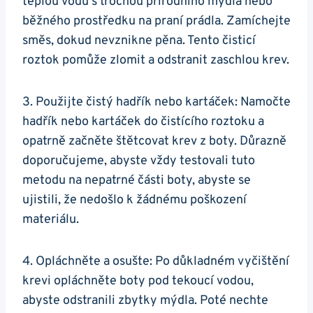
⁣teplou vodu s trochou přírodního mýdla nebo
běžného prostředku​ na ​praní prádla. Zamíchejte
směs, dokud nevznikne pěna. Tento čisticí
roztok⁣ pomůže zlomit a odstranit zaschlou krev.
3. Použijte čistý hadřík nebo kartáček: Namočte
hadřík nebo kartáček do čistícího roztoku a
opatrně začněte štětcovat krev z boty. Důrazně
doporučujeme, abyste vždy testovali tuto
metodu na nepatrné ‌části boty, abyste se
ujistili, že nedošlo k žádnému poškození
materiálu.
4. Opláchněte a osušte: Po⁢ důkladném⁤ vyčištění
krevi opláchněte boty pod ‍tekoucí vodou,
‌abyste odstranili zbytky mýdla. Poté nechte