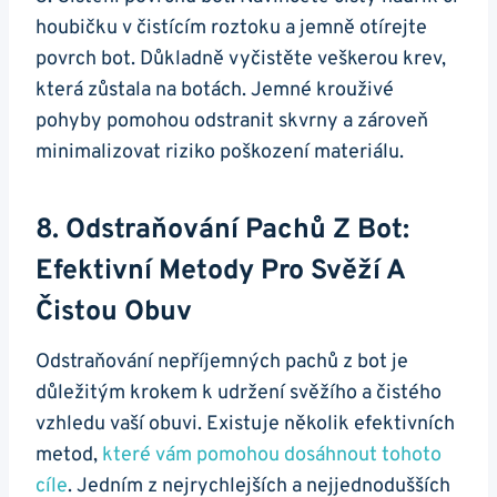
houbičku v čistícím roztoku a jemně otírejte
povrch bot. Důkladně ‍vyčistěte veškerou krev,
která zůstala na botách. Jemné krouživé
pohyby pomohou odstranit skvrny a zároveň‌
minimalizovat riziko poškození materiálu.
8. Odstraňování ‌pachů Z Bot:
Efektivní Metody ‌pro Svěží⁢ A
Čistou Obuv
Odstraňování nepříjemných pachů z ⁢bot je
⁣důležitým krokem k udržení svěžího a čistého
vzhledu vaší⁢ obuvi. Existuje několik efektivních
metod,
které​ vám pomohou dosáhnout tohoto ​
cíle
. Jedním z nejrychlejších a nejjednodušších