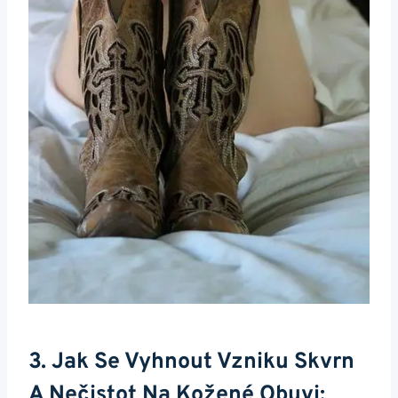
3. Jak Se Vyhnout Vzniku Skvrn
A ​nečistot Na Kožené Obuvi: