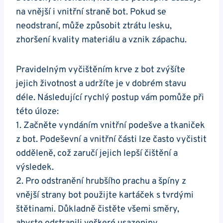
na vnější​ i vnitřní straně bot.‍ Pokud se
neodstraní, může způsobit ztrátu lesku,
zhoršení ​kvality materiálu a vznik zápachu.
Pravidelným vyčištěním krve z bot zvýšíte
jejich životnost a udržíte je ⁣v dobrém stavu
déle. Následující rychlý postup vám pomůže při
této úloze:
1. Začněte vyndáním vnitřní​ podešve ⁢a tkaniček
z bot. Podeševní a vnitřní části lze ⁢často vyčistit‍
odděleně, což zaručí jejich lepší čištění a
výsledek.
2. Pro odstranění hrubšího prachu a špíny z
vnější strany bot použijte kartáček​ s tvrdými
‌štětinami. Důkladně čistěte všemi směry,