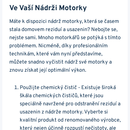
Ve Vaší⁤ Nádrži Motorky
Máte k⁣ dispozici nádrž motorky, která se časem
stala domovem ​reziduí ⁢a usazenin? Nebojte ⁤se,
⁢nejste sami. Mnoho‍ motorkářů se potýká s​ tímto
problémem.​ Nicméně, díky profesionálním
technikám, které vám nyní ⁢představíme,
⁣můžete snadno vyčistit nádrž své ‍motorky⁤ a
znovu získat její optimální ‍výkon.
Použijte ‍chemický čistič ‌-⁣ Existuje široká
škála chemických ⁤čističů, které​ jsou ​
speciálně navržené pro odstranění reziduí⁤ a​
usazenin ⁣z nádrže motorky. Vyberte si
kvalitní produkt od renomovaného výrobce,‌
který nejen účinně rozpustí nečistoty, ale