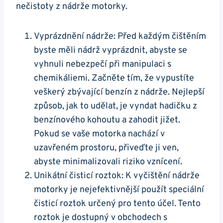
nečistoty​ z nádrže motorky.
Vyprázdnění nádrže: Před každým čištěním
byste ‍měli nádrž‍ vyprázdnit, abyste se
vyhnuli nebezpečí při manipulaci s
chemikáliemi.⁣ Začněte tím, že vypustíte​
veškerý zbývající benzín z nádrže. Nejlepší
způsob, jak to udělat, je vyndat hadičku z
benzínového kohoutu a zahodit ⁢jižet.
Pokud se​ vaše motorka nachází v​
uzavřeném prostoru, ‍přiveďte ji ven,
abyste minimalizovali ​riziko vznícení.
Unikátní ​čisticí roztok: ⁢K vyčištění nádrže
motorky ⁣je nejefektivnější použít speciální
čisticí⁤ roztok určený pro tento účel. Tento
⁢roztok je dostupný v obchodech s