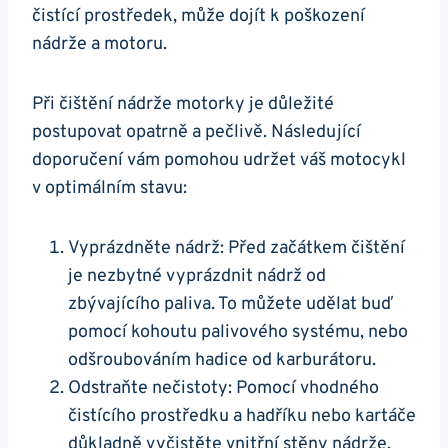
čistící ‌prostředek,‍ může dojít‍ k poškození
nádrže a motoru.
Při⁣ čištění nádrže motorky ⁢je ‌důležité
postupovat⁢ opatrně ⁣a pečlivě.‍ Následující​
doporučení vám pomohou ‍udržet váš motocykl ​
v optimálním ‌stavu:
Vyprázdněte nádrž: Před začátkem ⁢čištění
je nezbytné vyprázdnit nádrž od⁣
zbývajícího paliva. To můžete udělat ‍buď⁢
pomocí ​kohoutu palivového systému, nebo⁢
odšroubováním hadice‌ od ‍karburátoru.
Odstraňte nečistoty: ‌Pomocí vhodného‌
čistícího prostředku a hadříku nebo kartáče
důkladně vyčistěte vnitřní stěny ⁢nádrže.