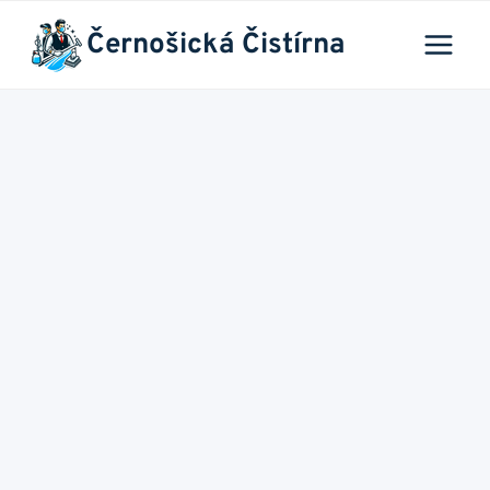
Přeskočit
Černošická Čistírna
na
obsah