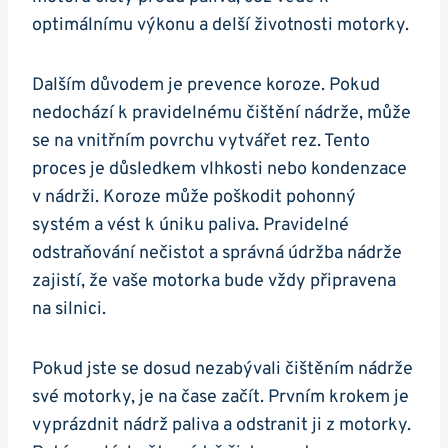
‍optimálnímu výkonu a delší životnosti motorky.
Dalším důvodem⁢ je⁤ prevence koroze. Pokud
nedochází k pravidelnému čištění nádrže, může
se na vnitřním povrchu vytvářet rez. Tento
proces je důsledkem vlhkosti ⁢nebo kondenzace
v nádrži. ⁣Koroze ​může poškodit ​pohonný
‌systém a vést k úniku paliva. Pravidelné
⁣odstraňování nečistot a správná údržba⁣ nádrže
⁢zajistí, ⁣že vaše‍ motorka bude‌ vždy připravena⁤
na silnici.
Pokud jste se dosud nezabývali ‍čištěním nádrže‌
své ⁣motorky, ⁢je na ​čase začít. ⁣Prvním krokem⁤ je
vyprázdnit nádrž paliva a odstranit ji z ​motorky.