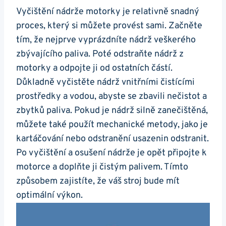
Vyčištění nádrže motorky ‍je relativně snadný
proces, který si můžete provést sami. Začněte
tím, ⁢že nejprve vyprázdníte nádrž ⁤veškerého
zbývajícího paliva. Poté odstraňte​ nádrž z
motorky⁤ a⁣ odpojte ji od ostatních částí.
Důkladně vyčistěte⁣ nádrž​ vnitřními čistícími⁢
prostředky⁤ a vodou, abyste se zbavili nečistot a⁣
zbytků paliva. Pokud je nádrž ⁢silně zanečištěná,
můžete⁢ také použít mechanické metody, ‍jako je
kartáčování nebo odstranění‌ usazenin odstranit.⁢
Po vyčištění ⁤a osušení ⁣nádrže ‌je opět⁢ připojte ​k
motorce a ‍doplňte ji čistým palivem. ⁣Tímto
způsobem zajistíte,​ že‌ váš ‍stroj bude mít
optimální výkon.