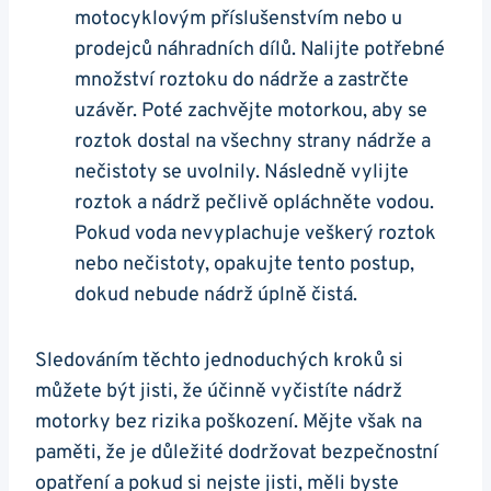
⁢motocyklovým příslušenstvím​ nebo u
prodejců⁣ náhradních‌ dílů. Nalijte potřebné‍
množství‍ roztoku do nádrže⁤ a zastrčte
uzávěr. ⁣Poté​ zachvějte motorkou, aby se
roztok dostal na ⁤všechny⁣ strany​ nádrže a
nečistoty⁣ se uvolnily. Následně vylijte
roztok⁣ a nádrž​ pečlivě opláchněte‌ vodou.⁢
Pokud voda⁣ nevyplachuje⁣ veškerý⁢ roztok
nebo ​nečistoty, opakujte tento postup,
⁢dokud nebude nádrž⁤ úplně ‌čistá.
Sledováním těchto ‍jednoduchých kroků si
‍můžete být jisti, že ‍účinně vyčistíte nádrž
⁢motorky bez rizika poškození.​ Mějte však na
⁢paměti, že je důležité dodržovat bezpečnostní
opatření a pokud⁤ si nejste jisti, měli byste