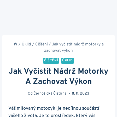
/
Úklid
/
Čištění
/
Jak vyčistit nádrž motorky a
zachovat výkon
ČIŠTĚNÍ
ÚKLID
Jak Vyčistit Nádrž Motorky
A Zachovat Výkon
Od
Černošická Čistírna
8. 11. 2023
Váš milovaný​ motocykl je nedílnou⁢ součástí
vašeho života. Je to prostředek, který vás