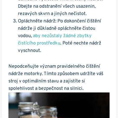
Dbejte ⁣na⁤ odstranění všech usazenin,
rezavých skvrn a jiných nečistot.
Opláchněte nádrž: Po dokončení čištění
nádrže ‌ji důkladně opláchněte čistou
⁣vodou,
aby ⁤nezůstaly⁤ žádné‍ zbytky
čistícího ‌prostředku
. Poté nechte ⁢nádrž
vyschnout.
Nepodceňujte⁣ význam pravidelného čištění
nádrže ​motorky. Tímto způsobem udržíte váš⁢
stroj v optimálním stavu a zajistíte si
spolehlivost a bezpečnost‍ na silnici.