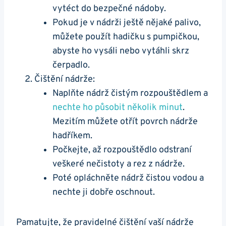
vytéct ‌do bezpečné ​nádoby.
Pokud je v nádrži ještě nějaké‍ palivo,⁣
můžete ⁤použít hadičku s pumpičkou,
abyste ho​ vysáli nebo ⁤vytáhli skrz
⁢čerpadlo.
Čištění nádrže:
Naplňte ‍nádrž čistým rozpouštědlem a‍
nechte ho působit ⁤několik minut
.​
Mezitím⁢ můžete otřít ⁤povrch nádrže
hadříkem.
Počkejte, až rozpouštědlo odstraní⁢
veškeré nečistoty a rez ‌z ​nádrže.
Poté ⁢opláchněte nádrž čistou vodou ⁣a​
nechte ji dobře oschnout.
Pamatujte, že pravidelné čištění vaší ⁢nádrže