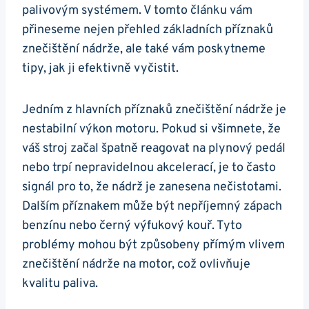
palivovým ‍systémem. V tomto článku‌ vám
přineseme‌ nejen⁣ přehled základních příznaků
⁣znečištění nádrže, ale také vám‍ poskytneme⁢
tipy,⁤ jak ji efektivně vyčistit.
Jedním z​ hlavních příznaků znečištění nádrže je
nestabilní výkon⁣ motoru. Pokud ​si všimnete, že
váš stroj začal špatně reagovat‌ na plynový ⁢pedál
nebo trpí nepravidelnou‍ akcelerací, je to ⁣často
signál pro to, že nádrž je zanesena nečistotami.
Dalším​ příznakem může ⁣být ​nepříjemný zápach
benzínu nebo černý‌ výfukový⁢ kouř. Tyto
problémy‌ mohou být ⁤způsobeny⁢ přímým vlivem
znečištění nádrže⁣ na motor, což ovlivňuje
kvalitu paliva.