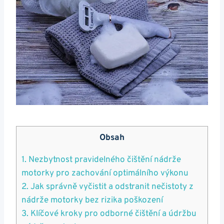
Obsah
1. Nezbytnost pravidelného⁢ čištění⁣ nádrže
motorky pro zachování⁣ optimálního‍ výkonu
2. Jak správně vyčistit⁣ a ​odstranit nečistoty ⁣z
⁤nádrže motorky bez rizika​ poškození
3.⁣ Klíčové kroky ​pro odborné čištění a údržbu