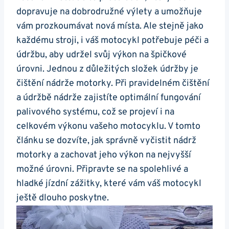
dopravuje na⁢ dobrodružné výlety a umožňuje
vám‍ prozkoumávat nová místa. ‌Ale stejně jako
každému⁤ stroji, i váš motocykl potřebuje péči a
údržbu,‍ aby ‍udržel svůj ‍výkon na‍ špičkové‌
úrovni.‌ Jednou z důležitých složek údržby je
čištění nádrže ‍motorky. Při pravidelném čištění
a údržbě nádrže zajistíte‍ optimální fungování‍
palivového systému, což ⁢se projeví i na
celkovém ​výkonu vašeho ‍motocyklu. V tomto
článku ⁢se dozvíte, jak správně vyčistit nádrž
motorky a zachovat jeho⁢ výkon na​ nejvyšší
možné úrovni. Připravte se na spolehlivé a⁣
hladké jízdní ⁢zážitky,⁤ které⁢ vám váš motocykl
ještě dlouho poskytne.