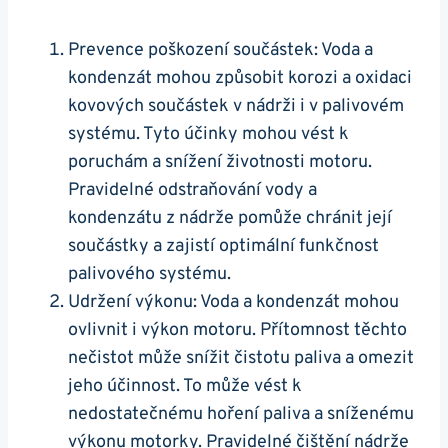
Prevence poškození ⁢součástek: Voda a
kondenzát mohou ​způsobit korozi a oxidaci
kovových součástek v nádrži i v palivovém
systému. Tyto účinky ⁣mohou vést ⁣k⁣
poruchám a snížení životnosti⁢ motoru.
‍Pravidelné odstraňování vody a‍
kondenzátu z nádrže⁤ pomůže chránit její
součástky a zajistí optimální funkčnost‍
palivového‍ systému.
Udržení ​výkonu: ‍Voda a kondenzát mohou
ovlivnit i výkon ‍motoru. ⁣Přítomnost těchto
nečistot může snížit čistotu ⁤paliva a⁢ omezit
jeho ‍účinnost. To může ⁤vést​ k
nedostatečnému hoření⁣ paliva a ‌sníženému
výkonu motorky. Pravidelné​ čištění⁤ nádrže