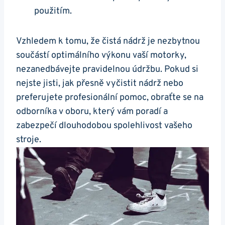
použitím.
Vzhledem k tomu, že čistá nádrž ⁤je⁣ nezbytnou
‍součástí optimálního výkonu⁤ vaší motorky,
nezanedbávejte pravidelnou údržbu. Pokud ⁣si
nejste jisti,‍ jak přesně vyčistit ‌nádrž nebo
preferujete profesionální pomoc,⁣ obraťte se​ na
odborníka v⁤ oboru, který vám ⁣poradí‌ a
⁣zabezpečí dlouhodobou ​spolehlivost vašeho
stroje.