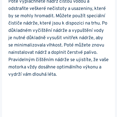
Poté vypláchněte ⁣nádrž čistou vodou ⁣a⁤
odstraňte veškeré nečistoty a usazeniny, ⁢které
by se mohly hromadit. Můžete⁢ použít speciální⁤
čističe nádrže, které jsou k⁤ dispozici na trhu. Po
důkladném vyčištění nádrže‌ a vypuštění ‌vody
je ⁤nutné‌ důkladně‌ vysušit vnitřek ​nádrže, aby
se minimalizovala vlhkost. Poté⁣ můžete‍ znovu
nainstalovat⁢ nádrž a doplnit čerstvé palivo.
Pravidelným čištěním nádrže‍ se ujistíte, že ⁣vaše
motorka​ vždy dosáhne optimálního výkonu a
vydrží vám ‌dlouhá‌ léta.