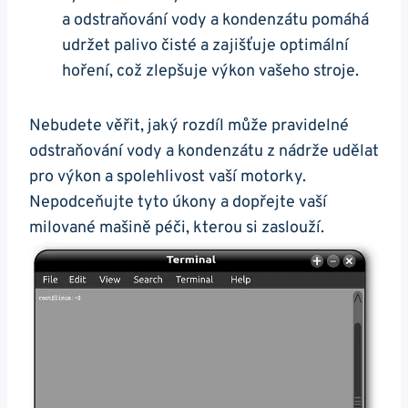
a odstraňování vody a ‌kondenzátu‌ pomáhá
udržet‌ palivo ⁤čisté​ a​ zajišťuje optimální
⁢hoření, což zlepšuje⁢ výkon vašeho stroje.
Nebudete věřit, jaký​ rozdíl ⁤může pravidelné ​
odstraňování‌ vody a​ kondenzátu‌ z nádrže udělat
pro výkon a ⁣spolehlivost vaší motorky.
Nepodceňujte tyto úkony a⁤ dopřejte⁢ vaší
milované​ mašině péči, kterou si zaslouží.