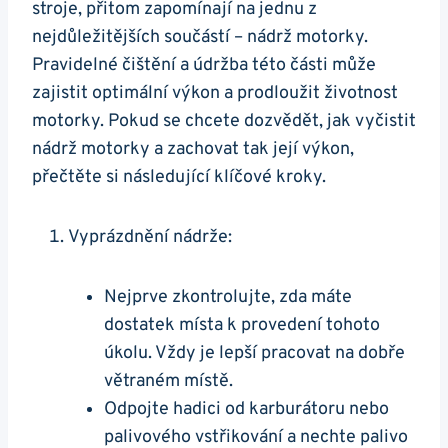
stroje,‍ přitom zapomínají​ na​ jednu ​z
nejdůležitějších součástí – nádrž motorky.
Pravidelné čištění a údržba této části může
zajistit optimální výkon‍ a prodloužit⁣ životnost‌
motorky. Pokud se chcete dozvědět, jak vyčistit
nádrž motorky a⁣ zachovat tak její ⁢výkon,‌
přečtěte si⁢ následující klíčové kroky.
Vyprázdnění nádrže:
Nejprve ⁢zkontrolujte, zda ⁣máte
dostatek místa k provedení ​tohoto
úkolu. Vždy‍ je lepší pracovat na⁣ dobře
větraném místě.
Odpojte hadici od karburátoru nebo
palivového vstřikování a nechte​ palivo