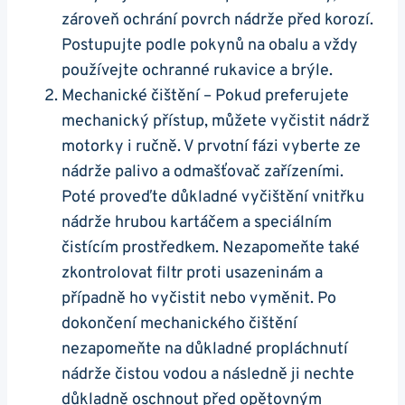
zároveň ​ochrání povrch nádrže před korozí.
Postupujte podle pokynů‌ na obalu a vždy
používejte ochranné rukavice a brýle.
Mechanické čištění – Pokud preferujete
mechanický‌ přístup, můžete vyčistit ‍nádrž
motorky i‌ ručně. ​V prvotní fázi vyberte ze
nádrže palivo a⁢ odmašťovač zařízeními.
Poté ​proveďte‍ důkladné vyčištění ‌vnitřku
nádrže hrubou ⁢kartáčem a ​speciálním
čistícím prostředkem. Nezapomeňte také
zkontrolovat ‌filtr⁤ proti​ usazeninám a
⁣případně ho vyčistit nebo ⁢vyměnit. Po
dokončení mechanického čištění
nezapomeňte na ⁤důkladné⁤ propláchnutí
nádrže čistou vodou ​a následně ji nechte
důkladně oschnout před opětovným