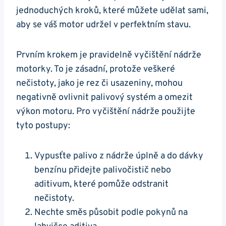
jednoduchých ‌kroků, které můžete udělat sami,
aby se váš motor‍ udržel v perfektním stavu.
Prvním krokem je pravidelně vyčištění nádrže ​
motorky. To je zásadní, protože veškeré
nečistoty, jako je rez‌ či usazeniny, mohou⁢
negativně⁣ ovlivnit palivový systém a omezit
výkon‍ motoru. Pro vyčištění ​nádrže použijte
tyto postupy:
Vypusťte palivo⁤ z⁤ nádrže ​úplně‌ a⁣ do dávky⁢
benzínu přidejte palivočistič ⁢nebo
aditivum, které⁢ pomůže odstranit
nečistoty.
Nechte směs působit podle pokynů ⁣na