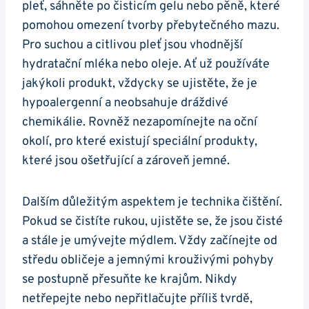
pleť, sáhněte po čisticím gelu nebo ⁣pěně, ‍které
pomohou omezení‍ tvorby ⁢přebytečného mazu.
Pro⁢ suchou a citlivou⁣ pleť jsou vhodnější
hydratační mléka nebo oleje. Ať ‍už používáte
jakýkoli produkt, vždycky‍ se ujistěte, ‌že je
‍hypoalergenní a neobsahuje dráždivé
chemikálie. Rovněž nezapomínejte na oční
okolí, pro které ‍existují speciální produkty,
které jsou ošetřující ‍a‍ zároveň jemné.
Dalším ‌důležitým aspektem je technika čištění.​
Pokud⁣ se čistíte rukou, ujistěte‍ se, že jsou čisté⁤
a stále je umývejte mýdlem. Vždy⁤ začínejte ‌od
středu ⁣obličeje⁣ a jemnými krouživými pohyby‌
se postupně přesuňte ⁢ke krajům. Nikdy
netřepejte nebo ⁤nepřitlačujte ⁣příliš ⁣tvrdě,⁢