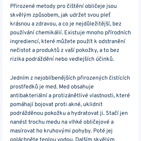
Přirozené metody⁢ pro čištění obličeje⁢ jsou
skvělým způsobem, jak udržet svou pleť
⁢krásnou ​a ⁤zdravou, a co⁢ je nejdůležitější, bez
používání ‍chemikálií.​ Existuje mnoho‍ přírodních
ingrediencí, které můžete použít k odstranění
nečistot a​ produktů‍ z vaší pokožky, a to‌ bez
rizika podráždění nebo‍ vedlejších účinků.
Jedním z‍ nejoblíbenějších ⁤přirozených čistících
prostředků je med. ‍Med obsahuje
⁣antibakteriální ⁤a protizánětlivé vlastnosti, ‌které
pomáhají bojovat proti akné, uklidnit
podrážděnou ‍pokožku a ‌hydratovat ji. Stačí jen
nanést​ trochu medu na ⁤vlhké obličejové a
masírovat ho ⁣kruhovými pohyby. Poté jej
⁤opláchněte teplou vodou. ‌Dalším skvělým