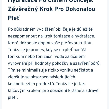
Hydratace Po⁣ Čištění Obličeje:
Závěrečný⁣ Krok Pro Dokonalou⁢
Pleť
Po důkladném vyčištění obličeje je důležité
⁤nezapomenout na krok tonizace a hydratace,
které dokonale doplní⁣ vaše pleťovou rutinu.
Tonizace je proces, kdy se‍ na pleť nanáší
tonikum nebo tonizační voda za účelem
vyrovnání pH hodnoty pokožky⁤ a uzavření pórů.‍
Tím ⁢se minimalizuje riziko vzniku nečistot a
zlepšuje se absorpce následujících
kosmetických produktů. Tonizace je tak
klíčovým krokem⁢ pro dosažení krásné a zdravé
pleti.