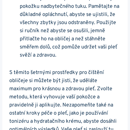
pokožku nadbytečného tuku. Pamětajte na⁣
důkladné opláchnutí, abyste‍ se ujistili, že
všechny zbytky ⁤jsou odstraněny. Použijte
si ručník ‌než abyste se osušili, jemně
přitlačte ho⁤ na obličej a než stáhněte
směřem dolů, což pomůže udržet vaši pleť
svěží a zdravou.
S těmito ⁣šetrnými prostředky pro čištění
obličeje si můžete být jisti, že uděláte
maximum pro krásnou a zdravou pleť. Zvolte
metodu, která vyhovuje vaší pokožce a
pravidelně ji aplikujte.‍ Nezapomeňte ‍také na
ostatní kroky péče o⁢ pleť, ‍jako je používání
tonizéru a hydratačního⁣ krému, abyste‌ dosáhli
optimálních ‍výsledků. ⁢Vaše pleť si⁢ zaslouží tu