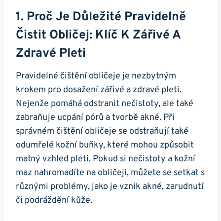
1. Proč Je Důležité Pravidelně
Čistit​ Obličej: Klíč K Zářivé A
Zdravé‌ Pleti
Pravidelné čištění obličeje ‍je nezbytným
⁢krokem pro dosažení‍ zářivé a zdravé pleti.
Nejenže ⁢pomáhá odstranit⁣ nečistoty, ale také
zabraňuje ucpání pórů a tvorbě akné. Při
správném čištění‍ obličeje se odstraňují také
odumřelé kožní buňky, ​které mohou ⁣způsobit
⁣matný ⁤vzhled‍ pleti. Pokud si⁤ nečistoty a kožní
maz nahromadíte na obličeji, můžete se setkat s
různými problémy, jako je vznik akné,‌ zarudnutí
či podráždění ‍kůže.⁣ ‌