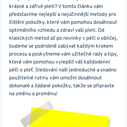
krásné a​ zářivé ⁣pleti?⁢ V tomto ​článku vám
‌představíme nejlepší a⁤ nejúčinnější metody pro
čištění pokožky, které vám pomohou dosáhnout
optimálního vzhledu a zdraví⁢ vaší pleti. Od
⁤klasických metod až ⁤po novinky v péči o obličej,
budeme se⁣ podrobně zabývat ⁢každým krokem
procesu a⁤ poskytneme vám ⁤užitečné rady a tipy,
které vám pomohou ⁤vylepšit váš každodenní
péči o pleť. Sledování naší jednoduché a ⁢snadno
použitelné rutiny vám umožní dosáhnout
dokonalé a žádané pokožky, takže ‍se ⁤připravte
na⁢ změnu a⁣ proměnu!