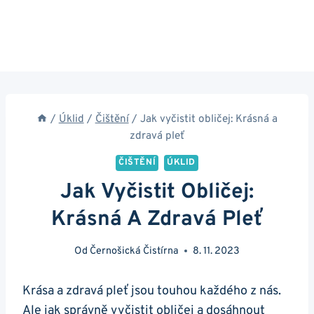
/
Úklid
/
Čištění
/
Jak vyčistit obličej: Krásná a
zdravá pleť
ČIŠTĚNÍ
ÚKLID
Jak Vyčistit Obličej:
Krásná A Zdravá Pleť
Od
Černošická Čistírna
8. 11. 2023
Krása a zdravá ‌pleť⁤ jsou‍ touhou ​každého​ z nás.
Ale jak ⁣správně vyčistit obličej a dosáhnout