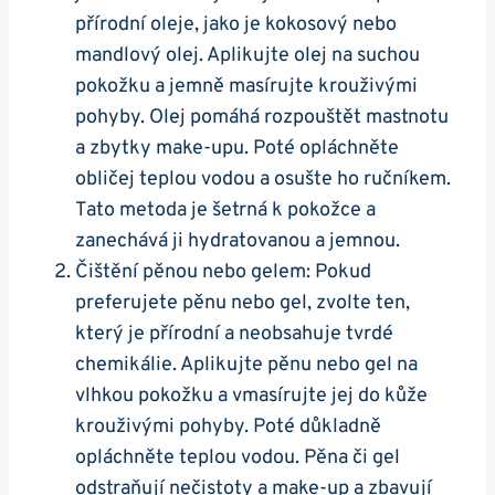
přírodní oleje, jako je kokosový nebo
mandlový olej. Aplikujte olej na suchou
pokožku a jemně⁤ masírujte‍ krouživými
pohyby. Olej pomáhá rozpouštět mastnotu
a‌ zbytky⁢ make-upu. Poté ​opláchněte
obličej ⁤teplou vodou a osušte ho ručníkem.
Tato metoda je⁢ šetrná⁢ k pokožce​ a
zanechává ji hydratovanou a jemnou.
Čištění pěnou​ nebo ‍gelem: Pokud
preferujete pěnu nebo gel, zvolte ten,
který je přírodní a neobsahuje tvrdé
chemikálie. Aplikujte pěnu nebo gel na
vlhkou pokožku a ​vmasírujte jej⁤ do kůže
krouživými pohyby. Poté důkladně‌
opláchněte teplou‌ vodou. Pěna ‍či gel
odstraňují nečistoty a make-up a zbavují