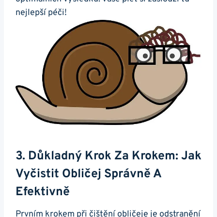
nejlepší​ péči!
3. Důkladný ‌krok ⁢za Krokem: Jak⁤
Vyčistit Obličej Správně A
Efektivně
Prvním‌ krokem ​při​ čištění⁣ obličeje je odstranění