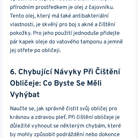
přírodním prostředkem je olej z‍ čajovníku.
Tento olej, který má ‌také antibakteriální
vlastnosti, je skvělý pro ⁣boj s ⁤akné‍ a čištění
pokožky. Pro jeho použití jednoduše přidejte
pár kapek oleje do⁤ vatového tamponu⁤ a jemně⁢
jej otřete po ⁤obličeji.
6. Chybující⁢ Návyky Při Čištění
Obličeje: Co Byste‌ Se Měli
Vyhýbat
Naučte se, jak správně čistit svůj obličej pro
krásnou a ⁣zdravou pleť. Při čištění obličeje je
důležité​ vyhnout‍ se některým chybám, které
by mohly⁣ způsobit‍ podráždění nebo‌ dokonce