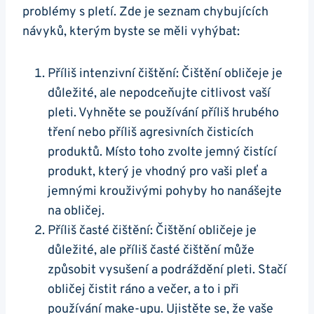
problémy s pletí. ‌Zde je​ seznam chybujících
návyků, kterým ‍byste‍ se měli ⁣vyhýbat:
Příliš intenzivní čištění: Čištění obličeje je
důležité, ale nepodceňujte citlivost vaší
pleti. Vyhněte se​ používání příliš hrubého
tření nebo ‌příliš agresivních čisticích
produktů. ​Místo toho zvolte jemný čistící
produkt, ⁤který je⁢ vhodný⁣ pro‌ vaši pleť a ​
jemnými krouživými pohyby ho nanášejte
na obličej.
Příliš ⁣časté čištění: Čištění obličeje je
důležité, ‌ale příliš‌ časté čištění může
způsobit vysušení ⁢a podráždění pleti. Stačí
obličej čistit ⁤ráno a večer, a to i při
‍používání make-upu. Ujistěte se, že vaše