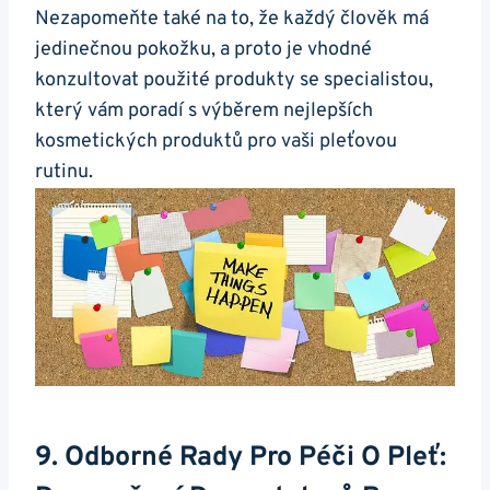
Nezapomeňte také⁣ na ​to, že​ každý člověk ​má
‍jedinečnou pokožku,⁤ a proto‍ je​ vhodné
konzultovat ‌použité produkty ⁢se⁣ specialistou,
který vám poradí s výběrem nejlepších
kosmetických produktů pro vaši ‌pleťovou
rutinu.
9. Odborné⁢ Rady Pro‍ Péči ‍o⁢ Pleť:‍