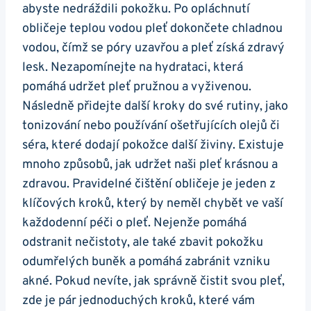
abyste nedráždili pokožku. Po opláchnutí
obličeje teplou vodou pleť dokončete chladnou
vodou, čímž ⁣se ‌póry ​uzavřou ⁢a ​pleť získá zdravý
lesk. Nezapomínejte na hydrataci, která
pomáhá udržet pleť​ pružnou a vyživenou.
Následně přidejte ​další kroky⁢ do své rutiny, ⁣jako
tonizování nebo používání ošetřujících olejů či
séra, ⁢které dodají pokožce další živiny. Existuje
‌mnoho⁤ způsobů, jak udržet⁢ naši pleť krásnou ⁣a
zdravou. Pravidelné čištění obličeje je jeden z
klíčových kroků, který by neměl chybět ‍ve vaší
každodenní péči o pleť. ​Nejenže pomáhá
odstranit nečistoty, ale ‌také zbavit pokožku
odumřelých ⁤buněk a pomáhá zabránit vzniku
‌akné. Pokud nevíte, jak správně čistit svou pleť,
zde je pár jednoduchých kroků, ‌které vám