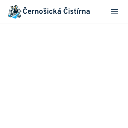
Přeskočit
Černošická Čistírna
na
obsah