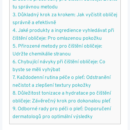
tu ⁣správnou metodu
3. Důkladný ‌krok ⁢za krokem: Jak⁤ vyčistit obličej
správně a efektivně
4. Jaké produkty ‍a ingredience vyhledávat při
čištění‍ obličeje: Pro omlazenou pokožku
5.⁣ Přirozené metody ⁤pro ⁢čištění obličeje:
Udržte chemikálie stranou
6. Chybující⁢ návyky při čištění obličeje: Co
byste‌ se měli vyhýbat
7.‍ Každodenní rutina ‌péče o pleť: Odstranění
nečistot a zlepšení textury‍ pokožky
8. Důležitost‍ tonizace a hydratace po⁣ čištění
obličeje: Závěrečný⁣ krok pro dokonalou⁢ pleť
9. Odborné⁢ rady pro‍ péči ‍o⁢ pleť:‍ Doporučení
dermatologů pro ​optimální výsledky