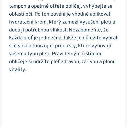
tampon a opatrně otřete obličej, vyhýbejte se
oblasti očí. ‌Po tonizování je vhodné aplikovat
‌hydratační krém, který zamezí vysušení‍ pleti ⁤a
‍dodá jí potřebnou ⁢vlhkost. Nezapomeňte, že
každá pleť je jedinečná, takže je důležité​ vybrat
si⁤ čisticí a ⁤tonizující ⁤produkty, které vyhovují
vašemu ⁢typu pleti. Pravidelným čištěním
⁤obličeje si udržíte pleť ‌zdravou,⁣ zářivou a plnou
vitality.