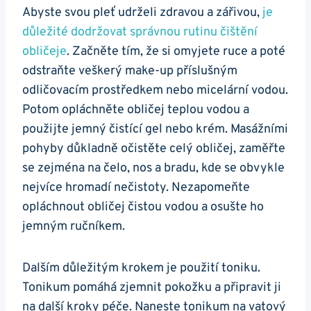
Abyste svou ‍pleť udrželi zdravou a zářivou,
je
důležité⁣ dodržovat správnou rutinu čištění
obličeje
. Začněte ‍tím, že si omyjete ruce a poté
odstraňte veškerý ⁣make-up ⁤příslušným
odličovacím prostředkem⁤ nebo micelární vodou.
Potom opláchněte obličej teplou vodou⁢ a
použijte jemný čistící gel⁣ nebo ‍krém. ‍Masážními
pohyby důkladně očistěte celý obličej, ​zaměřte
se⁣ zejména⁣ na čelo, nos a bradu, kde se obvykle
nejvíce hromadí nečistoty. Nezapomeňte
opláchnout obličej ‌čistou vodou a osušte ho
jemným ručníkem.
Dalším​ důležitým krokem je ​použití toniku.‌
Tonikum ⁢pomáhá⁢ zjemnit pokožku a připravit ji
⁤na další kroky péče. ⁤Naneste tonikum na ​vatový