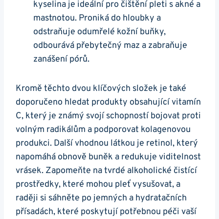
kyselina je ​ideální⁢ pro čištění pleti s akné a
⁣mastnotou. Proniká do hloubky a
odstraňuje odumřelé kožní buňky,
odbourává přebytečný maz a zabraňuje
zanášení pórů.
Kromě těchto dvou klíčových složek ‌je také
doporučeno hledat produkty ⁢obsahující‌ vitamín
C, který je známý⁢ svojí schopností bojovat proti
volným radikálům a podporovat ⁣kolagenovou
‍produkci. Další vhodnou látkou⁤ je retinol, který‍
napomáhá ​obnově⁢ buněk a redukuje ⁤viditelnost
⁢vrásek. ​Zapomeňte na⁣ tvrdé alkoholické čistící
prostředky, které​ mohou pleť⁤ vysušovat, a
raději si sáhněte po jemných a hydratačních
přísadách, ⁣které poskytují potřebnou ⁤péči vaší