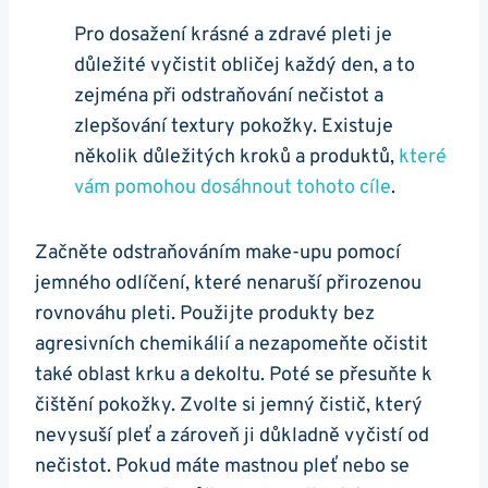
Pro dosažení krásné a zdravé pleti je
‌důležité vyčistit ⁢obličej každý den, ⁤a to⁢
zejména při odstraňování⁣ nečistot a ​
zlepšování textury pokožky. Existuje
několik⁤ důležitých kroků a produktů,
které
vám pomohou ⁣dosáhnout tohoto cíle
.
Začněte odstraňováním make-upu pomocí
jemného ⁢odlíčení, ‌které nenaruší přirozenou
rovnováhu pleti. ⁤Použijte‍ produkty bez
agresivních⁣ chemikálií a nezapomeňte očistit
‌také oblast krku a dekoltu. Poté se‌ přesuňte k
čištění pokožky. Zvolte ‍si ⁢jemný čistič, který
nevysuší⁤ pleť⁢ a zároveň ji důkladně vyčistí ⁢od
nečistot. Pokud máte mastnou pleť ⁢nebo se⁣