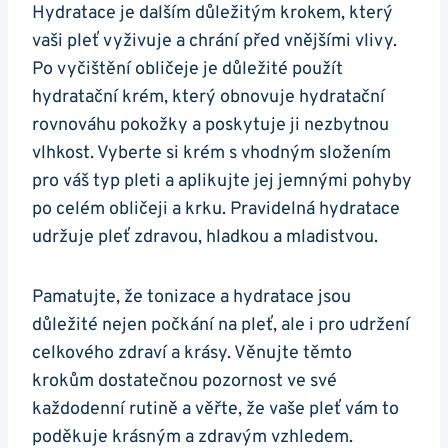
Hydratace je ⁣dalším důležitým krokem,‍ který
vaši pleť vyživuje a chrání před vnějšími vlivy.
Po vyčištění obličeje je důležité‌ použít
hydratační krém, který ​obnovuje hydratační
rovnováhu pokožky‍ a poskytuje ji⁢ nezbytnou
vlhkost. Vyberte si‌ krém s vhodným ‍složením
⁣pro váš typ pleti a ⁤aplikujte jej jemnými pohyby
po celém obličeji a krku. Pravidelná hydratace
udržuje pleť⁣ zdravou, hladkou a⁣ mladistvou.
Pamatujte, že tonizace a ⁤hydratace jsou
důležité nejen počkání na ⁢pleť, ale i pro udržení​
celkového zdraví a krásy. Věnujte těmto
krokům dostatečnou pozornost⁤ ve své⁣
každodenní rutině a věřte, že vaše pleť ⁢vám to
poděkuje krásným a zdravým vzhledem.