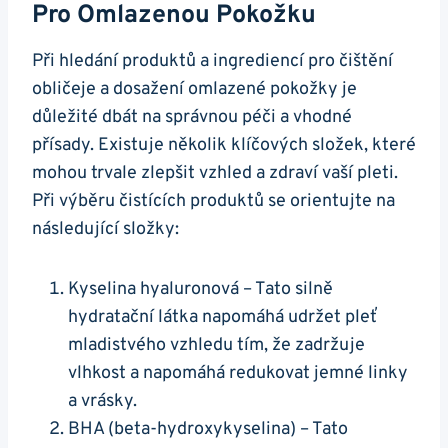
Pro Omlazenou Pokožku
Při hledání produktů ‍a ingrediencí pro čištění
obličeje a dosažení omlazené pokožky je
⁤důležité dbát na ‌správnou péči a vhodné
přísady. Existuje několik klíčových‍ složek,‍ které​
mohou trvale zlepšit ​vzhled a zdraví vaší pleti.
‍Při výběru čistících produktů se orientujte na
následující ⁤složky:
Kyselina hyaluronová – Tato silně
hydratační látka napomáhá udržet ​pleť
‌mladistvého ​vzhledu tím, že zadržuje
vlhkost ⁢a napomáhá‍ redukovat jemné ‍linky
a vrásky.
BHA (beta-hydroxykyselina) – ⁢Tato