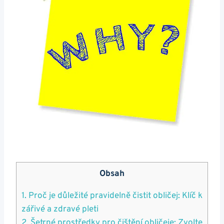
Obsah
1. Proč je důležité pravidelně čistit​ obličej: Klíč k
zářivé a zdravé‌ pleti
2. ⁤Šetrné prostředky pro čištění obličeje: Zvolte