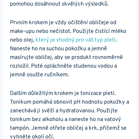
pomohou dosáhnout skvělých výsledků.
Prvním krokem je vždy očištění obličeje ⁤od
make-upu nebo nečistot.​ Použijte ‌čistící mléko
nebo olej,
který ​je vhodný pro⁤ váš typ pleti
.
⁢Naneste ho na suchou pokožku ⁣a jemně⁤
masírujte obličej, ⁤aby se produkt ‌rovnoměrně
rozložil.⁣ Poté opláchněte studenou vodou a
jemně ⁢osušte ručníkem.
Dalším ‌důležitým krokem je tonizace pleti.
Tonikum pomáhá obnovit ‌pH​ hodnotu pokožky a
zanechává ji svěží ‌a ​hydratovanou. ⁤Použijte
tonikum ⁤bez alkoholu a naneste⁣ ho na vatový
tampón.‌ Jemně otřete obličej a krk, ⁣přičemž⁣ se
vyhněte okolí očí.