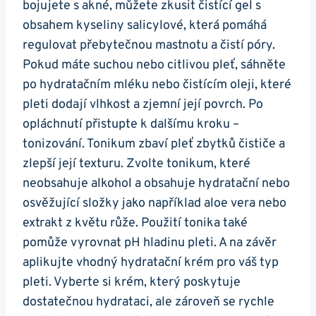
bojujete s akné, můžete ⁢zkusit ‌čistící⁢ gel s
obsahem kyseliny ‍salicylové, která pomáhá
regulovat přebytečnou mastnotu a čistí póry.
Pokud máte⁤ suchou nebo ‌citlivou ​pleť, sáhněte⁢
po hydratačním⁢ mléku⁣ nebo čistícím oleji, které
pleti dodají vlhkost a zjemní její povrch. ⁢Po
‍opláchnutí přistupte k dalšímu kroku –
tonizování.‍ Tonikum zbaví pleť zbytků čističe‌ a
zlepší její texturu. Zvolte⁤ tonikum, které
neobsahuje ‍alkohol a ‌obsahuje hydratační ‍nebo
osvěžující ⁤složky jako například aloe vera nebo
extrakt z květu růže.‌ Použití tonika také
pomůže vyrovnat pH hladinu pleti. A na ‌závěr
aplikujte vhodný​ hydratační krém​ pro váš⁤ typ
pleti. Vyberte si krém, který⁢ poskytuje
‍dostatečnou ‍hydrataci, ale ⁢zároveň‌ se rychle