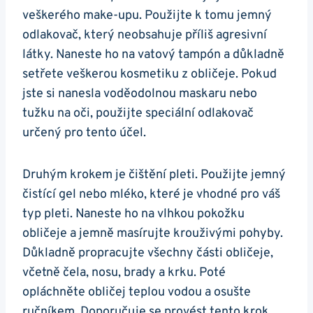
​veškerého make-upu. Použijte k tomu jemný
odlakovač, který neobsahuje příliš agresivní
látky. Naneste ho na‌ vatový tampón a důkladně
⁣setřete ‌veškerou kosmetiku z obličeje. ⁣Pokud
‍jste si nanesla​ voděodolnou maskaru nebo⁢
tužku ‌na oči,⁣ použijte speciální odlakovač
⁤určený pro tento účel.
Druhým krokem je ‌čištění pleti. Použijte jemný
čistící gel nebo mléko, které je vhodné‌ pro váš
‌typ pleti. ‍Naneste ho⁣ na vlhkou pokožku
obličeje ‍a jemně masírujte krouživými pohyby.
Důkladně propracujte všechny části ⁢obličeje,⁣
včetně čela, nosu, brady ⁢a krku. Poté⁣
opláchněte obličej teplou vodou a osušte‌
ručníkem. Doporučuje ​se provést tento krok