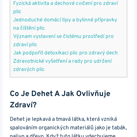
Fyzická ‍aktivita a​ dechové cvičení pro zdraví
plic
Jednoduché domácí tipy a⁣ bylinné přípravky
na čištění ‍plic
Význam ​vystavení se čistému prostředí ⁤pro
‍zdraví plic
Jak podpořit ⁣detoxikaci⁤ plic pro zdravý dech
Zdravotnické vyšetření a rady pro udržení
zdravých plic
Co Je ⁢dehet ⁤a Jak Ovlivňuje
Zdraví?
Dehet je ‌lepkavá a tmavá látka, která vzniká
spalováním organických⁣ materiálů jako je tabák,
‌palivo a dřevo.‌ Když tuto látku vdechujeme,