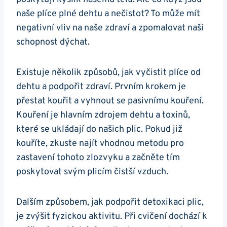
naše plíce plné dehtu a nečistot? To může mít
negativní vliv na naše ‌zdraví‌ a zpomalovat naši
schopnost dýchat.
Existuje několik způsobů, jak vyčistit plíce od
dehtu a‍ podpořit zdraví. Prvním krokem je
přestat‍ kouřit a‍ vyhnout se ⁣pasivnímu kouření.
Kouření je ⁢hlavním zdrojem ⁤dehtu a toxinů,
které⁤ se ukládají do ⁢našich plic. Pokud již
‌kouříte, zkuste najít vhodnou metodu pro
zastavení tohoto​ zlozvyku a začněte tím
poskytovat svým‌ plicím čistší ⁢vzduch.
Dalším ⁢způsobem,‍ jak ⁣podpořit detoxikaci plic,
je⁣ zvýšit fyzickou‌ aktivitu. Při cvičení⁤ dochází k