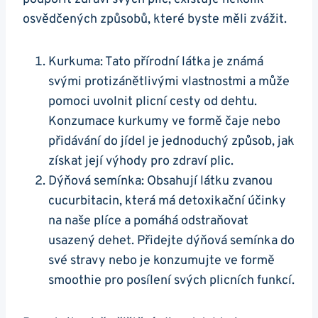
osvědčených způsobů, které byste měli zvážit.
Kurkuma:⁣ Tato ⁢přírodní⁢ látka je známá
svými protizánětlivými vlastnostmi a může
pomoci uvolnit plicní ​cesty od dehtu.
Konzumace kurkumy ve formě‌ čaje nebo
přidávání​ do⁢ jídel je⁤ jednoduchý způsob, jak
získat její výhody pro zdraví plic.
Dýňová​ semínka:⁣ Obsahují látku zvanou
⁤cucurbitacin, která ⁢má ⁣detoxikační účinky
na naše plíce‌ a pomáhá odstraňovat
usazený ‍dehet. ⁣Přidejte dýňová semínka do
své stravy nebo je konzumujte ve formě
smoothie pro posílení ‍svých ​plicních‌ funkcí.