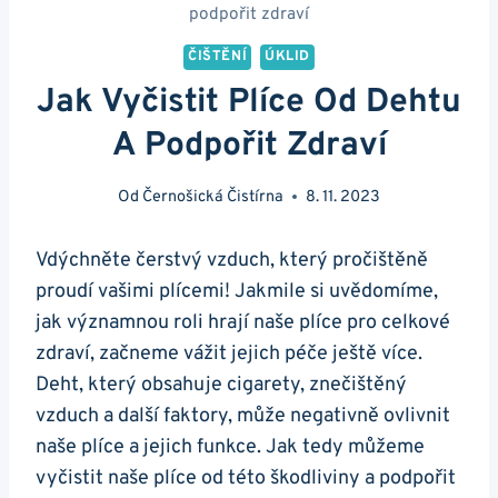
podpořit zdraví
ČIŠTĚNÍ
ÚKLID
Jak Vyčistit Plíce Od Dehtu
A Podpořit Zdraví
Od
Černošická Čistírna
8. 11. 2023
Vdýchněte ⁢čerstvý vzduch, který pročištěně
⁣proudí vašimi⁤ plícemi!​ Jakmile si uvědomíme,
jak významnou roli hrají⁢ naše plíce pro ⁤celkové
zdraví, ⁣začneme vážit jejich⁤ péče ještě více.
Deht, který obsahuje ⁢cigarety, znečištěný
vzduch a ‍další faktory, může negativně ovlivnit
naše⁢ plíce a jejich funkce. Jak tedy​ můžeme
vyčistit‌ naše plíce od této ⁢škodliviny a podpořit