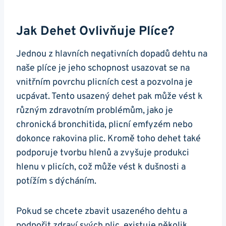
Jak Dehet Ovlivňuje ⁣plíce?
Jednou z hlavních negativních dopadů dehtu na
naše‌ plíce je jeho ⁤schopnost usazovat se na
vnitřním povrchu plicních cest a pozvolna je
ucpávat. Tento usazený ‌dehet pak může vést k
⁣různým zdravotním problémům, jako⁢ je
chronická bronchitida,⁤ plicní emfyzém ‍nebo
dokonce rakovina plic. Kromě⁣ toho dehet⁢ také
podporuje tvorbu hlenů a zvyšuje produkci
⁤hlenu v plicích, což může vést k ⁣dušnosti a
potížím s⁤ dýcháním.
Pokud⁢ se chcete zbavit usazeného dehtu a
podpořit zdraví svých plic, existuje několik