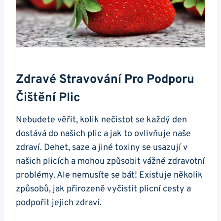
Zdravé Stravování⁣ Pro Podporu
Čištění Plic
Nebudete věřit, kolik nečistot se ‌každý ⁣den
dostává ‍do našich plic a ⁣jak to ovlivňuje ⁣naše
zdraví. Dehet, saze a jiné toxiny ‍se usazují⁣ v
našich plicích a mohou způsobit vážné zdravotní
​problémy. Ale ​nemusíte ⁣se bát! Existuje⁣ několik⁢
způsobů, ‍jak​ přirozeně vyčistit plicní cesty a
podpořit jejich zdraví.