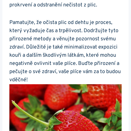
prokrvení a odstranění nečistot z plic.
Pamatujte, že očista plic od dehtu je proces,
který vyžaduje⁣ čas a trpělivost.‍ Dodržujte tyto‌
přirozené metody a‍ věnujte⁣ pozornost svému
zdraví.‌ Důležité je také minimalizovat expozici
kouři ​a​ dalším škodlivým látkám, které mohou
negativně ⁤ovlivnit​ vaše plíce. Buďte⁢ přirození​ a
pečujte ​o své zdraví, vaše plíce vám za ‍to budou
vděčné!