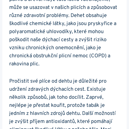
může se usazovat v našich ‍plicích​ a způsobovat
různé⁤ zdravotní problémy. ⁢Dehet obsahuje
škodlivé chemické ‍látky, jako jsou pryskyřice a‍
polyaromatické ⁢uhlovodíky, které mohou
poškodit naše dýchací cesty a zvýšit riziko
‌vzniku chronických onemocnění, jako je
chronická obstrukční plicní nemoc‌ (COPD)⁢ a
rakovina plic.
Pročistit své plíce od dehtu ‌je důležité ⁤pro
udržení zdravých dýchacích cest. Existuje
několik způsobů, jak toho docílit. Zaprvé,⁢
nejlépe je přestat ​kouřit, protože‌ tabák je
jedním z hlavních ⁤zdrojů dehtu. Další možností
je zvýšit příjem ‍antioxidantů, ​které pomáhají