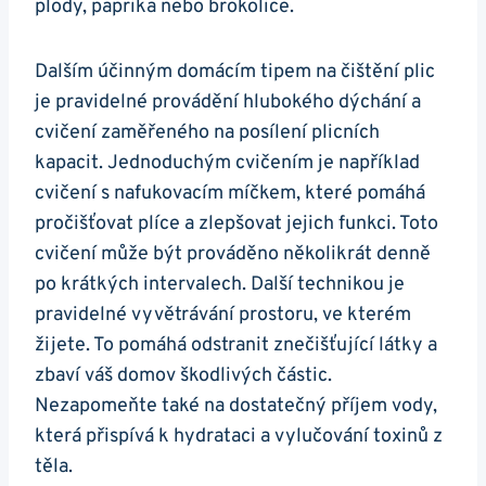
plody,​ paprika ⁤nebo brokolice.
Dalším ‌účinným domácím tipem ⁢na čištění plic⁣
je pravidelné provádění hlubokého dýchání a
cvičení zaměřeného na posílení plicních
kapacit. Jednoduchým cvičením je například‌
cvičení ‍s nafukovacím ⁤míčkem, které pomáhá
pročišťovat plíce‍ a zlepšovat jejich​ funkci. Toto‍
cvičení může být prováděno několikrát denně
po​ krátkých intervalech. Další technikou je
pravidelné​ vyvětrávání prostoru, ve kterém
žijete. To pomáhá odstranit znečišťující látky a
zbaví ⁢váš​ domov škodlivých⁤ částic.
Nezapomeňte ⁢také‌ na dostatečný ⁢příjem vody,
která​ přispívá k hydrataci a‍ vylučování toxinů z⁣
těla.