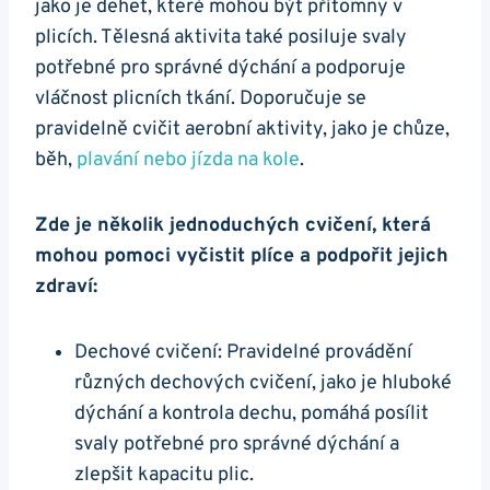
jako je dehet, které mohou být přítomny v
plicích. Tělesná ⁤aktivita také posiluje svaly
potřebné pro správné⁤ dýchání a podporuje⁢
vláčnost ‍plicních ⁤tkání.​ Doporučuje se
pravidelně cvičit aerobní aktivity, ⁢jako je chůze,
běh,
plavání nebo jízda⁤ na ​kole
.
Zde je několik jednoduchých ⁢cvičení, ‍která
mohou pomoci ‌vyčistit plíce a podpořit jejich
zdraví:
Dechové cvičení: Pravidelné provádění
různých​ dechových cvičení, jako je hluboké⁤
dýchání ⁢a ​kontrola dechu,​ pomáhá posílit
svaly potřebné pro správné⁤ dýchání a
zlepšit kapacitu plic.