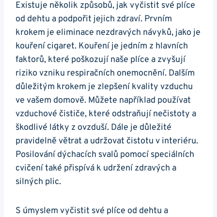
Existuje několik způsobů, jak vyčistit své plíce
od dehtu a podpořit jejich zdraví. Prvním
krokem je eliminace nezdravých návyků, jako je
kouření cigaret. Kouření je​ jedním z hlavních
faktorů, které poškozují naše plíce a zvyšují
riziko vzniku ⁢respiračních onemocnění. Dalším
důležitým krokem je zlepšení kvality ⁣vzduchu
‌ve vašem domově.‍ Můžete‍ například používat
vzduchové ​čističe, které odstraňují nečistoty a
škodlivé látky z ovzduší. Dále je důležité
pravidelně větrat a udržovat⁢ čistotu v interiéru.
Posilování⁤ dýchacích svalů ‌pomocí speciálních⁣
cvičení⁤ také přispívá k udržení ​zdravých a
silných plic.
S úmyslem vyčistit své‌ plíce ⁤od dehtu a