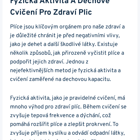
Fyzická ‍aktivita A​ Dechové
Cvičení Pro Zdraví Plic
Plíce jsou klíčovým orgánem ⁣pro naše zdraví a
je důležité chránit je před ⁢negativními vlivy,
jako je dehet ⁣a další škodlivé látky. Existuje
několik způsobů, jak​ přirozeně vyčistit plíce ‍a
podpořit jejich zdraví. Jednou z
nejefektivnějších metod je fyzická aktivita a⁣
cvičení zaměřené na dechovou kapacitu.
Fyzická aktivita, jako je pravidelné cvičení, má
mnoho výhod pro zdraví plíc. Během cvičení se
zvyšuje tepová frekvence a dýchání, což
pomáhá rozšířit plíce a zlepšit prokrvení. To
zvyšuje příjem kyslíku a odvádí odpadní látky,