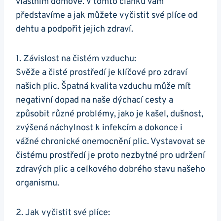
vlastním domově. V ⁢tomto článku‌ vám
představíme a jak‌ můžete vyčistit své plíce od
⁣dehtu a ‍podpořit jejich zdraví.
1. Závislost⁤ na čistém vzduchu:
Svěže⁣ a čisté⁣ prostředí je klíčové pro zdraví
našich plic. Špatná ​kvalita ⁣vzduchu může mít
negativní dopad‍ na naše⁣ dýchací cesty ⁤a
způsobit různé problémy, ‍jako je kašel, dušnost,
zvýšená náchylnost⁤ k infekcím a dokonce i
vážné chronické‍ onemocnění plic. Vystavovat se
čistému prostředí je ⁤proto nezbytné pro udržení
zdravých plic a ​celkového dobrého stavu našeho
organismu.
2.​ Jak vyčistit své⁣ plíce: