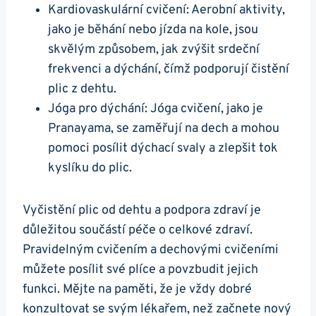
Kardiovaskulární cvičení: ⁣Aerobní aktivity,
jako je běhání nebo jízda⁤ na kole, jsou
skvělým způsobem, jak ⁢zvýšit⁣ srdeční ​
frekvenci a dýchání, čímž podporují čistění
plic z dehtu.
Jóga pro dýchání: Jóga cvičení, jako‌ je
Pranayama,⁣ se zaměřují na dech a mohou
⁢pomoci posílit dýchací svaly⁢ a zlepšit tok
kyslíku​ do plic.
Vyčistění ⁣plic od dehtu a podpora ‌zdraví⁤ je
důležitou součástí péče o ⁣celkové zdraví.
Pravidelným cvičením a dechovými cvičeními
⁤můžete posílit své plíce ⁣a povzbudit⁤ jejich
funkci. Mějte ⁣na paměti, že je vždy⁢ dobré
konzultovat se svým lékařem, než začnete nový