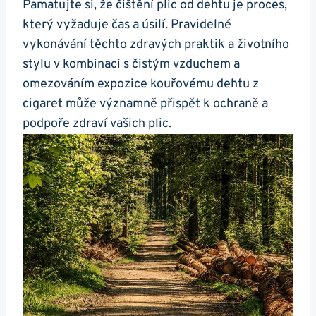
Pamatujte si, že čištění‌ plic ‌od⁤ dehtu je proces,
který⁣ vyžaduje čas a ‌úsilí. Pravidelné
vykonávání ⁢těchto zdravých praktik⁣ a ⁣životního
stylu v kombinaci ⁢s čistým vzduchem ‌a
omezováním expozice kouřovému dehtu z
cigaret může ⁣významně přispět k ochraně ​a
⁢podpoře zdraví vašich plic.