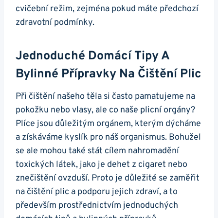
cvičební ​režim,‌ zejména pokud máte předchozí
zdravotní podmínky.
Jednoduché Domácí Tipy A⁣
Bylinné Přípravky Na Čištění ‍plic
Při⁢ čištění našeho⁤ těla ⁢si⁢ často pamatujeme ⁤na
pokožku nebo vlasy,⁤ ale co ⁣naše plicní orgány?
Plíce⁣ jsou důležitým ​orgánem, ​kterým dýcháme
a ​získáváme kyslík ⁤pro náš organismus. Bohužel
se ⁤ale mohou ⁣také stát cílem nahromadění
toxických‍ látek, jako je dehet z⁤ cigaret nebo
znečištění ‍ovzduší. ⁤Proto je důležité se⁤ zaměřit‍
na čištění plic a podporu jejich zdraví, a to
především prostřednictvím jednoduchých