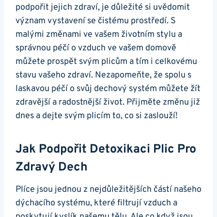
podpořit jejich zdraví,⁢ je důležité ⁤si uvědomit
význam vystavení se čistému prostředí.​ S
malými změnami ve ​vašem životním ‍stylu a
správnou péčí ​o vzduch ve‍ vašem domově
⁤můžete prospět svým plicům a‌ tím i celkovému
stavu vašeho zdraví. Nezapomeňte, že spolu s
laskavou péčí o⁤ svůj dechový systém můžete žít
zdravější a ⁤radostnější život. Přijměte změnu již
dnes a dejte svým plicím to, ​co⁤ si zaslouží!
Jak Podpořit ⁣detoxikaci⁤ Plic Pro
Zdravý Dech
Plíce⁤ jsou jednou z‍ nejdůležitějších částí‍ našeho
​dýchacího systému, ‌které filtrují vzduch a ​
poskytují‍ kyslík⁤ našemu tělu. Ale co když jsou