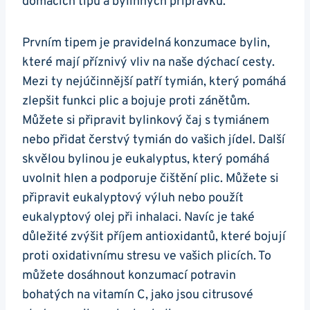
domácích‍ tipů a ‍bylinných ⁣přípravků.
Prvním tipem je pravidelná konzumace bylin,
které mají ⁢příznivý‍ vliv na naše dýchací cesty.‍
Mezi ty nejúčinnější ​patří ⁢tymián, ​který pomáhá
zlepšit funkci plic‍ a bojuje proti ‌zánětům.‍
Můžete si připravit ⁢bylinkový čaj s tymiánem
⁣nebo přidat čerstvý tymián⁢ do vašich ​jídel. Další
skvělou bylinou‌ je eukalyptus, který pomáhá
uvolnit hlen⁣ a podporuje čištění plic. Můžete si
připravit eukalyptový výluh nebo použít
eukalyptový olej při inhalaci. ​Navíc je také
důležité zvýšit příjem antioxidantů, které bojují
proti ⁤oxidativnímu ‌stresu ve vašich plicích. To ​
můžete dosáhnout konzumací ‍potravin
bohatých na vitamín C, jako jsou citrusové⁤