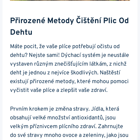
Přirozené Metody​ Čištění Plic Od
Dehtu
Máte pocit, ⁢že vaše plíce potřebují očistu od
dehtu? ​Nejste ⁢sami! Dýchací systém je neustále
vystaven různým⁣ znečišťujícím látkám, z nichž
deht ‌je jednou ​z nejvíce škodlivých. Naštěstí
⁢existují ⁣přirozené metody, které mohou⁤ pomoci
vyčistit vaše plíce ⁤a zlepšit vaše zdraví.
Prvním⁢ krokem je změna stravy. Jídla, která
obsahují velké množství ‌antioxidantů, ​jsou
velkým‌ příznivcem plícního ⁤zdraví. Zahrnujte
do své​ stravy mnoho⁤ ovoce a zeleniny, ⁢jako jsou