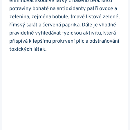
eliminovat škodlivé látky z našeho těla. Mezi
potraviny bohaté⁣ na antioxidanty patří ⁣ovoce⁢ a
zelenina, zejména​ bobule, ‌tmavé listové zelené,
římský salát a ‍červená paprika. Dále je vhodné
pravidelně vyhledávat fyzickou aktivitu, která⁢
přispívá k lepšímu prokrvení plic a odstraňování
toxických látek.