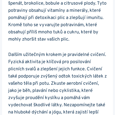
⁢špenát, brokolice, bobule a citrusové plody. Tyto
potraviny obsahují‌ vitamíny​ a minerály, které‌
pomáhají při detoxikaci plic a zlepšují ⁤imunitu.
Kromě ​toho ⁣se vyvarujte potravinám, které
obsahují příliš mnoho tuků a cukru, ⁤které by
mohly zhoršit stav vašich plic.
Dalším užitečným krokem je pravidelné cvičení.
Fyzická aktivita je ⁤klíčová⁣ pro posilování
plicních svalů a zlepšení jejich funkce. Cvičení
také ‌podporuje‌ zvýšený odtok toxických látek⁤ z
vašeho těla při‌ potu. ⁢Zkuste aerobní cvičení,
jako je běh, plavání nebo⁢ cyklistika, které​
zvyšuje proudění kyslíku a pomáhá vám
vydechovat škodlivé látky. Nezapomínejte také⁤
na hluboké dýchání a jógu, která zajistí lepší