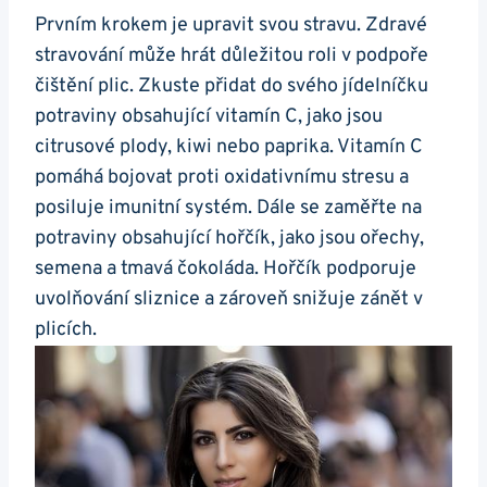
Prvním⁢ krokem ⁣je upravit svou stravu. Zdravé⁢
stravování může hrát⁤ důležitou roli⁢ v podpoře
čištění plic. Zkuste přidat do svého jídelníčku
potraviny obsahující vitamín C,⁤ jako jsou
citrusové plody, ‌kiwi nebo paprika. ​Vitamín‍ C
⁢pomáhá bojovat proti oxidativnímu ‌stresu⁣ a
posiluje imunitní systém. Dále se zaměřte na
potraviny obsahující ⁢hořčík, jako⁢ jsou‌ ořechy,
semena ‌a tmavá čokoláda. Hořčík podporuje⁣
uvolňování sliznice⁤ a zároveň snižuje ​zánět v ​
plicích.