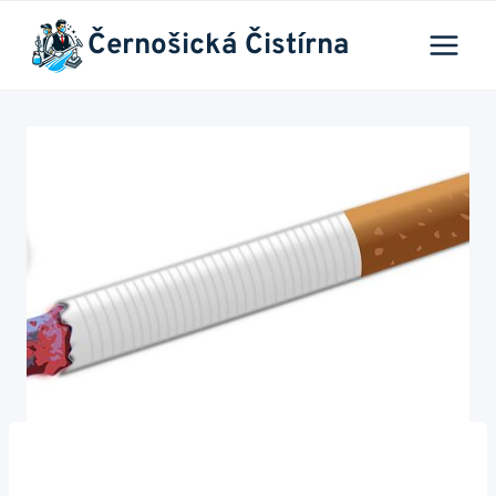
Přeskočit
Černošická Čistírna
na
obsah