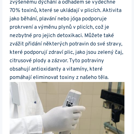
zvýšenému dýchání a odhadem se vydechne
70% toxinů, ⁢které se ukládají ‌v plicích. Aktivita
jako běhání, plavání nebo jóga podporuje
prokrvení a výměnu plynů v ‍plicích, což je
⁢nezbytné pro​ jejich detoxikaci. Můžete také​
zvážit⁢ přidání ⁢některých‌ potravin do své stravy,
které podporují⁢ zdraví plic, jako‍ jsou zelený čaj,⁣
citrusové plody a ​zázvor. Tyto⁣ potraviny
obsahují antioxidanty a vitamíny, které
⁤pomáhají⁤ eliminovat ⁣toxiny z našeho těla.