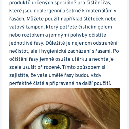
produktů určených speciálně pro čištění řas,
které jsou nealergenní a šetrné k materiálům v
řasách. Můžete použít například štěteček nebo
vatový tampon, který potřete čisticím gelem
nebo roztokem a jemnými pohyby očistíte
jednotlivé řasy. Důležité je nejenom odstranění
nečistot, ale i hygienické zacházení s řasami. Po
očištění řasy jemně osušte utěrku a nechte je
zcela usušit přirozeně. Tímto způsobem si
zajistíte, že vaše umělé řasy budou vždy
perfektně čisté a připravené na další použití.