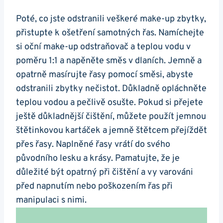
Poté, co jste odstranili veškeré make-up zbytky,
přistupte k ošetření samotných řas. Namíchejte
si oční make-up odstraňovač a teplou vodu v
poměru 1:1 a napěněte směs v dlaních. Jemně a
opatrně masírujte řasy pomocí směsi, abyste
odstranili zbytky nečistot. Důkladně opláchněte
teplou vodou a pečlivě osušte. Pokud si přejete
ještě důkladnější čištění, můžete použít jemnou
štětinkovou kartáček a jemně štětcem přejíždět
přes řasy. Naplněné řasy vrátí do svého
původního lesku a krásy. Pamatujte, že je
důležité být opatrný při čištění a vy varováni
před napnutím nebo poškozením řas při
manipulaci s nimi.