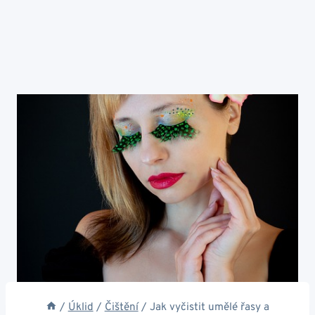
/
Úklid
/
Čištění
/
Jak vyčistit umělé řasy a