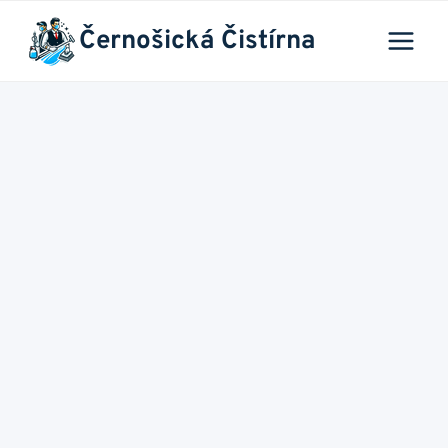
Přeskočit
Černošická Čistírna
na
obsah