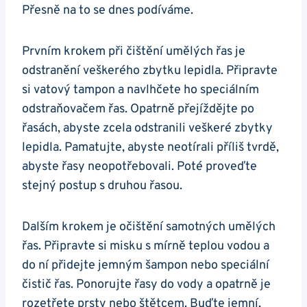
Přesně na to se dnes podíváme.
Prvním krokem při čištění umělých řas je
odstranění veškerého zbytku lepidla. Připravte
si vatový tampon a navlhčete ho speciálním
odstraňovačem řas. Opatrně přejíždějte po
řasách, abyste zcela odstranili veškeré zbytky
lepidla. Pamatujte, abyste neotírali příliš tvrdě,
abyste řasy neopotřebovali. Poté proveďte
stejný postup s druhou řasou.
Dalším krokem je očištění samotných umělých
řas. Připravte si misku s mírně teplou vodou a
do ní přidejte jemným šampon nebo speciální
čistič řas. Ponorujte řasy do vody a opatrně je
rozetřete prsty nebo štětcem. Buďte jemní,