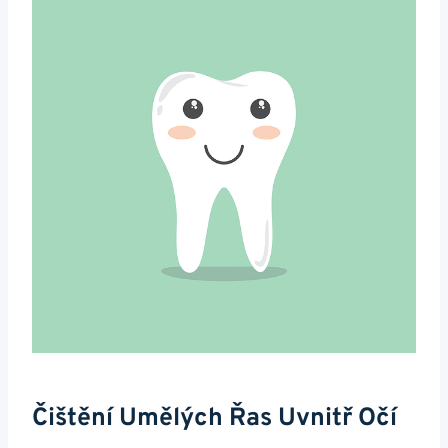
Čištění Umělých Řas Uvnitř Očí