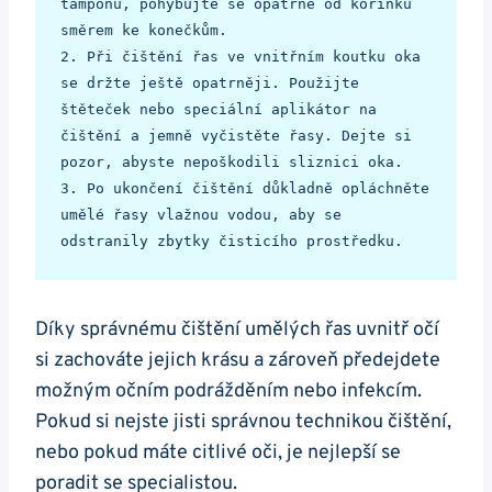
tamponu, pohybujte se opatrně od kořínků 
směrem ke konečkům.

2. Při čištění řas ve vnitřním koutku oka 
se držte ještě opatrněji. Použijte 
štěteček nebo speciální aplikátor na 
čištění a jemně vyčistěte řasy. Dejte si 
pozor, abyste nepoškodili sliznici oka.

3. Po ukončení čištění důkladně opláchněte 
umělé řasy vlažnou vodou, aby se 
odstranily zbytky čisticího prostředku. 
Díky správnému čištění umělých řas uvnitř očí
si zachováte jejich krásu a zároveň předejdete
možným očním podrážděním nebo infekcím.
Pokud si nejste jisti správnou technikou čištění,
nebo pokud máte citlivé oči, je nejlepší se
poradit se specialistou.