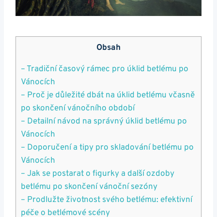
Obsah
– Tradiční časový rámec pro úklid betlému po
Vánocích
– Proč je důležité dbát na úklid betlému včasně
po skončení vánočního období
– Detailní návod na správný úklid betlému po
Vánocích
– Doporučení a tipy pro skladování betlému po
Vánocích
– Jak se postarat o figurky a další ozdoby
betlému po skončení vánoční sezóny
– Prodlužte životnost svého betlému: efektivní
péče o betlémové scény