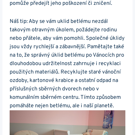
pomůže předejít jeho poškození či zničení.
Náš tip: Aby se vám uklid betlému nezdál
takovým otravným úkolem, požádejte rodinu
nebo přátele, aby vám pomohli. Společné úklidy
jsou vždy rychlejší a zábavnější. Pamětajte také
na to, že správný úklid betlému po Vánocích pro
dlouhodobou udržitelnost zahrnuje i recyklaci
použitých materiálů. Recyklujte staré vánoční
ozdoby, kartonové krabice a ostatní odpad na
příslušných sběrných dvorech nebo v
komunálním sběrném centru. Tímto způsobem
pomáháte nejen betlému, ale i naší planetě.