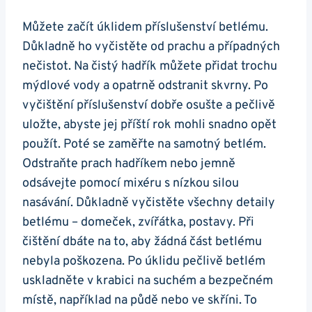
Můžete začít úklidem příslušenství betlému.
Důkladně ho vyčistěte od prachu a případných
nečistot. Na čistý hadřík můžete přidat trochu
mýdlové vody a opatrně odstranit skvrny. Po
vyčištění příslušenství dobře osušte a pečlivě
uložte, abyste jej příští rok mohli snadno opět
použít. Poté se zaměřte na samotný betlém.
Odstraňte prach hadříkem nebo jemně
odsávejte pomocí mixéru s nízkou silou
nasávání. Důkladně vyčistěte všechny detaily
betlému – domeček, zvířátka, postavy. Při
čištění dbáte na to, aby žádná část betlému
nebyla poškozena. Po úklidu pečlivě betlém
uskladněte v krabici na suchém a bezpečném
místě, například na půdě nebo ve skříni. To