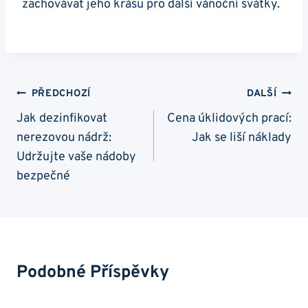
zachovávat jeho krásu pro další vánoční svátky.
Navigace
PŘEDCHOZÍ
DALŠÍ
Pro
Jak dezinfikovat
Cena úklidových prací:
nerezovou nádrž:
Jak se liší náklady
Příspěvek
Udržujte vaše nádoby
bezpečné
Podobné Příspěvky