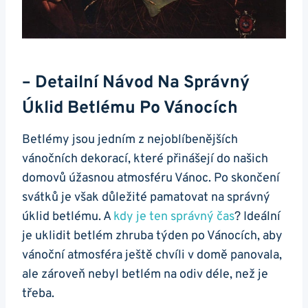
– Detailní Návod Na Správný
Úklid Betlému Po Vánocích
Betlémy jsou jedním z nejoblíbenějších
vánočních dekorací, které přinášejí do našich
domovů úžasnou atmosféru Vánoc. Po skončení
svátků je však důležité pamatovat na správný
úklid betlému. A
kdy je ten správný čas
? Ideální
je uklidit betlém zhruba týden po Vánocích, aby
vánoční atmosféra ještě chvíli v domě panovala,
ale zároveň nebyl betlém na odiv déle, než je
třeba.