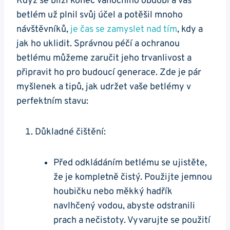
Když se blíží konec vánočního období a váš
betlém už plnil svůj účel a potěšil mnoho
návštěvníků,
je čas se zamyslet nad tím
, kdy a
jak ho uklidit. Správnou péčí a ochranou
betlému můžeme zaručit jeho trvanlivost a
připravit ho pro budoucí generace. Zde je pár
myšlenek a tipů, jak udržet vaše betlémy v
perfektním stavu:
Důkladné čištění:
Před odkládáním betlému se ujistěte,
že je kompletně čistý. Použijte jemnou
houbičku nebo měkký hadřík
navlhčený vodou, abyste odstranili
prach a nečistoty. Vyvarujte se použití