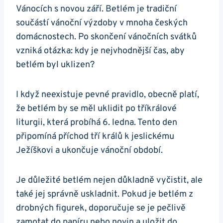
Vánocích s novou září. Betlém je tradiční
součástí vánoční výzdoby v mnoha českých
domácnostech. Po skončení vánočních svátků
vzniká otázka: kdy je nejvhodnější čas, aby
betlém byl uklizen?
I když neexistuje pevné pravidlo, obecně platí,
že betlém by se měl uklidit po tříkrálové
liturgii, která probíhá 6. ledna. Tento den
připomíná příchod tří králů k jeslickému
Ježíškovi a ukončuje vánoční období.
Je důležité betlém nejen důkladně vyčistit, ale
také jej správně uskladnit. Pokud je betlém z
drobných figurek, doporučuje se je pečlivě
zamotat do papíru nebo novin a uložit do