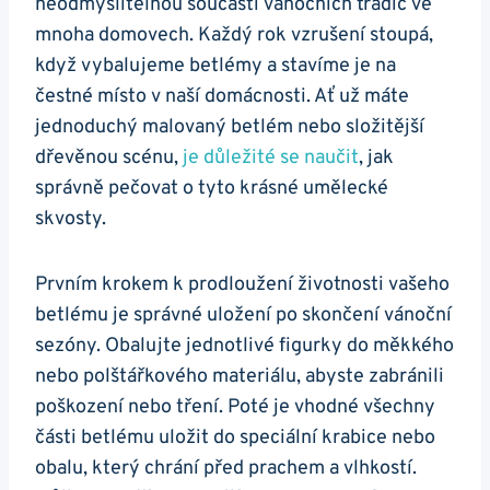
neodmyslitelnou součástí vánočních tradic ve
mnoha domovech. Každý rok vzrušení stoupá,
když vybalujeme betlémy a stavíme je na
čestné místo v naší domácnosti. Ať už máte
jednoduchý malovaný betlém nebo složitější
dřevěnou scénu,
je důležité se naučit
, jak
správně pečovat o tyto krásné umělecké
skvosty.
Prvním krokem k prodloužení životnosti vašeho
betlému je správné uložení po skončení vánoční
sezóny. Obalujte jednotlivé figurky do měkkého
nebo polštářkového materiálu, abyste zabránili
poškození nebo tření. Poté je vhodné všechny
části betlému uložit do speciální krabice nebo
obalu, který chrání před prachem a vlhkostí.