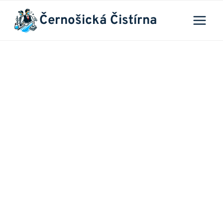
Přeskočit
Černošická Čistírna
na
obsah