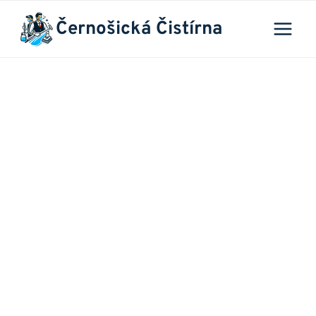
Přeskočit
Černošická Čistírna
na
obsah