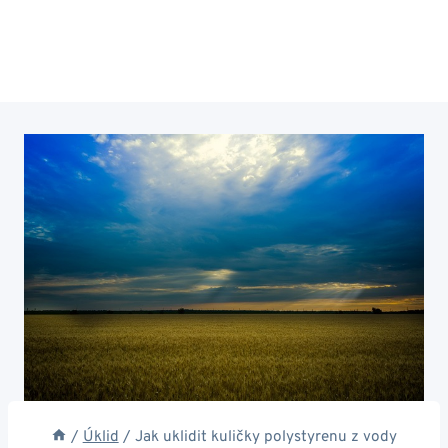
/
Úklid
/
Jak uklidit kuličky polystyrenu z vody